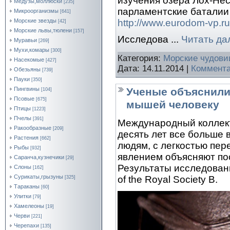
изучения озера Лох-Нес
Медузы,моллюски
[235]
парламентские баталии 
Микроорганизмы
[641]
http://www.eurodom-vp.ru
Морские звезды
[42]
Морские львы,тюлени
[157]
Исследова
...
Читать да
Муравьи
[269]
Мухи,комары
[300]
Категория:
Морские чудов
Насекомые
[427]
Дата:
14.11.2014
|
Коммента
Обезьяны
[739]
Пауки
[350]
Ученые объяснили 
Пингвины
[104]
Псовые
[675]
мышей человеку
Птицы
[1223]
Пчелы
[391]
Международный коллект
Ракообразные
[209]
десять лет все больше 
Растения
[662]
людям, с легкостью пе
Рыбы
[932]
явлением объясняют по
Саранча,кузнечики
[29]
Результаты исследован
Слоны
[162]
Сурикаты,грызуны
of the Royal Society B.
[325]
Тараканы
[60]
Улитки
[79]
Хамелеоны
[19]
Черви
[221]
Черепахи
[135]