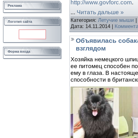
http://www.govforc.com
.
Реклама
...
Читать дальше »
Категория:
Летучие мыши
|
Логотип сайта
Дата:
14.11.2014
|
Коммента
Объявилась собак
взглядом
Форма входа
Хозяйка немецкого шпиц
ее питомец способен по
ему в глаза. В настоящ
способности в британск