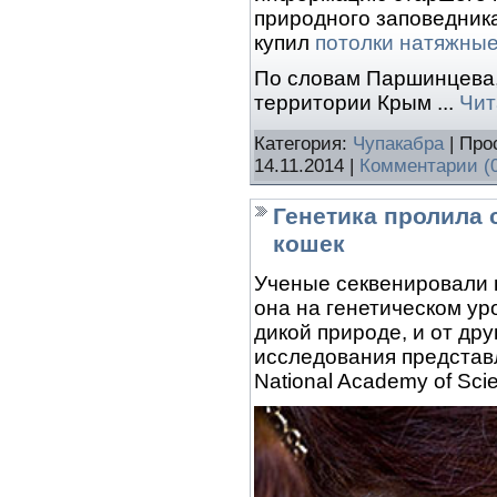
природного заповедник
купил
потолки натяжны
По словам Паршинцева,
территории Крым
...
Чит
Категория:
Чупакабра
| Про
14.11.2014
|
Комментарии (
Генетика пролила 
кошек
Ученые секвенировали 
она на генетическом ур
дикой природе, и от др
исследования представл
National Academy of Sci