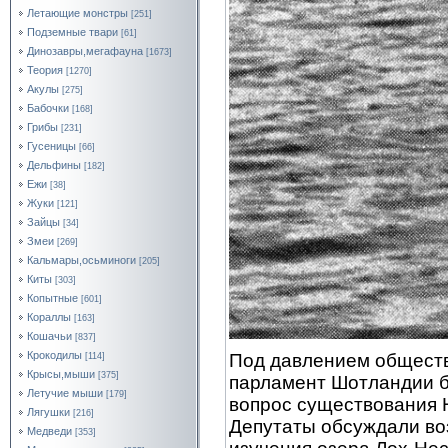
Летающие монстры
[251]
Подземные твари
[61]
Динозавры,мегафауна
[1673]
Теория
[1270]
Акулы
[275]
Бабочки
[168]
Грибы
[231]
Гусеницы
[66]
Дельфины
[182]
Ежи
[38]
Жуки
[121]
Зайцы
[34]
Змеи
[269]
Кальмары,осьминоги
[205]
Киты
[303]
Копытные
[601]
Кораллы
[163]
Кошачьи
[837]
Крокодилы
Под давлением обществ
[114]
Крысы,мыши
[375]
парламент Шотландии б
Летучие мыши
[179]
вопрос существования Н
Лягушки
[216]
Депутаты обсуждали во
Медведи
[353]