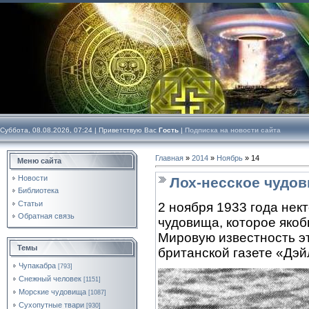
Суббота, 08.08.2026, 07:24 |
Приветствую Вас
Гость
|
Подписка на новости сайта
Главная
»
2014
»
Ноябрь
»
14
Меню сайта
Новости
Лох-несское чудо
Библиотека
Статьи
2 ноября 1933 года не
Обратная связь
чудовища, которое якоб
Мировую известность э
Темы
британской газете «Дэй
Чупакабра
[793]
Снежный человек
[1151]
Морские чудовища
[1087]
Сухопутные твари
[930]