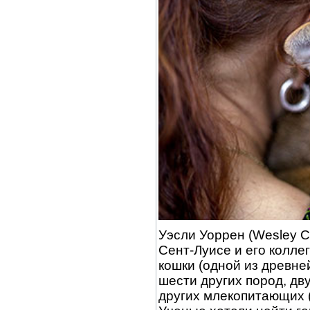
Уэсли Уоррен (Wesley C
Сент-Луисе и его колле
кошки (одной из древне
шести других пород, дву
других млекопитающих (т