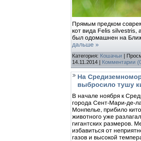
Прямым предком соврем
кот вида Felis silvestri
был одомашнен на Ближ
дальше »
Категория:
Кошачьи
| Просм
14.11.2014
|
Комментарии (
На Средиземномор
выбросило тушу к
В начале ноября к Сре
города Сент-Мари-де-л
Монпелье, прибило кито
животного уже разлагал
гигантских размеров. М
избавиться от неприятн
газов и высокой темпе