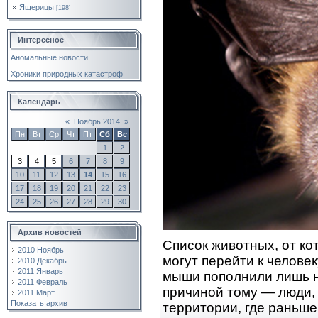
Ящерицы
[198]
Интересное
Аномальные новости
Хроники природных катастроф
Календарь
«
Ноябрь 2014
»
Пн
Вт
Ср
Чт
Пт
Сб
Вс
1
2
3
4
5
6
7
8
9
10
11
12
13
14
15
16
17
18
19
20
21
22
23
24
25
26
27
28
29
30
Архив новостей
Список животных, от к
2010 Ноябрь
могут перейти к человек
2010 Декабрь
2011 Январь
мыши пополнили лишь н
2011 Февраль
причиной тому — люди,
2011 Март
Показать архив
территории, где раньше