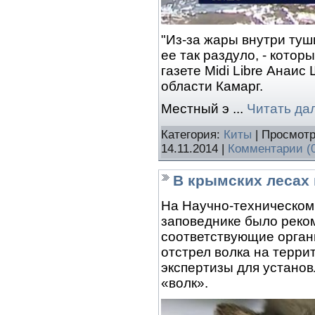
"Из-за жары внутри туш
ее так раздуло, - котор
газете Midi Libre Анаи
области Камарг.
Местный э
...
Читать да
Категория:
Киты
| Просмотр
14.11.2014
|
Комментарии (
В крымских лесах
На Научно-техническом
заповеднике было реко
соответствующие орган
отстрел волка на терри
экспертизы для устано
«волк».