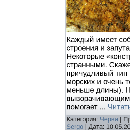
Каждый имеет со
строения и запут
Некоторые «конст
странными. Скаже
причудливый тип 
морских и очень т
меньше длины). 
выворачивающимс
помогает
...
Читат
Категория:
Черви
| П
Sergo
| Дата:
10.05.2