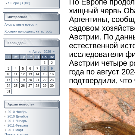
По Европе продол
Ящерицы
[198]
хищный червь Ob
Интересное
Аргентины, сообща
Аномальные новости
садовом хозяйств
Хроники природных катастроф
Австрии. По данн
Календарь
естественной ист
«
Август 2026
»
исследователи фи
Пн
Вт
Ср
Чт
Пт
Сб
Вс
Австрии четыре р
1
2
3
4
5
6
7
8
9
года по август 20
10
11
12
13
14
15
16
подтвердили, что
17
18
19
20
21
22
23
24
25
26
27
28
29
30
31
Архив новостей
2010 Ноябрь
2010 Декабрь
2011 Январь
2011 Февраль
2011 Март
Показать архив