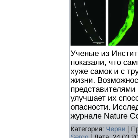
Ученые из Инстит
показали, что са
хуже самок и с тр
жизни. Возможнос
представителями 
улучшает их спосо
опасности. Иссле
журнале Nature 
Категория:
Черви
| П
Sergo
| Дата:
24.03.2