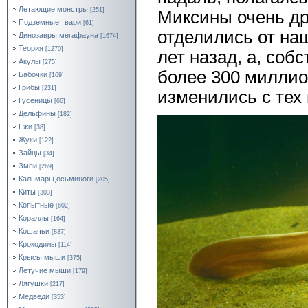
Летающие монстры
[251]
Миксины очень др
Подземные твари
[61]
отделились от на
Динозавры,мегафауна
[1674]
Теория
[1270]
лет назад, а, соб
Акулы
[275]
более 300 миллио
Бабочки
[169]
Грибы
[231]
изменились с тех 
Гусеницы
[66]
Дельфины
[182]
Ежи
[38]
Жуки
[122]
Зайцы
[34]
Змеи
[269]
Кальмары,осьминоги
[205]
Киты
[303]
Копытные
[602]
Кораллы
[164]
Кошачьи
[837]
Крокодилы
[114]
Крысы,мыши
[375]
Летучие мыши
[179]
Лягушки
[217]
Медведи
[353]