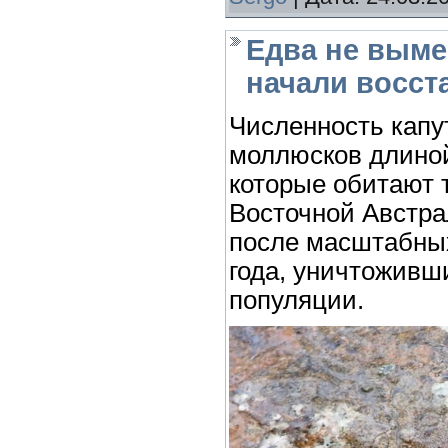
Едва не выме
начали восст
Численность капу
моллюсков длиной
которые обитают т
Восточной Австра
после масштабных
года, уничтоживш
популяции.