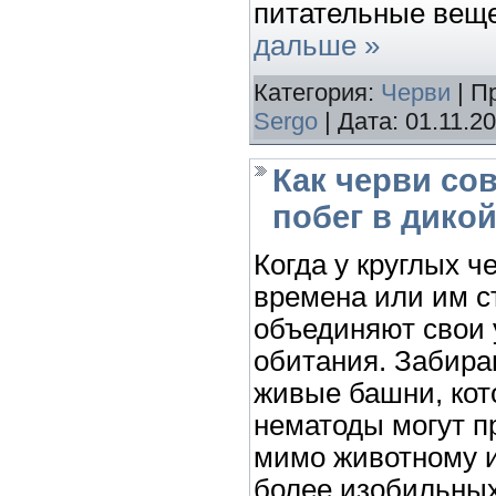
питательные веще
дальше »
Категория:
Черви
| П
Sergo
| Дата:
01.11.2
Как черви со
побег в дико
Когда у круглых ч
времена или им с
объединяют свои 
обитания. Забираю
живые башни, кот
нематоды могут п
мимо животному и
более изобильных