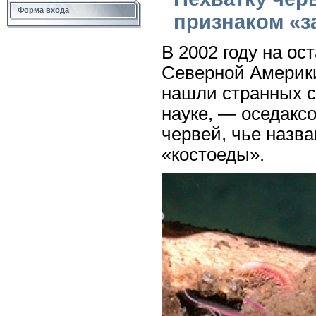
Форма входа
признаком «з
В 2002 году на ост
Северной Америки
нашли странных с
науке, — оседакс
червей, чье назва
«костоеды».