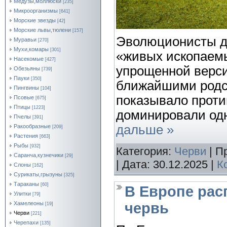
Медузы,моллюски
[235]
Микроорганизмы
[641]
Морские звезды
[42]
Морские львы,тюлени
[157]
Эволюционисты до
Муравьи
[270]
Мухи,комары
[301]
«живых ископаем
Насекомые
[427]
упрощенной верси
Обезьяны
[739]
Пауки
[350]
ближайшими родс
Пингвины
[104]
показывало проти
Псовые
[675]
Птицы
[1223]
доминировали од
Пчелы
[391]
дальше »
Ракообразные
[209]
Растения
[663]
Рыбы
[932]
Категория:
Черви
| П
Саранча,кузнечики
[29]
| Дата:
30.12.2025
|
К
Слоны
[162]
Сурикаты,грызуны
[325]
Тараканы
[60]
В Европе рас
Улитки
[79]
червь
Хамелеоны
[19]
Черви
[221]
Черепахи
[135]