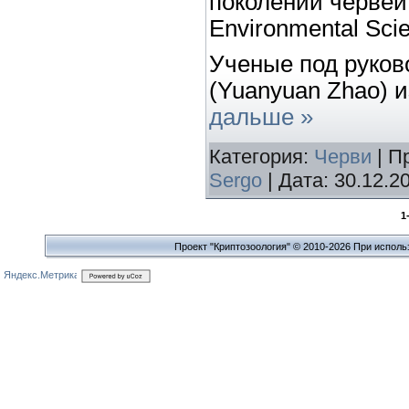
поколений червей
Environmental Sci
Ученые под руко
(Yuanyuan Zhao) 
дальше »
Категория:
Черви
| П
Sergo
| Дата:
30.12.2
1
Проект "Криптозоология" © 2010-2026 При исполь