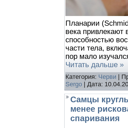
Планарии (Schmidt
века привлекают 
способностью вос
части тела, включ
пор мало изучался
Читать дальше »
Категория:
Черви
| П
Sergo
| Дата:
10.04.2
Самцы круглы
менее риско
спаривания