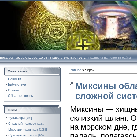
Воскресенье, 09.08.2026, 15:02 |
Приветствую Вас
Гость
|
Подписка на новости сайта
Главная
»
Черви
Меню сайта
Новости
Миксины обл
Библиотека
Статьи
сложной сис
Обратная связь
Миксины — хищн
Темы
склизкий шланг. 
Чупакабра
[793]
Снежный человек
[1151]
на морском дне, 
Морские чудовища
[1088]
падаль, полагаяс
Сухопутные твари
[930]