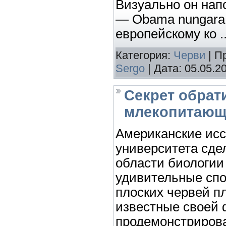
Визуально он нап
— Obama nungara,
европейскому ко
.
Категория:
Черви
| П
Sergo
| Дата:
05.05.2
Секрет обрат
млекопитающ
Американские исс
университета сде
области биологии
удивительные сп
плоских червей п
известные своей 
продемонстриров