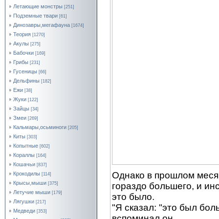
Летающие монстры
[251]
Подземные твари
[61]
Динозавры,мегафауна
[1674]
Теория
[1270]
Акулы
[275]
Бабочки
[169]
Грибы
[231]
Гусеницы
[66]
Дельфины
[182]
Ежи
[38]
Жуки
[122]
Зайцы
[34]
Змеи
[269]
Кальмары,осьминоги
[205]
Киты
[303]
Копытные
[602]
Кораллы
[164]
Кошачьи
[837]
Однако в прошлом месяц
Крокодилы
[114]
Крысы,мыши
гораздо большего, и ин
[375]
Летучие мыши
[179]
это было.
Лягушки
[217]
"Я сказал: "это был бол
Медведи
[353]
вспоминал он.