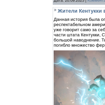
Дата:
20.09.2025
|
Коммента
Жители Кентукки 
Данная история была оп
респектабельном америк
уже говорит само за се
части штата Кентукки, 
большой наводнение. Т
погибло множество фер