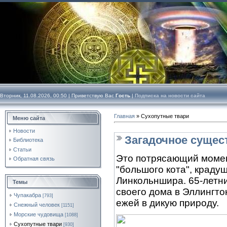
Вторник, 11.08.2026, 00:50 |
Приветствую Вас
Гость
|
Подписка на новости сайта
Главная
»
Сухопутные твари
Меню сайта
Новости
Загадочное сущес
Библиотека
Статьи
Это потрясающий момен
Обратная связь
"большого кота", краду
Линкольншира. 65-летн
Темы
своего дома в Эллингто
Чупакабра
[793]
ежей в дикую природу.
Снежный человек
[1151]
Морские чудовища
[1088]
Сухопутные твари
[930]