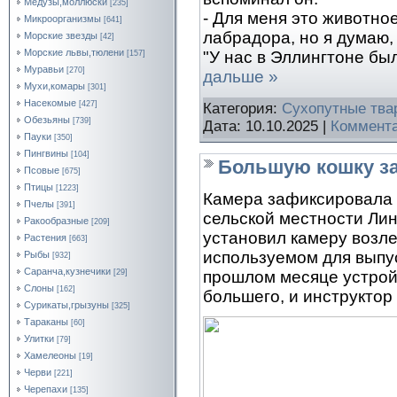
Медузы,моллюски
[235]
- Для меня это животно
Микроорганизмы
[641]
лабрадора, но я думаю,
Морские звезды
[42]
Морские львы,тюлени
"У нас в Эллингтоне б
[157]
Муравьи
[270]
дальше »
Мухи,комары
[301]
Насекомые
[427]
Категория:
Сухопутные тва
Обезьяны
[739]
Дата:
10.10.2025
|
Коммента
Пауки
[350]
Пингвины
[104]
Большую кошку з
Псовые
[675]
Птицы
[1223]
Камера зафиксировала 
Пчелы
[391]
сельской местности Ли
Ракообразные
[209]
установил камеру возле
Растения
[663]
используемом для выпус
Рыбы
[932]
Саранча,кузнечики
[29]
прошлом месяце устройс
Слоны
[162]
большего, и инструктор
Сурикаты,грызуны
[325]
Тараканы
[60]
Улитки
[79]
Хамелеоны
[19]
Черви
[221]
Черепахи
[135]