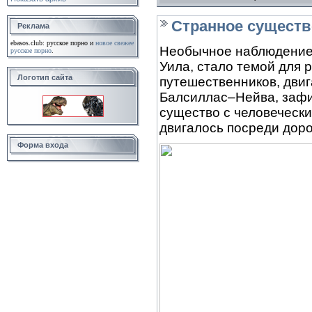
Странное существ
Реклама
ebasos.club: русское порно и
новое свежее
Необычное наблюдение,
русское порно
.
Уила, стало темой для 
Логотип сайта
путешественников, двиг
Балсиллас–Нейва, зафи
существо с человеческ
двигалось посреди доро
Форма входа