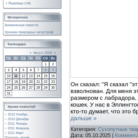
Ящерицы
[198]
Интересное
Аномальные новости
Хроники природных катастроф
Календарь
«
Август 2026
»
Пн
Вт
Ср
Чт
Пт
Сб
Вс
1
2
3
4
5
6
7
8
9
10
11
12
13
14
15
16
17
18
19
20
21
22
23
Он сказал: "Я сказал "э
24
25
26
27
28
29
30
взволнован. Для меня э
31
размером с лабрадора, 
кошек. У нас в Эллингт
Архив новостей
кто-то думает, что это б
2010 Ноябрь
дальше »
2010 Декабрь
2011 Январь
2011 Февраль
Категория:
Сухопутные тва
2011 Март
Дата:
05.10.2025
|
Коммента
Показать архив