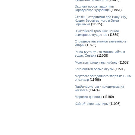
Экологи просят защитить
карадагское чудовище
(11951)
Сказки - старшилки про Бабу-Ягу,
Кощея Бессмертного и Змея
Горыныча
(11935)
В китайской гробнице нашли
вымершее существо
(11869)
Страшное насекомое замечено в
Индии
(11822)
Рыба-мутант: что можно найти в
водах Севана
(11808)
Монстры уходят на глубину
(11562)
Кого боятся белые акулы
(11506)
Мертвого загадочного зверя из США
опознали
(11496)
Грибы-монстры - пришельцы из
космоса
(11474)
Морские дьяволы
(11190)
Хайгейтские вампиры
(11093)