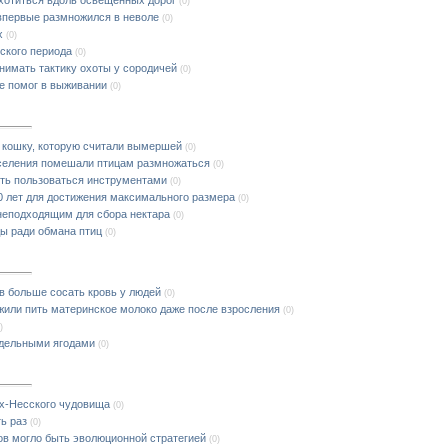
(0)
впервые размножился в неволе
(0)
х
(0)
ского периода
(0)
нимать тактику охоты у сородичей
(0)
е помог в выживании
(0)
 кошку, которую считали вымершей
(0)
аселения помешали птицам размножаться
(0)
сть пользоваться инструментами
(0)
 лет для достижения максимального размера
(0)
неподходящим для сбора нектара
(0)
ды ради обмана птиц
(0)
 больше сосать кровь у людей
(0)
жили пить материнское молоко даже после взросления
(0)
)
ддельными ягодами
(0)
ох-Несского чудовища
(0)
ь раз
(0)
в могло быть эволюционной стратегией
(0)