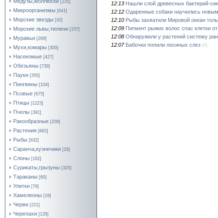
Медузы,моллюски
[235]
12:13
Нашли слой древесных бактерий-си
Микроорганизмы
[641]
12:12
Одаренные собаки научились новым
Морские звезды
12:10
Рыбы захватили Мировой океан тол
[42]
12:09
Пигмент рыжих волос спас клетки о
Морские львы,тюлени
[157]
12:08
Обнаружили у растений систему ран
Муравьи
[269]
12:07
Бабочки попили лосиных слез
(0)
Мухи,комары
[300]
Насекомые
[427]
Обезьяны
[739]
Пауки
[350]
Пингвины
[104]
Псовые
[675]
Птицы
[1223]
Пчелы
[391]
Ракообразные
[209]
Растения
[662]
Рыбы
[932]
Саранча,кузнечики
[29]
Слоны
[162]
Сурикаты,грызуны
[325]
Тараканы
[60]
Улитки
[79]
Хамелеоны
[19]
Черви
[221]
Черепахи
[135]