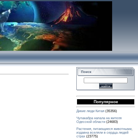
Поиск
Популярное
Дикие люди Китая
(35356)
Чупакабра напала на жителя
Одесской области
(24683)
Растения, питающиеся животными,
издавна вселяли в сердца людей
страх
(23775)