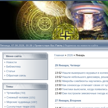
Пятница, 07.08.2026, 00:39 |
Приветствую Вас
Гость
|
Подписка на новости сайта
Главная
»
2026
»
Январь
Меню сайта
Новости
29 Января, Четверг
Библиотека
Статьи
13:52
Нашли вымершего муравья в коллек
Обратная связь
13:52
Нашли небольшого динозавра, реша
13:51
Микробы-симбионты научились дела
13:50
Как сенокосцы отличают своих от ч
Темы
13:49
Генетики выяснили, когда появилис
Чупакабра
13:48
Ежи построили зимовочные гнезда и
[793]
Снежный человек
[1151]
27 Января, Вторник
Морские чудовища
[1087]
Сухопутные твари
[930]
14:45
Городской шум заставил неясытей о