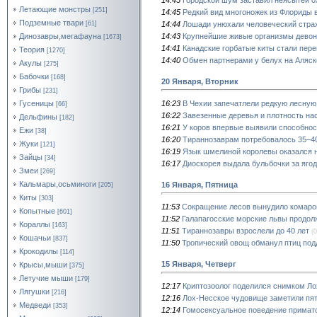
Летающие монстры
[251]
14:45
Редкий вид многоножек из Флориды 
Подземные твари
14:44
Лошади унюхали человеческий стра
[61]
14:43
Крупнейшие живые организмы девон
Динозавры,мегафауна
[1673]
14:41
Канадские горбатые киты стали пере
Теория
[1270]
14:40
Обмен партнерами у белух на Аляск
Акулы
[275]
Бабочки
[168]
20 Января, Вторник
Грибы
[231]
16:23
В Чехии запечатлели редкую лесную
Гусеницы
[66]
16:22
Завезенные деревья и плотность н
Дельфины
[182]
16:21
У коров впервые выявили способно
Ежи
[38]
16:20
Тираннозаврам потребовалось 35–40
Жуки
[121]
16:19
Язык шмелиной королевы оказался 
Зайцы
[34]
16:17
Диоскорея выдала бульбочки за яго
Змеи
[269]
Кальмары,осьминоги
16 Января, Пятница
[205]
Киты
[303]
11:53
Сокращение лесов вынудило комаров
Копытные
[601]
11:52
Галапагосские морские львы продол
Кораллы
[163]
11:51
Тираннозавры взрослели до 40 лет
(0
Кошачьи
[837]
11:50
Тропический овощ обманул птиц по
Крокодилы
[114]
15 Января, Четверг
Крысы,мыши
[375]
Летучие мыши
[179]
12:17
Криптозоолог поделился снимком Л
Лягушки
[216]
12:16
Лох-Несское чудовище заметили пят
Медведи
[353]
12:14
Гомосексуальное поведение примато