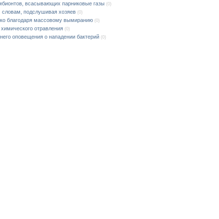
мбионтов, всасывающих парниковые газы
(0)
 словам, подслушивая хозяев
(0)
ько благодаря массовому вымиранию
(0)
т химического отравления
(0)
него оповещения о нападении бактерий
(0)