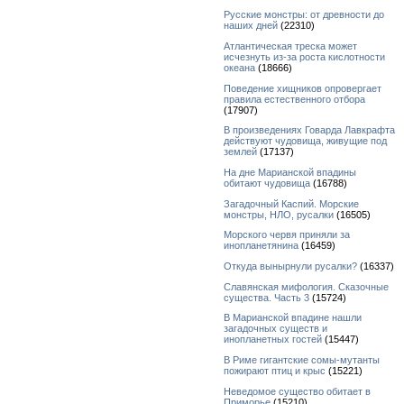
Русские монстры: от древности до
наших дней
(22310)
Атлантическая треска может
исчезнуть из-за роста кислотности
океана
(18666)
Поведение хищников опровергает
правила естественного отбора
(17907)
В произведениях Говарда Лавкрафта
действуют чудовища, живущие под
землей
(17137)
На дне Марианской впадины
обитают чудовища
(16788)
Загадочный Каспий. Морские
монстры, НЛО, русалки
(16505)
Морского червя приняли за
инопланетянина
(16459)
Откуда вынырнули русалки?
(16337)
Славянская мифология. Сказочные
существа. Часть 3
(15724)
В Марианской впадине нашли
загадочных существ и
инопланетных гостей
(15447)
В Риме гигантские сомы-мутанты
пожирают птиц и крыс
(15221)
Неведомое существо обитает в
Приморье
(15210)