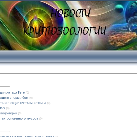
ции янтаря Гете
(0)
вшего споры лбом
(0)
ть инъекции клеткам хозяина
(0)
ужих
(0)
ь водомерки
(0)
з антропогенного мусора
(0)
хотиться вдоль освещенных дорог