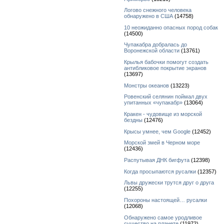
Логово снежного человека
обнаружено в США
(14758)
10 неожиданно опасных пород собак
(14500)
Чупакабра добралась до
Воронежской области
(13761)
Крылья бабочки помогут создать
антибликовое покрытие экранов
(13697)
Монстры океанов
(13223)
Ровенский селянин поймал двух
упитанных «чупакабр»
(13064)
Кракен - чудовище из морской
бездны
(12476)
Крысы умнее, чем Google
(12452)
Морской змей в Черном море
(12436)
Распутывая ДНК бигфута
(12398)
Когда просыпаются русалки
(12357)
Львы дружески трутся друг о друга
(12255)
Похороны настоящей… русалки
(12068)
Обнаружено самое уродливое
существо на планете
(11972)