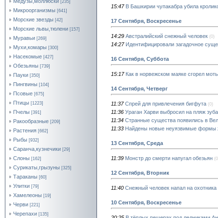
Медузы,моллюски
[235]
15:47
В Башкирии чупакабра убила кролико
Микроорганизмы
[641]
Морские звезды
[42]
17 Сентября, Воскресенье
Морские львы,тюлени
[157]
14:29
Австралийский снежный человек
(0)
Муравьи
[269]
14:27
Идентифицировали загадочное суще
Мухи,комары
[300]
Насекомые
[427]
16 Сентября, Суббота
Обезьяны
[739]
15:17
Как в норвежском маяке сгорел мот
Пауки
[350]
Пингвины
[104]
14 Сентября, Четверг
Псовые
[675]
Птицы
11:37
Спрей для привлечения бигфута
[1223]
(0)
11:36
Ураган Харви выбросил на пляж зуб
Пчелы
[391]
11:34
Странные существа появились в Ве
Ракообразные
[209]
11:33
Найдены новые неуязвимые формы 
Растения
[662]
Рыбы
[932]
13 Сентября, Среда
Саранча,кузнечики
[29]
11:39
Монстр до смерти напугал обезьян
Слоны
(0
[162]
Сурикаты,грызуны
[325]
12 Сентября, Вторник
Тараканы
[60]
Улитки
[79]
11:40
Снежный человек напал на охотника
Хамелеоны
[19]
10 Сентября, Воскресенье
Черви
[221]
Черепахи
[135]
20:25
В тёплых пещерах под ледниками Ан