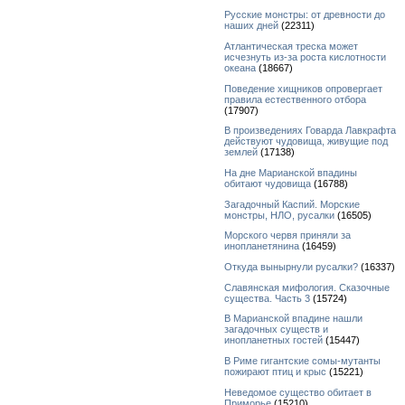
Русские монстры: от древности до
наших дней
(22311)
Атлантическая треска может
исчезнуть из-за роста кислотности
океана
(18667)
Поведение хищников опровергает
правила естественного отбора
(17907)
В произведениях Говарда Лавкрафта
действуют чудовища, живущие под
землей
(17138)
На дне Марианской впадины
обитают чудовища
(16788)
Загадочный Каспий. Морские
монстры, НЛО, русалки
(16505)
Морского червя приняли за
инопланетянина
(16459)
Откуда вынырнули русалки?
(16337)
Славянская мифология. Сказочные
существа. Часть 3
(15724)
В Марианской впадине нашли
загадочных существ и
инопланетных гостей
(15447)
В Риме гигантские сомы-мутанты
пожирают птиц и крыс
(15221)
Неведомое существо обитает в
Приморье
(15210)