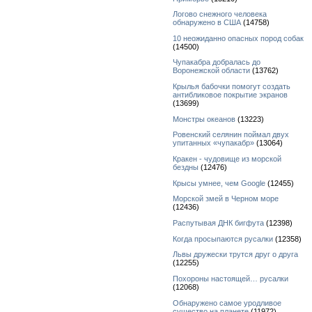
Логово снежного человека
обнаружено в США
(14758)
10 неожиданно опасных пород собак
(14500)
Чупакабра добралась до
Воронежской области
(13762)
Крылья бабочки помогут создать
антибликовое покрытие экранов
(13699)
Монстры океанов
(13223)
Ровенский селянин поймал двух
упитанных «чупакабр»
(13064)
Кракен - чудовище из морской
бездны
(12476)
Крысы умнее, чем Google
(12455)
Морской змей в Черном море
(12436)
Распутывая ДНК бигфута
(12398)
Когда просыпаются русалки
(12358)
Львы дружески трутся друг о друга
(12255)
Похороны настоящей… русалки
(12068)
Обнаружено самое уродливое
существо на планете
(11972)