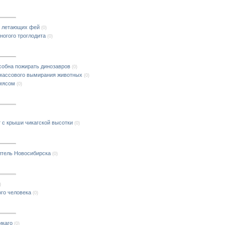
е летающих фей
(0)
ногого троглодита
(0)
собна пожирать динозавров
(0)
массового вымирания животных
(0)
 мясом
(0)
 с крыши чикагской высотки
(0)
тель Новосибирска
(0)
)
ого человека
(0)
икаго
(0)