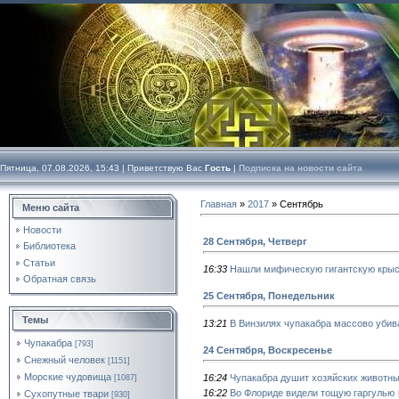
Пятница, 07.08.2026, 15:43 |
Приветствую Вас
Гость
|
Подписка на новости сайта
Главная
»
2017
»
Сентябрь
Меню сайта
Новости
28 Сентября, Четверг
Библиотека
Статьи
16:33
Нашли мифическую гигантскую кры
Обратная связь
25 Сентября, Понедельник
Темы
13:21
В Винзилях чупакабра массово убива
Чупакабра
[793]
24 Сентября, Воскресенье
Снежный человек
[1151]
Морские чудовища
16:24
Чупакабра душит хозяйских животны
[1087]
16:22
Во Флориде видели тощую гаргулью
Сухопутные твари
[930]