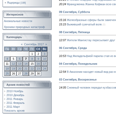
Ящерицы
[198]
20:24
Француженка Жанна Кофман всю сво
09 Сентября, Суббота
Интересное
15:16
Желеобразные сферы были замечены
Аномальные новости
15:15
Выживший сумчатый волк
(0)
Хроники природных катастроф
08 Сентября, Пятница
Календарь
12:07
Жители Мангистау пересылают друг 
«
Сентябрь 2017
»
06 Сентября, Среда
Пн
Вт
Ср
Чт
Пт
Сб
Вс
1
2
3
10:53
Над Филадельфией парила стая из 
4
5
6
7
8
9
10
04 Сентября, Понедельник
11
12
13
14
15
16
17
18
19
20
21
22
23
24
12:54
В Амазонии находят новый вид раз в
25
26
27
28
29
30
03 Сентября, Воскресенье
Архив новостей
14:05
Снежный человек передал кузбассо
2010 Ноябрь
2010 Декабрь
2011 Январь
2011 Февраль
2011 Март
Показать архив