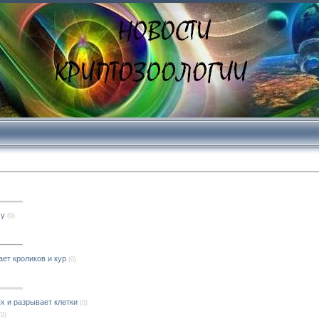
су
(0)
ет кроликов и кур
(0)
х и разрывает клетки
(0)
(0)