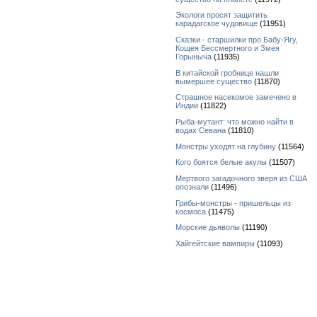
Экологи просят защитить
карадагское чудовище
(11951)
Сказки - старшилки про Бабу-Ягу,
Кощея Бессмертного и Змея
Горыныча
(11935)
В китайской гробнице нашли
вымершее существо
(11870)
Страшное насекомое замечено в
Индии
(11822)
Рыба-мутант: что можно найти в
водах Севана
(11810)
Монстры уходят на глубину
(11564)
Кого боятся белые акулы
(11507)
Мертвого загадочного зверя из США
опознали
(11496)
Грибы-монстры - пришельцы из
космоса
(11475)
Морские дьяволы
(11190)
Хайгейтские вампиры
(11093)