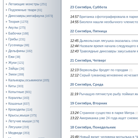
Летающие монстры
[251]
23 Сентября, Суббота
Подземные твари
[61]
Динозавры,мегафауна
[1673]
14:57
Британка сфотографировала в парк
Теория
14:55
Биологи нашли необычного членисто
[1270]
Акулы
[275]
22 Сентября, Пятница
Бабочки
[168]
Грибы
[231]
12:45
Дьявольская лягушка оказалась спо
Гусеницы
[66]
12:44
Назвали время начала следующего 
Дельфины
12:43
Травоядные динозавры закусывали
[182]
Ежи
[38]
21 Сентября, Четверг
Жуки
[121]
Зайцы
[34]
12:13
Вервольфы бродят по городам
(0)
Змеи
[269]
12:12
Серый гуманоид мгновенно исчезает
Кальмары,осьминоги
[205]
20 Сентября, Среда
Киты
[303]
Копытные
[601]
11:19
Рычащую пятнистую рыбу поймал жи
Кораллы
[163]
19 Сентября, Вторник
Кошачьи
[837]
Крокодилы
[114]
13:24
Странное существо в парке Митра
(0
Крысы,мыши
[375]
13:22
Американка уже 24 года ищет снежн
Летучие мыши
[179]
Лягушки
18 Сентября, Понедельник
[216]
Медведи
[353]
15:49
Новый визит человека-мотылька в Ч