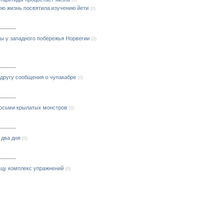
ю жизнь посвятила изучению йети
(0)
 у западного побережья Норвегии
(0)
другу сообщения о чупакабре
(0)
восьми крылатых монстров
(0)
 два дня
(0)
вцу комплекс упражнений
(0)