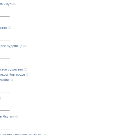
в и кур
(0)
ство
(0)
ылек-чудовище
(0)
астое существо
(0)
ликом Новгороде
(0)
жизни
(0)
)
 в Якутии
(0)
тарктиды процветает жизнь
(0)