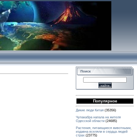
Поиск
Популярное
Дикие люди Китая
(35356)
Чупакабра напала на жителя
Одесской области
(24685)
Растения, питающиеся животными,
издавна вселяли в сердца людей
страх
(23775)