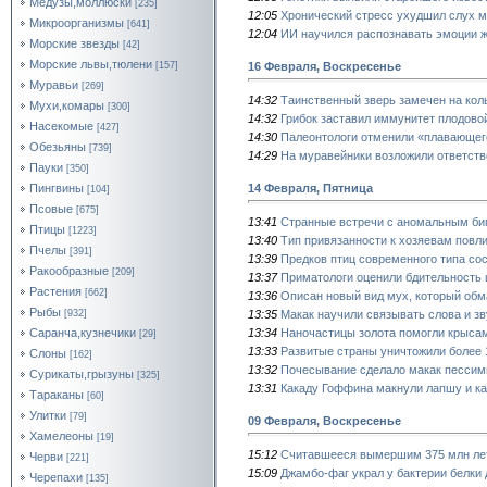
Медузы,моллюски
[235]
12:05
Хронический стресс ухудшил слух 
Микроорганизмы
[641]
12:04
ИИ научился распознавать эмоции 
Морские звезды
[42]
Морские львы,тюлени
16 Февраля, Воскресенье
[157]
Муравьи
[269]
14:32
Таинственный зверь замечен на кол
Мухи,комары
[300]
14:32
Грибок заставил иммунитет плодово
Насекомые
[427]
14:30
Палеонтологи отменили «плавающег
Обезьяны
[739]
14:29
На муравейники возложили ответстве
Пауки
[350]
14 Февраля, Пятница
Пингвины
[104]
Псовые
[675]
13:41
Странные встречи с аномальным б
Птицы
[1223]
13:40
Тип привязанности к хозяевам повл
Пчелы
[391]
13:39
Предков птиц современного типа сос
Ракообразные
[209]
13:37
Приматологи оценили бдительность
Растения
[662]
13:36
Описан новый вид мух, который обм
Рыбы
13:35
Макак научили связывать слова и зв
[932]
13:34
Наночастицы золота помогли крыса
Саранча,кузнечики
[29]
13:33
Развитые страны уничтожили более 
Слоны
[162]
13:32
Почесывание сделало макак песси
Сурикаты,грызуны
[325]
13:31
Какаду Гоффина макнули лапшу и ка
Тараканы
[60]
Улитки
[79]
09 Февраля, Воскресенье
Хамелеоны
[19]
15:12
Считавшееся вымершим 375 млн лет
Черви
[221]
15:09
Джамбо-фаг украл у бактерии белки 
Черепахи
[135]