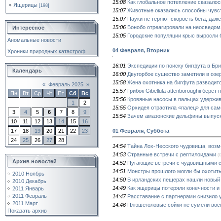
15:08
Как глобальное потепление сказалос
Ящерицы
[198]
15:07
Животные оказались способны чувст
15:07
Пауки не теряют скорость бега, даж
15:06
Бонобо отреагировали на неосведо
Интересное
15:05
Городские популяции крыс выросли 
Аномальные новости
04 Февраля, Вторник
Хроники природных катастроф
16:01
Экспедиции по поиску бигфута в Бр
Календарь
16:00
Двугорбое существо заметили в озе
15:58
Жена охотника на бигфута разводит
«
Февраль 2025
»
15:57
Грибок Gibellula attenboroughii бер
Пн
Вт
Ср
Чт
Пт
Сб
Вс
15:56
Кровяные насосы в пальцах удержи
1
2
15:55
Орхидея отрастила «палец» для са
3
4
5
6
7
8
9
15:54
Зачем амазонские дельфины выпуск
10
11
12
13
14
15
16
01 Февраля, Суббота
17
18
19
20
21
22
23
24
25
26
27
28
14:54
Тайна Лох-Несского чудовища, возм
14:53
Странные встречи с рептилоидами
(
Архив новостей
14:52
Пугающие встречи с чудовищными 
14:51
Монстры прошлого могли бы охотит
2010 Ноябрь
14:50
В ирландских пещерах нашли новый
2010 Декабрь
14:49
Как ящерицы потеряли конечности и
2011 Январь
2011 Февраль
14:47
Расставание с партнерами снизило 
2011 Март
14:46
Плюшеголовые сойки не сумели вос
Показать архив