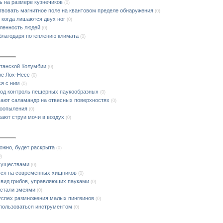
ь на размере кузнечиков
(0)
вовать магнитное поле на квантовом пределе обнаружения
(0)
е когда лишаются двух ног
(0)
мленность людей
(0)
благодаря потеплению климата
(0)
итанской Колумбии
(0)
ре Лох-Несс
(0)
ся с ним
(0)
ет под контроль пещерных паукообразных
(0)
вают саламандр на отвесных поверхностях
(0)
моопыления
(0)
ают струи мочи в воздух
(0)
ожно, будет раскрыта
(0)
0)
существами
(0)
ься на современных хищников
(0)
 вид грибов, управляющих пауками
(0)
 стали змеями
(0)
успех размножения малых пингвинов
(0)
пользоваться инструментом
(0)