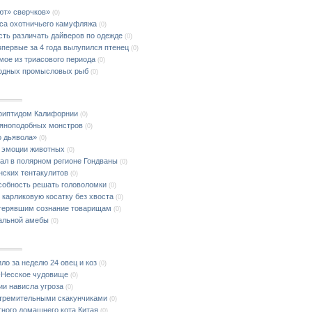
ют» сверчков»
(0)
еса охотничьего камуфляжа
(0)
сть различать дайверов по одежде
(0)
впервые за 4 года вылупился птенец
(0)
мое из триасового периода
(0)
водных промысловых рыб
(0)
риптидом Калифорнии
(0)
ьяноподобных монстров
(0)
о дьявола»
(0)
 эмоции животных
(0)
ал в полярном регионе Гондваны
(0)
нских тентакулитов
(0)
собность решать головоломки
(0)
 карликовую косатку без хвоста
(0)
терявшим сознание товарищам
(0)
иальной амебы
(0)
ло за неделю 24 овец и коз
(0)
х-Несское чудовище
(0)
и нависла угроза
(0)
тремительными скакунчиками
(0)
тного домашнего кота Китая
(0)