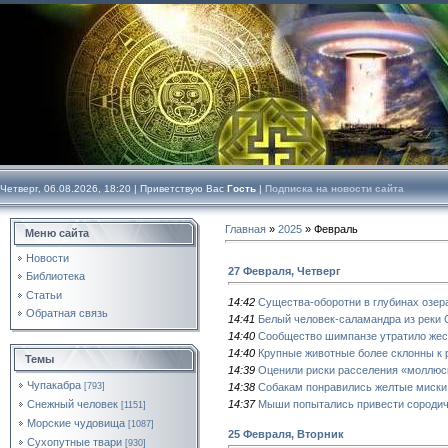
Четверг, 06.08.2026, 18:20 |
Приветствую Вас
Гость
|
Подписка на новости сайта
Главная
»
2025
»
Февраль
Меню сайта
Новости
27 Февраля, Четверг
Библиотека
Статьи
14:42
Существа-оборотни в глубинах озер
Обратная связь
14:41
Белый человек-саламандра из реки 
14:40
Сообщество шимпанзе утратило жест
14:40
Крупные животные более склонны к р
Темы
14:39
Оценили риски расселения «моллюск
Чупакабра
14:38
Собакам понравились желтые миски
[793]
14:37
Мыши попытались привести сородич
Снежный человек
[1151]
Морские чудовища
[1087]
25 Февраля, Вторник
Сухопутные твари
[930]