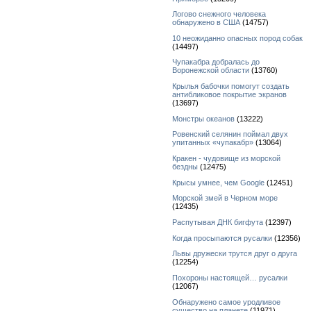
Логово снежного человека
обнаружено в США
(14757)
10 неожиданно опасных пород собак
(14497)
Чупакабра добралась до
Воронежской области
(13760)
Крылья бабочки помогут создать
антибликовое покрытие экранов
(13697)
Монстры океанов
(13222)
Ровенский селянин поймал двух
упитанных «чупакабр»
(13064)
Кракен - чудовище из морской
бездны
(12475)
Крысы умнее, чем Google
(12451)
Морской змей в Черном море
(12435)
Распутывая ДНК бигфута
(12397)
Когда просыпаются русалки
(12356)
Львы дружески трутся друг о друга
(12254)
Похороны настоящей… русалки
(12067)
Обнаружено самое уродливое
существо на планете
(11971)