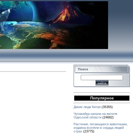
Поиск
Популярное
Дикие люди Китая
(35355)
Чупакабра напала на жителя
Одесской области
(24682)
Растения, питающиеся животными,
издавна вселяли в сердца людей
страх
(23775)