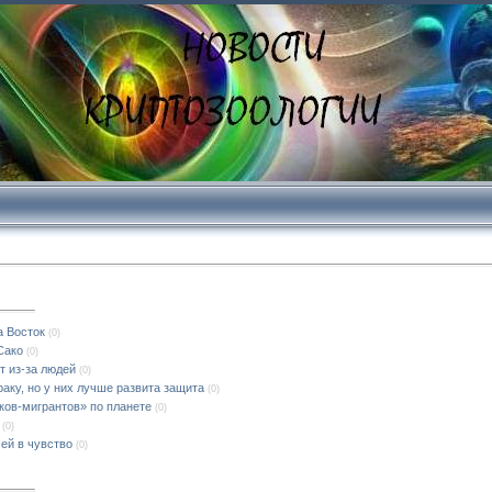
а Восток
(0)
Сако
(0)
 из-за людей
(0)
аку, но у них лучше развита защита
(0)
ов-мигрантов» по планете
(0)
(0)
ей в чувство
(0)