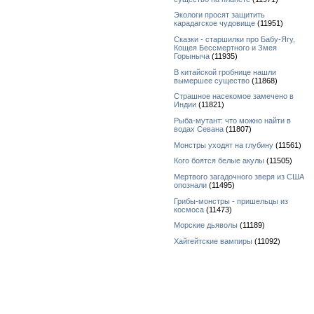
Экологи просят защитить
карадагское чудовище
(11951)
Сказки - старшилки про Бабу-Ягу,
Кощея Бессмертного и Змея
Горыныча
(11935)
В китайской гробнице нашли
вымершее существо
(11868)
Страшное насекомое замечено в
Индии
(11821)
Рыба-мутант: что можно найти в
водах Севана
(11807)
Монстры уходят на глубину
(11561)
Кого боятся белые акулы
(11505)
Мертвого загадочного зверя из США
опознали
(11495)
Грибы-монстры - пришельцы из
космоса
(11473)
Морские дьяволы
(11189)
Хайгейтские вампиры
(11092)