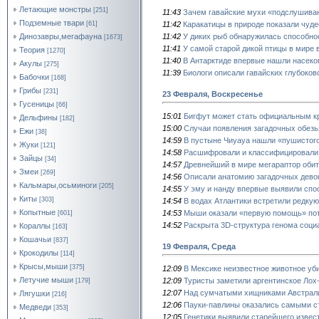
Летающие монстры
[251]
11:43
Зачем гавайские мухи «подслушива
Подземные твари
11:42
Каракатицы в природе показали чуд
[61]
11:42
У диких рыб обнаружилась способно
Динозавры,мегафауна
[1673]
11:41
У самой старой дикой птицы в мире 
Теория
[1270]
11:40
В Антарктиде впервые нашли насеко
Акулы
[275]
11:39
Биологи описали гавайских глубоко
Бабочки
[168]
Грибы
[231]
23 Февраля, Воскресенье
Гусеницы
[66]
15:01
Бигфут может стать официальным к
Дельфины
[182]
15:00
Случаи появления загадочных обез
Ежи
[38]
14:59
В пустыне Чиуауа нашли «пушистог
Жуки
[121]
14:58
Расшифровали и классифицировали
Зайцы
[34]
14:57
Древнейший в мире мегараптор обит
Змеи
[269]
14:56
Описали анатомию загадочных дево
Кальмары,осьминоги
[205]
14:55
У эму и нанду впервые выявили спо
Киты
[303]
14:54
В водах Атлантики встретили редкую
Копытные
14:53
Мыши оказали «первую помощь» по
[601]
14:52
Раскрыта 3D-структура генома соц
Кораллы
[163]
Кошачьи
[837]
19 Февраля, Среда
Крокодилы
[114]
Крысы,мыши
[375]
12:09
В Мексике неизвестное животное уби
Летучие мыши
12:09
Туристы заметили аргентинское Ло
[179]
12:07
Над сумчатыми хищниками Австрали
Лягушки
[216]
12:06
Пауки-павлины оказались самыми с
Медведи
[353]
12:05
Генетики выявили старейшего извес