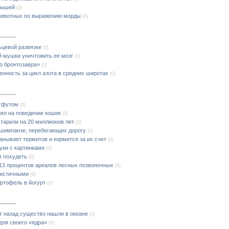
мышей
(0)
животных по выражению морды
(0)
ьцевой развязке
(0)
й мушки уничтожить ее мозг
(0)
о бронтозавра»
(0)
нность за цикл азота в средних широтах
(0)
игфутом
(0)
иял на поведение кошек
(0)
тарили на 20 миллионов лет
(0)
 шимпанзе, перебегающих дорогу
(0)
анывает термитов и кормится за их счет
(0)
уки с картинками
(0)
м похудеть
(0)
13 процентов ареалов лесных позвоночных
(0)
мистичными
(0)
ртофель в йогурт
(0)
 назад существо нашли в океане
(0)
для своего «ядра»
(0)