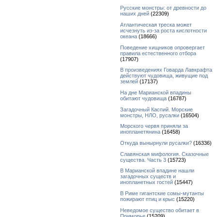
Русские монстры: от древности до
наших дней
(22309)
Атлантическая треска может
исчезнуть из-за роста кислотности
океана
(18666)
Поведение хищников опровергает
правила естественного отбора
(17907)
В произведениях Говарда Лавкрафта
действуют чудовища, живущие под
землей
(17137)
На дне Марианской впадины
обитают чудовища
(16787)
Загадочный Каспий. Морские
монстры, НЛО, русалки
(16504)
Морского червя приняли за
инопланетянина
(16458)
Откуда вынырнули русалки?
(16336)
Славянская мифология. Сказочные
существа. Часть 3
(15723)
В Марианской впадине нашли
загадочных существ и
инопланетных гостей
(15447)
В Риме гигантские сомы-мутанты
пожирают птиц и крыс
(15220)
Неведомое существо обитает в
Приморье
(15209)