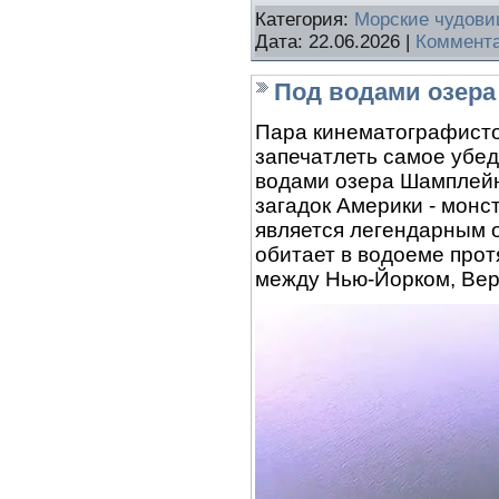
Категория:
Морские чудов
Дата:
22.06.2026
|
Коммента
Под водами озер
Пара кинематографистов
запечатлеть самое убед
водами озера Шамплейн
загадок Америки - монс
является легендарным о
обитает в водоеме про
между Нью-Йорком, Вер