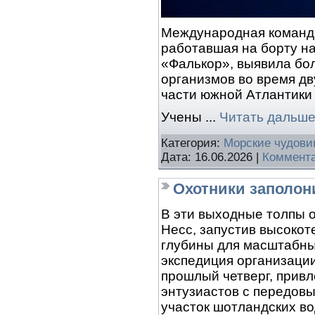
Международная команда
работавшая на борту н
«Фалькор», выявила бол
организмов во время дв
части южной Атлантики
Учены
...
Читать дальше
Категория:
Морские чудов
Дата:
16.06.2026
|
Коммента
Охотники заполон
В эти выходные толпы 
Несс, запустив высоко
глубины для масштабны
экспедиция организации
прошлый четверг, привл
энтузиастов с передов
участок шотландских вод