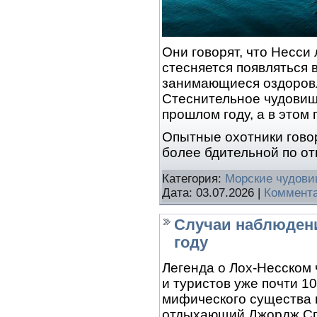
Они говорят, что Несси
стесняется появляться 
занимающиеся оздоровл
Стеснительное чудовище
прошлом году, а в этом 
Опытные охотники говор
более бдительной по о
Категория:
Морские чудов
Дата:
03.07.2026
|
Коммента
Случаи наблюдени
году
Легенда о Лох-Несском
и туристов уже почти 1
мифического существа п
отдыхающий Джордж Спа