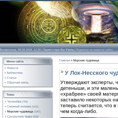
Воскресенье, 09.08.2026, 12:26 |
Приветствую Вас
Гость
|
Подписка на новости сайта
Главная
»
Морские чудовища
Меню сайта
Новости
У Лох-Несского ч
Библиотека
Статьи
Утверждают эксперты, ч
Обратная связь
детеныши, и эти малень
«храбрее» своей матер
Темы
заставило некоторых н
Чупакабра
[793]
теперь считается, что 
Снежный человек
[1151]
чем когда-либо.
Морские чудовища
[1087]
Сухопутные твари
[930]