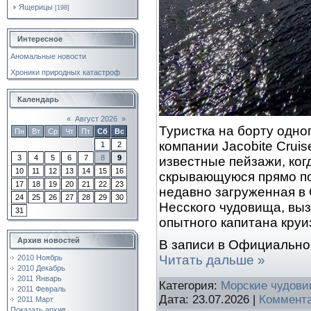
Ящерицы
[198]
Интересное
Аномальные новости
Хроники природных катастроф
Календарь
«
Август 2026
»
Туристка на борту одно
Пн
Вт
Ср
Чт
Пт
Сб
Вс
компании Jacobite Cru
1
2
3
4
5
6
7
8
9
известные пейзажи, ког
10
11
12
13
14
15
16
скрывающуюся прямо по
17
18
19
20
21
22
23
недавно загруженная в
24
25
26
27
28
29
30
Несского чудовища, выз
31
опытного капитана круи
Архив новостей
В записи в Официально
Читать дальше »
2010 Ноябрь
2010 Декабрь
2011 Январь
Категория:
Морские чудов
2011 Февраль
Дата:
23.07.2026
|
Коммента
2011 Март
Показать архив