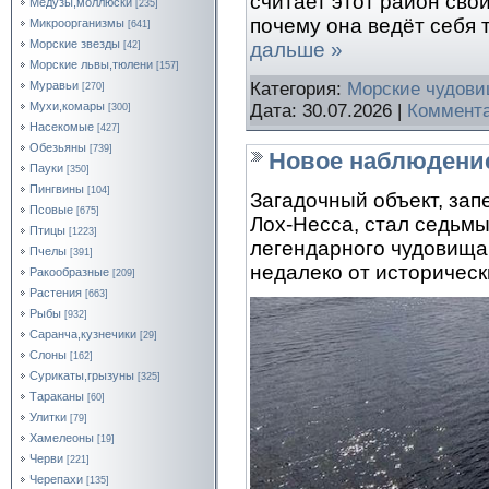
считает этот район сво
Медузы,моллюски
[235]
почему она ведёт себя 
Микроорганизмы
[641]
Морские звезды
дальше »
[42]
Морские львы,тюлени
[157]
Муравьи
Категория:
Морские чудов
[270]
Мухи,комары
Дата:
30.07.2026
|
Коммента
[300]
Насекомые
[427]
Обезьяны
[739]
Новое наблюдение
Пауки
[350]
Пингвины
[104]
Загадочный объект, зап
Псовые
[675]
Лох-Несса, стал седьм
Птицы
[1223]
легендарного чудовища 
Пчелы
[391]
недалеко от историческ
Ракообразные
[209]
Растения
[663]
Рыбы
[932]
Саранча,кузнечики
[29]
Слоны
[162]
Сурикаты,грызуны
[325]
Тараканы
[60]
Улитки
[79]
Хамелеоны
[19]
Черви
[221]
Черепахи
[135]