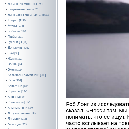
Летающие монстры
[251]
Подземные твари
[61]
Динозавры,мегафауна
[1673]
Теория
[1270]
Акулы
[275]
Бабочки
[168]
Грибы
[231]
Гусеницы
[66]
Дельфины
[182]
Ежи
[38]
Жуки
[122]
Зайцы
[34]
Змеи
[269]
Кальмары,осьминоги
[205]
Киты
[303]
Копытные
[601]
Кораллы
[164]
Кошачьи
[837]
Крокодилы
Роб Лонг из исследоват
[114]
Крысы,мыши
[375]
сказал: «Несси там, мы 
Летучие мыши
[179]
понимать, что её ищут. 
Лягушки
[216]
часто всплывает на пов
Медведи
[353]