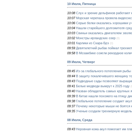
10 Июля, Пятница
10:08
Слух и зрение дельфинов работают 
10:07
Морская черепаха провела видеоэк
10:06
Серые белки оказались хорошими у
10:04
Нашли старейшего долгожителя сре
10:03
Свиньи оказались двигателем эволю
10:02
Монстры ирландских озер
(0)
10:01
Карлики из Скара-Брэ
(0)
09:59
Девятилетний рыбак поймал трехме
09:58
В Мозамбике сожгли рекордное коли
09 Июля, Четверг
09:45
Из-за глобального потепления рыбы
09:44
В защиту покалечившего женщину то
09:43
Подводные сады позволяют выращив
09:41
Белые медведи вымрут к 2025 году
(
09:40
Назван обладатель самых крупных я
09:39
В Китае нашли похожего на птицу ди
09:38
Глобальное потепление создает аку
09:37
Почему некоторые мыши не боятся 
09:35
Ученые создали трехмерную модель
08 Июля, Среда
09:43
Неровная кожа акул помогает им пл