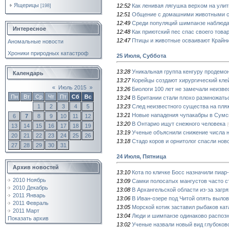
Ящерицы
12:52
Как ленивая лягушка верхом на улит
[198]
12:51
Общение с домашними животными с
12:49
Среди популяций шимпанзе наблюда
Интересное
12:48
Как приютский пес спас своего това
12:47
Птицы и животные осваивают Крайн
Аномальные новости
Хроники природных катастроф
25 Июля, Суббота
13:28
Уникальная группа кенгуру продемо
Календарь
13:27
Корейцы создают хирургический кл
«
Июль 2015
»
13:26
Биологи 100 лет не замечали неизв
Пн
Вт
Ср
Чт
Пт
Сб
Вс
13:24
В Британии стали плохо размножать
13:23
След неизвестного существа на пля
1
2
3
4
5
13:21
Новые нападения чупакабры в Сумс
6
7
8
9
10
11
12
13:20
В Онтарио ищут снежного человека
(
13
14
15
16
17
18
19
13:19
Ученые объяснили снижение числа н
20
21
22
23
24
25
26
13:18
Стадо коров и орнитолог спасли нов
27
28
29
30
31
24 Июля, Пятница
Архив новостей
13:10
Кота по кличке Босс назначили пиа
2010 Ноябрь
13:09
Самки полосатых мангустов часто с
2010 Декабрь
13:08
В Архангельской области из-за загр
2011 Январь
13:06
В Иван-озере под Читой опять выло
2011 Февраль
13:05
Морской котик заставил рыбаков ката
2011 Март
13:04
Люди и шимпанзе одинаково распоз
Показать архив
13:02
Ученые назвали новый вид глубоков