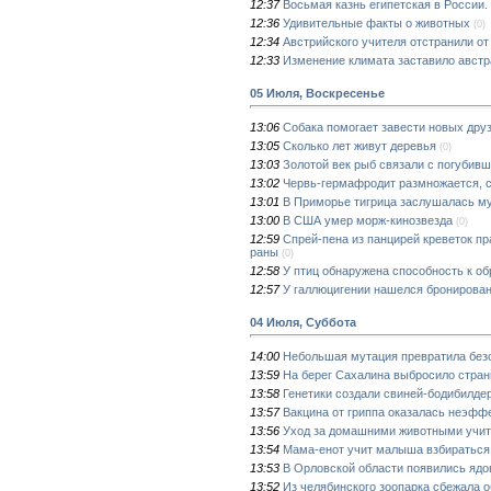
12:37
Восьмая казнь египетская в России
12:36
Удивительные факты о животных
(0)
12:34
Австрийского учителя отстранили от
12:33
Изменение климата заставило австр
05 Июля, Воскресенье
13:06
Собака помогает завести новых дру
13:05
Сколько лет живут деревья
(0)
13:03
Золотой век рыб связали с погубив
13:02
Червь-гермафродит размножается, с
13:01
В Приморье тигрица заслушалась м
13:00
В США умер морж-кинозвезда
(0)
12:59
Спрей-пена из панцирей креветок п
раны
(0)
12:58
У птиц обнаружена способность к о
12:57
У галлюцигении нашелся бронирова
04 Июля, Суббота
14:00
Небольшая мутация превратила без
13:59
На берег Сахалина выбросило стра
13:58
Генетики создали свиней-бодибилде
13:57
Вакцина от гриппа оказалась неэфф
13:56
Уход за домашними животными учит 
13:54
Мама-енот учит малыша взбираться
13:53
В Орловской области появились ядо
13:52
Из челябинского зоопарка сбежала 