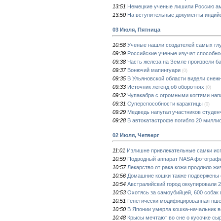
13:51
Немецкие ученые лишили Россию ам
13:50
На вступительные документы индийс
03 Июля, Пятница
10:58
Ученые нашли создателей самых глу
09:39
Российские ученые изучат способно
09:38
Часть железа на Земле произвели б
09:37
Вонючий мапингуари
(0)
09:35
В Ульяновской области видели снеж
09:33
Источник легенд об оборотнях
(0)
09:32
Чупакабра с огромными когтями нап
09:31
Суперспособности карактицы
(0)
09:29
Медведь напугал участников студен
09:28
В автокатастрофе погибло 20 милли
02 Июля, Четверг
11:01
Излишне привлекательные самки ис
10:59
Подводный аппарат NASA фотографи
10:57
Лекарство от рака кожи продлило ж
10:56
Домашние кошки также подвержены
10:54
Австралийский город оккупировали 
10:53
Охотясь за самоубийцей, 600 собак 
10:51
Генетически модифицированная пше
10:50
В Японии умерла кошка-начальник в
10:48
Крысы мечтают во сне о кусочке сы