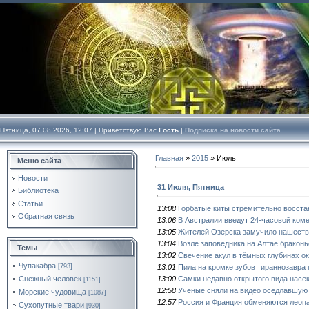
Пятница, 07.08.2026, 12:07 |
Приветствую Вас
Гость
|
Подписка на новости сайта
Главная
»
2015
»
Июль
Меню сайта
Новости
31 Июля, Пятница
Библиотека
Статьи
13:08
Горбатые киты стремительно восст
Обратная связь
13:06
В Австралии введут 24-часовой ком
13:05
Жителей Озерска замучило нашеств
13:04
Возле заповедника на Алтае браконь
Темы
13:02
Свечение акул в тёмных глубинах о
Чупакабра
13:01
Пила на кромке зубов тираннозавра
[793]
13:00
Самки недавно открытого вида насе
Снежный человек
[1151]
12:58
Ученые сняли на видео оседлавшую 
Морские чудовища
[1087]
12:57
Россия и Франция обменяются леоп
Сухопутные твари
[930]