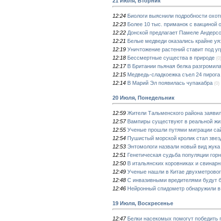
21 Июля, Вторник
12:24
Биологи выяснили подробности охот
12:23
Более 10 тыс. приманок с вакциной 
12:22
Донской предлагает Памеле Андерсо
12:21
Белые медведи оказались крайне уя
12:19
Уничтожение растений ставит под у
12:18
Бессмертные существа в природе
(0
12:17
В Британии пьяная белка разгромила
12:15
Медведь-сладкоежка съел 24 пирога 
12:14
В Марий Эл появилась чупакабра
(0)
20 Июля, Понедельник
12:59
Жители Тальменского района заявил
12:57
Вампиры существуют в реальной жи
12:55
Ученые прошли путями миграции сайг
12:54
Пушистый морской кролик стал звез
12:53
Энтомологи назвали новый вид жука
12:51
Генетическая судьба популяции горн
12:50
В итальянских коровниках и свинар
12:49
Ученые нашли в Китае двухметровог
12:48
С инвазивными вредителями будут 
12:46
Нейронный спидометр обнаружили в
19 Июля, Воскресенье
12:47
Белки насекомых помогут победить 