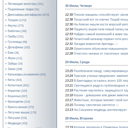
Летающие монстры
[251]
30 Июля, Четверг
Подземные твари
[61]
12:39
Плохие вакцины способствуют эвол
Динозавры,мегафауна
[1673]
12:38
Техасский кот по кличке Тощий похуд
Теория
[1270]
12:36
На Аляске нашли кости морской реп
Акулы
[275]
12:34
Пациенту вырастили новый палец на
Бабочки
[168]
12:33
Найден самый маленький в мире гр
Грибы
[231]
12:32
Гигантский кальмар порвал сети ро
Гусеницы
[66]
12:31
Загадки мамонтов Арктиды
(0)
Дельфины
[182]
12:29
Орнитологи объяснили повышенную 
Ежи
[38]
12:28
Очистить океаны от токсичных загр
Жуки
[121]
29 Июля, Среда
Зайцы
[34]
Змеи
[269]
13:25
Разоблачили панду, симулировавшу
Кальмары,осьминоги
[205]
13:24
Томские ученые предлагают замени
Киты
[303]
13:23
В Бангладеш осталось всего 100 тиг
Копытные
13:21
Светящаяся радуга глубоководных к
[601]
13:19
Растение научилось защищаться тр
Кораллы
[163]
13:18
Кошки - домашние или дикие животн
Кошачьи
[837]
13:17
Животные, которые меняют свой по
Крокодилы
[114]
13:15
Почему светлячки светятся
(0)
Крысы,мыши
[375]
13:13
На Сахалине медведь инспектирует
Летучие мыши
[179]
Лягушки
28 Июля, Вторник
[216]
Медведи
[353]
13:19
Котенок леопарда в Приморье полу