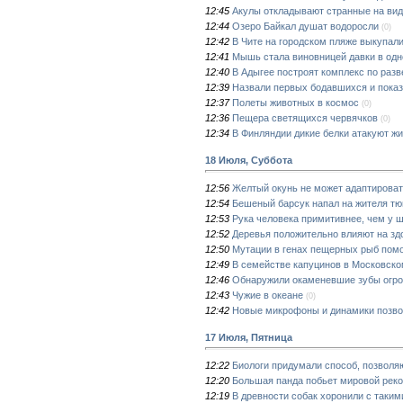
12:45
Акулы откладывают странные на вид
12:44
Озеро Байкал душат водоросли
(0)
12:42
В Чите на городском пляже выкупал
12:41
Мышь стала виновницей давки в одн
12:40
В Адыгее построят комплекс по раз
12:39
Назвали первых бодавшихся и пока
12:37
Полеты животных в космос
(0)
12:36
Пещера светящихся червячков
(0)
12:34
В Финляндии дикие белки атакуют ж
18 Июля, Суббота
12:56
Желтый окунь не может адаптироват
12:54
Бешеный барсук напал на жителя тю
12:53
Рука человека примитивнее, чем у 
12:52
Деревья положительно влияют на зд
12:50
Мутации в генах пещерных рыб помо
12:49
В семействе капуцинов в Московск
12:46
Обнаружили окаменевшие зубы огро
12:43
Чужие в океане
(0)
12:42
Новые микрофоны и динамики позво
17 Июля, Пятница
12:22
Биологи придумали способ, позволя
12:20
Большая панда побьет мировой реко
12:19
В древности собак хоронили с таким