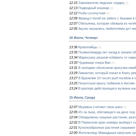
12:15
Завоеватели людских сердец
(0)
12:13
Подводный кошмар
(0)
12:12
Рыба сухопутная
(0)
12:09
Француз погиб на забеге с быками в
12:07
Обезьянка, которая сбежала из челя
12:05
Акулы оказались любителями дэт-м
16 Июля, Четверг
13:36
Кровопийцы
(0)
13:35
Полмиллиарда лет назад в океане о
13:34
Марихуану решили избавить от нарк
13:33
Чудовище озера Ван
(0)
13:31
В зоопарке объяснили прогулки ежей
13:29
Ламантин, который попал в Книгу ре
13:27
В Бразилии 10 тысяч рыб погибли в
13:25
Гигантскую крысу поймали в Англии
13:24
В кратере действующего вулкана на
15 Июля, Среда
12:07
Муравьи считают свои шаги
(0)
12:05
Из-за льва, обитающего на даче под
12:04
Обнаружены хищные растения, раз
12:02
В Пермском крае комары выберут с
12:01
Куполообразные растения скрывают
12:00
Жительницу Мамадыша напугала чу