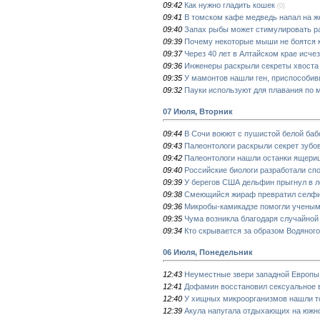
09:42
Как нужно гладить кошек
(0)
09:41
В томском кафе медведь напал на 
09:40
Запах рыбы может стимулировать 
09:39
Почему некоторые мыши не боятся 
09:37
Через 40 лет в Алтайском крае исче
09:36
Инженеры раскрыли секреты хвоста
09:35
У мамонтов нашли ген, приспособив
09:32
Пауки используют для плавания по 
07 Июля, Вторник
09:44
В Сочи воюют с пушистой белой баб
09:43
Палеонтологи раскрыли секрет зубо
09:42
Палеонтологи нашли останки ящериц
09:40
Российские биологи разработали сп
09:39
У берегов США дельфин прыгнул в л
09:38
Смеющийся жираф превратил селфи 
09:36
Микробы-камикадзе помогли ученым
09:35
Чума возникла благодаря случайной
09:34
Кто скрывается за образом Водяного
06 Июля, Понедельник
12:43
Неуместные звери западной Европы
12:41
Дофамин восстановил сексуальное 
12:40
У хищных микроорганизмов нашли т
12:39
Акула напугала отдыхающих на южн