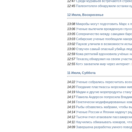
12:47
Среди муравьев встречаются стрек
12:45
Палеонтологи обнаружили останки к
12 Июля, Воскресенье
13:08
Микробы могут подготовить Марс к 
13:06
Ученые вылечили врожденную глухо
13:05
Соперничество между самцами барс
13:03
Сибирские ученые пообещали накорм
13:02
Пауков уличили в возможности испы
13:00
Озвучен самый опасный убийца люд
12:59
Кожа рептилий вдохновила учёных н
12:57
Техасец обнаружил на своем участк
12:55
Котэ захватили мир через интернет
(
11 Июля, Суббота
14:22
Ученые собрались пересчитать всех
14:20
Поедание пластмассы морскими жив
14:19
Мидии и другие морепродукты стану
14:17
Памела Андерсон попросила Владими
14:16
Генетически модифицированных ком
14:15
Рыбы обзавелись жабрами, чтобы вы
14:14
Ученые России и Японии наденут ра
14:12
Тысячи пчел атаковали пассажирски
14:11
Научились обманывать комаров, что
14:09
Завершена разработка умного повод