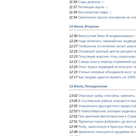
11:59
Сады дьявола
(0)
11:57
Летающая акула
(0)
11:56
Бессмертная гидра
(0)
11:54
Орнитологи просят москвичей не спа
14 Июля, Вторник
12:30
Биоспутник Бион-М модернизируют, 
12:28
Надо включить гималайских медведе
12:27
Глобальное потепление грозит шме
12:25
Огромный трупный цветок расцвел в
12:23
Популяция морских птиц сократилас
12:21
Самцы коал в период спаривания шу
12:20
Опыт бурых медведей используют пр
12:19
Ученые впервые объединили мозг тр
12:17
Как пандам удается выжить на 100%
13 Июля, Понедельник
13:02
Обычные грибы способны заменить 
13:00
В Сосновском районе опасаются ве
12:55
Уникального двухцветного омара по
12:53
В Новосибирском зоопарке родилас
12:52
Пик цветения фитопланктона в Севе
12:51
Ядовитые пауки добрались до росси
12:49
Рыбу, занесенную в Красную Книгу,
12:48
Шимпанзе пользуются орудиями не х