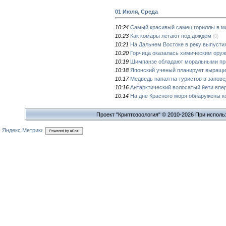
01 Июля, Среда
10:24
Самый красивый самец гориллы в м
10:23
Как комары летают под дождем
(0)
10:21
На Дальнем Востоке в реку выпусти
10:20
Горчица оказалась химическим ору
10:19
Шимпанзе обладают моральными пр
10:18
Японский ученый планирует выращив
10:17
Медведь напал на туристов в запов
10:16
Антарктический волосатый йети впе
10:14
На дне Красного моря обнаружены 
Проект "Криптозоология" © 2010-2026 При исполь