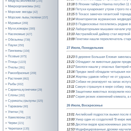
Медузы,моллюски
[235]
13:18
В Японии тайфун Нангка погубил 11 
Микроорганизмы
[641]
13:16
Петухи кукарекают утром строго по 
Морские звезды
[42]
13:15
В Техасе замечен гигантский торнад
Морские львы,тюлени
[157]
13:14
Мониторингом мурманских медведей
Муравьи
[269]
13:13
В Подмосковье поселились редкие 
Мухи,комары
13:12
Лабораторными мышами начали упра
[300]
13:10
Австралийский дайвер стал жертвой
Насекомые
[427]
13:09
Генетики нашли переключатель стар
Обезьяны
[739]
Пауки
[350]
27 Июля, Понедельник
Пингвины
[104]
Псовые
13:23
В деревне Большая Еловая завелась
[675]
13:21
Обладают ли животные даром предв
Птицы
[1223]
13:17
Биологи нашли у опасных бактерий 
Пчелы
[391]
13:16
Предки змей обладали четырьмя ног
Ракообразные
[209]
13:14
Жертвы удавов гибнут не от удушья,
Растения
[662]
13:13
Собаки не реагируют на запах испу
Рыбы
[932]
13:11
Самую страшную в мире собаку зов
Саранча,кузнечики
[29]
13:09
Защитники животных вооружили носо
Слоны
[162]
13:07
Серия резких изменений климата, а
Сурикаты,грызуны
[325]
26 Июля, Воскресенье
Тараканы
[60]
Улитки
[79]
13:01
Английский подросток выжил после п
Хамелеоны
[19]
13:00
Умер один из создателей 'В мире жи
Черви
[221]
12:55
Десятки видов краснокнижных расте
Черепахи
[135]
12:53
Модифицированные дрожжи научили