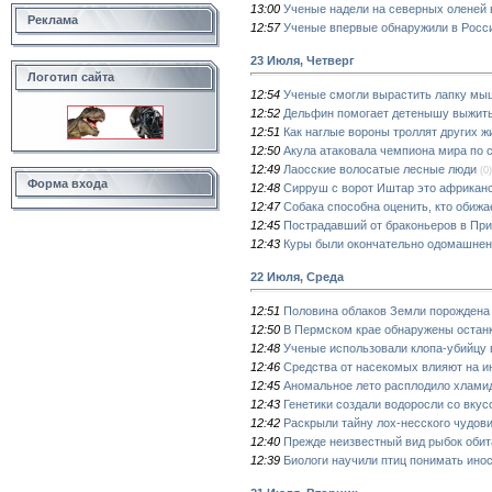
13:00
Ученые надели на северных оленей 
Реклама
12:57
Ученые впервые обнаружили в Росси
23 Июля, Четверг
Логотип сайта
12:54
Ученые смогли вырастить лапку мы
12:52
Дельфин помогает детенышу выжит
12:51
Как наглые вороны троллят других 
12:50
Акула атаковала чемпиона мира по 
12:49
Лаосские волосатые лесные люди
(0)
Форма входа
12:48
Сирруш с ворот Иштар это африканс
12:47
Собака способна оценить, кто обижа
12:45
Пострадавший от браконьеров в При
12:43
Куры были окончательно одомашнен
22 Июля, Среда
12:51
Половина облаков Земли порождена 
12:50
В Пермском крае обнаружены остан
12:48
Ученые использовали клопа-убийцу 
12:46
Средства от насекомых влияют на и
12:45
Аномальное лето расплодило хлами
12:43
Генетики создали водоросли со вкус
12:42
Раскрыли тайну лох-несского чудов
12:40
Прежде неизвестный вид рыбок обит
12:39
Биологи научили птиц понимать ино