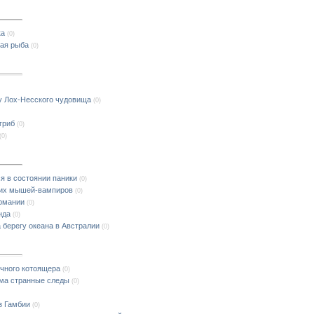
ка
(0)
ая рыба
(0)
у Лох-Несского чудовища
(0)
гриб
(0)
(0)
ся в состоянии паники
(0)
учих мышей-вампиров
(0)
ермании
(0)
нда
(0)
 берегу океана в Австралии
(0)
чного котоящера
(0)
ома странные следы
(0)
з Гамбии
(0)