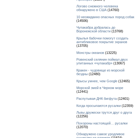
Логово снежного человека
обнаружено в США
(14760)
10 неожиданно опасных пород собак
(14506)
Чупакабра добралась до
Воронежской области
(13768)
Крылья бабочки помогут создать
антибликовое покрытие экранов
(13705)
Монстры океанов
(13225)
Ровенский селянин поймал двух
упитанных «чупакабр»
(13067)
Кракен - чудовище из морской
бездны
(12480)
Крысы умнее, чем Google
(12465)
Морской змей в Черном море
(12441)
Распутывая ДНК бигфута
(12401)
Когда просыпаются русалки
(12359)
Львы дружески трутся друг о друга
(12256)
Похороны настоящей… русалки
(12070)
Обнаружено самое уродливое
существо на планете
(11974)