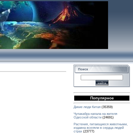
Поиск
Популярное
Дикие люди Китая
(35359)
Чупакабра напала на жителя
Одесской области
(24691)
Растения, питающиеся животными,
издавна вселяли в сердца людей
страх
(23777)