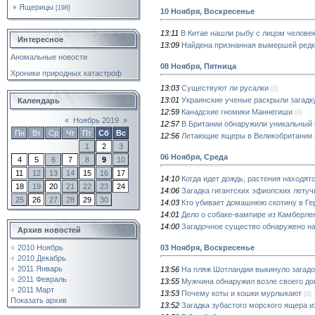
Ящерицы
[198]
10 Ноября, Воскресенье
13:11
В Китае нашли рыбу с лицом челове
Интересное
13:09
Найдена признанная вымершей редк
Аномальные новости
08 Ноября, Пятница
Хроники природных катастроф
13:03
Существуют ли русалки
(0)
13:01
Украинские ученые раскрыли загадк
Календарь
12:59
Канадские гномики Маннегиши
(0)
«
Ноябрь 2019
»
12:57
В Британии обнаружили уникальный 
Пн
Вт
Ср
Чт
Пт
Сб
Вс
12:56
Летающие ящеры в Великобритании
1
2
3
06 Ноября, Среда
4
5
6
7
8
9
10
11
12
13
14
15
16
17
14:10
Когда идет дождь, растения находят
18
19
20
21
22
23
24
14:06
Загадка гигантских эфиопских лет
25
26
27
28
29
30
14:03
Кто убивает домашнюю скотину в Г
14:01
Дело о собаке-вампире из Камберле
14:00
Загадочное существо обнаружено на
Архив новостей
03 Ноября, Воскресенье
2010 Ноябрь
2010 Декабрь
2011 Январь
13:56
На пляж Шотландии выкинуло загадо
2011 Февраль
13:55
Мужчина обнаружил возле своего д
2011 Март
13:53
Почему коты и кошки мурлыкают
(0)
Показать архив
13:52
Загадка зубастого морского ящера и