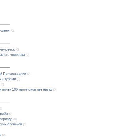
 оленя
(0)
 человека
(0)
ежного человека
(0)
ой Пенсильвании
(0)
ми зубами
(0)
(0)
 почти 100 миллионов лет назад
(0)
0)
грибы
(0)
 периода
(0)
ских оленьков
(0)
а
(0)