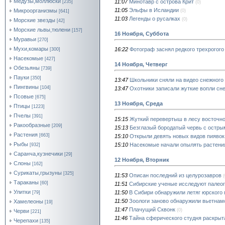
Медузы,моллюски
11:07
Минотавр с острова Крит
[235]
(0)
11:05
Эльфы в Исландии
Микроорганизмы
(0)
[641]
11:03
Легенды о русалках
(0)
Морские звезды
[42]
Морские львы,тюлени
[157]
16 Ноября, Суббота
Муравьи
[270]
Мухи,комары
16:22
Фотограф заснял редкого трехрогого
[300]
Насекомые
[427]
14 Ноября, Четверг
Обезьяны
[739]
Пауки
[350]
13:47
Школьники сняли на видео снежного
Пингвины
[104]
13:47
Охотники записали жуткие вопли сн
Псовые
[675]
13 Ноября, Среда
Птицы
[1223]
Пчелы
[391]
15:15
Жуткий перевертыш в лесу восточн
Ракообразные
[209]
15:13
Безглазый бородатый червь с остры
Растения
[663]
15:10
Открыли девять новых видов пиявок
Рыбы
15:10
Насекомые начали опылять растения
[932]
Саранча,кузнечики
[29]
12 Ноября, Вторник
Слоны
[162]
Сурикаты,грызуны
[325]
11:53
Описан последний из целурозавров
(
Тараканы
[60]
11:51
Сибирские ученые исследуют палео
Улитки
11:50
В Сибири обнаружили летяг юрского
[79]
11:50
Зоологи заново обнаружили вьетнам
Хамелеоны
[19]
11:47
Плачущий Сквонк
(0)
Черви
[221]
11:46
Тайна сферического студня раскрыт
Черепахи
[135]