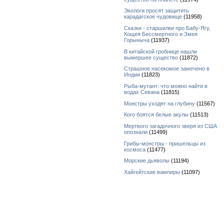
Экологи просят защитить
карадагское чудовище
(11958)
Сказки - старшилки про Бабу-Ягу,
Кощея Бессмертного и Змея
Горыныча
(11937)
В китайской гробнице нашли
вымершее существо
(11872)
Страшное насекомое замечено в
Индии
(11823)
Рыба-мутант: что можно найти в
водах Севана
(11815)
Монстры уходят на глубину
(11567)
Кого боятся белые акулы
(11513)
Мертвого загадочного зверя из США
опознали
(11499)
Грибы-монстры - пришельцы из
космоса
(11477)
Морские дьяволы
(11194)
Хайгейтские вампиры
(11097)