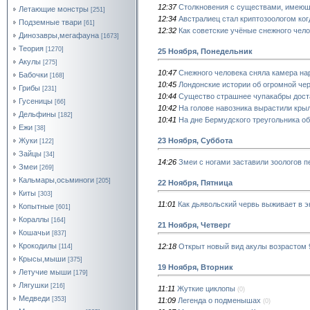
12:37
Столкновения с существами, имею
Летающие монстры
[251]
12:34
Австралиец стал криптозоологом ког
Подземные твари
[61]
12:32
Как советские учёные снежного чел
Динозавры,мегафауна
[1673]
Теория
[1270]
25 Ноября, Понедельник
Акулы
[275]
10:47
Снежного человека сняла камера н
Бабочки
[168]
10:45
Лондонские истории об огромной че
Грибы
[231]
10:44
Существо страшнее чупакабры дост
Гусеницы
[66]
10:42
На голове навозника вырастили кры
Дельфины
[182]
10:41
На дне Бермудского треугольника 
Ежи
[38]
23 Ноября, Суббота
Жуки
[122]
Зайцы
[34]
14:26
Змеи с ногами заставили зоологов 
Змеи
[269]
Кальмары,осьминоги
[205]
22 Ноября, Пятница
Киты
[303]
11:01
Как дьявольский червь выживает в 
Копытные
[601]
Кораллы
[164]
21 Ноября, Четверг
Кошачьи
[837]
Крокодилы
12:18
Открыт новый вид акулы возрастом 
[114]
Крысы,мыши
[375]
19 Ноября, Вторник
Летучие мыши
[179]
Лягушки
[216]
11:11
Жуткие циклопы
(0)
Медведи
[353]
11:09
Легенда о подменышах
(0)