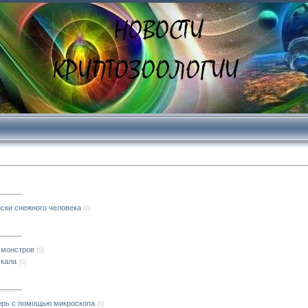
ски снежного человека
(0)
 монстров
(0)
Окала
(0)
ерь с помощью микроскопа
(0)