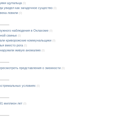
щими щупальца
(0)
да увидел как загадочное существо
(0)
овека ловили
(0)
аружного наблюдения в Оклахоме
(0)
рной свинье
(0)
али криворожские коммунальщики
(0)
лья вместо рога
(0)
обнаружили живую аномалию
(0)
пересмотреть представления о змеиности
(0)
экстремальных условиях
(0)
91 миллион лет
(0)