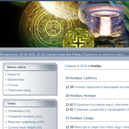
Воскресенье, 09.08.2026, 12:24 |
Приветствую Вас
Гость
|
Подписка на новости сайта
Главная
»
2019
»
Ноябрь
Меню сайта
Новости
30 Ноября, Суббота
Библиотека
Статьи
12:38
Ученые приехали в Башкирию на пои
Обратная связь
28 Ноября, Четверг
Темы
11:42
В Бурятии составили карту обитания
11:42
Странные существа в заповеднике 
Чупакабра
[793]
Снежный человек
[1151]
27 Ноября, Среда
Морские чудовища
[1087]
12:38
Монстра в озере Лох-Несс ищут теп
Сухопутные твари
[930]