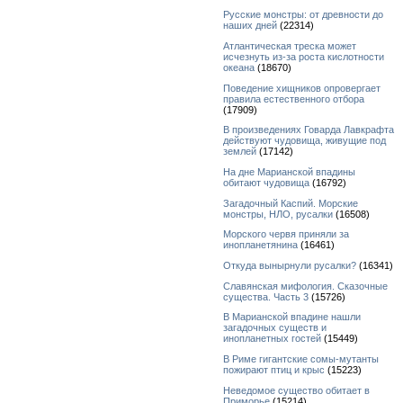
Русские монстры: от древности до
наших дней
(22314)
Атлантическая треска может
исчезнуть из-за роста кислотности
океана
(18670)
Поведение хищников опровергает
правила естественного отбора
(17909)
В произведениях Говарда Лавкрафта
действуют чудовища, живущие под
землей
(17142)
На дне Марианской впадины
обитают чудовища
(16792)
Загадочный Каспий. Морские
монстры, НЛО, русалки
(16508)
Морского червя приняли за
инопланетянина
(16461)
Откуда вынырнули русалки?
(16341)
Славянская мифология. Сказочные
существа. Часть 3
(15726)
В Марианской впадине нашли
загадочных существ и
инопланетных гостей
(15449)
В Риме гигантские сомы-мутанты
пожирают птиц и крыс
(15223)
Неведомое существо обитает в
Приморье
(15214)