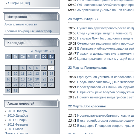
Ящерицы
[198]
09:49
Общественники Алтайского края пре
09:47
Американские ученые нашли самое 
Интересное
24 Марта, Вторник
Аномальные новости
10:58
Существо двухметрового роста из К
Хроники природных катастроф
10:56
След чупакабры ведет в Копейск
(0)
10:53
На озере Лох-Несс засняли в воде ч
Календарь
10:51
Океанологи раскрыли тайну происхо
10:49
В Австралии обнаружена хищная ры
«
Март 2015
»
10:47
Паразиты домашнего скота помогут 
Пн
Вт
Ср
Чт
Пт
Сб
Вс
10:40
Цепная реакция генных мутаций выз
1
23 Марта, Понедельник
2
3
4
5
6
7
8
9
10
11
12
13
14
15
10:24
Орангутанов уличили в использован
16
17
18
19
20
21
22
10:23
Следы инопланетной ДНК в человече
23
24
25
26
27
28
29
10:21
Исследователи из Японии обнаружил
30
31
10:20
В брянской реке Голубка обнаружен
10:19
Почему некоторые виды грибов свет
Архив новостей
22 Марта, Воскресенье
2010 Ноябрь
12:43
Исследователи-любители открыли дв
2010 Декабрь
2011 Январь
12:41
В екатеринбургском зоопарке родил
2011 Февраль
12:39
В нацпарке Плещеево озеро открыли
2011 Март
Показать архив