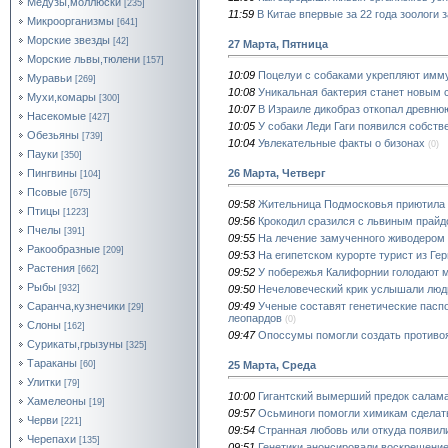
Медузы,моллюски
[235]
11:59
В Китае впервые за 22 года зоологи
Микроорганизмы
[641]
Морские звезды
[42]
27 Марта, Пятница
Морские львы,тюлени
[157]
10:09
Поцелуи с собаками укрепляют имм
Муравьи
[269]
10:08
Уникальная бактерия станет новым 
Мухи,комары
[300]
10:07
В Израиле дикобраз откопал древню
Насекомые
[427]
10:05
У собаки Леди Гаги появился собств
Обезьяны
[739]
10:04
Увлекательные факты о бизонах
(0)
Пауки
[350]
26 Марта, Четверг
Пингвины
[104]
Псовые
[675]
09:58
Жительница Подмосковья приютила с
Птицы
[1223]
09:56
Крокодил сразился с львиным прайдо
Пчелы
[391]
09:55
На лечение замученного живодером 
Ракообразные
[209]
09:53
На египетском курорте турист из Ге
Растения
[662]
09:52
У побережья Калифорнии голодают 
Рыбы
09:50
Нечеловеческий крик услышали люд
[932]
09:49
Ученые составят генетические пасп
Саранча,кузнечики
[29]
леопардов
(0)
Слоны
[162]
09:47
Опоссумы помогли создать противоя
Сурикаты,грызуны
[325]
Тараканы
25 Марта, Среда
[60]
Улитки
[79]
10:00
Гигантский вымерший предок салам
Хамелеоны
[19]
09:57
Осьминоги помогли химикам сделать
Черви
[221]
09:54
Странная любовь или откуда появил
Черепахи
[135]
09:51
Генетики анонсировали воскрешени