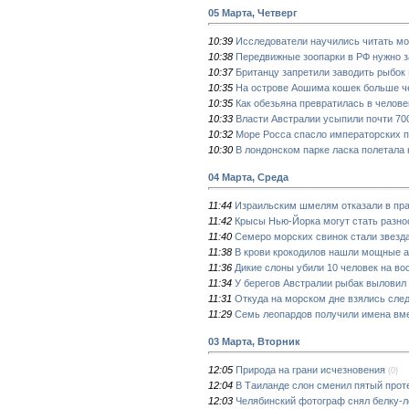
05 Марта, Четверг
10:39
Исследователи научились читать моз
10:38
Передвижные зоопарки в РФ нужно з
10:37
Британцу запретили заводить рыбок
10:35
На острове Аошима кошек больше ч
10:35
Как обезьяна превратилась в челове
10:33
Власти Австралии усыпили почти 700
10:32
Море Росса спасло императорских 
10:30
В лондонском парке ласка полетала 
04 Марта, Среда
11:44
Израильским шмелям отказали в пра
11:42
Крысы Нью-Йорка могут стать разн
11:40
Семеро морских свинок стали звезд
11:38
В крови крокодилов нашли мощные 
11:36
Дикие слоны убили 10 человек на во
11:34
У берегов Австралии рыбак выловил
11:31
Откуда на морском дне взялись сле
11:29
Семь леопардов получили имена вм
03 Марта, Вторник
12:05
Природа на грани исчезновения
(0)
12:04
В Таиланде слон сменил пятый проте
12:03
Челябинский фотограф снял белку-л