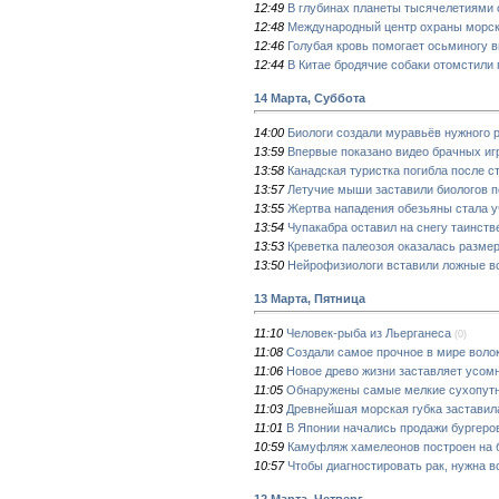
12:49
В глубинах планеты тысячелетиями
12:48
Международный центр охраны морск
12:46
Голубая кровь помогает осьминогу 
12:44
В Китае бродячие собаки отомстили
14 Марта, Суббота
14:00
Биологи создали муравьёв нужного 
13:59
Впервые показано видео брачных иг
13:58
Канадская туристка погибла после с
13:57
Летучие мыши заставили биологов п
13:55
Жертва нападения обезьяны стала у
13:54
Чупакабра оставил на снегу таинст
13:53
Креветка палеозоя оказалась разме
13:50
Нейрофизиологи вставили ложные в
13 Марта, Пятница
11:10
Человек-рыба из Льерганеса
(0)
11:08
Создали самое прочное в мире воло
11:06
Новое древо жизни заставляет усом
11:05
Обнаружены самые мелкие сухопутн
11:03
Древнейшая морская губка застави
11:01
В Японии начались продажи бургеро
10:59
Камуфляж хамелеонов построен на 
10:57
Чтобы диагностировать рак, нужна в
12 Марта, Четверг