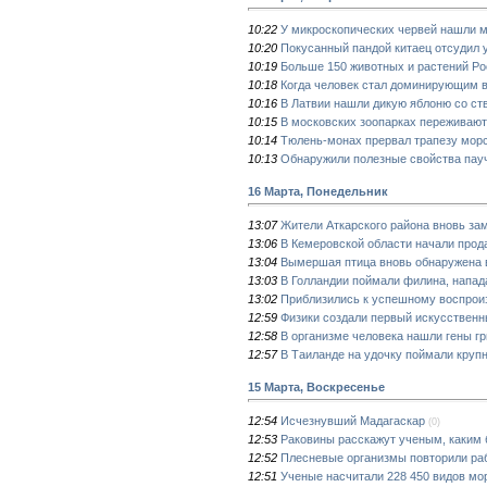
10:22
У микроскопических червей нашли 
10:20
Покусанный пандой китаец отсудил 
10:19
Больше 150 животных и растений Ро
10:18
Когда человек стал доминирующим 
10:16
В Латвии нашли дикую яблоню со ст
10:15
В московских зоопарках переживаю
10:14
Тюлень-монах прервал трапезу мор
10:13
Обнаружили полезные свойства пауч
16 Марта, Понедельник
13:07
Жители Аткарского района вновь за
13:06
В Кемеровской области начали прод
13:04
Вымершая птица вновь обнаружена
13:03
В Голландии поймали филина, напад
13:02
Приблизились к успешному воспрои
12:59
Физики создали первый искусственн
12:58
В организме человека нашли гены гр
12:57
В Таиланде на удочку поймали кру
15 Марта, Воскресенье
12:54
Исчезнувший Мадагаскар
(0)
12:53
Раковины расскажут ученым, каким 
12:52
Плесневые организмы повторили ра
12:51
Ученые насчитали 228 450 видов мо