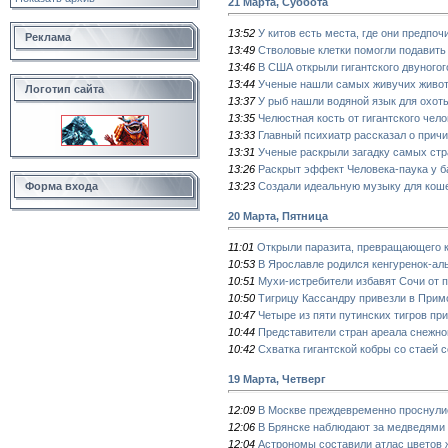
21 Марта, Суббота
13:52
У китов есть места, где они предпо
Реклама
13:49
Стволовые клетки помогли подавить
13:46
В США открыли гигантского двуногог
13:44
Ученые нашли самых живучих живот
Логотип сайта
13:37
У рыб нашли водяной язык для охот
13:35
Челюстная кость от гигантского чел
13:33
Главный психиатр рассказал о прич
13:31
Ученые раскрыли загадку самых стр
13:26
Раскрыт эффект Человека-паука у б
13:23
Создали идеальную музыку для кош
Форма входа
20 Марта, Пятница
11:01
Открыли паразита, превращающего к
10:53
В Ярославле родился кенгуренок-ал
10:51
Мухи-истребители избавят Сочи от 
10:50
Тигрицу Кассандру привезли в Прим
10:47
Четыре из пяти путинских тигров пр
10:44
Представители стран ареала снежно
10:42
Схватка гигантской кобры со стаей 
19 Марта, Четверг
12:09
В Москве преждевременно проснули
12:06
В Брянске наблюдают за медведями
12:04
Астрономы составили атлас цветов 