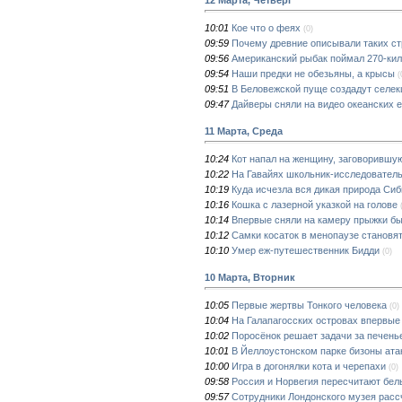
10:01
Кое что о феях
(0)
09:59
Почему древние описывали таких с
09:56
Американский рыбак поймал 270-ки
09:54
Наши предки не обезьяны, а крысы
(
09:51
В Беловежской пуще создадут селек
09:47
Дайверы сняли на видео океанских 
11 Марта, Среда
10:24
Кот напал на женщину, заговорившу
10:22
На Гавайях школьник-исследовател
10:19
Куда исчезла вся дикая природа Си
10:16
Кошка с лазерной указкой на голове
10:14
Впервые сняли на камеру прыжки б
10:12
Самки косаток в менопаузе становя
10:10
Умер еж-путешественник Бидди
(0)
10 Марта, Вторник
10:05
Первые жертвы Тонкого человека
(0)
10:04
На Галапагосских островах впервые 
10:02
Поросёнок решает задачи за печень
10:01
В Йеллоустонском парке бизоны ата
10:00
Игра в догонялки кота и черепахи
(0)
09:58
Россия и Норвегия пересчитают бе
09:57
Сотрудники Лондонского музея расс