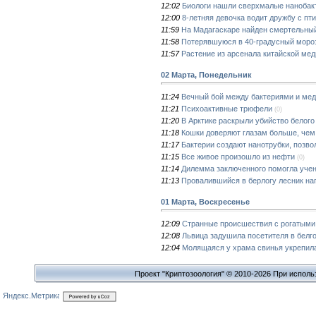
12:02
Биологи нашли сверхмалые нанобакт
12:00
8-летняя девочка водит дружбу с пт
11:59
На Мадагаскаре найден смертельный
11:58
Потерявшуюся в 40-градусный мороз
11:57
Растение из арсенала китайской ме
02 Марта, Понедельник
11:24
Вечный бой между бактериями и ме
11:21
Психоактивные трюфели
(0)
11:20
В Арктике раскрыли убийство белог
11:18
Кошки доверяют глазам больше, чем
11:17
Бактерии создают нанотрубки, позво
11:15
Все живое произошло из нефти
(0)
11:14
Дилемма заключенного помогла учен
11:13
Провалившийся в берлогу лесник на
01 Марта, Воскресенье
12:09
Странные происшествия с рогатыми
12:08
Львица задушила посетителя в белг
12:04
Молящаяся у храма свинья укрепила
Проект "Криптозоология" © 2010-2026 При исполь