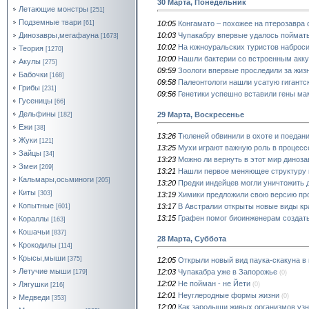
30 Марта, Понедельник
Летающие монстры
[251]
Подземные твари
10:05
Конгамато – похожее на птерозавра
[61]
10:03
Чупакабру впервые удалось поймат
Динозавры,мегафауна
[1673]
10:02
На южноуральских туристов наброси
Теория
[1270]
10:00
Нашли бактерии со встроенным акк
Акулы
[275]
09:59
Зоологи впервые проследили за жиз
Бабочки
[168]
09:58
Палеонтологи нашли усатую гигантс
Грибы
[231]
09:56
Генетики успешно вставили гены ма
Гусеницы
[66]
Дельфины
29 Марта, Воскресенье
[182]
Ежи
[38]
13:26
Тюленей обвинили в охоте и поедани
Жуки
[121]
13:25
Мухи играют важную роль в процесс
Зайцы
[34]
13:23
Можно ли вернуть в этот мир диноза
Змеи
[269]
13:21
Нашли первое меняющее структуру 
Кальмары,осьминоги
[205]
13:20
Предки индейцев могли уничтожить 
Киты
[303]
13:19
Химики предложили свою версию пр
Копытные
13:17
В Австралии открыты новые виды кр
[601]
13:15
Графен помог биоинженерам создать
Кораллы
[163]
Кошачьи
[837]
28 Марта, Суббота
Крокодилы
[114]
Крысы,мыши
[375]
12:05
Открыли новый вид паука-скакуна в
Летучие мыши
12:03
Чупакабра уже в Запорожье
[179]
(0)
12:02
Не пойман - не Йети
Лягушки
(0)
[216]
12:01
Неуглеродные формы жизни
(0)
Медведи
[353]
12:00
Как зародыши живых организмов узн