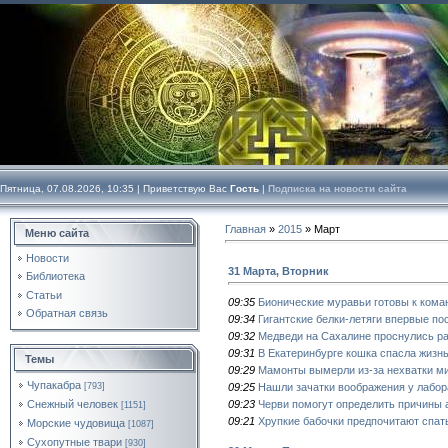
Пятница, 07.08.2026, 10:35 |
Приветствую Вас
Гость
|
Подписка на новости сайта
Главная
»
2015
»
Март
Меню сайта
Новости
31 Марта, Вторник
Библиотека
Статьи
09:35
Бионические муравьи готовы к кома
Обратная связь
09:34
Гигантские белки-летяги впервые п
09:32
Медведи на Сахалине проснулись р
09:31
В Екатеринбурге кошка спасла жизнь
Темы
09:29
Мамонты вымерли из-за нехватки м
Чупакабра
09:25
Нашли зачатки воображения у лабо
[793]
09:23
Черви помогут определить причины 
Снежный человек
[1151]
09:21
Хрупкие бабочки предпочитают спат
Морские чудовища
[1087]
Сухопутные твари
[930]