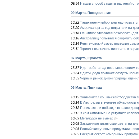
09:54
Нашли способ защиты растений от р
09 Марта, Понедельник
13:22
Тараканами-киборгами научились у
13:20
Американцы за год потратили на до
13:18
Осьминог отказался позировать для 
13:16
Австралиец попытался скормить се
13:14
Рентгеновский лазер позволил сдела
13:11
Гориллы оказались виноваты в зара
07 Марта, Суббота
13:57
Идет работа над восстановлением 
13:54
Яд птицееда поможет создать новы
13:53
Черный рынок дикой природы оценили
06 Марта, Пятница
10:15
Знаменитая кошка-скейтбордистка п
10:14
В Австралии в туалете обнаружили 
10:12
Понимают ли собаки, что такое дове
10:11
В чем животные не уступают челове
10:09
Мегалодон не вымер
(0)
10:08
Загадочные гигантские цветы на дне
10:06
Российские ученые придумали чипс
10:05
Раскрыт секрет комариных прогулок