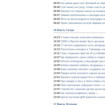
09:52
На самом деле свет фонарей не при
09:49
Скат вылез на сушу, чтобы съесть 
09:48
Биологи составили списки исчезаю
09:47
Химики приблизились к разгадке во
09:45
Йети не могли родиться благодаря 
09:42
Череп заплывшего вглубь Африки ки
18 Марта, Среда
14:23
У палестинских попугаев появилась
14:18
СВФУ в Якутии может быть центром
14:16
17-летнего церковного кота заподозр
14:13
Посетители зоопарка в Таиланде сня
14:11
Семь страшных фактов об устойчивы
14:07
Как превратить свою собаку в смар
14:02
Ночное освещение улиц вредит рас
14:00
Кобзон призвал убивать бездомных 
13:58
Кожа гекконов поможет создавать в
13:54
Предок китов оказался самым куса
13:51
Биологи сумели вырастить в лабора
13:49
При пожаре в лесу в Чили собака сп
13:48
Орел-могильник совершил полет с с
13:47
Слепой пёс помогает детям-аутиста
13:46
Как загипнотизировать зверя
(0)
13:43
Центр изучения ДНК мамонта и иско
17 Марта, Вторник