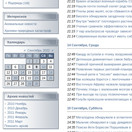
21:21
Кракен атаковал военный корабль 
Ящерицы
[198]
21:19
Нашли почти полный скелет родстве
21:19
Пчелы реже жалят, если сбиваются 
21:18
Биологи обнаружили загадочное гол
Интересное
21:17
Внутри "живота" плотоядного расте
Аномальные новости
21:16
Ученые сравнили эффективность ма
Хроники природных катастроф
21:15
У пар альбатросов «развод» зависит
21:14
Современные волки могут иметь си
Календарь
14 Сентября, Среда
«
Сентябрь 2022
»
12:49
Какаду вступили в «гонку вооружени
Пн
Вт
Ср
Чт
Пт
Сб
Вс
12:47
Детеныши доминантных самок бабуи
1
2
3
4
12:47
Главной причиной вымирания диноза
5
6
7
8
9
10
11
12:46
Появление первых рептилий-планери
12
13
14
15
16
17
18
12:44
Точный ритм в "песнях" животных с
19
20
21
22
23
24
25
12:44
Как колюшка борется с ленточными
26
27
28
29
30
12:43
Восточную Африку назвали прароди
12:42
Почему птицы с маленьким мозгом 
12:41
При выходе на сушу позвоночные «р
Архив новостей
12:40
Голуби превзошли млекопитающих в
2010 Ноябрь
10 Сентября, Суббота
2010 Декабрь
2011 Январь
2011 Февраль
14:37
Мегалодона обнаружили в атлантиче
2011 Март
14:36
Мальчик обнаружил в саду дождевого
Показать архив
14:35
Поиски йети Борисом Поршневым в