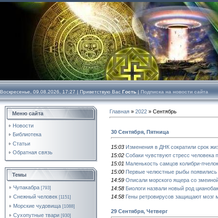
Воскресенье, 09.08.2026, 17:27 |
Приветствую Вас
Гость
|
Подписка на новости сайта
Главная
»
2022
»
Сентябрь
Меню сайта
Новости
30 Сентября, Пятница
Библиотека
Статьи
15:03
Изменения в ДНК сократили срок жи
Обратная связь
15:02
Собаки чувствуют стресс человека 
15:01
Маленькость самцов колибри-пчело
15:00
Первые челюстные рыбы появились 
Темы
14:59
Описали морского ящера со змеиной
Чупакабра
14:58
Биологи назвали новый род цианобак
[793]
14:58
Гены ретровирусов защищают мозг 
Снежный человек
[1151]
Морские чудовища
[1088]
29 Сентября, Четверг
Сухопутные твари
[930]