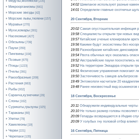
Медузы,моллюски
[235]
14:02
Шимпанзе используют разные камен
Микроорганизмы
[641]
14:01
Определили главные охотничьи щуп
Морские звезды
[42]
Морские львы,тюлени
20 Сентября, Вторник
[157]
Муравьи
[270]
20:02
Самая опустошительная инфекция р
Мухи,комары
[301]
19:58
Специалисты открыли три новых ви
Насекомые
[427]
19:57
Китайские ученые клонировали аркт
Обезьяны
[739]
19:56
Какими будут экосистемы без носоро
Пауки
[350]
19:55
Разнообразие китайских динозавров 
Пингвины
[104]
19:54
Рвота обычных мух оказалась опасн
Псовые
19:52
Австралийские пауки поохотились н
[675]
19:52
На территории Эквадора открыли тр
Птицы
[1223]
19:51
Физические упражнения помогают ли
Пчелы
[391]
19:50
Застенчивость самцов альбатросов 
Ракообразные
[209]
19:49
Энтомологи насчитали 20 квадрилли
Растения
[663]
19:48
Ранее неизвестный вид осьминогов 
Рыбы
[932]
Саранча,кузнечики
[29]
18 Сентября, Воскресенье
Слоны
[162]
20:11
Обнаружили индивидуальные черты в
Сурикаты,грызуны
[325]
20:10
Не только размер головы позволяет 
Тараканы
[60]
20:09
Гепарды возвращаются в Индию спус
Улитки
[79]
20:09
У голубых гну половой отбор влияет 
Хамелеоны
[19]
Черви
16 Сентября, Пятница
[221]
Черепахи
[135]