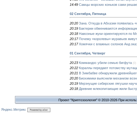
14:49
Самцы морских коньков сами решают
02 Сентября, Пятница
20:20
Зана. Откуда в Абхазии появилась 
20:19
Бактерии обмениваются информацие
20:18
Навозные жуки ориентируются по М
20:17
Почему «королевы» муравьев живут
20:17
Хомячки с влажных склонов Анд ока
01 Сентября, Четверг
20:23
Коммандос убили семью бигфута
(0)
20:22
Кораллы передают потомству мутаци
20:21
В Зимбабве обнаружили древнейшег
20:20
Биохимики выяснили механизм возни
20:19
Мерзнущие сибирские лягушки научи
20:18
Древние млекопитающие жили быст
Проект "Криптозоология" © 2010-2026 При исполь