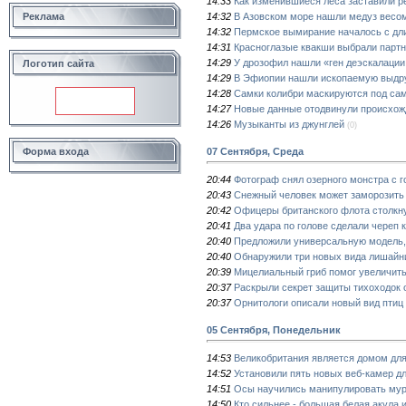
14:33
Как изменившиеся леса заставили р
14:32
В Азовском море нашли медуз весом
Реклама
14:32
Пермское вымирание началось с дли
14:31
Красноглазые квакши выбрали партне
14:29
У дрозофил нашли «ген деэскалации
Логотип сайта
14:29
В Эфиопии нашли ископаемую выдру
14:28
Самки колибри маскируются под са
14:27
Новые данные отодвинули происхож
14:26
Музыканты из джунглей
(0)
07 Сентября, Среда
Форма входа
20:44
Фотограф снял озерного монстра с 
20:43
Снежный человек может заморозить
20:42
Офицеры британского флота столкн
20:41
Два удара по голове сделали череп 
20:40
Предложили универсальную модель,
20:40
Обнаружили три новых вида лишайн
20:39
Мицелиальный гриб помог увеличить
20:37
Раскрыли секрет защиты тихоходок 
20:37
Орнитологи описали новый вид птиц
05 Сентября, Понедельник
14:53
Великобритания является домом для
14:52
Установили пять новых веб-камер д
14:51
Осы научились манипулировать мур
14:50
Кто сильнее - большая белая акула и