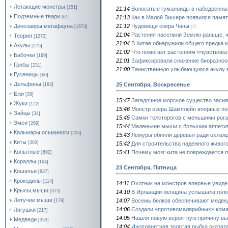
Летающие монстры
[251]
21:14
Волосатые гуманоиды в набедренны
Подземные твари
21:13
Как в Малой Вишере появился памят
[61]
21:12
Чудовище озера Чаны
Динозавры,мегафауна
(0)
[1674]
21:04
Растения населили Землю раньше, 
Теория
[1270]
21:04
В Китае обнаружили общего предка 
Акулы
[275]
21:02
Что помогает растениям «чувствова
Бабочки
[169]
21:01
Зафиксировали снижение биоразноо
Грибы
[231]
21:00
Таинственную улыбающуюся акулу в
Гусеницы
[66]
Дельфины
25 Сентября, Воскресенье
[182]
Ежи
[38]
15:47
Загадочное морское существо засня
Жуки
[122]
15:46
Монстр озера Шамплейн впервые поп
Зайцы
[34]
15:45
Самки толсторогов с меньшими рог
Змеи
[269]
15:44
Маленькие мыши с большим аппетит
Кальмары,осьминоги
[205]
15:43
Лемуры обняли деревья ради охлаж
Киты
[303]
15:42
Для строительства надежного живого
Копытные
15:41
Почему мозг кита не повреждается 
[602]
Кораллы
[164]
23 Сентября, Пятница
Кошачьи
[837]
Крокодилы
[114]
14:11
Охотник на монстров впервые увиде
Крысы,мыши
[375]
14:10
В Ирландии женщина услышала гол
Летучие мыши
14:07
Восемь белков обеспечивают медвед
[179]
14:06
Создали «противомалярийных» ком
Лягушки
[217]
14:05
Нашли новую вероятную причину вы
Медведи
[353]
14:04
Инопланетная золотая рыбка оказа