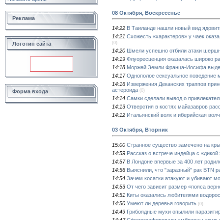
08 Октября, Воскресенье
Реклама
14:22
В Таиланде нашли новый вид ядовит
14:21
Схожесть «характеров» у чаек оказа
(0)
Логотип сайта
14:20
Шмели успешно отбили атаки шершне
14:19
Флуоресценция оказалась широко р
14:18
Моржей Земли Франца-Иосифа выдел
14:17
Однополое сексуальное поведение 
14:16
Извержения Деканских траппов прин
астероида
(0)
Форма входа
14:14
Самки сделали вывод о привлекател
14:13
Отверстия в костях майазавров расс
14:12
Итальянский волк и иберийская вол
03 Октября, Вторник
15:00
Странное существо замечено на кр
14:59
Рассказ о встрече индейца с «дико
14:57
В Лондоне впервые за 400 лет родил
14:56
Выяснили, что "заразный" рак BTN р
14:54
Зачем косатки атакуют и убивают мо
14:53
От чего зависит размер «пояса верн
14:51
Киты оказались любителями водоро
14:50
Умеют ли деревья говорить
(0)
14:49
Грибоядные мухи опылили паразити
14:47
Сфотографировали эмбрионы акулы