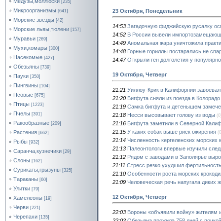
Медузы,моллюски
[235]
Микроорганизмы
23 Октября, Понедельник
[641]
Морские звезды
[42]
14:53
Загадочную фиджийскую русалку ос
Морские львы,тюлени
[157]
14:52
В России вывели импортозамещающ
Муравьи
[269]
14:49
Аномальная жара уничтожила практи
Мухи,комары
[300]
14:48
Горные гориллы постарались не спа
Насекомые
[427]
14:47
Открыли ген долголетия у популярн
Обезьяны
[739]
19 Октября, Четверг
Пауки
[350]
Пингвины
[104]
21:21
Уиллоу-Крик в Калифорнии завоевал
Псовые
[675]
21:20
Бигфута сняли из поезда в Колорадо
Птицы
[1223]
21:19
Самка бигфута и детенышем замече
Пчелы
[391]
21:18
Несси высовывает голову из воды
(0
Ракообразные
21:16
Бигфута заметили в Северной Кали
[209]
21:15
У каких собак выше риск ожирения
Растения
(
[662]
21:14
Численность кергеленских морских к
Рыбы
[932]
21:13
Палеонтологи впервые изучили сле
Саранча,кузнечики
[29]
21:12
Рядом с заводами в Заполярье выро
Слоны
[162]
21:11
Стресс резко ухудшил фертильност
Сурикаты,грызуны
[325]
21:10
Особенности роста морских крокоди
Тараканы
[60]
21:09
Человеческая речь напугала диких 
Улитки
[79]
12 Октября, Четверг
Хамелеоны
[19]
Черви
[221]
22:03
Вороны «объявили войну» жителям и
Черепахи
[135]
22:02
Обезьяна прожила 758 дней с почко