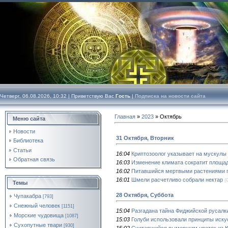
Четверг, 06.08.2026, 10:32 |
Приветствую Вас
Гость
|
Подписка на новости сайта
Главная
»
2023
»
Октябрь
Меню сайта
Новости
31 Октября, Вторник
Библиотека
Статьи
16:04
Криптозоолог указывает на мускулы
Обратная связь
16:03
Изменение климата сократит площад
16:02
Питавшийся мертвыми растениями г
16:01
Шмели расчетливо собрали нектар
(
Темы
28 Октября, Суббота
Чупакабра
[793]
Снежный человек
[1151]
15:04
Разгадана тайна Фиджийской русалк
Морские чудовища
[1087]
15:03
Голуби использовали принципы иску
Сухопутные твари
[930]
15:02
Считавшийся вымершим цветок из Ю