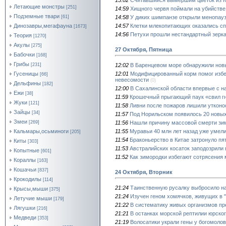
Летающие монстры
[251]
14:59
Хищного червя поймали на убийстве 
Подземные твари
14:58
У диких шимпанзе открыли менопау
[61]
14:57
Клетки млекопитающих оказались сп
Динозавры,мегафауна
[1673]
14:56
Петухи прошли нестандартный зерк
Теория
[1270]
Акулы
[275]
27 Октября, Пятница
Бабочки
[168]
Грибы
12:02
В Баренцевом море обнаружили нов
[231]
12:01
Модифицированный корм помог избе
Гусеницы
[66]
невесомости
(0)
Дельфины
[182]
12:00
В Сахалинской области впервые с н
Ежи
[38]
11:59
Крошечный прыгающий паук «свил гн
Жуки
[121]
11:58
Ливни после пожаров лишили утконо
Зайцы
[34]
11:57
Под Норильском появилось 20 новых
Змеи
11:56
Нашли причину массовой смерти зим
[269]
11:55
Муравьи 40 млн лет назад уже умели
Кальмары,осьминоги
[205]
11:54
Браконьерство в Китае затронуло п
Киты
[303]
11:53
Австралийских косаток заподозрили 
Копытные
[601]
11:52
Как зимородки избегают сотрясения 
Кораллы
[163]
Кошачьи
[837]
24 Октября, Вторник
Крокодилы
[114]
21:24
Таинственную русалку выбросило на
Крысы,мыши
[375]
21:24
Изучен геном хомячков, живущих в 
Летучие мыши
[179]
21:22
В систематику живых организмов пр
Лягушки
[216]
21:21
В останках морской рептилии юрско
Медведи
[353]
21:19
Волосатики украли гены у богомолов