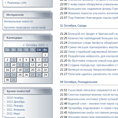
Ящерицы
[198]
22:00
У инфузории обнаружили уникальные
22:00
Большинство эндемиков флоры Горно
21:59
Жевание помогло улучшить когнитив
Интересное
21:57
Под Нижним Новгородом нашли гриб
Аномальные новости
11 Октября, Среда
Хроники природных катастроф
21:26
Большой кот бродит в британской с
Календарь
21:25
Количество наблюдений больших ко
21:24
Огромные следы бигфута обнаружил
«
Октябрь 2023
»
21:23
Самки лягушек притворились мертвы
Пн
Вт
Ср
Чт
Пт
Сб
Вс
21:22
Умер старейший карликовый бегемо
1
21:21
Разработали нейросеть для контрол
2
3
4
5
6
7
8
21:20
Во Вьетнаме открыли новый род дре
9
10
11
12
13
14
15
21:19
Создана порода кур, чрезвычайно с
21:18
Великую вспышку биоразнообразия с
16
17
18
19
20
21
22
21:17
Попугаев удалось различить по гол
23
24
25
26
27
28
29
30
31
09 Октября, Понедельник
21:51
Скунсовая обезьяна скрывается во 
Архив новостей
21:50
Скептик изменил мнение после встр
2010 Ноябрь
21:49
Бразильские охотники убили чупака
2010 Декабрь
21:48
Водяной слон - неизвестное науке с
2011 Январь
21:46
Чупакабру подозревают в серии стра
2011 Февраль
21:45
Африканские рыбы поставили рекорд
2011 Март
21:44
Хрущаки перестали притворяться м
Показать архив