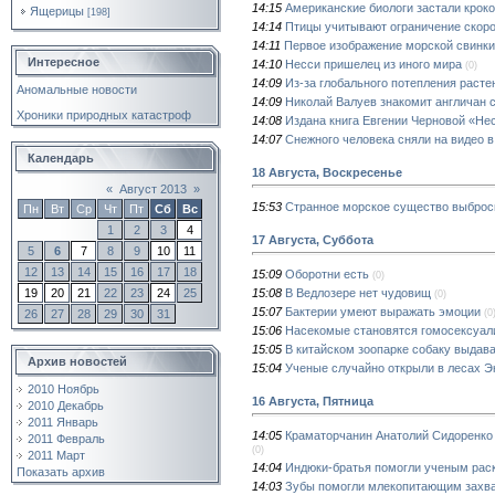
14:15
Американские биологи застали крок
Ящерицы
[198]
14:14
Птицы учитывают ограничение скоро
14:11
Первое изображение морской свинки 
Интересное
14:10
Несси пришелец из иного мира
(0)
14:09
Из-за глобального потепления раст
Аномальные новости
14:09
Николай Валуев знакомит англичан с
Хроники природных катастроф
14:08
Издана книга Евгении Черновой «Не
14:07
Снежного человека сняли на видео в
Календарь
18 Августа, Воскресенье
«
Август 2013
»
15:53
Странное морское существо выброс
Пн
Вт
Ср
Чт
Пт
Сб
Вс
1
2
3
4
17 Августа, Суббота
5
6
7
8
9
10
11
12
13
14
15
16
17
18
15:09
Оборотни есть
(0)
15:08
В Ведлозере нет чудовищ
19
20
21
22
23
24
25
(0)
15:07
Бактерии умеют выражать эмоции
(0
26
27
28
29
30
31
15:06
Насекомые становятся гомосексуал
15:05
В китайском зоопарке собаку выдава
Архив новостей
15:04
Ученые случайно открыли в лесах Э
2010 Ноябрь
16 Августа, Пятница
2010 Декабрь
2011 Январь
14:05
Краматорчанин Анатолий Сидоренко 
2011 Февраль
(0)
2011 Март
14:04
Индюки-братья помогли ученым раск
Показать архив
14:03
Зубы помогли млекопитающим захва