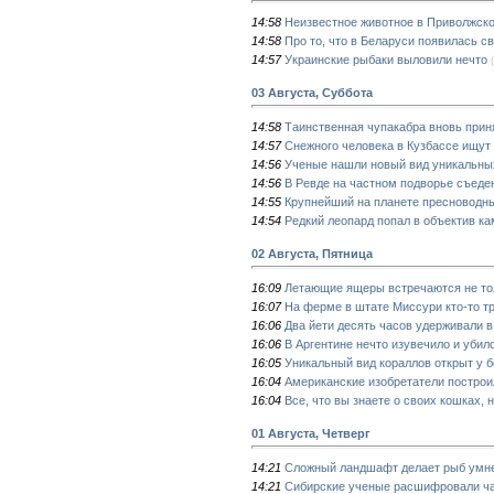
14:58
Неизвестное животное в Приволжск
14:58
Про то, что в Беларуси появилась с
14:57
Украинские рыбаки выловили нечто
03 Августа, Суббота
14:58
Таинственная чупакабра вновь прин
14:57
Снежного человека в Кузбассе ищут
14:56
Ученые нашли новый вид уникальны
14:56
В Ревде на частном подворье съеде
14:55
Крупнейший на планете пресноводны
14:54
Редкий леопард попал в объектив ка
02 Августа, Пятница
16:09
Летающие ящеры встречаются не то
16:07
На ферме в штате Миссури кто-то тр
16:06
Два йети десять часов удерживали в
16:06
В Аргентине нечто изувечило и убил
16:05
Уникальный вид кораллов открыт у б
16:04
Американские изобретатели построи
16:04
Все, что вы знаете о своих кошках, 
01 Августа, Четверг
14:21
Сложный ландшафт делает рыб умн
14:21
Сибирские ученые расшифровали ча