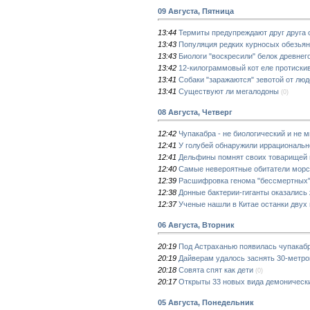
09 Августа, Пятница
13:44
Термиты предупреждают друг друга 
13:43
Популяция редких курносых обезьян 
13:43
Биологи "воскресили" белок древнег
13:42
12-килограммовый кот еле протиски
13:41
Собаки "заражаются" зевотой от люд
13:41
Существуют ли мегалодоны
(0)
08 Августа, Четверг
12:42
Чупакабра - не биологический и не
12:41
У голубей обнаружили иррациональн
12:41
Дельфины помнят своих товарищей п
12:40
Самые невероятные обитатели морс
12:39
Расшифровка генома "бессмертных" 
12:38
Донные бактерии-гиганты оказались
12:37
Ученые нашли в Китае останки дву
06 Августа, Вторник
20:19
Под Астраханью появилась чупакаб
20:19
Дайверам удалось заснять 30-метро
20:18
Совята спят как дети
(0)
20:17
Открыты 33 новых вида демоническ
05 Августа, Понедельник