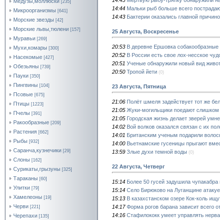
Медузы,моллюски
[235]
14:44
Мальки рыб больше всего пострадаю
Микроорганизмы
[641]
14:43
Бактерии оказались главной причин
Морские звезды
[42]
Морские львы,тюлени
[157]
25 Августа, Воскресенье
Муравьи
[269]
20:53
В деревне Ершовка собакообразные 
Мухи,комары
[300]
20:52
В России есть свое лох-несское чу
Насекомые
[427]
20:51
Ученые обнаружили новый вид живо
Обезьяны
[739]
20:50
Тропой йети
(0)
Пауки
[350]
Пингвины
[104]
23 Августа, Пятница
Псовые
[675]
21:06
Полёт шмеля задействует тот же бе
Птицы
[1223]
21:05
Жуки-могильщики поедают слишком 
Пчелы
[391]
21:05
Городская жизнь делает зверей умн
Ракообразные
[209]
14:02
Вой волков оказался связан с их по
Растения
[662]
14:01
Британским ученым подарили волос
Рыбы
[932]
14:00
Вьетнамские гусеницы прыгают вме
Саранча,кузнечики
[29]
13:59
Злые духи темной воды
(0)
Слоны
[162]
22 Августа, Четверг
Сурикаты,грызуны
[325]
Тараканы
[60]
15:14
Более 50 гусей задушила чупакабра 
Улитки
[79]
15:14
Село Бирюково на Луганщине атакуе
Хамелеоны
[19]
15:13
В казахстанском озере Кок-коль ищ
Черви
14:17
Форма рогов барана зависит всего от
[221]
14:16
Стафилококк умеет управлять нерва
Черепахи
[135]