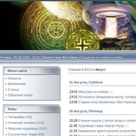
Четверг, 06.08.2026, 19:32 |
Приветствую Вас
Гость
|
Подписка на новости сайта
Главная
»
2013
»
Август
Меню сайта
Новости
31 Августа, Суббота
Библиотека
Статьи
13:01
Монстры на ножках
(0)
Обратная связь
13:01
Ихтиологи обнаружили акулу, котора
13:00
Старая коза обзавелась бюстгальте
Темы
30 Августа, Пятница
Чупакабра
[793]
15:29
Ученые нашли у китов загар и солне
Снежный человек
[1151]
11:36
Чудовище озера Хяргас-Нуур
(0)
Морские чудовища
[1087]
11:35
Украинские криптозоологи искали йет
Сухопутные твари
[930]
11:34
Безымянная жуть обитает в российс