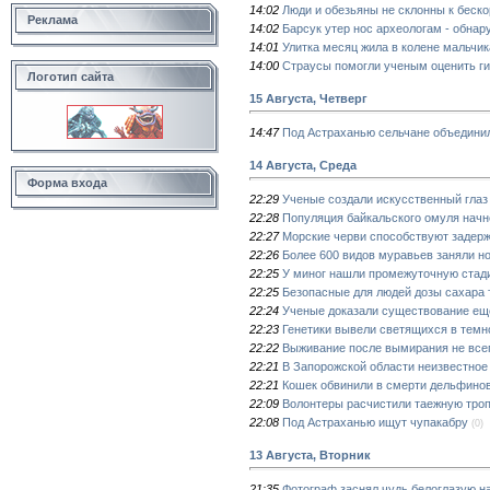
14:02
Люди и обезьяны не склонны к беск
Реклама
14:02
Барсук утер нос археологам - обна
14:01
Улитка месяц жила в колене мальчик
14:00
Страусы помогли ученым оценить ги
Логотип сайта
15 Августа, Четверг
14:47
Под Астраханью сельчане объединил
14 Августа, Среда
Форма входа
22:29
Ученые создали искусственный глаз
22:28
Популяция байкальского омуля начне
22:27
Морские черви способствуют задер
22:26
Более 600 видов муравьев заняли н
22:25
У миног нашли промежуточную стад
22:25
Безопасные для людей дозы сахара
22:24
Ученые доказали существование ещ
22:23
Генетики вывели светящихся в темн
22:22
Выживание после вымирания не всег
22:21
В Запорожской области неизвестно
22:21
Кошек обвинили в смерти дельфино
22:09
Волонтеры расчистили таежную троп
22:08
Под Астраханью ищут чупакабру
(0)
13 Августа, Вторник
21:35
Фотограф заснял чудь белоглазую н