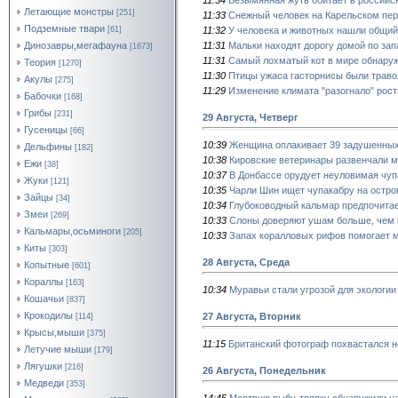
Летающие монстры
[251]
11:33
Снежный человек на Карельском пе
Подземные твари
11:32
У человека и животных нашли общий
[61]
11:31
Мальки находят дорогу домой по зап
Динозавры,мегафауна
[1673]
11:31
Самый лохматый кот в мире обнару
Теория
[1270]
11:30
Птицы ужаса гасторнисы были траво
Акулы
[275]
11:29
Изменение климата "разогнало" рост
Бабочки
[168]
Грибы
[231]
29 Августа, Четверг
Гусеницы
[66]
10:39
Женщина оплакивает 39 задушенных
Дельфины
[182]
10:38
Кировские ветеринары развенчали м
Ежи
[38]
10:37
В Донбассе орудует неуловимая чуп
Жуки
[121]
10:35
Чарли Шин ищет чупакабру на остро
Зайцы
[34]
10:34
Глубоководный кальмар предпочитае
Змеи
[269]
10:33
Слоны доверяют ушам больше, чем 
Кальмары,осьминоги
[205]
10:33
Запах коралловых рифов помогает м
Киты
[303]
28 Августа, Среда
Копытные
[601]
Кораллы
[163]
10:34
Муравьи стали угрозой для экологии
Кошачьи
[837]
Крокодилы
27 Августа, Вторник
[114]
Крысы,мыши
[375]
11:15
Британский фотограф похвастался 
Летучие мыши
[179]
Лягушки
[216]
26 Августа, Понедельник
Медведи
[353]
14:45
Мертвую рыбу-тряпку обнаружили на