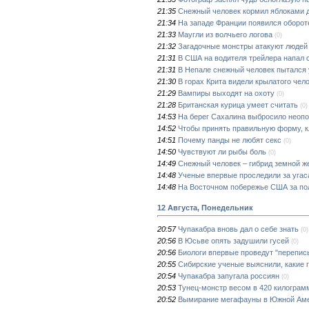
21:35
Снежный человек кормил яблоками
21:34
На западе Франции появился оборот
21:33
Маугли из волчьего логова
(0)
21:32
Загадочные монстры атакуют людей
21:31
В США на водителя трейлера напал 
21:31
В Непале снежный человек пытался 
21:30
В горах Крита видели крылатого чел
21:29
Вампиры выходят на охоту
(0)
21:28
Британская курица умеет считать
(0)
14:53
На берег Сахалина выбросило неопо
14:52
Чтобы принять правильную форму, к
14:51
Почему панды не любят секс
(0)
14:50
Чувствуют ли рыбы боль
(0)
14:49
Снежный человек – гибрид земной 
14:48
Ученые впервые проследили за угас
14:48
На Восточном побережье США за по
12 Августа, Понедельник
20:57
Чупакабра вновь дал о себе знать
(0)
20:56
В Юсьве опять задушили гусей
(0)
20:56
Биологи впервые проведут "перепис
20:55
Сибирские ученые выяснили, какие 
20:54
Чупакабра запугала россиян
(0)
20:53
Тунец-монстр весом в 420 килограм
20:52
Вымирание мегафауны в Южной Аме