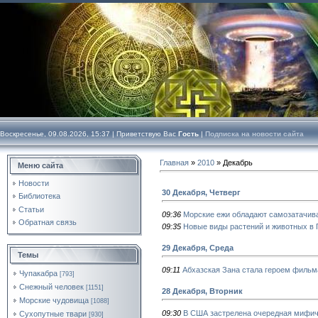
Воскресенье, 09.08.2026, 15:37 |
Приветствую Вас
Гость
|
Подписка на новости сайта
Главная
»
2010
»
Декабрь
Меню сайта
Новости
30 Декабря, Четверг
Библиотека
Статьи
09:36
Морские ежи обладают самозатачи
Обратная связь
09:35
Новые виды растений и животных в 
29 Декабря, Среда
Темы
09:11
Абхазская Зана стала героем фильма
Чупакабра
[793]
Снежный человек
[1151]
28 Декабря, Вторник
Морские чудовища
[1088]
09:30
В США застрелена очередная мифич
Сухопутные твари
[930]