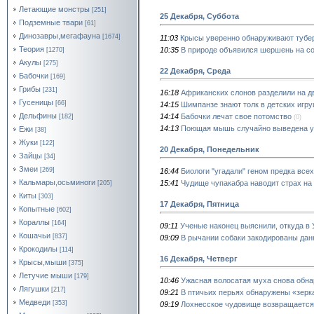
Летающие монстры
[251]
25 Декабря, Суббота
Подземные твари
[61]
Динозавры,мегафауна
[1674]
11:03
Крысы уверенно обнаруживают тубе
Теория
10:35
В природе объявился шершень на с
[1270]
Акулы
[275]
22 Декабря, Среда
Бабочки
[169]
Грибы
[231]
16:18
Африканских слонов разделили на д
Гусеницы
[66]
14:15
Шимпанзе знают толк в детских игр
Дельфины
14:14
Бабочки лечат свое потомство
[182]
(0)
14:13
Поющая мышь случайно выведена 
Ежи
[38]
Жуки
[122]
20 Декабря, Понедельник
Зайцы
[34]
Змеи
[269]
16:44
Биологи "угадали" геном предка все
Кальмары,осьминоги
15:41
Чудище чупакабра наводит страх на
[205]
Киты
[303]
17 Декабря, Пятница
Копытные
[602]
Кораллы
[164]
09:11
Ученые наконец выяснили, откуда в
Кошачьи
[837]
09:09
В рычании собаки закодированы дан
Крокодилы
[114]
16 Декабря, Четверг
Крысы,мыши
[375]
Летучие мыши
[179]
10:46
Ужасная волосатая муха снова обн
Лягушки
[217]
09:21
В птичьих перьях обнаружены «зерк
Медведи
[353]
09:19
Лохнесское чудовище возвращаетс