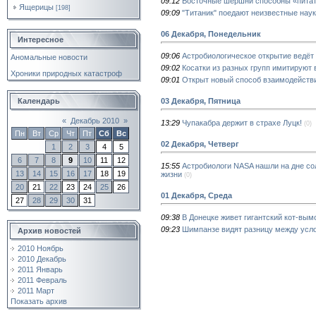
09:12
Восточные шершни способны «питат
Ящерицы
[198]
09:09
"Титаник" поедают неизвестные наук
06 Декабря, Понедельник
Интересное
09:06
Астробиологическое открытие ведё
Аномальные новости
09:02
Косатки из разных групп имитируют 
Хроники природных катастроф
09:01
Открыт новый способ взаимодейств
03 Декабря, Пятница
Календарь
«
Декабрь 2010
»
13:29
Чупакабра держит в страхе Луцк!
(0)
Пн
Вт
Ср
Чт
Пт
Сб
Вс
02 Декабря, Четверг
1
2
3
4
5
6
7
8
9
10
11
12
15:55
Астробиологи NASA нашли на дне со
13
14
15
16
17
18
19
жизни
(0)
20
21
22
23
24
25
26
01 Декабря, Среда
27
28
29
30
31
09:38
В Донецке живет гигантский кот-вым
09:23
Шимпанзе видят разницу между усл
Архив новостей
2010 Ноябрь
2010 Декабрь
2011 Январь
2011 Февраль
2011 Март
Показать архив