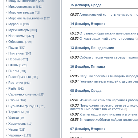
Медузы,моллюски
[235]
15 Декабря, Среда
Микроорганизмы
[641]
Морские звезды
[42]
09:37
Американский кот чуть не умер от п
Морские львы,тюлени
[157]
14 Декабря, Вторник
Муравьи
[270]
Мухи,комары
[301]
09:16
Отставной британский полицейский 
Насекомые
[427]
08:52
Открыт защитный свист у гусениц
(0)
Обезьяны
[739]
Пауки
13 Декабря, Понедельник
[350]
Пингвины
[104]
09:08
Собака спасла жизнь своему парал
Псовые
[675]
Птицы
[1223]
10 Декабря, Пятница
Пчелы
[391]
09:05
Лягушки способны выводить инород
Ракообразные
[209]
09:04
Генетики вывели мышей с двумя от
Растения
[663]
Рыбы
[932]
08 Декабря, Среда
Саранча,кузнечики
[29]
09:41
Изменение климата нарушает работ
Слоны
[162]
09:38
Предложено пересмотреть эволюцио
Сурикаты,грызуны
[325]
питательные вещества из костей
(0)
Тараканы
[60]
09:02
Улитки нашли оригинальный и очень
Улитки
[79]
08:58
В пещере хоббитов найден гигантски
Хамелеоны
[19]
07 Декабря, Вторник
Черви
[221]
Черепахи
[135]