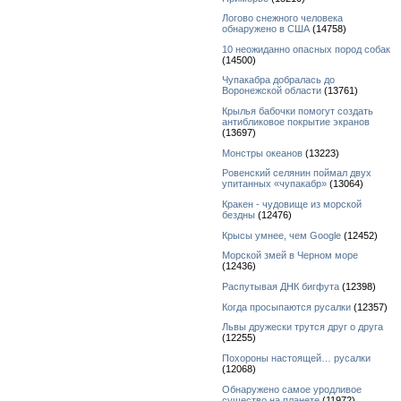
Логово снежного человека
обнаружено в США
(14758)
10 неожиданно опасных пород собак
(14500)
Чупакабра добралась до
Воронежской области
(13761)
Крылья бабочки помогут создать
антибликовое покрытие экранов
(13697)
Монстры океанов
(13223)
Ровенский селянин поймал двух
упитанных «чупакабр»
(13064)
Кракен - чудовище из морской
бездны
(12476)
Крысы умнее, чем Google
(12452)
Морской змей в Черном море
(12436)
Распутывая ДНК бигфута
(12398)
Когда просыпаются русалки
(12357)
Львы дружески трутся друг о друга
(12255)
Похороны настоящей… русалки
(12068)
Обнаружено самое уродливое
существо на планете
(11972)