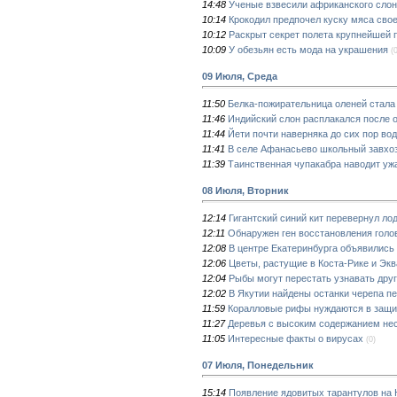
14:48
Ученые взвесили африканского слон
10:14
Крокодил предпочел куску мяса сво
10:12
Раскрыт секрет полета крупнейшей 
10:09
У обезьян есть мода на украшения
(
09 Июля, Среда
11:50
Белка-пожирательница оленей стала
11:46
Индийский слон расплакался после 
11:44
Йети почти наверняка до сих пор во
11:41
В селе Афанасьево школьный завхоз
11:39
Таинственная чупакабра наводит ужа
08 Июля, Вторник
12:14
Гигантский синий кит перевернул ло
12:11
Обнаружен ген восстановления голо
12:08
В центре Екатеринбурга объявилис
12:06
Цветы, растущие в Коста-Рике и Эк
12:04
Рыбы могут перестать узнавать друг
12:02
В Якутии найдены останки черепа п
11:59
Коралловые рифы нуждаются в защи
11:27
Деревья с высоким содержанием нес
11:05
Интересные факты о вирусах
(0)
07 Июля, Понедельник
15:14
Появление ядовитых тарантулов на