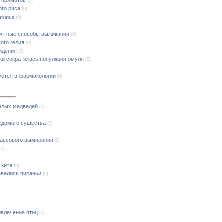
(0)
ого риса
(0)
илиск
(0)
оятные способы выживания
(0)
ого гелия
(0)
идения
(0)
ски сократилась популяция омуля
(0)
уется в фармакологии
(0)
белых медведей
(0)
едомого существа
(0)
массового вымирания
(0)
(0)
 кита
(0)
авелись пираньи
(0)
ивлечения птиц
(0)