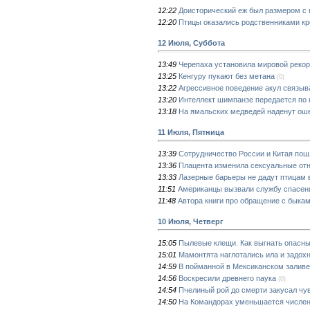
12:22
Доисторический еж был размером с 
12:20
Птицы оказались родственниками кр
12 Июля, Суббота
13:49
Черепаха установила мировой рекор
13:25
Кенгуру пукают без метана
(0)
13:22
Агрессивное поведение акул связыв
13:20
Интеллект шимпанзе передается по 
13:18
На ямальских медведей наденут ош
11 Июля, Пятница
13:39
Сотрудничество России и Китая пош
13:36
Плацента изменила сексуальные от
13:33
Лазерные барьеры не дадут птицам 
11:51
Американцы вызвали службу спасени
11:48
Автора книги про обращение с быкам
10 Июля, Четверг
15:05
Пылевые клещи. Как выгнать опасн
15:01
Мамонтята наглотались ила и задох
14:59
В пойманной в Мексиканском заливе
14:56
Воскресили древнего паука
(0)
14:54
Пчелиный рой до смерти закусал чу
14:50
На Командорах уменьшается числен