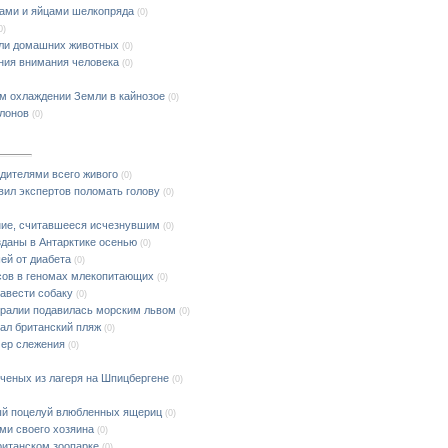
хами и яйцами шелкопряда
(0)
0)
ели домашних животных
(0)
ния внимания человека
(0)
м охлаждении Земли в кайнозое
(0)
слонов
(0)
одителями всего живого
(0)
вил экспертов поломать голову
(0)
ние, считавшееся исчезнувшим
(0)
зданы в Антарктике осенью
(0)
ей от диабета
(0)
сов в геномах млекопитающих
(0)
завести собаку
(0)
тралии подавилась морским львом
(0)
ал британский пляж
(0)
мер слежения
(0)
ченых из лагеря на Шпицбергене
(0)
ный поцелуй влюбленных ящериц
(0)
ми своего хозяина
(0)
ританском зоопарке
(0)