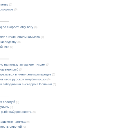
палец
(0)
окодилов
(0)
д по скоростному бегу
(0)
ают с изменением климата
(0)
наследству
(0)
ейники
(0)
ло на пользу амурским тиграм
(0)
ношения рыб
(0)
врезаться в линии электропередач
(0)
я из-за русской голубой кошки
(0)
и забодали на энсьерро в Испании
(0)
ых соседей
(0)
нулись
(0)
 рыбе найдена нефть
(0)
вашского пастуха
(0)
ность сивучей
(0)