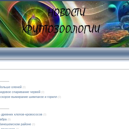
 больше оленей
(0)
идовое спаривание червей
(0)
 скорое вымирание шимпанзе и горилл
(0)
 древних клопов-кровососов
(0)
кабра
(0)
 Кинешемском районе
(0)
у приматов