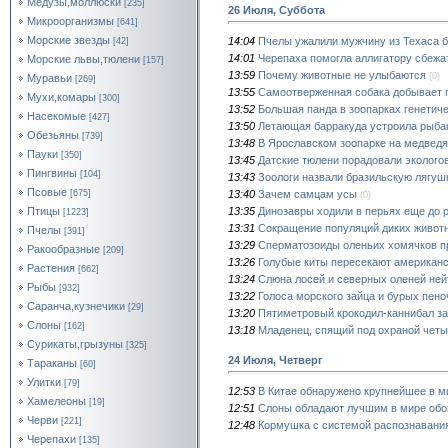
Медузы,моллюски
[235]
26 Июля, Суббота
Микроорганизмы
[641]
Морские звезды
14:04
Пчелы ужалили мужчину из Техаса 
[42]
14:01
Черепаха помогла аллигатору сбежат
Морские львы,тюлени
[157]
13:59
Почему животные не улыбаются
(0)
Муравьи
[269]
13:55
Самоотверженная собака добывает 
Мухи,комары
[300]
13:52
Большая панда в зоопарках генетич
Насекомые
[427]
13:50
Летающая барракуда устроила рыба
Обезьяны
[739]
13:48
В Ярославском зоопарке на медведя
Пауки
[350]
13:45
Датские тюлени порадовали эколого
Пингвины
[104]
13:43
Зоологи назвали бразильскую лягушк
Псовые
13:40
Зачем самцам усы
[675]
(0)
13:35
Динозавры ходили в перьях еще до 
Птицы
[1223]
13:31
Сокращение популяций диких животн
Пчелы
[391]
13:29
Сперматозоиды оленьих хомячков п
Ракообразные
[209]
13:26
Голубые киты пересекают американс
Растения
[662]
13:24
Слюна лосей и северных оленей ней
Рыбы
[932]
13:22
Голоса морского зайца и бурых пен
Саранча,кузнечики
[29]
13:20
Пятиметровый крокодил-каннибал з
Слоны
[162]
13:18
Младенец, спящий под охраной четы
Сурикаты,грызуны
[325]
24 Июля, Четверг
Тараканы
[60]
Улитки
[79]
12:53
В Китае обнаружено крупнейшее в м
Хамелеоны
[19]
12:51
Слоны обладают лучшим в мире об
Черви
[221]
12:48
Кормушка с системой распознавания
Черепахи
[135]