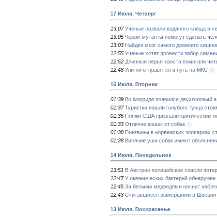
17 Июля, Четверг
13:07
Ученые назвали водяного клеща в ч
13:05
Черви-мутанты помогут сделать чел
13:03
Найден мозг самого древнего хищни
12:55
Ученые хотят провести забор семен
12:52
Длинные перья хвоста помогали че
12:48
Улитки отправятся в путь на МКС
(0)
15 Июля, Вторник
01:39
Во Флориде появился двухголовый а
01:37
Туристки нашли голубого тунца сто
01:35
Пляжи США признали критическим м
01:33
Отличие кошек от собак
(0)
01:30
Пингвины в норвежских зоопарках ст
01:28
Висячие уши собак имеют объяснен
14 Июля, Понедельник
13:51
В Австрии полицейские спасли поте
12:47
У океанических бактерий обнаружен 
12:45
За белыми медведями начнут наблю
12:43
Считавшиеся вымершими в Швеции 
13 Июля, Воскресенье