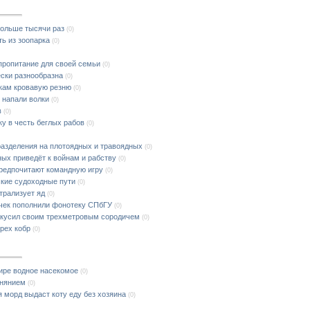
больше тысячи раз
(0)
ь из зоопарка
(0)
пропитание для своей семьи
(0)
ески разнообразна
(0)
кам кровавую резню
(0)
 напали волки
(0)
в
(0)
у в честь беглых рабов
(0)
разделения на плотоядных и травоядных
(0)
ых приведёт к войнам и рабству
(0)
редпочитают командную игру
(0)
кие судоходные пути
(0)
трализует яд
(0)
очек пополнили фонотеку СПбГУ
(0)
акусил своим трехметровым сородичем
(0)
рех кобр
(0)
ире водное насекомое
(0)
онянием
(0)
 морд выдаст коту еду без хозяина
(0)