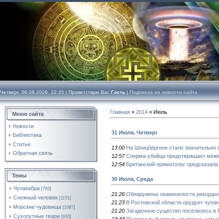
Четверг, 06.08.2026, 22:35 |
Приветствую Вас
Гость
|
Подписка на новости сайта
Главная
»
2014
»
Июль
Меню сайта
Новости
31 Июля, Четверг
Библиотека
Статьи
13:00
На Шпицбергене стало значительно
Обратная связь
12:57
Сперма-убийца предотвращает межв
12:54
Британский приматолог предсказала
Темы
30 Июля, Среда
Чупакабра
[793]
21:26
Обнаружены окаменелости рекордно
Снежный человек
[1151]
21:23
В Ростовской области орудует чупа
Морские чудовища
[1087]
21:20
Загадочное существо поселилось в
Сухопутные твари
[930]
13:44
Психика рыб ничуть не проще, чем 