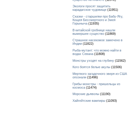
Экологи просят защитить
карадагское чудовище
(11951)
Сказки - старшилки про Бабу-Ягу,
Кощея Бессмертного и Змея
Горыныча
(11935)
В китайской гробнице нашли
вымершее существо
(11869)
Страшное насекомое замечено в
Индии
(11822)
Рыба-мутант: что можно найти в
водах Севана
(11808)
Монстры уходят на глубину
(11562)
Кого боятся белые акулы
(11506)
Мертвого загадочного зверя из США
опознали
(11496)
Грибы-монстры - пришельцы из
космоса
(11474)
Морские дьяволы
(11190)
Хайгейтские вампиры
(11093)