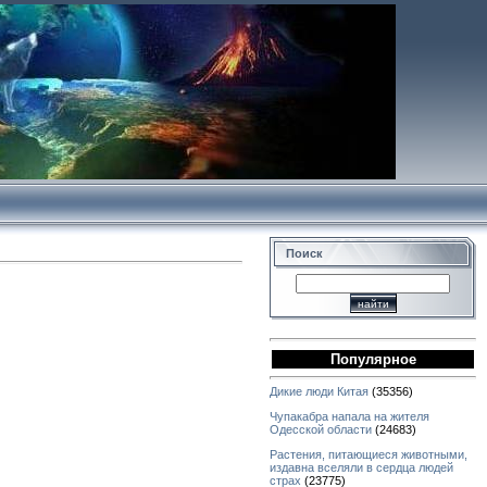
Поиск
Популярное
Дикие люди Китая
(35356)
Чупакабра напала на жителя
Одесской области
(24683)
Растения, питающиеся животными,
издавна вселяли в сердца людей
страх
(23775)