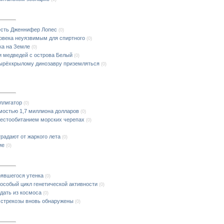
есть Дженнифер Лопес
(0)
овека неуязвимым для спиртного
(0)
ка на Земле
(0)
и медведей с острова Белый
(0)
тырёхкрылому динозавру приземляться
(0)
ллигатор
(0)
имостью 1,7 миллиона долларов
(0)
естообитанием морских черепах
(0)
радают от жаркого лета
(0)
ие
(0)
рявшегося утенка
(0)
особый цикл генетической активности
(0)
дать из космоса
(0)
стрекозы вновь обнаружены
(0)