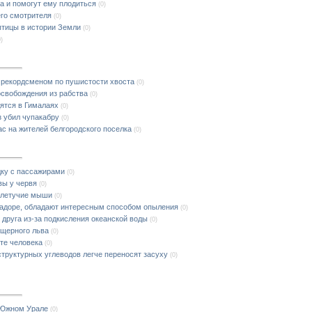
а и помогут ему плодиться
(0)
его смотрителя
(0)
птицы в истории Земли
(0)
0)
 рекордсменом по пушистости хвоста
(0)
освобождения из рабства
(0)
дятся в Гималаях
(0)
 убил чупакабру
(0)
с на жителей белгородского поселка
(0)
дку с пассажирами
(0)
вы у червя
(0)
ь летучие мыши
(0)
вадоре, обладают интересным способом опыления
(0)
 друга из-за подкисления океанской воды
(0)
ещерного льва
(0)
те человека
(0)
труктурных углеводов легче переносят засуху
(0)
 Южном Урале
(0)