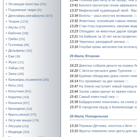
Летающие монстры
[251]
13:41
Биологи прочитали геном африканск
Подземные твари
13:37
Мифический чудовищный змей - Вас
[61]
13:34
Волоты – раса могучих великанов
Динозавры,мегафауна
(0)
[1673]
13:32
Животные, освоившие самые невер
Теория
[1270]
13:29
Стаи птиц подчинились законам жидк
Акулы
[275]
13:23
Обладают ли животные даром предв
Бабочки
[168]
13:21
На Байкале за 10 лет катастрофиче
Грибы
[231]
13:19
Черепахи: рекордный заплыв
(0)
Гусеницы
[66]
13:16
Голубая кровь мечехвостов использ
Дельфины
[182]
29 Июля, Вторник
Ежи
[38]
Жуки
[121]
16:23
Девочка собрала деньги на охрану 
Зайцы
[34]
16:20
С йети встречался даже Тургенев
(0)
Змеи
[269]
16:16
Курянин обнаружил дома скелет нев
Кальмары,осьминоги
[205]
16:14
Кто проживает на дне океана
(0)
Киты
[303]
15:47
На Земле наступает новый период 
Копытные
15:44
Зачем самки кричат во время секса
[601]
15:41
Самый известный тигр
Кораллы
(0)
[163]
15:39
Байдарочники покатались на спине у
Кошачьи
[837]
15:37
В городском пруду в Калининграде з
Крокодилы
[114]
Крысы,мыши
[375]
28 Июля, Понедельник
Летучие мыши
[179]
13:16
Перевал Дятлова: гипотеза о йети
Лягушки
(0)
[216]
13:15
Фрукты поменяли свои цвета для пр
Медведи
[353]