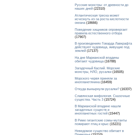
Русские монстры: от древности до
наших дней
(22310)
Атлантическая треска может
исчезнуть из-за роста кислотности
океана
(18666)
Поведение хищников опровергает
правила естественного отбора
(17907)
В произведениях Говарда Лавкрафта
действуют чудовища, живущие под
землей
(17137)
На дне Марианской впадины
обитают чудовища
(16788)
Загадочный Каспий. Морские
монстры, НЛО, русалки
(16505)
Морского червя приняли за
инопланетянина
(16459)
Откуда вынырнули русалки?
(16337)
Славянская мифология. Сказочные
существа. Часть 3
(15724)
В Марианской впадине нашли
загадочных существ и
инопланетных гостей
(15447)
В Риме гигантские сомы-мутанты
пожирают птиц и крыс
(15221)
Неведомое существо обитает в
Приморье
(15210)