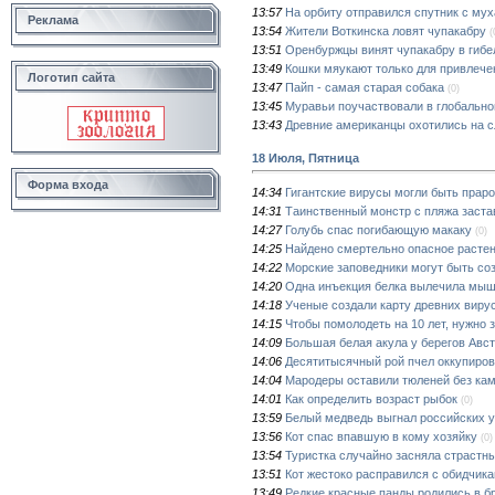
13:57
На орбиту отправился спутник с му
Реклама
13:54
Жители Воткинска ловят чупакабру
(
13:51
Оренбуржцы винят чупакабру в гиб
13:49
Кошки мяукают только для привлече
Логотип сайта
13:47
Пайп - самая старая собака
(0)
13:45
Муравьи поучаствовали в глобально
13:43
Древние американцы охотились на 
18 Июля, Пятница
Форма входа
14:34
Гигантские вирусы могли быть прар
14:31
Таинственный монстр с пляжа заста
14:27
Голубь спас погибающую макаку
(0)
14:25
Найдено смертельно опасное расте
14:22
Морские заповедники могут быть со
14:20
Одна инъекция белка вылечила мыш
14:18
Ученые создали карту древних виру
14:15
Чтобы помолодеть на 10 лет, нужно 
14:09
Большая белая акула у берегов Авс
14:06
Десятитысячный рой пчел оккупиров
14:04
Мародеры оставили тюленей без ка
14:01
Как определить возраст рыбок
(0)
13:59
Белый медведь выгнал российских у
13:56
Кот спас впавшую в кому хозяйку
(0)
13:54
Туристка случайно засняла страст
13:51
Кот жестоко расправился с обидчика
13:49
Редкие красные панды родились в б