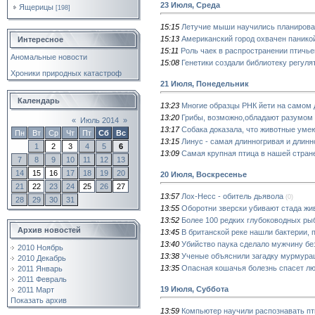
23 Июля, Среда
Ящерицы
[198]
15:15
Летучие мыши научились планирова
15:13
Американский город охвачен панико
Интересное
15:11
Роль чаек в распространении птичье
Аномальные новости
15:08
Генетики создали библиотеку регуля
Хроники природных катастроф
21 Июля, Понедельник
Календарь
13:23
Многие образцы РНК йети на самом
13:20
Грибы, возможно,обладают разумом
«
Июль 2014
»
13:17
Собака доказала, что животные уме
Пн
Вт
Ср
Чт
Пт
Сб
Вс
13:15
Линус - самая длинногривая и длин
1
2
3
4
5
6
13:09
Самая крупная птица в нашей стран
7
8
9
10
11
12
13
14
15
16
17
18
19
20
20 Июля, Воскресенье
21
22
23
24
25
26
27
13:57
Лох-Несс - обитель дьявола
(0)
28
29
30
31
13:55
Оборотни зверски убивают стада жи
13:52
Более 100 редких глубоководных ры
Архив новостей
13:45
В британской реке нашли бактерии, 
13:40
Убийство паука сделало мужчину б
2010 Ноябрь
13:38
Ученые объяснили загадку мурмура
2010 Декабрь
13:35
Опасная кошачья болезнь спасет лю
2011 Январь
2011 Февраль
19 Июля, Суббота
2011 Март
Показать архив
13:59
Компьютер научили распознавать пт