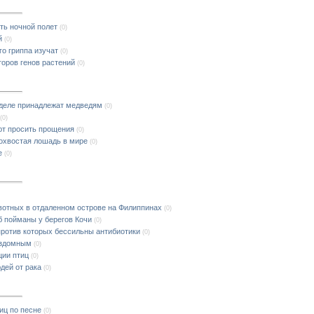
ть ночной полет
(0)
й
(0)
го гриппа изучат
(0)
торов генов растений
(0)
 деле принадлежат медведям
(0)
(0)
ют просить прощения
(0)
нохвостая лошадь в мире
(0)
е
(0)
вотных в отдаленном острове на Филиппинах
(0)
б пойманы у берегов Кочи
(0)
против которых бессильны антибиотики
(0)
ездомным
(0)
ции птиц
(0)
дей от рака
(0)
иц по песне
(0)