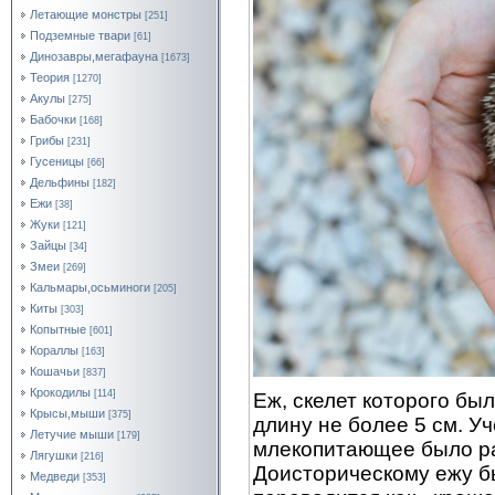
Летающие монстры
[251]
Подземные твари
[61]
Динозавры,мегафауна
[1673]
Теория
[1270]
Акулы
[275]
Бабочки
[168]
Грибы
[231]
Гусеницы
[66]
Дельфины
[182]
Ежи
[38]
Жуки
[121]
Зайцы
[34]
Змеи
[269]
Кальмары,осьминоги
[205]
Киты
[303]
Копытные
[601]
Кораллы
[163]
Кошачьи
[837]
Крокодилы
[114]
Еж, скелет которого был
Крысы,мыши
[375]
длину не более 5 см. У
Летучие мыши
[179]
млекопитающее было ра
Лягушки
[216]
Доисторическому ежу бы
Медведи
[353]