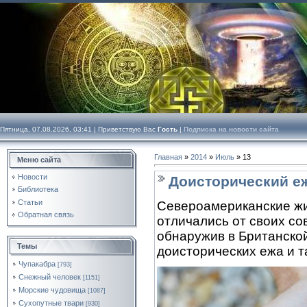
Пятница, 07.08.2026, 03:41 |
Приветствую Вас
Гость
|
Подписка на новости сайта
Главная
»
2014
»
Июль
»
13
Меню сайта
Новости
Доисторический е
Библиотека
Статьи
Североамериканские жи
Обратная связь
отличались от своих с
обнаружив в Британско
Темы
доисторических ежа и т
Чупакабра
[793]
Снежный человек
[1151]
Морские чудовища
[1087]
Сухопутные твари
[930]