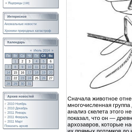
Ящерицы
[198]
Интересное
Аномальные новости
Хроники природных катастроф
Календарь
«
Июль 2014
»
Пн
Вт
Ср
Чт
Пт
Сб
Вс
1
2
3
4
5
6
7
8
9
10
11
12
13
14
15
16
17
18
19
20
21
22
23
24
25
26
27
28
29
30
31
Архив новостей
Сначала животное отне
многочисленная группа
2010 Ноябрь
2010 Декабрь
анализ скелета этого н
2011 Январь
показал, что он — древ
2011 Февраль
2011 Март
архозавров, которые на
Показать архив
их прямых потомков до