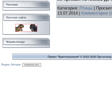
Реклама
Категория:
Птицы
| Просмот
13.07.2014
|
Комментарии (
Логотип сайта
Форма входа
Проект "Криптозоология" © 2010-2026 При исполь