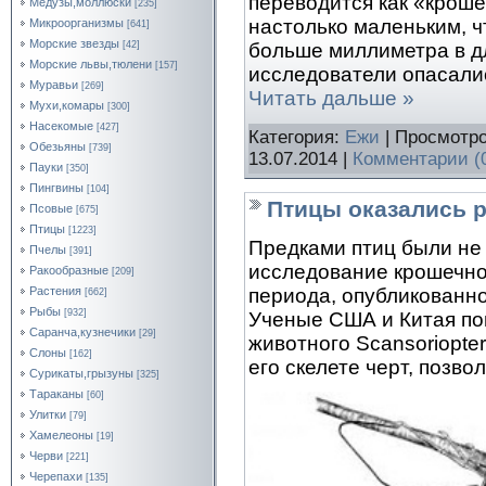
переводится как «крош
Медузы,моллюски
[235]
настолько маленьким, ч
Микроорганизмы
[641]
Морские звезды
больше миллиметра в дл
[42]
Морские львы,тюлени
[157]
исследователи опасалис
Муравьи
[269]
Читать дальше »
Мухи,комары
[300]
Насекомые
[427]
Категория:
Ежи
| Просмотро
Обезьяны
[739]
13.07.2014
|
Комментарии (
Пауки
[350]
Пингвины
[104]
Птицы оказались 
Псовые
[675]
Птицы
[1223]
Предками птиц были не
Пчелы
[391]
исследование крошечно
Ракообразные
[209]
Растения
периода, опубликованное
[662]
Рыбы
[932]
Ученые США и Китая по
Саранча,кузнечики
[29]
животного Scansoriopte
Слоны
[162]
его скелете черт, позв
Сурикаты,грызуны
[325]
Тараканы
[60]
Улитки
[79]
Хамелеоны
[19]
Черви
[221]
Черепахи
[135]