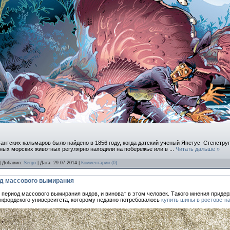
антских кальмаров было найдено в 1856 году, когда датский ученый Япетус Стенстр
омных морских животных регулярно находили на побережье или в
...
Читать дальше »
| Добавил:
Sergo
| Дата:
29.07.2014
|
Комментарии (0)
од массового вымирания
й период массового вымирания видов, и виноват в этом человек. Такого мнения прид
нфордского университета, которому недавно потребовалось
купить шины в ростове-н