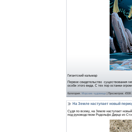
Гигантский кальмар
Первое свидетельство существования гиг
особи этого вида. С тех пор останки огр
Категория:
Морские чудовища
| Просмотров: 4508 
На Земле наступает новый пери
Судя по всему, на Земле наступает новы
под руководством Родольфо Дирцо из Стэ