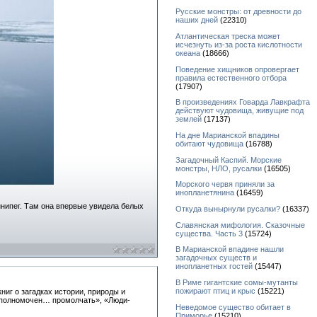
Русские монстры: от древности до
наших дней
(22310)
Атлантическая треска может
исчезнуть из-за роста кислотности
океана
(18666)
Поведение хищников опровергает
правила естественного отбора
(17907)
В произведениях Говарда Лавкрафта
действуют чудовища, живущие под
землей
(17137)
На дне Марианской впадины
обитают чудовища
(16788)
Загадочный Каспий. Морские
монстры, НЛО, русалки
(16505)
Морского червя приняли за
инопланетянина
(16459)
иннипег. Там она впервые увидела белых
Откуда вынырнули русалки?
(16337)
Славянская мифология. Сказочные
существа. Часть 3
(15724)
В Марианской впадине нашли
загадочных существ и
инопланетных гостей
(15447)
В Риме гигантские сомы-мутанты
пожирают птиц и крыс
(15221)
ниг о загадках истории, природы и
уполномочен… промолчать», «Люди-
Неведомое существо обитает в
Приморье
(15210)