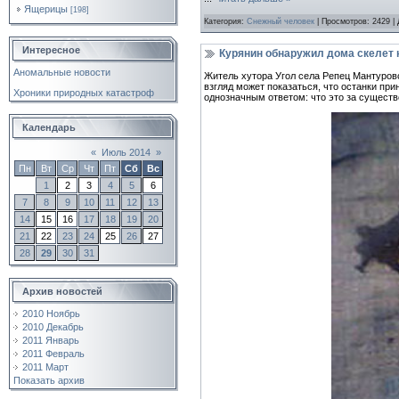
Ящерицы
[198]
Категория:
Снежный человек
| Просмотров: 2429 |
Интересное
Курянин обнаружил дома скелет
Аномальные новости
Житель хутора Угол села Репец Мантуровс
взгляд может показаться, что останки пр
Хроники природных катастроф
однозначным ответом: что это за существ
Календарь
«
Июль 2014
»
Пн
Вт
Ср
Чт
Пт
Сб
Вс
1
2
3
4
5
6
7
8
9
10
11
12
13
14
15
16
17
18
19
20
21
22
23
24
25
26
27
28
29
30
31
Архив новостей
2010 Ноябрь
2010 Декабрь
2011 Январь
2011 Февраль
2011 Март
Показать архив