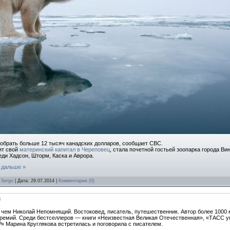
обрать больше 12 тысяч канадских долларов, сообщает CBC.
ит свой
материнский капитал в Череповец
, стала почетной гостьей зоопарка города В
ди Хадсон, Шторм, Каска и Аврора.
 дальше »
:
Sergo
| Дата:
29.07.2014
|
Комментарии (0)
в
 чем Николай Непомнящий. Востоковед, писатель, путешественник. Автор более 1000 к
премий. Среди бестселлеров — книги «Неизвестная Великая Отечественная», «ТАСС 
» Марина Круглякова встретилась и поговорила с писателем.