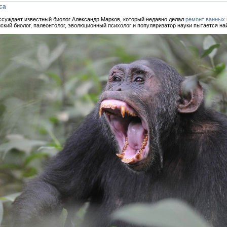
са
ассуждает известный биолог Александр Марков, который недавно делал
ремонт ванных 
ский биолог, палеонтолог, эволюционный психолог и популяризатор науки пытается най