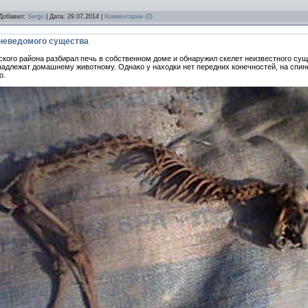
 Добавил:
Sergo
| Дата:
29.07.2014
|
Комментарии (0)
 неведомого существа
кого района разбирал печь в собственном доме и обнаружил скелет неизвестного суще
инадлежат домашнему животному. Однако у находки нет передних конечностей, на спин
о.