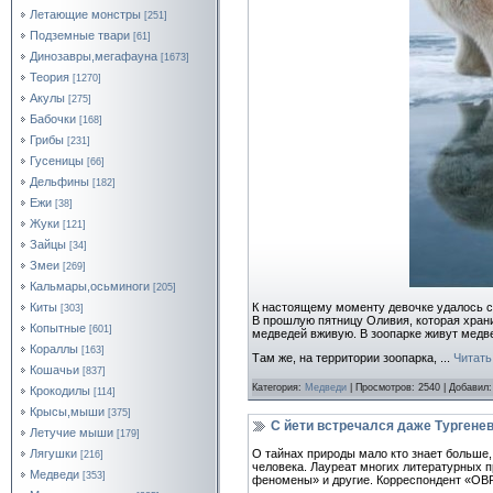
Летающие монстры
[251]
Подземные твари
[61]
Динозавры,мегафауна
[1673]
Теория
[1270]
Акулы
[275]
Бабочки
[168]
Грибы
[231]
Гусеницы
[66]
Дельфины
[182]
Ежи
[38]
Жуки
[121]
Зайцы
[34]
Змеи
[269]
Кальмары,осьминоги
[205]
К настоящему моменту девочке удалось с
Киты
[303]
В прошлую пятницу Оливия, которая хран
Копытные
[601]
медведей вживую. В зоопарке живут медве
Кораллы
[163]
Там же, на территории зоопарка,
...
Читать
Кошачьи
[837]
Категория:
Медведи
| Просмотров: 2540 | Добавил
Крокодилы
[114]
Крысы,мыши
[375]
С йети встречался даже Тургене
Летучие мыши
[179]
Лягушки
О тайнах природы мало кто знает больше,
[216]
человека. Лауреат многих литературных 
Медведи
[353]
феномены» и другие. Корреспондент «ОВР