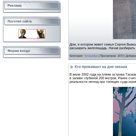
Реклама
Логотип сайта
Дом, в котором живет семья Сергея Вымо
расширить жилплощадь. Начав разбирать р
Форма входа
Категория:
Чупакабра
| Просмотров: 2473 | Добави
Кто проживает на дне океана
В июле 2002 года на пляже острова Тасман
в заливе глубиной 200 метров. Ранее сч
реальности легенд про топящих суда огр