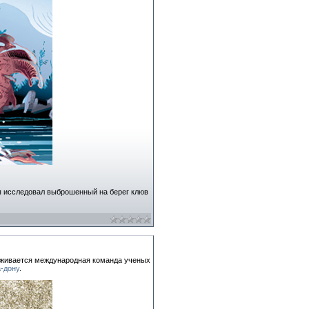
уп исследовал выброшенный на берег клюв
ерживается международная команда ученых
а-дону
.