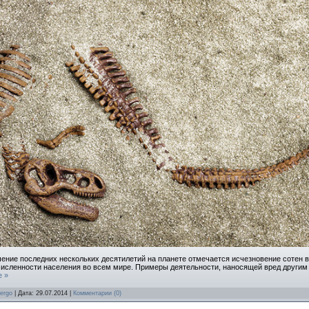
чение последних нескольких десятилетий на планете отмечается исчезновение сотен в
 численности населения во всем мире. Примеры деятельности, наносящей вред други
е »
ergo
| Дата:
29.07.2014
|
Комментарии (0)