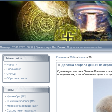
Пятница, 07.08.2026, 00:57 |
Приветствую Вас
Гость
|
Подписка на новости сайта
Главная
»
2014
»
Июль
»
29
Меню сайта
Новости
Девочка собрала деньги на охра
Библиотека
Одиннадцатилетняя Оливия Клемент из кан
Статьи
продавать их, а заработанные деньги от
Обратная связь
Темы
Чупакабра
[793]
Снежный человек
[1151]
Морские чудовища
[1087]
Сухопутные твари
[930]