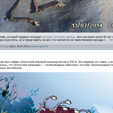
лова, который недавно посещал
интернет-магазин одежды
, был построен около 50 лет
усскую печь, он и представить не мог, что наткнется на таинственную находку.<
...
Чи
л:
Sergo
| Дата:
29.07.2014
|
Комментарии (0)
ия был найден гигантский мертвый кальмар весом в 250 кг. Исследовав его ткани, уче
италось, что гигантские кальмары — глубоководные животные, поэтому произошедшее 
омных моллюсков.