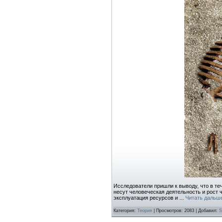
Исследователи пришли к выводу, что в те
несут человеческая деятельность и рост
эксплуатация ресурсов и
...
Читать дальш
Категория:
Теория
| Просмотров: 2083 | Добавил:
S