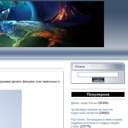
Поиск
 руками делать фигурки этих животных и
Популярное
Дикие люди Китая
(35356)
Чупакабра напала на жителя
Одесской области
(24683)
Растения, питающиеся животными,
издавна вселяли в сердца людей
страх
(23775)