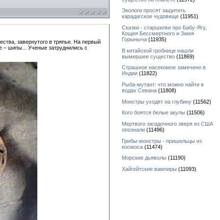
Экологи просят защитить
карадагское чудовище
(11951)
Сказки - старшилки про Бабу-Ягу,
Кощея Бессмертного и Змея
Горыныча
(11935)
ства, завернутого в тряпье. На первый
е – шипы... Ученые затруднились с
В китайской гробнице нашли
вымершее существо
(11869)
Страшное насекомое замечено в
Индии
(11822)
Рыба-мутант: что можно найти в
водах Севана
(11808)
Монстры уходят на глубину
(11562)
Кого боятся белые акулы
(11506)
Мертвого загадочного зверя из США
опознали
(11496)
Грибы-монстры - пришельцы из
космоса
(11474)
Морские дьяволы
(11190)
Хайгейтские вампиры
(11093)