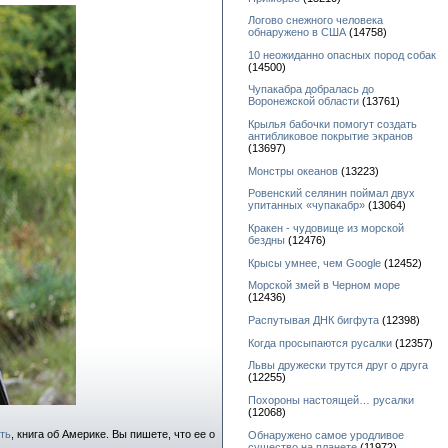
Логово снежного человека
обнаружено в США
(14758)
10 неожиданно опасных пород собак
(14500)
Чупакабра добралась до
Воронежской области
(13761)
Крылья бабочки помогут создать
антибликовое покрытие экранов
(13697)
Монстры океанов
(13223)
Ровенский селянин поймал двух
упитанных «чупакабр»
(13064)
Кракен - чудовище из морской
бездны
(12476)
Крысы умнее, чем Google
(12452)
Морской змей в Черном море
(12436)
Распутывая ДНК бигфута
(12398)
Когда просыпаются русалки
(12357)
Львы дружески трутся друг о друга
(12255)
Похороны настоящей… русалки
(12068)
ть
, книга об Америке. Вы пишете, что ее о
Обнаружено самое уродливое
существо на планете
(11972)