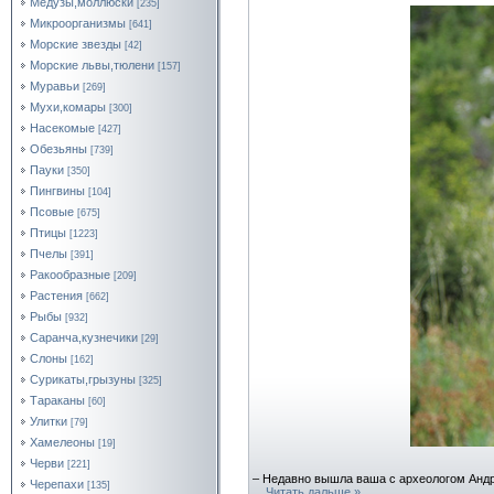
Медузы,моллюски
[235]
Микроорганизмы
[641]
Морские звезды
[42]
Морские львы,тюлени
[157]
Муравьи
[269]
Мухи,комары
[300]
Насекомые
[427]
Обезьяны
[739]
Пауки
[350]
Пингвины
[104]
Псовые
[675]
Птицы
[1223]
Пчелы
[391]
Ракообразные
[209]
Растения
[662]
Рыбы
[932]
Саранча,кузнечики
[29]
Слоны
[162]
Сурикаты,грызуны
[325]
Тараканы
[60]
Улитки
[79]
Хамелеоны
[19]
Черви
[221]
– Недавно вышла ваша с археологом Анд
Черепахи
[135]
...
Читать дальше »