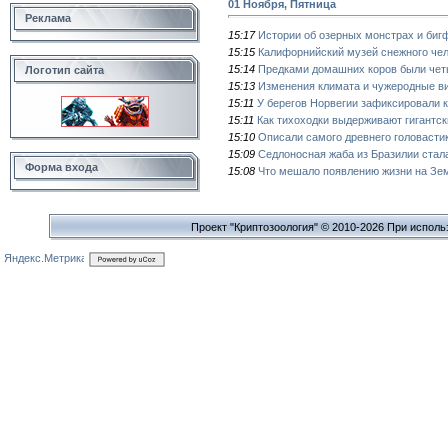
01 Ноября, Пятница
Реклама
15:17
Истории об озерных монстрах и биг
15:15
Калифорнийский музей снежного че
15:14
Предками домашних коров были чет
Логотип сайта
15:13
Изменения климата и чужеродные в
15:11
У берегов Норвегии зафиксировали 
15:11
Как тихоходки выдерживают гигантс
15:10
Описали самого древнего головасти
15:09
Седлоносная жаба из Бразилии стал
Форма входа
15:08
Что мешало появлению жизни на Зем
Проект "Криптозоология" © 2010-2026 При исполь