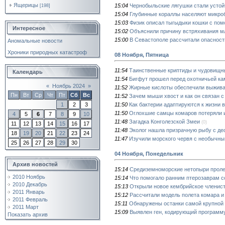
Ящерицы
15:04
Чернобыльские лягушки стали усто
[198]
15:04
Глубинные кораллы населяют микро
15:03
Физик описал тыгыдыки кошки с по
Интересное
15:02
Объяснили причину встряхивания м
15:00
В Севастополе рассчитали опасност
Аномальные новости
Хроники природных катастроф
08 Ноября, Пятница
11:54
Таинственные криптиды и чудовищн
Календарь
11:54
Бигфут прошел перед охотничьей ка
«
Ноябрь 2024
»
11:52
Жирные кислоты обеспечили выживан
Пн
Вт
Ср
Чт
Пт
Сб
Вс
11:52
Зачем мыши хвост и как он связан 
11:50
Как бактерии адаптируются к жизни 
1
2
3
11:50
Оглохшие самцы комаров потеряли и
4
5
6
7
8
9
10
11:48
Загадка Конголезской Змеи
(0)
11
12
13
14
15
16
17
11:48
Эколог нашла призрачную рыбу с де
18
19
20
21
22
23
24
11:47
Изучили морского червя с необычн
25
26
27
28
29
30
04 Ноября, Понедельник
Архив новостей
15:14
Средиземноморские нетопыри пролет
2010 Ноябрь
15:14
Что помогало ранним птерозаврам с
2010 Декабрь
15:13
Открыли новое кембрийское членисто
2011 Январь
15:12
Рассчитали модель полета комара 
2011 Февраль
15:11
Обнаружены останки самой крупной 
2011 Март
15:09
Выявлен ген, кодирующий программу
Показать архив