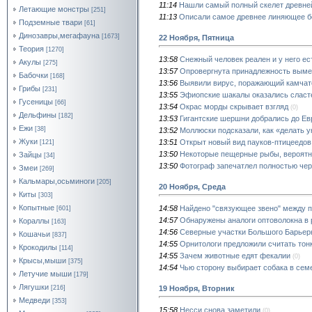
11:14
Нашли самый полный скелет древн
Летающие монстры
[251]
11:13
Описали самое древнее линяющее б
Подземные твари
[61]
Динозавры,мегафауна
[1673]
22 Ноября, Пятница
Теория
[1270]
13:58
Снежный человек реален и у него ес
Акулы
[275]
13:57
Опровергнута принадлежность вымер
Бабочки
[168]
13:56
Выявили вирус, поражающий камчат
Грибы
[231]
13:55
Эфиопские шакалы оказались слас
Гусеницы
[66]
13:54
Окрас морды скрывает взгляд
(0)
Дельфины
[182]
13:53
Гигантские шершни добрались до Е
Ежи
[38]
13:52
Моллюски подсказали, как «делать у
Жуки
13:51
Открыт новый вид пауков-птицеедов
[121]
13:50
Некоторые пещерные рыбы, вероятно
Зайцы
[34]
13:50
Фотограф запечатлел полностью чер
Змеи
[269]
Кальмары,осьминоги
[205]
20 Ноября, Среда
Киты
[303]
Копытные
14:58
Найдено "связующее звено" между п
[601]
14:57
Обнаружены аналоги оптоволокна в
Кораллы
[163]
14:56
Северные участки Большого Барьерн
Кошачьи
[837]
14:55
Орнитологи предложили считать то
Крокодилы
[114]
14:55
Зачем животные едят фекалии
(0)
Крысы,мыши
[375]
14:54
Чью сторону выбирает собака в сем
Летучие мыши
[179]
Лягушки
19 Ноября, Вторник
[216]
Медведи
[353]
15:58
Несси снова заметили
(0)