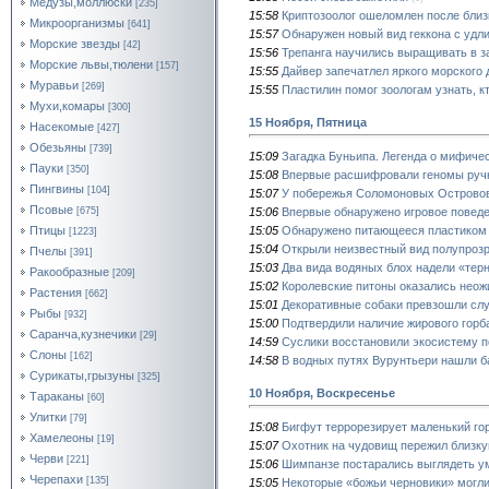
Медузы,моллюски
[235]
15:58
Криптозоолог ошеломлен после близ
Микроорганизмы
[641]
15:57
Обнаружен новый вид геккона с уд
Морские звезды
[42]
15:56
Трепанга научились выращивать в з
Морские львы,тюлени
[157]
15:55
Дайвер запечатлел яркого морского 
Муравьи
[269]
15:55
Пластилин помог зоологам узнать, к
Мухи,комары
[300]
15 Ноября, Пятница
Насекомые
[427]
Обезьяны
[739]
15:09
Загадка Буньипа. Легенда о мифиче
Пауки
[350]
15:08
Впервые расшифровали геномы ручн
Пингвины
[104]
15:07
У побережья Соломоновых Островов
Псовые
15:06
Впервые обнаружено игровое поведе
[675]
15:05
Обнаружено питающееся пластиком
Птицы
[1223]
15:04
Открыли неизвестный вид полупроз
Пчелы
[391]
15:03
Два вида водяных блох надели «тер
Ракообразные
[209]
15:02
Королевские питоны оказались нео
Растения
[662]
15:01
Декоративные собаки превзошли сл
Рыбы
[932]
15:00
Подтвердили наличие жирового горб
Саранча,кузнечики
[29]
14:59
Суслики восстановили экосистему п
Слоны
[162]
14:58
В водных путях Вурунтьери нашли б
Сурикаты,грызуны
[325]
10 Ноября, Воскресенье
Тараканы
[60]
Улитки
[79]
15:08
Бигфут террорезирует маленький го
Хамелеоны
[19]
15:07
Охотник на чудовищ пережил близку
Черви
[221]
15:06
Шимпанзе постарались выглядеть ум
Черепахи
[135]
15:05
Некоторые «божьи черновики» могли