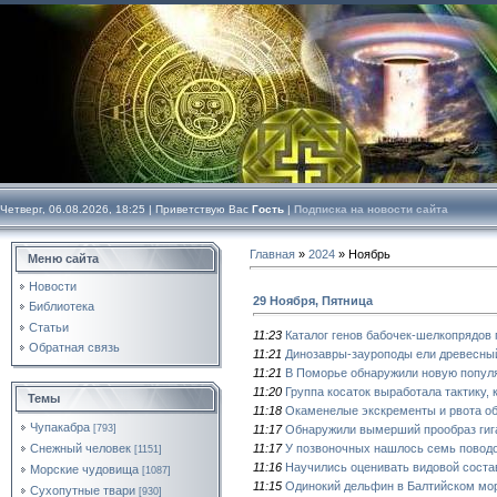
Четверг, 06.08.2026, 18:25 |
Приветствую Вас
Гость
|
Подписка на новости сайта
Главная
»
2024
»
Ноябрь
Меню сайта
Новости
29 Ноября, Пятница
Библиотека
Статьи
11:23
Каталог генов бабочек-шелкопрядов 
Обратная связь
11:21
Динозавры-зауроподы ели древесный
11:21
В Поморье обнаружили новую попул
11:20
Группа косаток выработала тактику, 
Темы
11:18
Окаменелые экскременты и рвота об
Чупакабра
11:17
Обнаружили вымерший прообраз гига
[793]
11:17
У позвоночных нашлось семь повод
Снежный человек
[1151]
11:16
Научились оценивать видовой состав
Морские чудовища
[1087]
11:15
Одинокий дельфин в Балтийском мор
Сухопутные твари
[930]