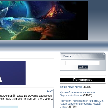
Поиск
Популярное
Дикие люди Китая
(35356)
11:10
Чупакабра напала на жителя
Одесской области
(24683)
получивший название Duvalius abyssimus.
ки, тело лишено пигментов, а его длина
Растения, питающиеся животными,
издавна вселяли в сердца людей
страх
(23775)