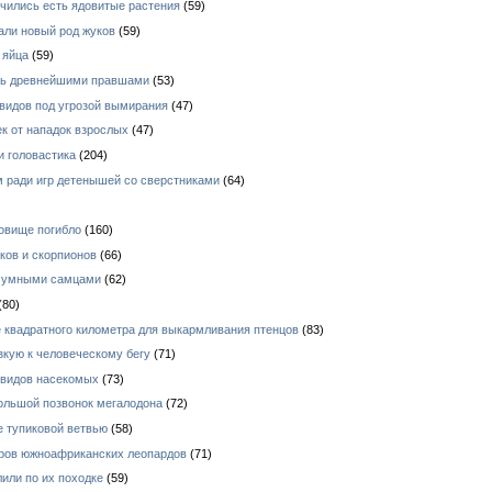
чились есть ядовитые растения
(59)
али новый род жуков
(59)
 яйца
(59)
ись древнейшими правшами
(53)
видов под угрозой вымирания
(47)
к от нападок взрослых
(47)
и головастика
(204)
 ради игр детенышей со сверстниками
(64)
овище погибло
(160)
ков и скорпионов
(66)
е умными самцами
(62)
(80)
 квадратного километра для выкармливания птенцов
(83)
зкую к человеческому бегу
(71)
 видов насекомых
(73)
ольшой позвонок мегалодона
(72)
е тупиковой ветвью
(58)
ров южноафриканских леопардов
(71)
или по их походке
(59)