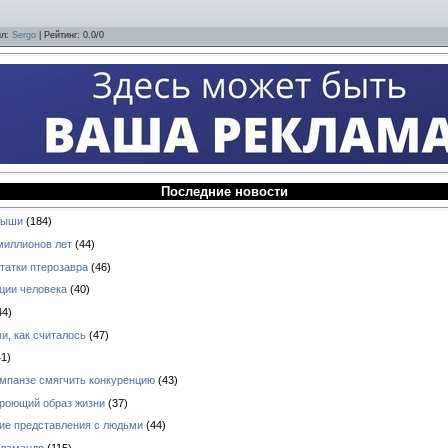
ил
:
Sergo
|
Рейтинг
:
0.0
/
0
Последние новости
ныши
(184)
миллионов лет
(44)
татки птерозавра
(46)
ции человека
(40)
44)
и, как считалось
(47)
1)
импанзе смягчить конкуренцию
(43)
 роющий образ жизни
(37)
кие представления с людьми
(44)
аламандр
(115)