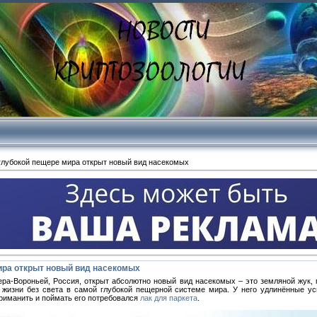
глубокой пещере мира открыт новый вид насекомых
ира открыт новый вид насекомых
ера-Вороньей, Россия, открыт абсолютно новый вид насекомых – это земляной жук, 
 жизни без света в самой глубокой пещерной системе мира. У него удлинённые уси
приманить и поймать его потребовался
лак для паркета
.