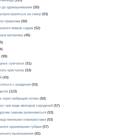
е до одомашнивания
(50)
аспространяться на север
(53)
 по правилам
(50)
азался живым садом
(52)
зную меланому
(45)
5)
4)
а
(99)
ищных сумчатых
(51)
тать кристаллы
(53)
й
(43)
отиться с рождения
(53)
дыгее
(123)
ом через вибрацию почвы
(50)
у» при виде аватаров сородичей
(57)
 другим самкам размножиться
(53)
средственными планеристами
(53)
ичился оранжевыми губами
(57)
шачьего вылизывания
(82)