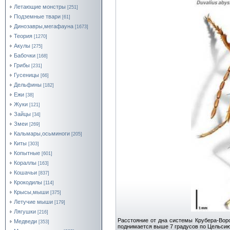
Летающие монстры
[251]
Подземные твари
[61]
Динозавры,мегафауна
[1673]
Теория
[1270]
Акулы
[275]
Бабочки
[168]
Грибы
[231]
Гусеницы
[66]
Дельфины
[182]
Ежи
[38]
Жуки
[121]
Зайцы
[34]
Змеи
[269]
Кальмары,осьминоги
[205]
Киты
[303]
Копытные
[601]
Кораллы
[163]
Кошачьи
[837]
Крокодилы
[114]
Крысы,мыши
[375]
Летучие мыши
[179]
Лягушки
[216]
Расстояние от дна системы Крубера-Вор
Медведи
[353]
поднимается выше 7 градусов по Цельсию 