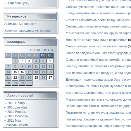
Ящерицы
[198]
Собаки «унюхали» человеческий страх ещ
Клещи получили шанс выживать зимой и р
Интересное
Стрекозы научились вести воздушные бои
Аномальные новости
Считавшийся мертвым коралловый риф ок
Хроники природных катастроф
У американских сомиков обнаружили зара
Японского кабана уличили в некрофилии
(5
Календарь
Самка лемура завыла совсем как самец
(5
«
Июль 2014
»
Новое наблюдение Лох-Несского чудовищ
Пн
Вт
Ср
Чт
Пт
Сб
Вс
Описали древнейший вид из семейства х
1
2
3
4
5
6
Почему шимпанзе обожают собирать и пря
7
8
9
10
11
12
13
14
15
16
17
18
19
20
Как тюлени слышат и в воздухе, и под водо
21
22
23
24
25
26
27
Детеныши тираннозавра умели бегать и ох
28
29
30
31
Обнаружили 29 новых видов муравьев в А
Как слонам удается общаться друг с друг
Архив новостей
Макаки впервые попали в «зловещую долин
2010 Ноябрь
Запах королевы голых землекопов не дал
2010 Декабрь
2011 Январь
Гигантские летучие кускусы оказались по
2011 Февраль
Новый вид обезьян из джунглей Конго отл
2011 Март
Показать архив
Зоопсихологи раскрыли новую сторону ко