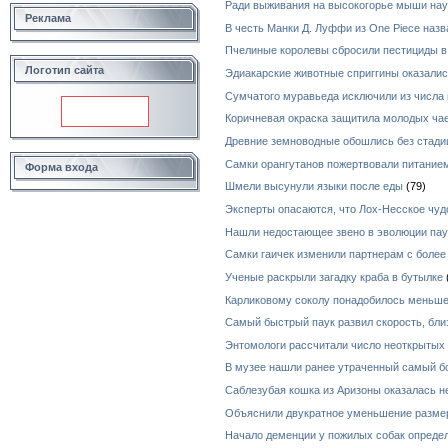
Ради выживания на высокогорье мыши нау
Реклама
В честь Манки Д. Луффи из One Piece назв
Пчелиные королевы сбросили пестициды в
Логотип сайта
Эдиакарские животные сприггины оказал
Сумчатого муравьеда исключили из числа 
Коричневая окраска защитила молодых чае
Древние земноводные обошлись без стади
Самки орангутанов пожертвовали питанием
Форма входа
Шмели высунули языки после еды
(79)
Эксперты опасаются, что Лох-Несское чуд
Нашли недостающее звено в эволюции пау
Самки гаичек изменили партнерам с боле
Ученые раскрыли загадку краба в бутылке
Карликовому соколу понадобилось меньше
Самый быстрый паук развил скорость, бли
Энтомологи рассчитали число неоткрытых
В музее нашли ранее утраченный самый б
Саблезубая кошка из Аризоны оказалась н
Объяснили двукратное уменьшение разме
Начало деменции у пожилых собак определ