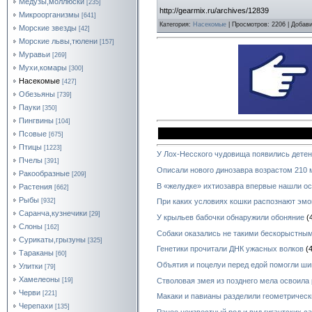
Медузы,моллюски
[235]
http://gearmix.ru/archives/12839
Микроорганизмы
[641]
Категория
:
Насекомые
|
Просмотров
: 2206 |
Добав
Морские звезды
[42]
Морские львы,тюлени
[157]
Муравьи
[269]
Мухи,комары
[300]
Насекомые
[427]
Обезьяны
[739]
Пауки
[350]
Пингвины
[104]
Псовые
[675]
Птицы
[1223]
У Лох-Несского чудовища появились дете
Пчелы
[391]
Описали нового динозавра возрастом 210 
Ракообразные
[209]
В «желудке» ихтиозавра впервые нашли ос
Растения
[662]
Рыбы
[932]
При каких условиях кошки распознают эмо
Саранча,кузнечики
[29]
У крыльев бабочки обнаружили обоняние
(
Слоны
[162]
Собаки оказались не такими бескорыстным
Сурикаты,грызуны
[325]
Генетики прочитали ДНК ужасных волков
(4
Тараканы
[60]
Объятия и поцелуи перед едой помогли ш
Улитки
[79]
Хамелеоны
Стволовая змея из позднего мела освоила
[19]
Черви
[221]
Макаки и павианы разделили геометричес
Черепахи
[135]
Ранее неизвестный род и вид гигантских с