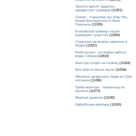
Экологи просят защитить
карадагское чудовище
(11951)
Сказки - старшилки про Бабу-Ягу,
Кощея Бессмертного и Змея
Горыныча
(11935)
В китайской гробнице нашли
вымершее существо
(11869)
Страшное насекомое замечено в
Индии
(11822)
Рыба-мутант: что можно найти в
водах Севана
(11810)
Монстры уходят на глубину
(11564)
Кого боятся белые акулы
(11506)
Мертвого загадочного зверя из США
опознали
(11496)
Грибы-монстры - пришельцы из
космоса
(11474)
Морские дьяволы
(11190)
Хайгейтские вампиры
(11093)