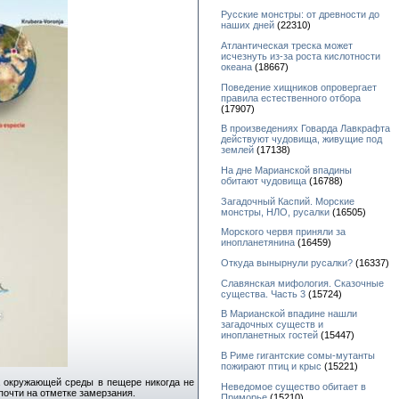
Русские монстры: от древности до
наших дней
(22310)
Атлантическая треска может
исчезнуть из-за роста кислотности
океана
(18667)
Поведение хищников опровергает
правила естественного отбора
(17907)
В произведениях Говарда Лавкрафта
действуют чудовища, живущие под
землей
(17138)
На дне Марианской впадины
обитают чудовища
(16788)
Загадочный Каспий. Морские
монстры, НЛО, русалки
(16505)
Морского червя приняли за
инопланетянина
(16459)
Откуда вынырнули русалки?
(16337)
Славянская мифология. Сказочные
существа. Часть 3
(15724)
В Марианской впадине нашли
загадочных существ и
инопланетных гостей
(15447)
В Риме гигантские сомы-мутанты
пожирают птиц и крыс
(15221)
 окружающей среды в пещере никогда не
Неведомое существо обитает в
почти на отметке замерзания.
Приморье
(15210)