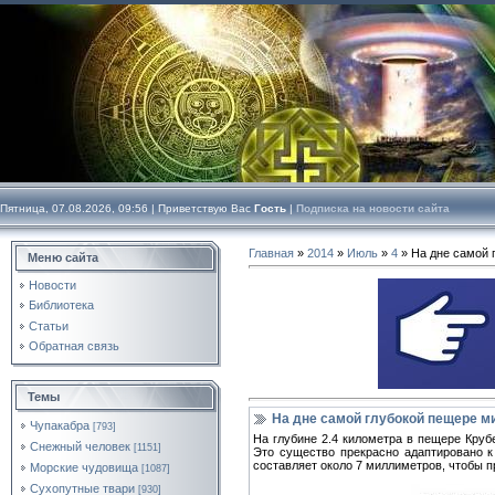
Пятница, 07.08.2026, 09:56 |
Приветствую Вас
Гость
|
Подписка на новости сайта
Главная
»
2014
»
Июль
»
4
» На дне самой 
Меню сайта
Новости
Библиотека
Статьи
Обратная связь
Темы
На дне самой глубокой пещере м
Чупакабра
[793]
На глубине 2.4 километра в пещере Круб
Снежный человек
[1151]
Это существо прекрасно адаптировано к
составляет около 7 миллиметров, чтобы 
Морские чудовища
[1087]
Сухопутные твари
[930]