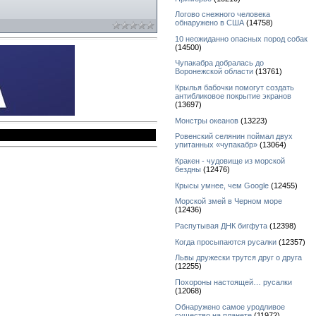
Логово снежного человека
обнаружено в США
(14758)
10 неожиданно опасных пород собак
(14500)
Чупакабра добралась до
Воронежской области
(13761)
Крылья бабочки помогут создать
антибликовое покрытие экранов
(13697)
Монстры океанов
(13223)
Ровенский селянин поймал двух
упитанных «чупакабр»
(13064)
Кракен - чудовище из морской
бездны
(12476)
Крысы умнее, чем Google
(12455)
Морской змей в Черном море
(12436)
Распутывая ДНК бигфута
(12398)
Когда просыпаются русалки
(12357)
Львы дружески трутся друг о друга
(12255)
Похороны настоящей… русалки
(12068)
Обнаружено самое уродливое
существо на планете
(11972)