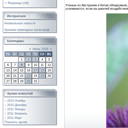
Ящерицы
[198]
Ученые из Австралии и Китая обнаружили,
усиливается, если на шмелей воздейство
Интересное
Аномальные новости
Хроники природных катастроф
Календарь
«
Июль 2026
»
Пн
Вт
Ср
Чт
Пт
Сб
Вс
1
2
3
4
5
6
7
8
9
10
11
12
13
14
15
16
17
18
19
20
21
22
23
24
25
26
27
28
29
30
31
Архив новостей
2010 Ноябрь
2010 Декабрь
2011 Январь
2011 Февраль
2011 Март
Показать архив