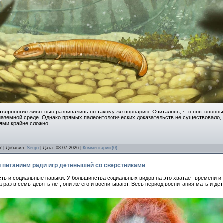
етвероногие животные развивались по такому же сценарию. Считалось, что постепен
наземной среде. Однако прямых палеонтологических доказательств не существовало, 
ями крайне сложно.
7 | Добавил:
Sergo
| Дата:
08.07.2026
|
Комментарии (0)
 питанием ради игр детенышей со сверстниками
ть и социальные навыки. У большинства социальных видов на это хватает времени и 
 раз в семь-девять лет, они же его и воспитывают. Весь период воспитания мать и де