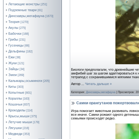
Летающие монстры
[251]
Подземные твари
[61]
Динозавры,мегафауна
[1673]
Теория
[1270]
Акулы
[275]
Бабочки
[168]
Грибы
[231]
Гусеницы
[66]
Дельфины
[182]
Ежи
[38]
Жуки
[121]
Зайцы
Биологи предполагали, что древнейшие ч
[34]
амфибий шаг за шагом адаптироваться к 
Змеи
[269]
тетрапод с сохранившимися мягкими ткан
Кальмары,осьминоги
[205]
Автор
...
Читать дальше »
Киты
[303]
Категория:
Динозавры,мегафауна
| Просмотров: 20
Копытные
[601]
Кораллы
[163]
Самки орангутанов пожертвовали
Кошачьи
[837]
Крокодилы
[114]
Игра помогает животным развивать ловкос
все иначе. Самки рожают одного детеныша
Крысы,мыши
[375]
семьями происходят редко.
Летучие мыши
[179]
Лягушки
[216]
Медведи
[353]