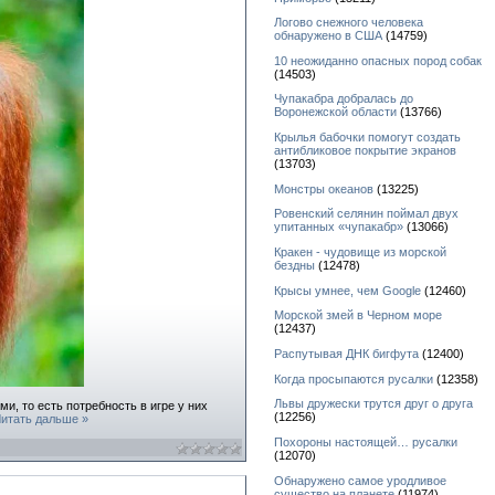
Логово снежного человека
обнаружено в США
(14759)
10 неожиданно опасных пород собак
(14503)
Чупакабра добралась до
Воронежской области
(13766)
Крылья бабочки помогут создать
антибликовое покрытие экранов
(13703)
Монстры океанов
(13225)
Ровенский селянин поймал двух
упитанных «чупакабр»
(13066)
Кракен - чудовище из морской
бездны
(12478)
Крысы умнее, чем Google
(12460)
Морской змей в Черном море
(12437)
Распутывая ДНК бигфута
(12400)
Когда просыпаются русалки
(12358)
Львы дружески трутся друг о друга
и, то есть потребность в игре у них
(12256)
итать дальше »
Похороны настоящей… русалки
(12070)
Обнаружено самое уродливое
существо на планете
(11974)