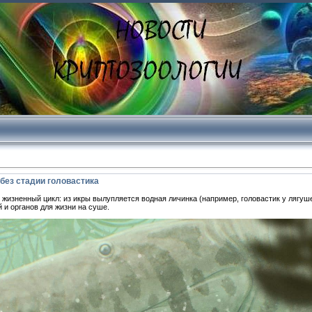
без стадии головастика
изненный цикл: из икры вылупляется водная личинка (например, головастик у лягуше
и органов для жизни на суше.