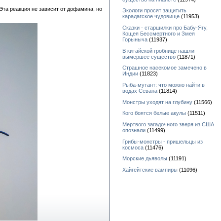
та реакция не зависит от дофамина, но
Экологи просят защитить
карадагское чудовище
(11953)
Сказки - старшилки про Бабу-Ягу,
Кощея Бессмертного и Змея
Горыныча
(11937)
В китайской гробнице нашли
вымершее существо
(11871)
Страшное насекомое замечено в
Индии
(11823)
Рыба-мутант: что можно найти в
водах Севана
(11814)
Монстры уходят на глубину
(11566)
Кого боятся белые акулы
(11511)
Мертвого загадочного зверя из США
опознали
(11499)
Грибы-монстры - пришельцы из
космоса
(11476)
Морские дьяволы
(11191)
Хайгейтские вампиры
(11096)