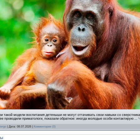
ри такой модели воспитания детеныши не могут оттачивать свои навыки со сверстникам
ее проводили приматологи, показали обратное: иногда молодые особи контактирую
...
Ч
Sergo
| Дата:
08.07.2026
|
Комментарии (0)
ды