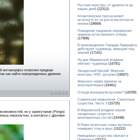
Русские монстры: от древности до
наших дней
(22312)
Атлантическая треска может
исчезнуть из-за роста кислотности
океана
(18669)
Поведение хищников опровергает
правила естественного отбора
(17908)
В произведениях Говарда Лавкрафта
действуют чудовища, живущие под
землей
(17141)
На дне Марианской впадины
обитают чудовища
(16791)
ный метаморфоз позволил предкам
Загадочный Каспий. Морские
так как найти новорожденных древних
монстры, НЛО, русалки
(16507)
Морского червя приняли за
инопланетянина
(16461)
Откуда вынырнули русалки?
(16339)
Славянская мифология. Сказочные
существа. Часть 3
(15725)
В Марианской впадине нашли
возможностей, но у орангутанов (Pongo)
загадочных существ и
теныш неразлучны, а контакты с другими
инопланетных гостей
(15448)
В Риме гигантские сомы-мутанты
пожирают птиц и крыс
(15222)
Неведомое существо обитает в
Приморье
(15211)