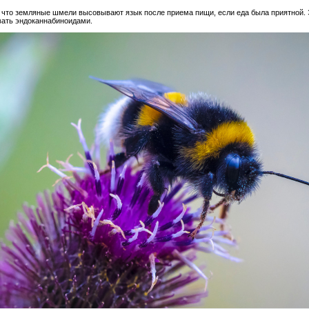
 что земляные шмели высовывают язык после приема пищи, если еда была приятной. Э
вать эндоканнабиноидами.