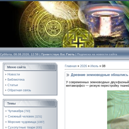
Суббота, 08.08.2026, 12:58 |
Приветствую Вас
Гость
|
Подписка на новости сайта
Главная
»
2026
»
Июль
»
08
Меню сайта
Новости
Древние земноводные обошлись 
Библиотека
У современных земноводных двухфазный ж
Статьи
метаморфоз — резкую перестройку тканей 
Обратная связь
Темы
Чупакабра
[793]
Снежный человек
[1151]
Морские чудовища
[1087]
Сухопутные твари
[930]