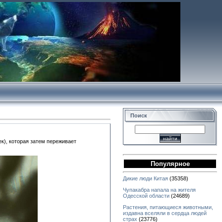
Поиск
к), которая затем переживает
Популярное
Дикие люди Китая
(35358)
Чупакабра напала на жителя
Одесской области
(24689)
Растения, питающиеся животными,
издавна вселяли в сердца людей
страх
(23776)