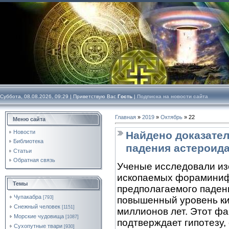
Суббота, 08.08.2026, 09:29 |
Приветствую Вас
Гость
|
Подписка на новости сайта
Главная
»
2019
»
Октябрь
»
22
Меню сайта
Новости
Найдено доказате
Библиотека
падения астероид
Статьи
Обратная связь
Ученые исследовали из
ископаемых фораминифе
Темы
предполагаемого паден
Чупакабра
[793]
повышенный уровень ки
Снежный человек
[1151]
миллионов лет. Этот фа
Морские чудовища
[1087]
подтверждает гипотезу
Сухопутные твари
[930]