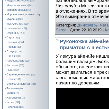
палеогеновое вымирание
Медузы,моллюски
[235]
Чиксулуб в Мексиканск
Микроорганизмы
[641]
Морские звезды
в отложениях. В то вр
[42]
Морские львы,тюлени
[157]
Это вымирание отмечае
Муравьи
[269]
Мухи,комары
[300]
Категория:
Динозавры,мег
Насекомые
[427]
Sergo
| Дата:
22.10.2019
|
К
Обезьяны
[739]
Пауки
[350]
Руконожка айе-ай
Пингвины
[104]
приматом с шесть
Псовые
[675]
Птицы
[1223]
У лемура айе-айе нашли
Пчелы
[391]
большим пальцем. Бол
Ракообразные
[209]
Растения
[662]
обычного, он состоит и
Рыбы
[932]
может двигаться в трех
Саранча,кузнечики
[29]
с его помощью животном
Слоны
[162]
лазает по деревьям.
Сурикаты,грызуны
[325]
Тараканы
[60]
Улитки
[79]
Хамелеоны
[19]
Черви
[221]
Черепахи
[135]