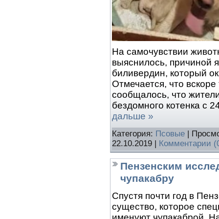
На самочувствии животн
выяснилось, причиной 
биливердин, который ок
Отмечается, что вскоре 
сообщалось, что жител
бездомного котенка с 2
дальше »
Категория:
Псовые
| Просмо
22.10.2019
|
Комментарии (
Пензенским иссле
чупакабру
Спустя почти год в Пен
существо, которое спе
именуют чупакаброй. На