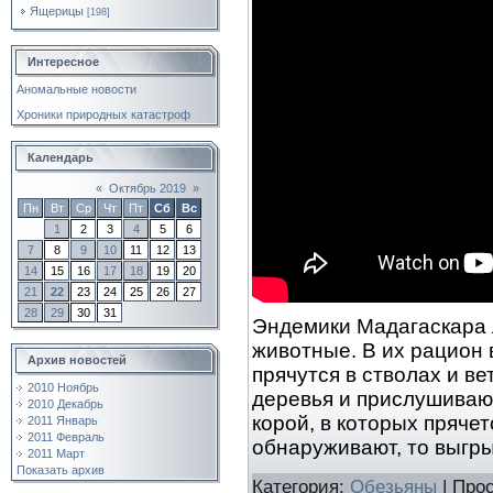
Ящерицы
[198]
Интересное
Аномальные новости
Хроники природных катастроф
Календарь
«
Октябрь 2019
»
Пн
Вт
Ср
Чт
Пт
Сб
Вс
1
2
3
4
5
6
7
8
9
10
11
12
13
14
15
16
17
18
19
20
21
22
23
24
25
26
27
28
29
30
31
Эндемики Мадагаскара
животные. В их рацион 
Архив новостей
прячутся в стволах и в
2010 Ноябрь
деревья и прислушивают
2010 Декабрь
корой, в которых прячет
2011 Январь
2011 Февраль
обнаруживают, то выгр
2011 Март
Показать архив
Категория:
Обезьяны
| Про