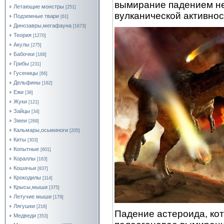
вымирание падением не
Летающие монстры
[251]
вулканической активнос
Подземные твари
[61]
Динозавры,мегафауна
[1673]
Теория
[1270]
Акулы
[275]
Бабочки
[168]
Грибы
[231]
Гусеницы
[66]
Дельфины
[182]
Ежи
[38]
Жуки
[121]
Зайцы
[34]
Змеи
[269]
Кальмары,осьминоги
[205]
Киты
[303]
Копытные
[601]
Кораллы
[163]
Кошачьи
[837]
Крокодилы
[114]
Крысы,мыши
[375]
Летучие мыши
[179]
Лягушки
[216]
Падение астероида, ко
Медведи
[353]