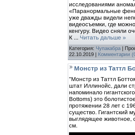
исследованиями аномал
«Паранормальные феном
уже дважды видели неп
видеосъемки, где можн
кенгуру. Видео сняли о
К
...
Читать дальше »
Категория:
Чупакабра
| Про
22.10.2019
|
Комментарии (
Монстр из Таттл Б
"Монстр из Таттл Ботто
штат Иллинойс, дали ст
напоминало гигантского 
Bottoms) это болотистое
протяжении 28 лет с 19
существо. Гигантский м
выглядящее животное, 
см.