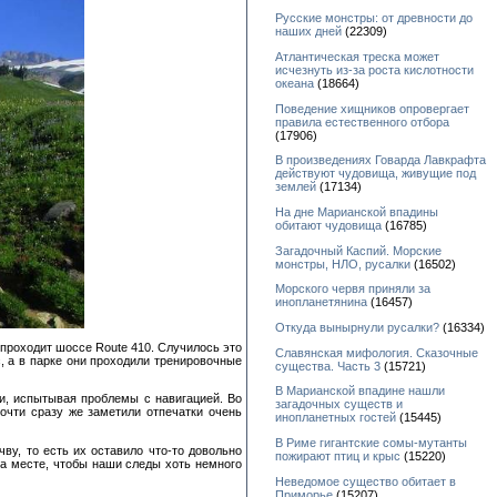
Русские монстры: от древности до
наших дней
(22309)
Атлантическая треска может
исчезнуть из-за роста кислотности
океана
(18664)
Поведение хищников опровергает
правила естественного отбора
(17906)
В произведениях Говарда Лавкрафта
действуют чудовища, живущие под
землей
(17134)
На дне Марианской впадины
обитают чудовища
(16785)
Загадочный Каспий. Морские
монстры, НЛО, русалки
(16502)
Морского червя приняли за
инопланетянина
(16457)
Откуда вынырнули русалки?
(16334)
м проходит шоссе Route 410. Случилось это
Славянская мифология. Сказочные
, а в парке они проходили тренировочные
существа. Часть 3
(15721)
В Марианской впадине нашли
и, испытывая проблемы с навигацией. Во
загадочных существ и
очти сразу же заметили отпечатки очень
инопланетных гостей
(15445)
В Риме гигантские сомы-мутанты
ву, то есть их оставило что-то довольно
пожирают птиц и крыс
(15220)
на месте, чтобы наши следы хоть немного
Неведомое существо обитает в
Приморье
(15207)