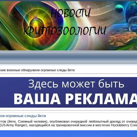
кие военные обнаружили огромные следы йети
ли огромные следы йети
футов (йети, Снежный человек), опубликовал очередной любопытный доклад от очеви
US Army Ranger), находящийся на тренировочной миссии в местечке Huckleberry Cree