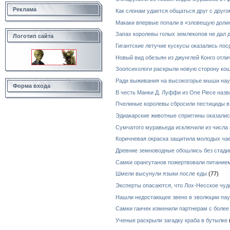
Реклама
Как слонам удается общаться друг с друг
Макаки впервые попали в «зловещую долин
Запах королевы голых землекопов не дал
Логотип сайта
Гигантские летучие кускусы оказались по
Новый вид обезьян из джунглей Конго отл
Зоопсихологи раскрыли новую сторону ко
Ради выживания на высокогорье мыши нау
Форма входа
В честь Манки Д. Луффи из One Piece назв
Пчелиные королевы сбросили пестициды в
Эдиакарские животные сприггины оказал
Сумчатого муравьеда исключили из числа 
Коричневая окраска защитила молодых чае
Древние земноводные обошлись без стади
Самки орангутанов пожертвовали питанием
Шмели высунули языки после еды
(77)
Эксперты опасаются, что Лох-Несское чуд
Нашли недостающее звено в эволюции пау
Самки гаичек изменили партнерам с боле
Ученые раскрыли загадку краба в бутылке