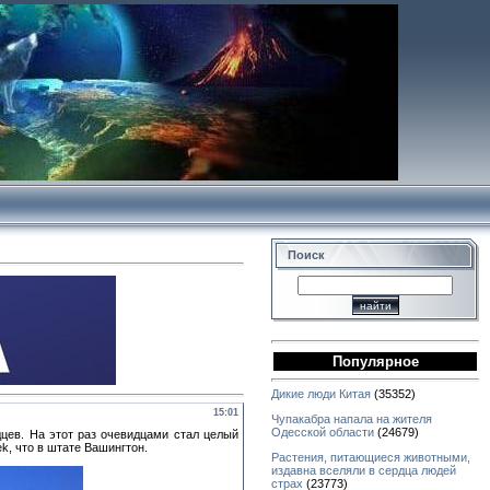
Поиск
Популярное
Дикие люди Китая
(35352)
15:01
Чупакабра напала на жителя
Одесской области
(24679)
дцев. На этот раз очевидцами стал целый
k, что в штате Вашингтон.
Растения, питающиеся животными,
издавна вселяли в сердца людей
страх
(23773)