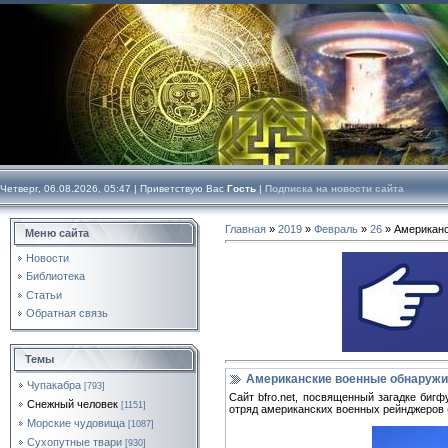
Четверг, 06.08.2026, 05:47 |
Приветствую Вас
Гость
|
Подписка на новости сайта
Главная
»
2019
»
Февраль
»
26
» Американс
Меню сайта
Новости
Библиотека
Статьи
Обратная связь
Темы
Американские военные обнаружи
Чупакабра
[793]
Сайт bfro.net, посвященный загадке биг
Снежный человек
[1151]
отряд американских военных рейнджеров (
Морские чудовища
[1087]
Сухопутные твари
[930]