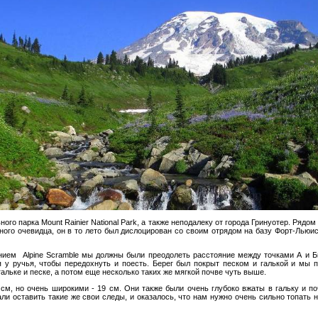
ого парка Mount Rainier National Park, а также неподалеку от города Гринуотер. Рядо
ного очевидца, он в то лето был дислоцирован со своим отрядом на базу Форт-Льюис
анием Alpine Scramble мы должны были преодолеть расстояние между точками А и Б
 у ручья, чтобы передохнуть и поесть. Берег был покрыт песком и галькой и мы п
альке и песке, а потом еще несколько таких же мягкой почве чуть выше.
см, но очень широкими - 19 см. Они также были очень глубоко вжаты в гальку и поч
ли оставить такие же свои следы, и оказалось, что нам нужно очень сильно топать 