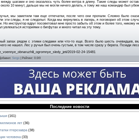
между шагами и оно оказалось чуть более метра в длину. Такие следы может остав
о около 10 минут, дальше мы не могли ничего делать, к тому же наш командир был убеж
учья, мы заметили там еще отпечатки, после чего они пропали. Сложно было сказа
и эти следы, я не следопыт. Когда мы вернулись в лагерь, я поговорил об этом случа
. Но инструктор вдруг посоветовал мне просто забыть об этом и более того, никому н
ал увлекаться историями о бигфутах и много читал на эту тему.
ный запах рядом с этими следами или что-то еще. Всего было шесть очевидцев, вк
чего не нашел. Лес у ручья был очень густым, в том числе сразу у берега. Позади лес
ie_voennye_obnaruzhili_ogromnye_sledy_jeti/2019-02-24-15481
Добавил
:
Sergo
|
Рейтинг
:
0.0
/
0
Последние новости
ныши
(161)
миллионов лет
(36)
татки птерозавра
(38)
ции человека
(33)