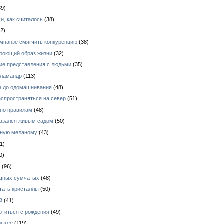
39)
и, как считалось
(38)
2)
импанзе смягчить конкуренцию
(38)
 роющий образ жизни
(32)
кие представления с людьми
(35)
аламандр
(113)
е до одомашнивания
(48)
аспространяться на север
(51)
 по правилам
(48)
азался живым садом
(50)
зную меланому
(43)
1)
0)
а
(96)
ищных сумчатых
(48)
тать кристаллы
(50)
й
(41)
отиться с рождения
(49)
дыгее
(119)