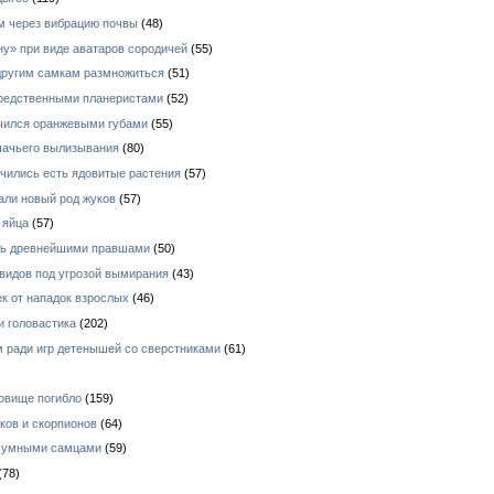
ом через вибрацию почвы
(48)
у» при виде аватаров сородичей
(55)
 другим самкам размножиться
(51)
средственными планеристами
(52)
ичился оранжевыми губами
(55)
шачьего вылизывания
(80)
чились есть ядовитые растения
(57)
али новый род жуков
(57)
 яйца
(57)
ись древнейшими правшами
(50)
видов под угрозой вымирания
(43)
к от нападок взрослых
(46)
и головастика
(202)
 ради игр детенышей со сверстниками
(61)
овище погибло
(159)
ков и скорпионов
(64)
е умными самцами
(59)
(78)