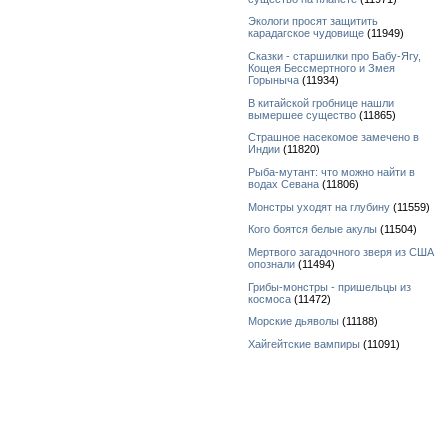
Экологи просят защитить
карадагское чудовище
(11949)
Сказки - старшилки про Бабу-Ягу,
Кощея Бессмертного и Змея
Горыныча
(11934)
В китайской гробнице нашли
вымершее существо
(11865)
Страшное насекомое замечено в
Индии
(11820)
Рыба-мутант: что можно найти в
водах Севана
(11806)
Монстры уходят на глубину
(11559)
Кого боятся белые акулы
(11504)
Мертвого загадочного зверя из США
опознали
(11494)
Грибы-монстры - пришельцы из
космоса
(11472)
Морские дьяволы
(11188)
Хайгейтские вампиры
(11091)