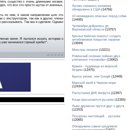
лять существо с очень длинными ногами.
ден, что все это просто шутка от военных,
Логово снежного человека
обнаружено в США
(14756)
ть по ним, в каком направлении шло это
10 неожиданно опасных пород собак
е с инструктором, так как и других члены
(14495)
е рассказывать. Так мы и сделали. Однако
Чупакабра добралась до
Воронежской области
(13757)
Крылья бабочки помогут создать
лючая меня. Я пытался искать истории о
антибликовое покрытие экранов
а уже начинался горный хребет".
(13694)
Монстры океанов
(13221)
Ровенский селянин поймал двух
упитанных «чупакабр»
(13062)
Кракен - чудовище из морской
бездны
(12475)
Крысы умнее, чем Google
(12449)
Морской змей в Черном море
(12434)
Распутывая ДНК бигфута
(12397)
Когда просыпаются русалки
(12355)
Львы дружески трутся друг о друга
(12253)
Похороны настоящей… русалки
(12065)
Обнаружено самое уродливое
существо на планете
(11971)