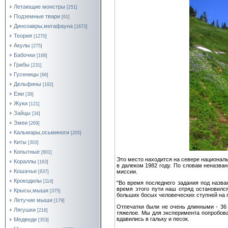
Летающие монстры
[251]
Подземные твари
[61]
Динозавры,мегафауна
[1673]
Теория
[1270]
Акулы
[275]
Бабочки
[168]
Грибы
[231]
Гусеницы
[66]
Дельфины
[182]
Ежи
[38]
Жуки
[121]
Зайцы
[34]
Змеи
[269]
Кальмары,осьминоги
[205]
Киты
[303]
Копытные
[601]
Это место находится на севере национальн
Кораллы
[163]
в далеком 1982 году. По словам неназван
Кошачьи
миссии.
[837]
Крокодилы
[114]
"Во время последнего задания под назв
время этого пути наш отряд остановился
Крысы,мыши
[375]
больших босых человеческих ступней на г
Летучие мыши
[179]
Отпечатки были не очень длинными - 36 
Лягушки
[216]
тяжелое. Мы для эксперимента попробова
вдавились в гальку и песок.
Медведи
[353]