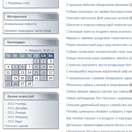
Ящерицы
[198]
У крыльев бабочки обнаружили обоняние
(
Собаки оказались не такими бескорыстным
Интересное
Генетики прочитали ДНК ужасных волков
(3
Аномальные новости
Объятия и поцелуи перед едой помогли ш
Хроники природных катастроф
Стволовая змея из позднего мела освоила
Макаки и павианы разделили геометричес
Календарь
Ранее неизвестный род и вид гигантских с
«
Февраль 2019
»
Собаки «унюхали» человеческий страх ещ
Пн
Вт
Ср
Чт
Пт
Сб
Вс
Клещи получили шанс выживать зимой и р
1
2
3
Стрекозы научились вести воздушные бои
4
5
6
7
8
9
10
Считавшийся мертвым коралловый риф ок
11
12
13
14
15
16
17
18
19
20
21
22
23
24
У американских сомиков обнаружили зара
25
26
27
28
Японского кабана уличили в некрофилии
(5
Самка лемура завыла совсем как самец
(5
Архив новостей
Новое наблюдение Лох-Несского чудовищ
2010 Ноябрь
Описали древнейший вид из семейства х
2010 Декабрь
Почему шимпанзе обожают собирать и пря
2011 Январь
2011 Февраль
Как тюлени слышат и в воздухе, и под водо
2011 Март
Детеныши тираннозавра умели бегать и ох
Показать архив
Обнаружили 29 новых видов муравьев в А