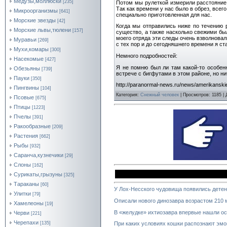
Медузы,моллюски
[235]
Потом мы рулеткой измерили расстояние 
Так как времени у нас было в обрез, всег
Микроорганизмы
[641]
специально приготовленная для нас.
Морские звезды
[42]
Когда мы отправились ниже по течению р
Морские львы,тюлени
[157]
существо, а также насколько свежими был
моего отряда эти следы очень взволновали
Муравьи
[269]
с тех пор и до сегодняшнего времени я ст
Мухи,комары
[300]
Немного подробностей:
Насекомые
[427]
Я не помню был ли там какой-то особен
Обезьяны
[739]
встрече с бигфутами в этом районе, но ни
Пауки
[350]
http://paranormal-news.ru/news/amerikansk
Пингвины
[104]
Категория
:
Снежный человек
|
Просмотров
: 1185 |
Псовые
[675]
Птицы
[1223]
Пчелы
[391]
Ракообразные
[209]
Растения
[662]
Рыбы
[932]
Саранча,кузнечики
[29]
Слоны
[162]
Сурикаты,грызуны
[325]
Тараканы
[60]
У Лох-Несского чудовища появились дете
Улитки
[79]
Описали нового динозавра возрастом 210 
Хамелеоны
[19]
В «желудке» ихтиозавра впервые нашли ос
Черви
[221]
Черепахи
[135]
При каких условиях кошки распознают эмо