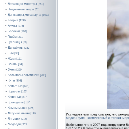
Летающие монстры
[251]
Подземные твари
[61]
Динозавры,мегафауна
[1673]
Теория
[1270]
Акулы
[275]
Бабочки
[168]
Грибы
[231]
Гусеницы
[66]
Дельфины
[182]
Ежи
[38]
Жуки
[121]
Зайцы
[34]
Змеи
[269]
Кальмары,осьминоги
[205]
Киты
[303]
Копытные
[601]
Кораллы
[163]
Кошачьи
[837]
Крокодилы
[114]
Крысы,мыши
[375]
Летучие мыши
[179]
Исследователи предполагают, что рекорд
Медиа Групп - комплексный интернет-марк
Лягушки
[216]
Медведи
[353]
Любопытно, что с 2007 года сотрудники В
1937 по 2006 годы птицы появлялись в рег