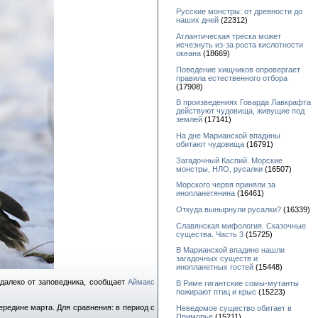
Русские монстры: от древности до
наших дней
(22312)
Атлантическая треска может
исчезнуть из-за роста кислотности
океана
(18669)
Поведение хищников опровергает
правила естественного отбора
(17908)
В произведениях Говарда Лавкрафта
действуют чудовища, живущие под
землей
(17141)
На дне Марианской впадины
обитают чудовища
(16791)
Загадочный Каспий. Морские
монстры, НЛО, русалки
(16507)
Морского червя приняли за
инопланетянина
(16461)
Откуда вынырнули русалки?
(16339)
Славянская мифология. Сказочные
существа. Часть 3
(15725)
В Марианской впадине нашли
загадочных существ и
инопланетных гостей
(15448)
едалеко от заповедника, сообщает
Аймакс
В Риме гигантские сомы-мутанты
пожирают птиц и крыс
(15223)
ередине марта. Для сравнения: в период с
Неведомое существо обитает в
Приморье
(15211)