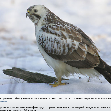
но раннее обнаружение птиц связано с тем фактом, что канюки пережидали зиму н
етинг
.
оронежского заповедника фиксируют прилет канюков в последней декаде или даже в с
ионе, как правило, 10 апреля.