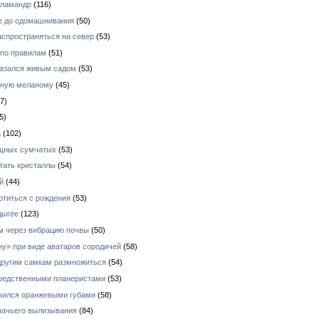
аламандр
(116)
е до одомашнивания
(50)
аспространяться на север
(53)
 по правилам
(51)
азался живым садом
(53)
зную меланому
(45)
7)
5)
а
(102)
ищных сумчатых
(53)
тать кристаллы
(54)
й
(44)
отиться с рождения
(53)
дыгее
(123)
ом через вибрацию почвы
(50)
у» при виде аватаров сородичей
(58)
 другим самкам размножиться
(54)
средственными планеристами
(53)
ичился оранжевыми губами
(58)
шачьего вылизывания
(84)