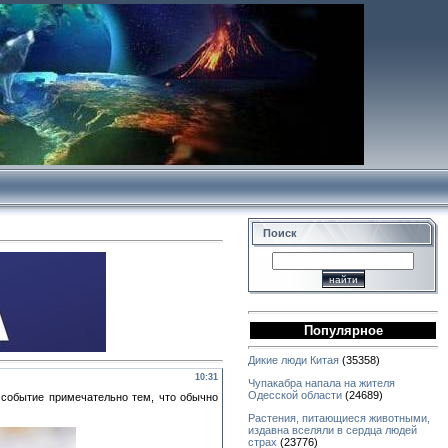
Поиск
Популярное
Дикие люди Китая
(35358)
10:31
Чупакабра напала на жителя
Одесской области
(24689)
 событие примечательно тем, что обычно
Растения, питающиеся животными,
издавна вселяли в сердца людей
страх
(23776)