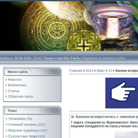
Суббота, 08.08.2026, 14:42 |
Приветствую Вас
Гость
|
Подписка на новости сайта
Главная
»
2014
»
Март
»
11
» Канюки возвра
Меню сайта
Новости
Библиотека
Статьи
Обратная связь
Темы
Канюки возвратились с зимовки 
Чупакабра
[793]
7 марта специалисты Воронежского биос
Снежный человек
[1151]
хищники попадаются на глаза ученым посл
Морские чудовища
[1087]
Сухопутные твари
[930]