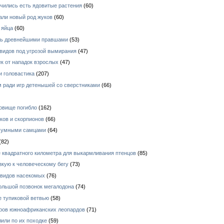
чились есть ядовитые растения
(60)
али новый род жуков
(60)
 яйца
(60)
ись древнейшими правшами
(53)
видов под угрозой вымирания
(47)
к от нападок взрослых
(47)
и головастика
(207)
 ради игр детенышей со сверстниками
(66)
овище погибло
(162)
ков и скорпионов
(66)
е умными самцами
(64)
(82)
 квадратного километра для выкармливания птенцов
(85)
зкую к человеческому бегу
(73)
 видов насекомых
(76)
ольшой позвонок мегалодона
(74)
е тупиковой ветвью
(58)
ров южноафриканских леопардов
(71)
или по их походке
(59)