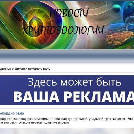
тились с зимовки рекордно рано
рекордно рано
ферного заповедника заметили в небе над центральной усадьбой трех канюков. Это
е зимовки только в первой половине апреля.