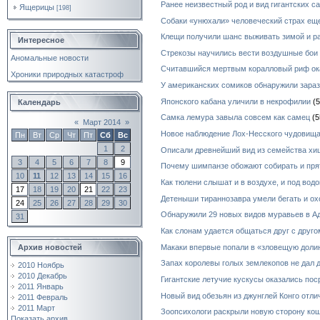
Ранее неизвестный род и вид гигантских с
Ящерицы
[198]
Собаки «унюхали» человеческий страх ещ
Клещи получили шанс выживать зимой и р
Интересное
Стрекозы научились вести воздушные бои
Аномальные новости
Считавшийся мертвым коралловый риф ок
Хроники природных катастроф
У американских сомиков обнаружили зара
Японского кабана уличили в некрофилии
(5
Календарь
Самка лемура завыла совсем как самец
(5
«
Март 2014
»
Новое наблюдение Лох-Несского чудовищ
Пн
Вт
Ср
Чт
Пт
Сб
Вс
1
2
Описали древнейший вид из семейства х
3
4
5
6
7
8
9
Почему шимпанзе обожают собирать и пря
10
11
12
13
14
15
16
Как тюлени слышат и в воздухе, и под водо
17
18
19
20
21
22
23
Детеныши тираннозавра умели бегать и ох
24
25
26
27
28
29
30
Обнаружили 29 новых видов муравьев в А
31
Как слонам удается общаться друг с друг
Макаки впервые попали в «зловещую долин
Архив новостей
Запах королевы голых землекопов не дал
2010 Ноябрь
2010 Декабрь
Гигантские летучие кускусы оказались по
2011 Январь
Новый вид обезьян из джунглей Конго отл
2011 Февраль
2011 Март
Зоопсихологи раскрыли новую сторону ко
Показать архив