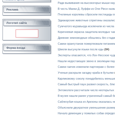
Ради выживания на высокогорье мыши нау
В честь Манки Д. Луффи из One Piece назв
Реклама
Пчелиные королевы сбросили пестициды в
Эдиакарские животные сприггины оказал
Логотип сайта
Сумчатого муравьеда исключили из числа 
Коричневая окраска защитила молодых чае
Древние земноводные обошлись без стади
Самки орангутанов пожертвовали питанием
Форма входа
Шмели высунули языки после еды
(84)
Эксперты опасаются, что Лох-Несское чуд
Нашли недостающее звено в эволюции пау
Самки гаичек изменили партнерам с боле
Ученые раскрыли загадку краба в бутылке
Карликовому соколу понадобилось меньше
Самый быстрый паук развил скорость, бли
Энтомологи рассчитали число неоткрытых
В музее нашли ранее утраченный самый б
Саблезубая кошка из Аризоны оказалась н
Объяснили двукратное уменьшение разме
Начало деменции у пожилых собак определ