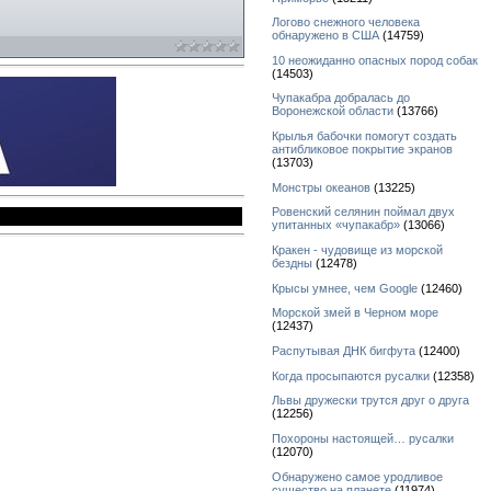
Логово снежного человека
обнаружено в США
(14759)
10 неожиданно опасных пород собак
(14503)
Чупакабра добралась до
Воронежской области
(13766)
Крылья бабочки помогут создать
антибликовое покрытие экранов
(13703)
Монстры океанов
(13225)
Ровенский селянин поймал двух
упитанных «чупакабр»
(13066)
Кракен - чудовище из морской
бездны
(12478)
Крысы умнее, чем Google
(12460)
Морской змей в Черном море
(12437)
Распутывая ДНК бигфута
(12400)
Когда просыпаются русалки
(12358)
Львы дружески трутся друг о друга
(12256)
Похороны настоящей… русалки
(12070)
Обнаружено самое уродливое
существо на планете
(11974)