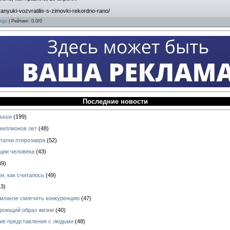
anyuki-vozvratilis-s-zimovki-rekordno-rano/
rgo
|
Рейтинг
:
0.0
/
0
Последние новости
ныши
(199)
миллионов лет
(48)
татки птерозавра
(52)
ции человека
(43)
49)
и, как считалось
(49)
3)
импанзе смягчить конкуренцию
(47)
 роющий образ жизни
(40)
кие представления с людьми
(48)