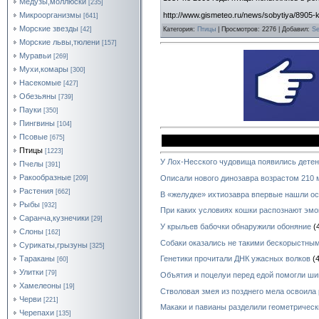
Медузы,моллюски
[235]
Микроорганизмы
http://www.gismeteo.ru/news/sobytiya/8905-k
[641]
Морские звезды
[42]
Категория
:
Птицы
|
Просмотров
: 2276 |
Добавил
:
Se
Морские львы,тюлени
[157]
Муравьи
[269]
Мухи,комары
[300]
Насекомые
[427]
Обезьяны
[739]
Пауки
[350]
Пингвины
[104]
Псовые
[675]
Птицы
[1223]
У Лох-Несского чудовища появились дете
Пчелы
[391]
Ракообразные
Описали нового динозавра возрастом 210 
[209]
Растения
[662]
В «желудке» ихтиозавра впервые нашли ос
Рыбы
[932]
При каких условиях кошки распознают эмо
Саранча,кузнечики
[29]
У крыльев бабочки обнаружили обоняние
(
Слоны
[162]
Собаки оказались не такими бескорыстным
Сурикаты,грызуны
[325]
Тараканы
Генетики прочитали ДНК ужасных волков
(4
[60]
Улитки
[79]
Объятия и поцелуи перед едой помогли ш
Хамелеоны
[19]
Стволовая змея из позднего мела освоила
Черви
[221]
Макаки и павианы разделили геометричес
Черепахи
[135]