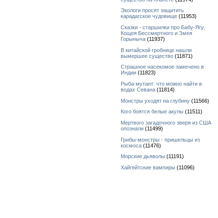
Экологи просят защитить
карадагское чудовище
(11953)
Сказки - старшилки про Бабу-Ягу,
Кощея Бессмертного и Змея
Горыныча
(11937)
В китайской гробнице нашли
вымершее существо
(11871)
Страшное насекомое замечено в
Индии
(11823)
Рыба-мутант: что можно найти в
водах Севана
(11814)
Монстры уходят на глубину
(11566)
Кого боятся белые акулы
(11511)
Мертвого загадочного зверя из США
опознали
(11499)
Грибы-монстры - пришельцы из
космоса
(11476)
Морские дьяволы
(11191)
Хайгейтские вампиры
(11096)