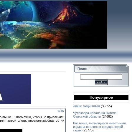
Поиск
Популярное
Дикие люди Китая
(35355)
13:07
Чупакабра напала на жителя
Одесской области
(24682)
го выше — возможно, чтобы не привлекать
ли палеонтологи, проанализировав сотни
Растения, питающиеся животными,
издавна вселяли в сердца людей
страх
(23775)