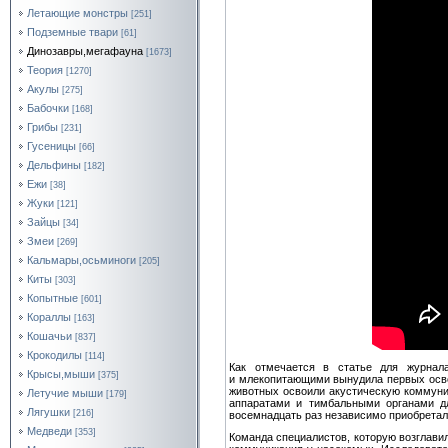
Летающие монстры
[251]
Подземные твари
[61]
Динозавры,мегафауна
[1673]
Теория
[1270]
Акулы
[275]
Бабочки
[168]
Грибы
[231]
Гусеницы
[66]
Дельфины
[182]
Ежи
[38]
Жуки
[121]
Зайцы
[34]
Змеи
[269]
Кальмары,осьминоги
[205]
Киты
[303]
Копытные
[601]
Кораллы
[163]
Кошачьи
[837]
Крокодилы
[114]
Как отмечается в статье для журнала
Крысы,мыши
[375]
и млекопитающими вынудила первых осво
животных освоили акустическую коммуни
Летучие мыши
[179]
аппаратами и тимбальными органами дл
Лягушки
[216]
восемнадцать раз независимо приобретал
Медведи
[353]
Команда специалистов, которую возглавил