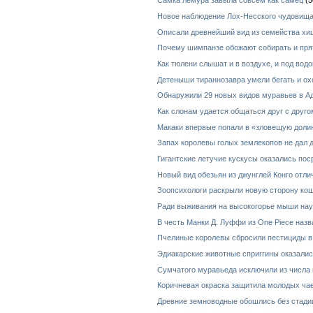
Самка лемура завыла совсем как самец
(5
Новое наблюдение Лох-Несского чудовищ
Описали древнейший вид из семейства х
Почему шимпанзе обожают собирать и пря
Как тюлени слышат и в воздухе, и под водо
Детеныши тираннозавра умели бегать и ох
Обнаружили 29 новых видов муравьев в А
Как слонам удается общаться друг с друг
Макаки впервые попали в «зловещую долин
Запах королевы голых землекопов не дал
Гигантские летучие кускусы оказались по
Новый вид обезьян из джунглей Конго отл
Зоопсихологи раскрыли новую сторону ко
Ради выживания на высокогорье мыши нау
В честь Манки Д. Луффи из One Piece назв
Пчелиные королевы сбросили пестициды в
Эдиакарские животные сприггины оказал
Сумчатого муравьеда исключили из числа 
Коричневая окраска защитила молодых чае
Древние земноводные обошлись без стади