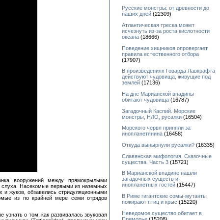
Русские монстры: от древности до
наших дней
(22309)
Атлантическая треска может
исчезнуть из-за роста кислотности
океана
(18666)
Поведение хищников опровергает
правила естественного отбора
(17907)
В произведениях Говарда Лавкрафта
действуют чудовища, живущие под
землей
(17136)
На дне Марианской впадины
обитают чудовища
(16787)
Загадочный Каспий. Морские
монстры, НЛО, русалки
(16504)
Морского червя приняли за
инопланетянина
(16458)
Откуда вынырнули русалки?
(16335)
Славянская мифология. Сказочные
существа. Часть 3
(15721)
В Марианской впадине нашли
загадочных существ и
 гонка вооружений между прямокрылыми
инопланетных гостей
(15447)
и слуха. Насекомые первыми из наземных
х и жуков, обзавелись стридуляционными
В Риме гигантские сомы-мутанты
омые из по крайней мере семи отрядов
пожирают птиц и крыс
(15220)
Неведомое существо обитает в
е узнать о том, как развивалась звуковая
Приморье
(15208)