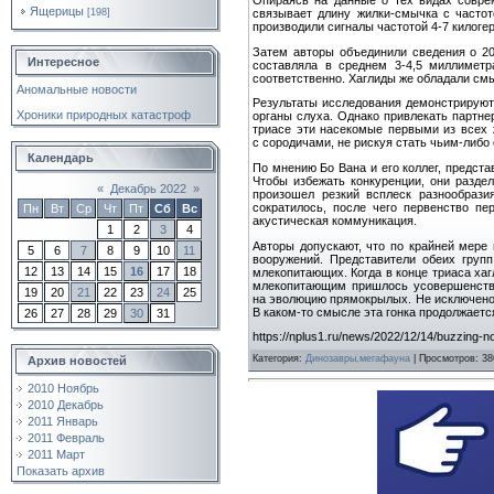
Ящерицы
связывает длину жилки-смычка с частот
[198]
производили сигналы частотой 4-7 килогер
Затем авторы объединили сведения о 20
Интересное
составляла в среднем 3-4,5 миллиметр
соответственно. Хаглиды же обладали смы
Аномальные новости
Результаты исследования демонстрируют
Хроники природных катастроф
органы слуха. Однако привлекать партне
триасе эти насекомые первыми из всех
с сородичами, не рискуя стать чьим-либо
Календарь
По мнению Бо Вана и его коллег, предста
Чтобы избежать конкуренции, они раздел
«
Декабрь 2022
»
произошел резкий всплеск разнообрази
сократилось, после чего первенство п
Пн
Вт
Ср
Чт
Пт
Сб
Вс
акустическая коммуникация.
1
2
3
4
Авторы допускают, что по крайней мере
5
6
7
8
9
10
11
вооружений. Представители обеих груп
12
13
14
15
16
17
18
млекопитающих. Когда в конце триаса ха
млекопитающим пришлось усовершенство
19
20
21
22
23
24
25
на эволюцию прямокрылых. Не исключено,
В каком-то смысле эта гонка продолжает
26
27
28
29
30
31
https://nplus1.ru/news/2022/12/14/buzzing-no
Категория
:
Динозавры,мегафауна
|
Просмотров
: 38
Архив новостей
2010 Ноябрь
2010 Декабрь
2011 Январь
2011 Февраль
2011 Март
Показать архив