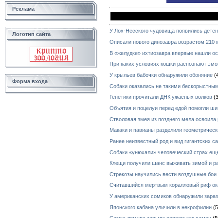
Реклама
У Лох-Несского чудовища появились дете
Логотип сайта
Описали нового динозавра возрастом 210 
В «желудке» ихтиозавра впервые нашли ос
При каких условиях кошки распознают эмо
У крыльев бабочки обнаружили обоняние
(
Форма входа
Собаки оказались не такими бескорыстным
Генетики прочитали ДНК ужасных волков
(3
Объятия и поцелуи перед едой помогли ш
Стволовая змея из позднего мела освоила
Макаки и павианы разделили геометричес
Ранее неизвестный род и вид гигантских с
Собаки «унюхали» человеческий страх ещ
Клещи получили шанс выживать зимой и р
Стрекозы научились вести воздушные бои
Считавшийся мертвым коралловый риф ок
У американских сомиков обнаружили зара
Японского кабана уличили в некрофилии
(5