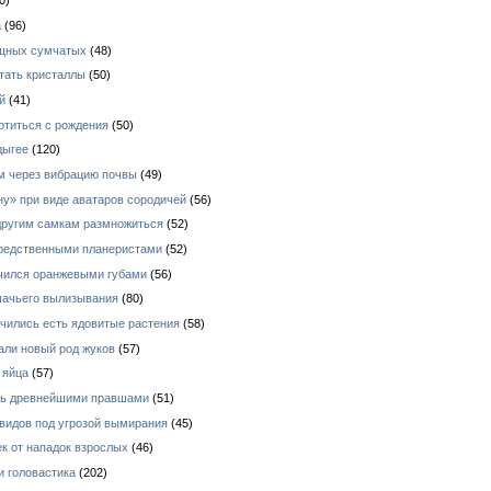
0)
а
(96)
ищных сумчатых
(48)
тать кристаллы
(50)
й
(41)
отиться с рождения
(50)
дыгее
(120)
ом через вибрацию почвы
(49)
у» при виде аватаров сородичей
(56)
 другим самкам размножиться
(52)
средственными планеристами
(52)
ичился оранжевыми губами
(56)
шачьего вылизывания
(80)
чились есть ядовитые растения
(58)
али новый род жуков
(57)
 яйца
(57)
ись древнейшими правшами
(51)
видов под угрозой вымирания
(45)
к от нападок взрослых
(46)
и головастика
(202)