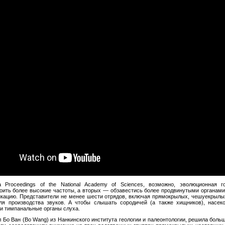
 Proceedings of the National Academy of Sciences, возможно, эволюционная
ить более высокие частоты, а вторых — обзавестись более продвинутыми органам
кацию. Представители не менее шести отрядов, включая прямокрылых, чешуекрылы
я производства звуков. А чтобы слышать сородичей (а также хищников), насек
и тимпанальные органы слуха.
 Бо Ван (Bo Wang) из Нанкинского института геологии и палеонтологии, решила больш