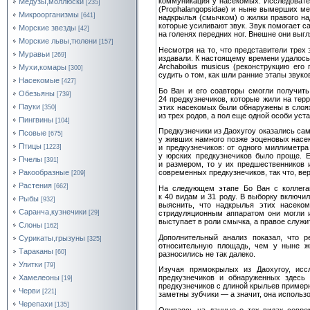
коммуникация у насекомых. Исследовател
Медузы,моллюски
[235]
(Prophalangopsidae) и ныне вымерших ме
Микроорганизмы
[641]
надкрылья (смычком) о жилки правого н
которые усиливают звук. Звук помогает с
Морские звезды
[42]
на голенях передних ног. Внешне они выг
Морские львы,тюлени
[157]
Несмотря на то, что представители трех 
Муравьи
[269]
издавали. К настоящему времени удалось
Archaboilus musicus (реконструкцию ег
Мухи,комары
[300]
судить о том, как шли ранние этапы звук
Насекомые
[427]
Бо Ван и его соавторы смогли получить
Обезьяны
[739]
24 предкузнечиков, которые жили на те
Пауки
этих насекомых были обнаружены в слоя
[350]
из трех родов, а пол еще одной особи уст
Пингвины
[104]
Предкузнечики из Даохугоу оказались с
Псовые
[675]
у живших намного позже эоценовых насе
Птицы
[1223]
и предкузнечиков: от одного миллиметра
у юрских предкузнечиков было проще. 
Пчелы
[391]
и размером, то у их предшественников
Ракообразные
современных предкузнечиков, так что, в
[209]
Растения
[662]
На следующем этапе Бо Ван с коллегам
к 40 видам и 31 роду. В выборку включил
Рыбы
[932]
выяснить, что надкрылья этих насеко
Саранча,кузнечики
стридуляционным аппаратом они могли и
[29]
выступает в роли смычка, а правое служи
Слоны
[162]
Дополнительный анализ показал, что р
Сурикаты,грызуны
[325]
относительную площадь, чем у ныне ж
Тараканы
[60]
разносились не так далеко.
Улитки
[79]
Изучая прямокрылых из Даохугоу, исс
Хамелеоны
предкузнечиков и обнаруженных здесь
[19]
предкузнечиков с длиной крыльев примерн
Черви
[221]
заметны зубчики — а значит, она использ
Черепахи
[135]
Опираясь на данные о тех видах соврем