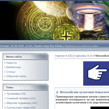
Четверг, 06.08.2026, 14:44 |
Приветствую Вас
Гость
|
Подписка на новости сайта
Главная
»
2022
»
Декабрь
»
16
» Мезозойски
Меню сайта
Новости
Библиотека
Статьи
Обратная связь
Темы
Мезозойские кузнечики повысили
Чупакабра
[793]
Прямокрылые насекомые начали стрекотат
Снежный человек
[1151]
внимания охотившихся на них млекопита
экземпляров кузнечиков и их родственник
Морские чудовища
[1087]
Сухопутные твари
[930]