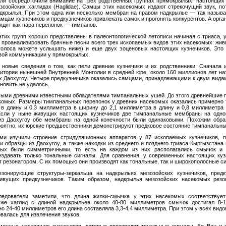
и сосредоточили внимание на трех родственных группах прямокрылых: настоящих куз
зозойских хаглидах (Haglidae). Самцы этих насекомых издают стрекочущий звук, по
адкрылья. При этом одна или несколько мембран на правом надкрылье — так назыв
амцам кузнечиков и предкузнечиков привлекать самок и прогонять конкурентов. А орг
лядят как пара перепонок — тимпанов.
этих групп хорошо представлены в палеонтологической летописи начиная с триаса, у
 проанализировать брачные песни всего трех ископаемых видов этих насекомых: жив
о голоса можете услышать ниже) и еще двух эоценовых настоящих кузнечиков. Это
овой коммуникации у прямокрылых.
 новые сведения о том, как пели древние кузнечики и их родственники. Сначала 
рритории нынешней Внутренней Монголии в средней юре, около 160 миллионов лет н
х Даохугоу. Четыре предкузнечика оказались самцами, принадлежащими к двум вида
ановить не удалось.
амыми древними известными обладателями тимпанальных ушей. До этого древнейшие 
комых. Размеры тимпанальных перепонок у древних насекомых оказались примерно т
 в длину и 0,3 миллиметра в ширину до 2,1 миллиметра в длину и 0,8 миллиметра 
Если у ныне живущих настоящих кузнечиков две тимпанальные мембраны на одно
 из Даохугоу обе мембраны на одной конечности были одинаковыми. Похожим обра
ероятно, их юрские предшественники демонстрируют предковое состояние тимпанальн
и изучили строение стридуляционных аппаратов у 87 ископаемых кузнечиков, п
и образцы из Даохугоу, а также находки из среднего и позднего триаса Кыргызстана
мых были симметричными, то есть на каждом из них располагались смычок и 
здавать только тональные сигналы. Для сравнения, у современных настоящих куз
т резонатором. С их помощью они производят как тональные, так и широкополосные с
езонирующие структуры-зеркальца на надкрыльях мезозойских кузнечиков, пред
ивущих предкузнечиков. Таким образом, надкрылья мезозойских насекомых резо
ледователи заметили, что длина жилки-смычка у этих насекомых соответству
 же хаглид с длиной надкрыльев около 40-80 миллиметров смычок достигал 8-
о 24-40 миллиметров его длина составляла 3,3-4,4 миллиметра. При этом у всех вид
овалась для извлечения звуков.
енных настоящих кузнечиков, которые производят тональные сигналы, Бо Ван и е