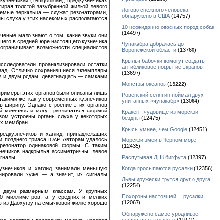
нечиках (Tettigoniidae), предкузнечиках
тирая толстой зазубренной жилкой левого
Логово снежного человека
аемые зеркальца — служат резонаторами,
обнаружено в США
(14757)
аны слуха у этих насекомых располагаются
10 неожиданно опасных пород собак
(14497)
ченые мало знают о том, какие звуки они
шего в средней юре настоящего кузнечика
Чупакабра добралась до
 ограничивает возможности специалистов
Воронежской области
(13760)
Крылья бабочки помогут создать
исследователи проанализировали остатки
антибликовое покрытие экранов
азад. Отлично сохранившиеся экземпляры
(13697)
м и двум родам, девятнадцать — самками
Монстры океанов
(13222)
примеры этих органов были описаны лишь
Ровенский селянин поймал двух
акими же, как у современных кузнечиков
упитанных «чупакабр»
(13064)
в ширину. Однако строение этих органов
й конечности могут различаться формой
Кракен - чудовище из морской
зом устроены органы слуха у некоторых
бездны
(12475)
ых мембран.
Крысы умнее, чем Google
(12451)
редкузнечиков и хаглид, принадлежащих
 и позднего триаса ЮАР. Авторам удалось
Морской змей в Черном море
резонатор одинаковой формы. С таким
(12435)
нечиков надкрылья ассиметричны: левое
игналы.
Распутывая ДНК бигфута
(12397)
кузнечиков и хаглид занимали меньшую
Когда просыпаются русалки
(12356)
нировали хуже — а значит, их сигналы
Львы дружески трутся друг о друга
(12254)
ет двум размерным классам. У крупных
Похороны настоящей… русалки
10 миллиметров, а у средних и мелких
(12067)
ов из Даохугоу на смычковой жилке хорошо
Обнаружено самое уродливое
существо на планете
(11971)
го соавторы построили модель, которая