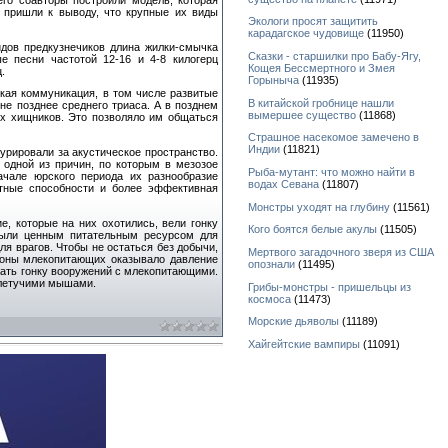
 пришли к выводу, что крупные их виды
Экологи просят защитить
карадагское чудовище
(11950)
идов предкузнечиков длина жилки-смычка
Сказки - старшилки про Бабу-Ягу,
е песни частотой 12-16 и 4-8 килогерц
Кощея Бессмертного и Змея
.
Горыныча
(11935)
кая коммуникация, в том числе развитые
В китайской гробнице нашли
не позднее среднего триаса. А в позднем
вымершее существо
(11868)
х хищников. Это позволяло им общаться
Страшное насекомое замечено в
Индии
(11821)
урировали за акустическое пространство.
 одной из причин, по которым в мезозое
Рыба-мутант: что можно найти в
чале юрского периода их разнообразие
водах Севана
(11807)
етные способности и более эффективная
Монстры уходят на глубину
(11561)
, которые на них охотились, вели гонку
Кого боятся белые акулы
(11505)
 были ценным питательным ресурсом для
я врагов. Чтобы не остаться без добычи,
Мертвого загадочного зверя из США
роны млекопитающих оказывало давление
опознали
(11495)
жать гонку вооружений с млекопитающими.
 летучими мышами.
Грибы-монстры - пришельцы из
космоса
(11473)
Морские дьяволы
(11189)
Хайгейтские вампиры
(11091)