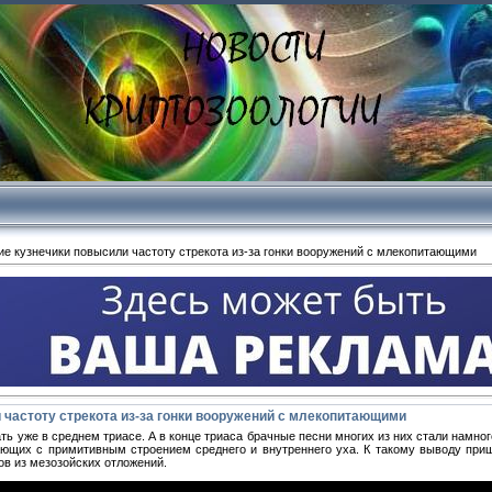
е кузнечики повысили частоту стрекота из-за гонки вооружений с млекопитающими
 частоту стрекота из-за гонки вооружений с млекопитающими
ь уже в среднем триасе. А в конце триаса брачные песни многих из них стали намно
ющих с примитивным строением среднего и внутреннего уха. К такому выводу приш
ов из мезозойских отложений.