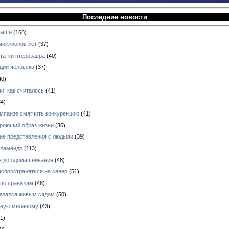
Последние новости
ныши
(168)
миллионов лет
(37)
татки птерозавра
(40)
ции человека
(37)
40)
и, как считалось
(41)
4)
импанзе смягчить конкуренцию
(41)
 роющий образ жизни
(36)
кие представления с людьми
(39)
аламандр
(113)
е до одомашнивания
(48)
аспространяться на север
(51)
 по правилам
(48)
азался живым садом
(50)
зную меланому
(43)
1)