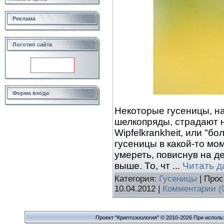
Реклама
Логотип сайта
Форма входа
Некоторые гусеницы, н
шелкопряды, страдают 
Wipfelkrankheit, или "б
гусеницы в какой-то мом
умереть, повиснув на д
выше. То, чт
...
Читать д
Категория:
Гусеницы
| Прос
10.04.2012
|
Комментарии (
Проект "Криптозоология" © 2010-2026 При исполь