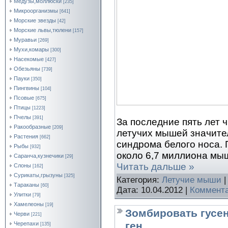
Медузы,моллюски
[235]
Микроорганизмы
[641]
Морские звезды
[42]
Морские львы,тюлени
[157]
Муравьи
[269]
Мухи,комары
[300]
Насекомые
[427]
Обезьяны
[739]
Пауки
[350]
Пингвины
[104]
Псовые
[675]
Птицы
[1223]
Пчелы
[391]
За последние пять лет 
Ракообразные
[209]
летучих мышей значител
Растения
[662]
синдрома белого носа.
Рыбы
[932]
около 6,7 миллиона мы
Саранча,кузнечики
[29]
Читать дальше »
Слоны
[162]
Сурикаты,грызуны
[325]
Категория:
Летучие мыши
|
Тараканы
[60]
Дата:
10.04.2012
|
Коммента
Улитки
[79]
Хамелеоны
[19]
Зомбировать гусе
Черви
[221]
ген
Черепахи
[135]