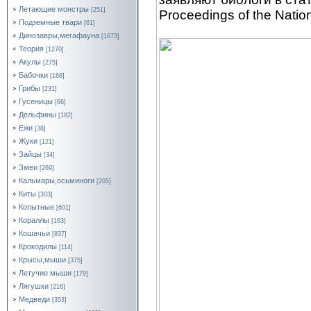
Летающие монстры
[251]
Proceedings of the Natio
Подземные твари
[61]
Динозавры,мегафауна
[1673]
Теория
[1270]
Акулы
[275]
Бабочки
[168]
Грибы
[231]
Гусеницы
[66]
Дельфины
[182]
Ежи
[38]
Жуки
[121]
Зайцы
[34]
Змеи
[269]
Кальмары,осьминоги
[205]
Киты
[303]
Копытные
[601]
Кораллы
[163]
Кошачьи
[837]
Крокодилы
[114]
Крысы,мыши
[375]
Летучие мыши
[179]
Лягушки
[216]
Медведи
[353]