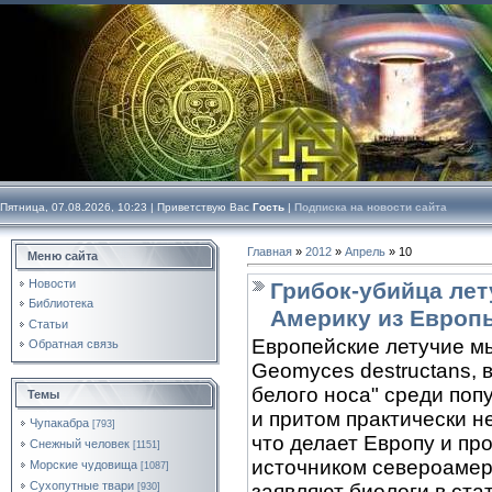
Пятница, 07.08.2026, 10:23 |
Приветствую Вас
Гость
|
Подписка на новости сайта
Главная
»
2012
»
Апрель
»
10
Меню сайта
Новости
Грибок-убийца лет
Библиотека
Америку из Европ
Статьи
Европейские летучие м
Обратная связь
Geomyces destructans, 
белого носа" среди по
Темы
и притом практически н
Чупакабра
[793]
что делает Европу и п
Снежный человек
[1151]
источником североамер
Морские чудовища
[1087]
Сухопутные твари
заявляют биологи в ста
[930]