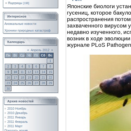
Ящерицы
[198]
Японские биологи устан
гусениц, которое бакул
Интересное
распространения потомс
Аномальные новости
захваченного вирусом у
Хроники природных катастроф
недавно изученного, ис
возник в ходе эволюции
Календарь
журнале PLoS Pathogen
«
Апрель 2012
»
Пн
Вт
Ср
Чт
Пт
Сб
Вс
1
2
3
4
5
6
7
8
9
10
11
12
13
14
15
16
17
18
19
20
21
22
23
24
25
26
27
28
29
30
Архив новостей
2010 Ноябрь
2010 Декабрь
2011 Январь
2011 Февраль
2011 Март
Показать архив