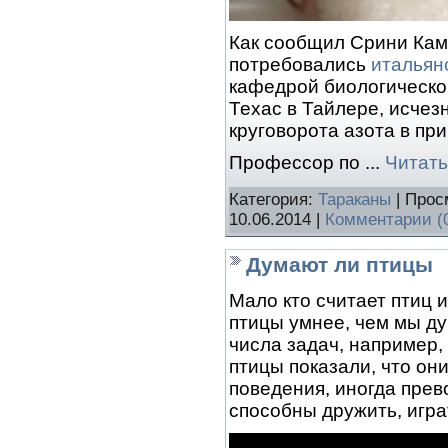
Как сообщил Срини Кам
потребовались
итальян
кафедрой биологическо
Техас в Тайлере, исчез
круговорота азота в пр
Профессор по
...
Читать
Категория:
Тараканы
| Прос
10.06.2014
|
Комментарии (
Думают ли птицы
Мало кто считает птиц 
птицы умнее, чем мы д
числа задач, например,
птицы показали, что о
поведения, иногда пре
способны дружить, игра