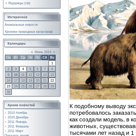
Ящерицы
[198]
Интересное
Аномальные новости
Хроники природных катастроф
Календарь
«
Июнь 2014
»
Пн
Вт
Ср
Чт
Пт
Сб
Вс
1
2
3
4
5
6
7
8
9
10
11
12
13
14
15
16
17
18
19
20
21
22
23
24
25
26
27
28
29
30
К подобному выводу эк
Архив новостей
потребовалось заказат
2010 Ноябрь
2010 Декабрь
как создали модель, в 
2011 Январь
животных, существовав
2011 Февраль
2011 Март
тысячами лет назад и 1
Показать архив