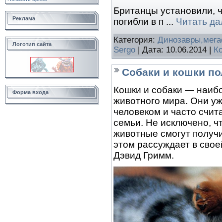
Британцы установили, ч
Реклама
погибли в п
...
Читать да
Категория:
Динозавры,мег
Логотип сайта
Sergo
| Дата:
10.06.2014
|
К
Собаки и кошки по
Кошки и собаки — наибо
Форма входа
животного мира. Они уж
человеком и часто счит
семьи. Не исключено, ч
животные смогут получ
этом рассуждает в свое
Дэвид Гримм.