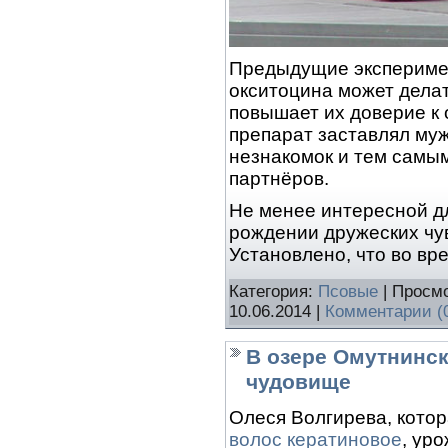
Предыдущие эксперимен
окситоцина может дела
повышает их доверие к
препарат заставлял му
незнакомок и тем самым
партнёров.
Не менее интересной дл
рождении дружеских чу
Установлено, что во вр
Категория:
Псовые
| Просмо
10.06.2014
|
Комментарии (
В озере Омутнинс
чудовище
Олеся Волгирева, кото
волос кератиновое
, ур