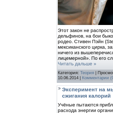
Этот закон не распрост
дельфинов, на бои быко
родео. Стивен Пэйн (St
мексиканского цирка, за
ничего из вышеперечисл
лицемерной». По его сло
Читать дальше »
Категория:
Теория
| Просмо
10.06.2014
|
Комментарии (
Эксперимент на м
сжигания калорий
Учёные пытаются прибли
расхода энергии орган