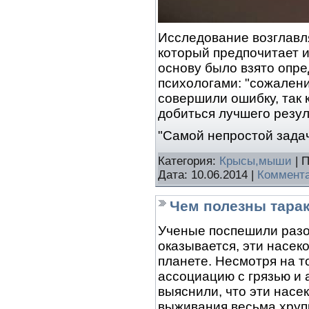
Исследование возглавл
который предпочитает и
основу было взято опр
психологами: "сожалени
совершили ошибку, так 
добиться лучшего резул
"Самой непростой зада
Категория:
Крысы,мыши
| 
Дата:
10.06.2014
|
Коммента
Чем полезны тара
Ученые поспешили разоч
оказывается, эти насе
планете. Несмотря на т
ассоциацию с грязью и
выяснили, что эти нас
выживания весьма хруп