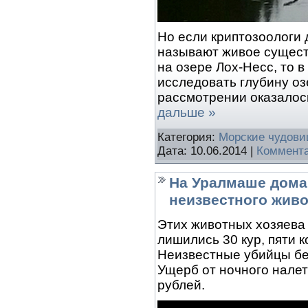
Но если криптозоологи 
называют живое существ
на озере Лох-Несс, то 
исследовать глубину о
рассмотрении оказалось
дальше »
Категория:
Морские чудов
Дата:
10.06.2014
|
Коммента
На Уралмаше домаш
неизвестного живо
Этих животных хозяева 
лишились 30 кур, пяти к
Неизвестные убийцы без
Ущерб от ночного налет
рублей.