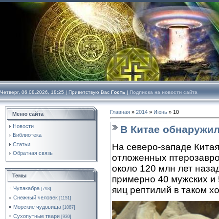
Четверг, 06.08.2026, 18:25 |
Приветствую Вас
Гость
|
Подписка на новости сайта
Главная
»
2014
»
Июнь
»
10
Меню сайта
Новости
В Китае обнаружи
Библиотека
Статьи
На северо-западе Китая
Обратная связь
отложенных птерозавр
около 120 млн лет наза
Темы
примерно 40 мужских и 
яиц рептилий в таком х
Чупакабра
[793]
Снежный человек
[1151]
Морские чудовища
[1087]
Сухопутные твари
[930]