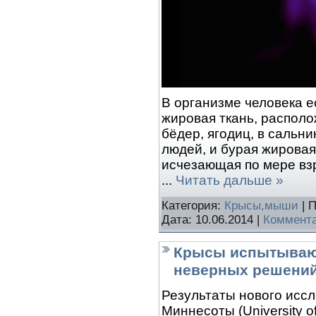
В организме человека е
жировая ткань, располо
бёдер, ягодиц, в сальн
людей, и бурая жировая
исчезающая по мере вз
...
Читать дальше »
Категория:
Крысы,мыши
| 
Дата:
10.06.2014
|
Коммента
Крысы испытывают
неверных решени
Результаты нового исс
Миннесоты (University o