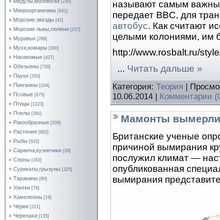
Медузы,моллюски
называют самым важным
[235]
Микроорганизмы
[641]
передает BBC, для тра
Морские звезды
[42]
автобус
. Как считают и
Морские львы,тюлени
[157]
целыми колониями, им 
Муравьи
[269]
Мухи,комары
[300]
http://www.rosbalt.ru/sty
Насекомые
[427]
...
Читать дальше »
Обезьяны
[739]
Пауки
[350]
Категория:
Теория
| Просмо
Пингвины
[104]
Псовые
10.06.2014
|
Комментарии (
[675]
Птицы
[1223]
Пчелы
[391]
Мамонты вымерли 
Ракообразные
[209]
Растения
[662]
Британские ученые опр
Рыбы
[932]
причиной вымирания кр
Саранча,кузнечики
[29]
послужил климат — наст
Слоны
[162]
опубликованная специал
Сурикаты,грызуны
[325]
вымирания представите
Тараканы
[60]
Улитки
[79]
Хамелеоны
[19]
Черви
[221]
Черепахи
[135]