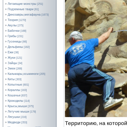
Летающие монстры
[251]
Подземные твари
[61]
Динозавры,мегафауна
[1673]
Теория
[1270]
Акулы
[275]
Бабочки
[168]
Грибы
[231]
Гусеницы
[66]
Дельфины
[182]
Ежи
[38]
Жуки
[121]
Зайцы
[34]
Змеи
[269]
Кальмары,осьминоги
[205]
Киты
[303]
Копытные
[601]
Кораллы
[163]
Кошачьи
[837]
Крокодилы
[114]
Крысы,мыши
[375]
Летучие мыши
[179]
Лягушки
[216]
Территорию, на которо
Медведи
[353]