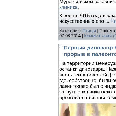
Муравьевском заказник
клиника
.
К весне 2015 года в за
искусственные опо
...
Чи
Категория:
Птицы
| Просмот
07.08.2014
|
Комментарии (
Первый динозавр 
прорыв в палеонт
На территории Венесуэ
останки динозавра. Наз
честь геологической фо
где, собственно, были 
лакинтозавр был с индю
загнутые кончики некото
брезговал он и насеком