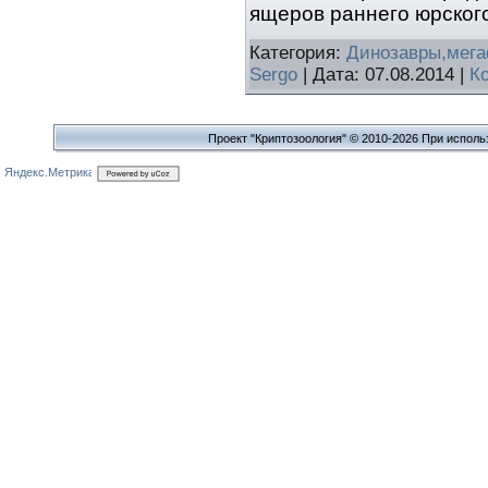
ящеров раннего юрского
Категория:
Динозавры,мег
Sergo
| Дата:
07.08.2014
|
К
Проект "Криптозоология" © 2010-2026 При исполь