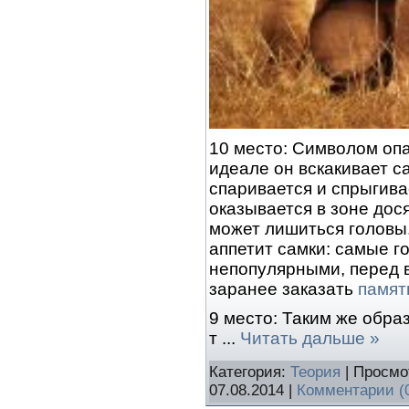
10 место: Символом опа
идеале он вскакивает са
спаривается и спрыгивае
оказывается в зоне дос
может лишиться головы
аппетит самки: самые 
непопулярными, перед 
заранее заказать
памят
9 место: Таким же обра
т
...
Читать дальше »
Категория:
Теория
| Просмо
07.08.2014
|
Комментарии (