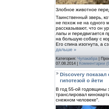
Злобное животное пере
Таинственный зверь, ко
не похож не на одного 
рассказывают, что он у
лапы и передвигается п
на большую собаку с ко
Его спина изогнута, а с
дальше »
Категория:
Чупакабра
| Про
07.08.2014
|
Комментарии (
Discovery показал
гипотезой о йети
В год 55-ой годовщины 
транслировал кинокарти
снежном человеке".