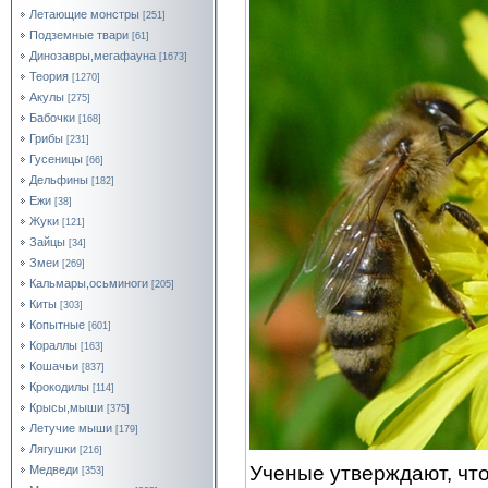
Летающие монстры
[251]
Подземные твари
[61]
Динозавры,мегафауна
[1673]
Теория
[1270]
Акулы
[275]
Бабочки
[168]
Грибы
[231]
Гусеницы
[66]
Дельфины
[182]
Ежи
[38]
Жуки
[121]
Зайцы
[34]
Змеи
[269]
Кальмары,осьминоги
[205]
Киты
[303]
Копытные
[601]
Кораллы
[163]
Кошачьи
[837]
Крокодилы
[114]
Крысы,мыши
[375]
Летучие мыши
[179]
Лягушки
[216]
Ученые утверждают, чт
Медведи
[353]