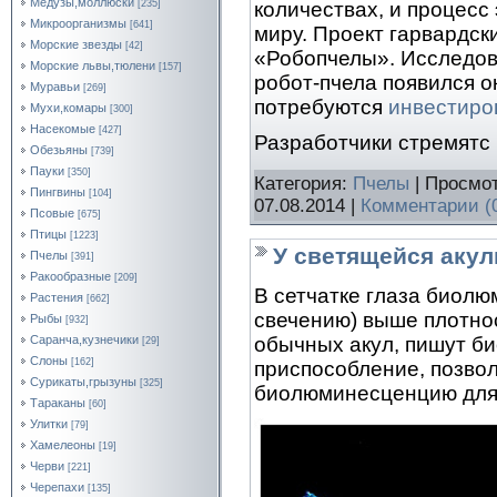
Медузы,моллюски
количествах, и процесс 
[235]
Микроорганизмы
[641]
миру. Проект гарвардск
Морские звезды
[42]
«Робопчелы». Исследова
Морские львы,тюлени
[157]
робот-пчела появился о
Муравьи
[269]
потребуются
инвестиро
Мухи,комары
[300]
Насекомые
[427]
Разработчики стремятс
Обезьяны
[739]
Пауки
[350]
Категория:
Пчелы
| Просмот
Пингвины
[104]
07.08.2014
|
Комментарии (
Псовые
[675]
Птицы
[1223]
У светящейся акул
Пчелы
[391]
Ракообразные
[209]
В сетчатке глаза биолю
Растения
[662]
свечению) выше плотно
Рыбы
[932]
Саранча,кузнечики
обычных акул, пишут б
[29]
Слоны
[162]
приспособление, позво
Сурикаты,грызуны
[325]
биолюминесценцию для 
Тараканы
[60]
Улитки
[79]
Хамелеоны
[19]
Черви
[221]
Черепахи
[135]