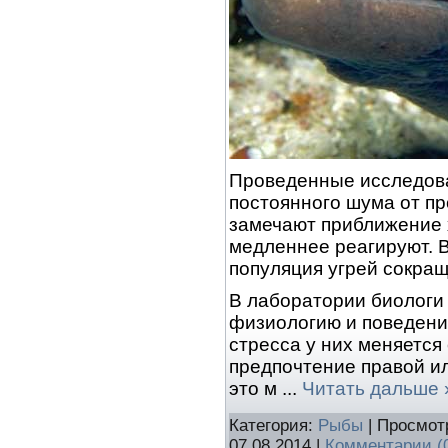
Проведенные исследова
постоянного шума от п
замечают приближение 
медленнее реагируют. В
популяция угрей сокращ
В лаборатории биологи 
физиологию и поведение
стресса у них меняется
предпочтение правой ил
это м
...
Читать дальше 
Категория:
Рыбы
| Просмот
07.08.2014
|
Комментарии (