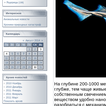
Ящерицы
[198]
Интересное
Аномальные новости
Хроники природных катастроф
Календарь
«
Август 2014
»
Пн
Вт
Ср
Чт
Пт
Сб
Вс
1
2
3
4
5
6
7
8
9
10
11
12
13
14
15
16
17
18
19
20
21
22
23
24
25
26
27
28
29
30
31
Архив новостей
На глубине 200-1000 ме
2010 Ноябрь
2010 Декабрь
глубже, тем чаще живы
2011 Январь
собственным свечение
2011 Февраль
2011 Март
веществом удобно нан
Показать архив
разобраться с механизм