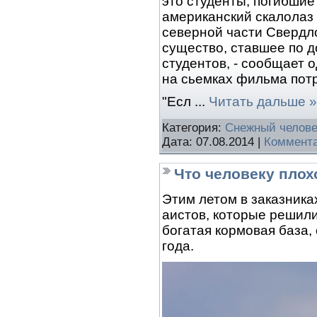
это студенты, погибшие
американский скалолаз
северной части Свердло
существо, ставшее по д
студентов, - сообщает 
на сьемках фильма по
"Есл
...
Читать дальше »
Категория:
Снежный челове
Дата:
07.08.2014
|
Коммента
Что человеку плох
Этим летом в заказник
аистов, которые решили
богатая кормовая база
года.