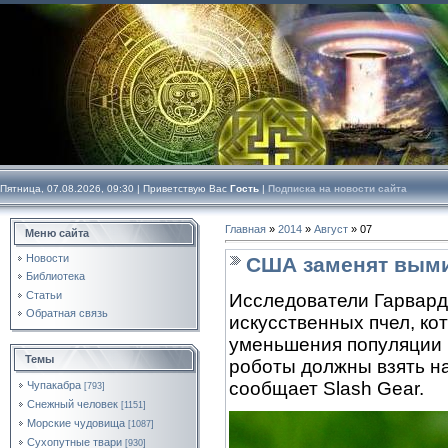
Пятница, 07.08.2026, 09:30 |
Приветствую Вас
Гость
|
Подписка на новости сайта
Главная
»
2014
»
Август
»
07
Меню сайта
Новости
США заменят выми
Библиотека
Статьи
Исследователи Гарвард
Обратная связь
искусственных пчел, к
уменьшения популяции
Темы
роботы должны взять н
сообщает Slash Gear.
Чупакабра
[793]
Снежный человек
[1151]
Морские чудовища
[1087]
Сухопутные твари
[930]