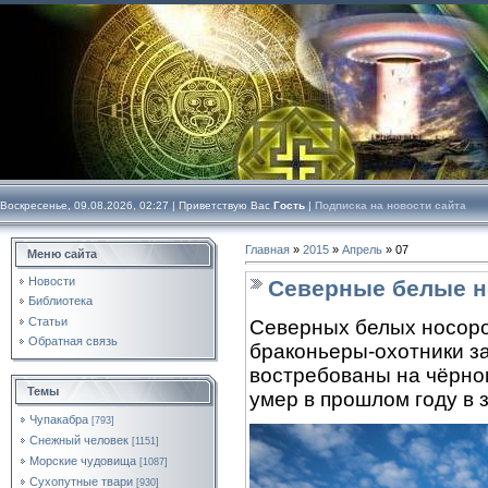
Воскресенье, 09.08.2026, 02:27 |
Приветствую Вас
Гость
|
Подписка на новости сайта
Главная
»
2015
»
Апрель
»
07
Меню сайта
Новости
Северные белые н
Библиотека
Статьи
Северных белых носоро
Обратная связь
браконьеры-охотники за
востребованы на чёрно
Темы
умер в прошлом году в 
Чупакабра
[793]
Снежный человек
[1151]
Морские чудовища
[1087]
Сухопутные твари
[930]