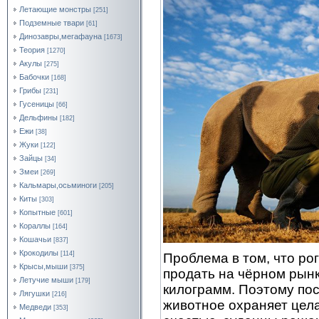
Летающие монстры
[251]
Подземные твари
[61]
Динозавры,мегафауна
[1673]
Теория
[1270]
Акулы
[275]
Бабочки
[168]
Грибы
[231]
Гусеницы
[66]
Дельфины
[182]
Ежи
[38]
Жуки
[122]
Зайцы
[34]
Змеи
[269]
Кальмары,осьминоги
[205]
Киты
[303]
Копытные
[601]
Кораллы
[164]
Кошачьи
[837]
Крокодилы
[114]
Проблема в том, что ро
Крысы,мыши
[375]
продать на чёрном рынк
Летучие мыши
[179]
килограмм. Поэтому по
Лягушки
[216]
животное охраняет цела
Медведи
[353]