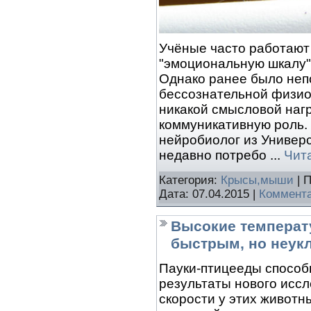
Учёные часто работают
"эмоциональную шкалу"
Однако ранее было неп
бессознательной физио
никакой смысловой нагр
коммуникативную роль. 
нейробиолог из Универ
недавно потребо
...
Чит
Категория:
Крысы,мыши
| 
Дата:
07.04.2015
|
Коммента
Высокие температ
быстрым, но неу
Пауки-птицееды способ
результаты нового иссл
скорости у этих животн