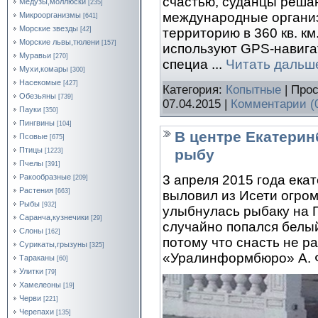
счастью, суданцы решаю
Медузы,моллюски
[235]
международные организ
Микроорганизмы
[641]
Морские звезды
территорию в 360 кв. км
[42]
Морские львы,тюлени
[157]
используют GPS-навига
Муравьи
[270]
специа
...
Читать дальш
Мухи,комары
[300]
Насекомые
[427]
Категория:
Копытные
| Прос
Обезьяны
[739]
07.04.2015
|
Комментарии (
Пауки
[350]
Пингвины
[104]
В центре Екатери
Псовые
[675]
Птицы
рыбу
[1223]
Пчелы
[391]
Ракообразные
3 апреля 2015 года ек
[209]
Растения
[663]
выловил из Исети огро
Рыбы
[932]
улыбнулась рыбаку на П
Саранча,кузнечики
[29]
случайно попался белый
Слоны
[162]
потому что снасть не р
Сурикаты,грызуны
[325]
«Уралинформбюро» А. 
Тараканы
[60]
Улитки
[79]
Хамелеоны
[19]
Черви
[221]
Черепахи
[135]