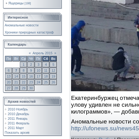
Ящерицы
[198]
Интересное
Аномальные новости
Хроники природных катастроф
Календарь
«
Апрель 2015
»
Пн
Вт
Ср
Чт
Пт
Сб
Вс
1
2
3
4
5
6
7
8
9
10
11
12
13
14
15
16
17
18
19
20
21
22
23
24
25
26
27
28
29
30
Екатеринбуржец отмечае
Архив новостей
улову удивлен не сильн
2010 Ноябрь
килограммов», — добав
2010 Декабрь
2011 Январь
Аномальные новости со
2011 Февраль
http://ufonews.su/news4
2011 Март
Показать архив