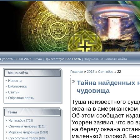
Суббота, 08.08.2026, 22:44 |
Приветствую Вас
Гость
|
Подписка на новости сайта
Главная
»
2018
»
Сентябрь
»
22
Меню сайта
Новости
Тайна найденных н
Библиотека
чудовища
Статьи
Обратная связь
Туша неизвестного сущ
океана в американском
Темы
Об этом сообщает изда
Чупакабра
[793]
Уоррен заявил, что во 
Снежный человек
[1151]
на берегу океана остан
Морские чудовища
[1087]
маленькой головой. Био
Сухопутные твари
[930]