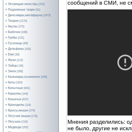
сообщений в СМИ, не см
Летающие монстры
[251]
Подземные твари
[61]
Динозавры,мегафауна
[1673]
Теория
[1270]
Акулы
[275]
Бабочки
[168]
Грибы
[231]
Гусеницы
[66]
Дельфины
[182]
Ежи
[38]
Жуки
[122]
Зайцы
[34]
Змеи
[269]
Кальмары,осьминоги
[205]
Киты
[303]
Копытные
[601]
Кораллы
[164]
Кошачьи
[837]
Крокодилы
[114]
Крысы,мыши
[375]
Летучие мыши
[179]
Мнения разделились: од
Лягушки
[216]
не было, другие не искл
Медведи
[353]