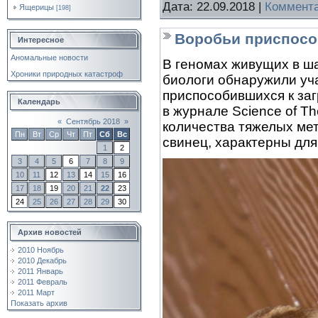
Дата:
22.09.2018
|
Коммента
Ящерицы
[198]
Воробьи приспосо
Интересное
Аномальные новости
В геномах живущих в ш
Хроники природных катастроф
биологи обнаружили уча
приспособившихся к за
Календарь
в журнале Science of T
«
Сентябрь 2018
»
количества тяжелых мет
Пн
Вт
Ср
Чт
Пт
Сб
Вс
свинец, характерны для
1
2
3
4
5
6
7
8
9
10
11
12
13
14
15
16
17
18
19
20
21
22
23
24
25
26
27
28
29
30
Архив новостей
2010 Ноябрь
2010 Декабрь
2011 Январь
2011 Февраль
2011 Март
Показать архив