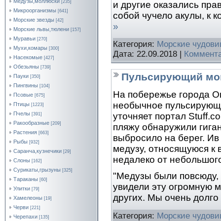
Медузы,моллюски
[235]
и другие оказались пр
Микроорганизмы
[641]
собой чучело акулы, к 
Морские звезды
[42]
»
Морские львы,тюлени
[157]
Муравьи
[270]
Категория:
Морские чудов
Мухи,комары
[300]
Дата:
22.09.2018
|
Коммента
Насекомые
[427]
Обезьяны
[739]
Пульсирующий мон
Пауки
[350]
Пингвины
[104]
На побережье города О
Псовые
[675]
необычное пульсирующе
Птицы
[1223]
Пчелы
уточняет портал Stuff.c
[391]
Ракообразные
[209]
пляжу обнаружили гига
Растения
[663]
выбросило на берег. И
Рыбы
[932]
медузу, относящуюся к 
Саранча,кузнечики
[29]
недалеко от небольшого
Слоны
[162]
Сурикаты,грызуны
[325]
"Медузы были повсюду,
Тараканы
[60]
увидели эту огромную м
Улитки
[79]
других. Мы очень долго
Хамелеоны
[19]
Черви
[221]
Категория:
Морские чудов
Черепахи
[135]