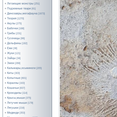
Летающие монстры
[251]
Подземные твари
[61]
Динозавры,мегафауна
[1673]
Теория
[1270]
Акулы
[275]
Бабочки
[168]
Грибы
[231]
Гусеницы
[66]
Дельфины
[182]
Ежи
[38]
Жуки
[121]
Зайцы
[34]
Змеи
[269]
Кальмары,осьминоги
[205]
Киты
[303]
Копытные
[601]
Кораллы
[163]
Кошачьи
[837]
Крокодилы
[114]
Крысы,мыши
[375]
Летучие мыши
[179]
Лягушки
[216]
Медведи
[353]