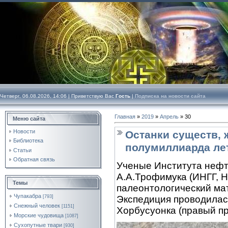
Четверг, 06.08.2026, 14:06 |
Приветствую Вас
Гость
|
Подписка на новости сайта
Главная
»
2019
»
Апрель
»
30
Меню сайта
Новости
Останки существ, 
Библиотека
полумиллиарда ле
Статьи
Обратная связь
Ученые Института нефт
А.А.Трофимука (ИНГГ, 
Темы
палеонтологический ма
Чупакабра
[793]
Экспедиция проводилась
Снежный человек
[1151]
Хорбусуонка (правый пр
Морские чудовища
[1087]
Сухопутные твари
[930]