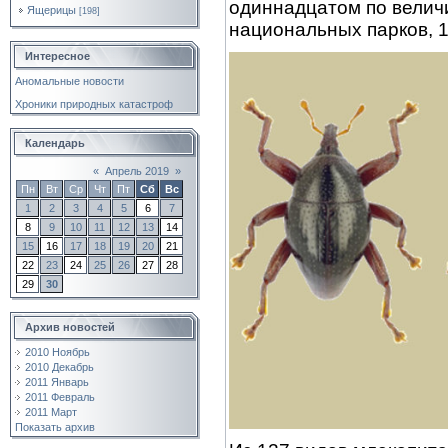
одиннадцатом по велич
Ящерицы
[198]
национальных парков, 1
Интересное
Аномальные новости
Хроники природных катастроф
Календарь
«
Апрель 2019
»
Пн
Вт
Ср
Чт
Пт
Сб
Вс
1
2
3
4
5
6
7
8
9
10
11
12
13
14
15
16
17
18
19
20
21
22
23
24
25
26
27
28
29
30
Архив новостей
2010 Ноябрь
2010 Декабрь
2011 Январь
2011 Февраль
2011 Март
Показать архив