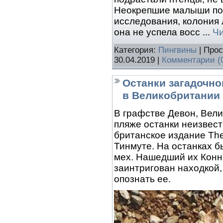
Неокрепшие малыши пог
исследования, колония 
она не успела восс
...
Чи
Категория:
Пингвины
| Прос
30.04.2019
|
Комментарии (
Останки загадочно
в Великобритании
В графстве Девон, Вел
пляже останки неизвест
британское издание The
Тинмуте. На останках б
мех. Нашедший их Конно
заинтригован находкой, 
опознать ее.