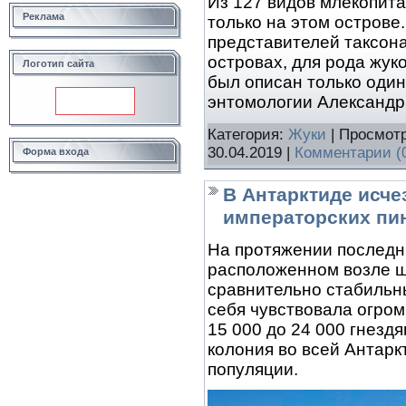
Из 127 видов млекопит
Реклама
только на этом острове
представителей таксона
островах, для рода жуко
Логотип сайта
был описан только один
энтомологии Александр
Категория:
Жуки
| Просмотр
30.04.2019
|
Комментарии (
Форма входа
В Антарктиде исче
императорских пи
На протяжении последни
расположенном возле ш
сравнительно стабильн
себя чувствовала огром
15 000 до 24 000 гнезд
колония во всей Антарк
популяции.