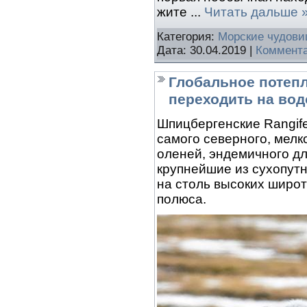
жите
...
Читать дальше 
Категория:
Морские чудов
Дата:
30.04.2019
|
Коммента
Глобальное потепл
переходить на во
Шпицбергенские Rangife
самого северного, мелк
оленей, эндемичного дл
крупнейшие из сухопут
на столь высоких широт
полюса.