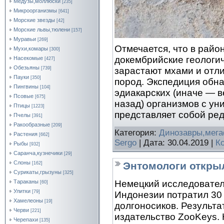
Медузы,моллюски
[235]
Микроорганизмы
[641]
Морские звезды
[42]
Морские львы,тюлени
[157]
Муравьи
[269]
Отмечается, что в райо
Мухи,комары
[300]
докембрийские геологич
Насекомые
[427]
Обезьяны
зарастают мхами и отл
[739]
Пауки
[350]
пород. Экспедиция обн
Пингвины
[104]
эдиакарских (иначе — в
Псовые
[675]
назад) организмов с ун
Птицы
[1223]
представляет собой ре
Пчелы
[391]
Ракообразные
[209]
Категория:
Динозавры,мег
Растения
[662]
Sergo
| Дата:
30.04.2019
|
К
Рыбы
[932]
Саранча,кузнечики
[29]
Слоны
Энтомологи откры
[162]
Сурикаты,грызуны
[325]
Тараканы
Немецкий исследовател
[60]
Улитки
[79]
Индонезии потратил 30 
Хамелеоны
[19]
долгоносиков. Результ
Черви
[221]
издательство ZooKeys.
Черепахи
[135]