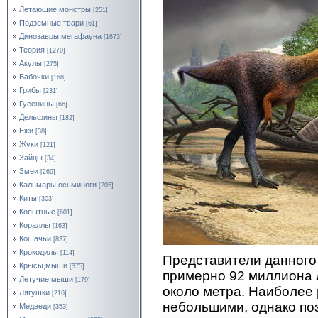
Летающие монстры
[251]
Подземные твари
[61]
Динозавры,мегафауна
[1673]
Теория
[1270]
Акулы
[275]
Бабочки
[168]
Грибы
[231]
Гусеницы
[66]
Дельфины
[182]
Ежи
[38]
Жуки
[121]
Зайцы
[34]
Змеи
[269]
Кальмары,осьминоги
[205]
Киты
[303]
Копытные
[601]
Кораллы
[163]
Кошачьи
[837]
Крокодилы
[114]
Представители данного 
Крысы,мыши
[375]
примерно 92 миллиона л
Летучие мыши
[179]
около метра. Наиболее
Лягушки
[216]
небольшими, однако по
Медведи
[353]