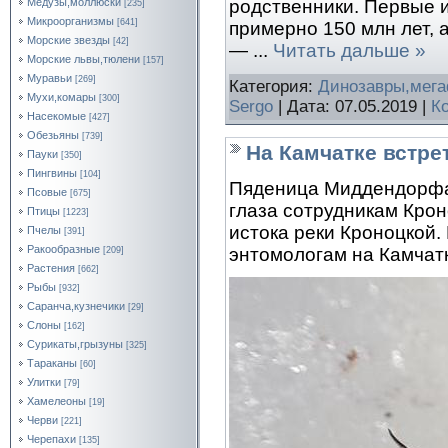
родственники. Первые 
Медузы,моллюски
[235]
Микроорганизмы
[641]
примерно 150 млн лет,
Морские звезды
[42]
—
...
Читать дальше »
Морские львы,тюлени
[157]
Муравьи
[269]
Категория:
Динозавры,мег
Мухи,комары
[300]
Sergo
| Дата:
07.05.2019
|
К
Насекомые
[427]
Обезьяны
[739]
На Камчатке встр
Пауки
[350]
Пингвины
[104]
Пяденица Миддендорфа (
Псовые
[675]
глаза сотрудникам Крон
Птицы
[1223]
истока реки Кроноцкой.
Пчелы
[391]
Ракообразные
энтомологам на Камчатк
[209]
Растения
[662]
Рыбы
[932]
Саранча,кузнечики
[29]
Слоны
[162]
Сурикаты,грызуны
[325]
Тараканы
[60]
Улитки
[79]
Хамелеоны
[19]
Черви
[221]
Черепахи
[135]