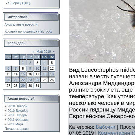
Ящерицы
[198]
Интересное
Аномальные новости
Хроники природных катастроф
Календарь
«
Май 2019
»
Пн
Вт
Ср
Чт
Пт
Сб
Вс
1
2
3
4
5
Вид Leucobrephos midden
6
7
8
9
10
11
12
13
14
15
16
17
18
19
назван в честь путешес
20
21
22
23
24
25
26
Александра Миддендорф
27
28
29
30
31
ранние сроки лёта еще 
температуре. Как уточ
Архив новостей
несколько человек в ми
2010 Ноябрь
России пяденицу Мидде
2010 Декабрь
Европейском Северо-в
2011 Январь
2011 Февраль
2011 Март
Категория:
Бабочки
| Просм
Показать архив
07.05.2019
|
Комментарии (