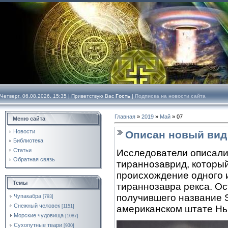
Четверг, 06.08.2026, 15:35 |
Приветствую Вас
Гость
|
Подписка на новости сайта
Главная
»
2019
»
Май
»
07
Меню сайта
Новости
Описан новый вид
Библиотека
Статьи
Исследователи описали
Обратная связь
тираннозаврид, которы
происхождение одного 
Темы
тираннозавра рекса. Ос
получившего название S
Чупакабра
[793]
Снежный человек
[1151]
американском штате Нь
Морские чудовища
[1087]
Сухопутные твари
[930]