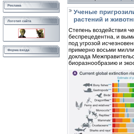
Реклама
Ученые пригрозил
растений и живот
Логотип сайта
Степень воздействия ч
беспрецедентна, и вым
под угрозой исчезновен
примерно восьми миллио
Форма входа
доклада Межправительс
биоразнообразию и эко