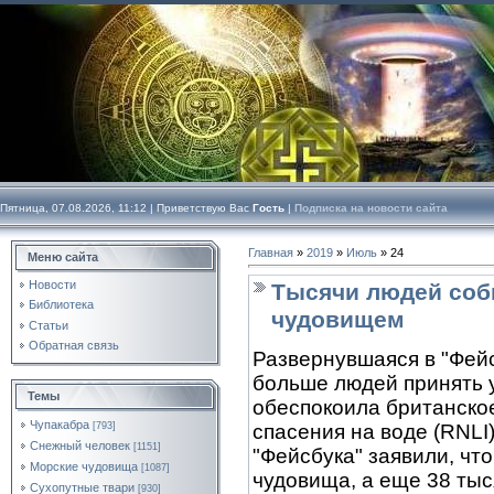
Пятница, 07.08.2026, 11:12 |
Приветствую Вас
Гость
|
Подписка на новости сайта
Главная
»
2019
»
Июль
»
24
Меню сайта
Новости
Тысячи людей соби
Библиотека
чудовищем
Статьи
Обратная связь
Развернувшаяся в "Фей
больше людей принять у
Темы
обеспокоила британско
Чупакабра
[793]
спасения на воде (RNLI
Снежный человек
[1151]
"Фейсбука" заявили, чт
Морские чудовища
[1087]
чудовища, а еще 38 тыс
Сухопутные твари
[930]