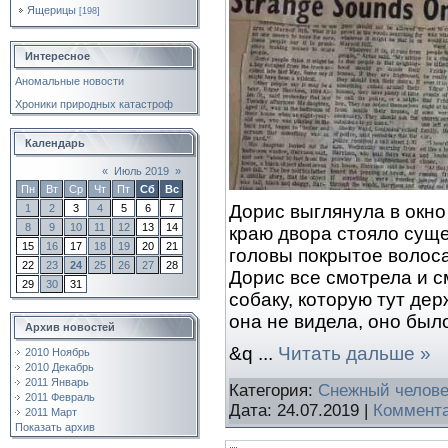
Ящерицы
[198]
Интересное
Аномальные новости
Хроники природных катастроф
Календарь
«
Июль 2019
»
Пн
Вт
Ср
Чт
Пт
Сб
Вс
Дорис выглянула в окно
1
2
3
4
5
6
7
8
9
10
11
12
13
14
краю двора стояло суще
15
16
17
18
19
20
21
головы покрытое волоса
22
23
24
25
26
27
28
Дорис все смотрела и с
29
30
31
собаку, которую тут де
она не видела, оно был
Архив новостей
&q
...
Читать дальше »
2010 Ноябрь
2010 Декабрь
2011 Январь
Категория:
Снежный челове
2011 Февраль
Дата:
24.07.2019
|
Коммента
2011 Март
Показать архив