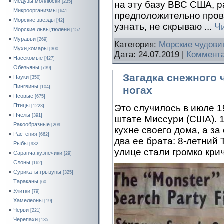
Медузы,моллюски
[235]
на эту базу ВВС США, 
Микроорганизмы
[641]
предположительно про
Морские звезды
[42]
узнать, не скрываю
...
Ч
Морские львы,тюлени
[157]
Муравьи
[269]
Категория:
Морские чудов
Мухи,комары
[300]
Дата:
24.07.2019
|
Коммента
Насекомые
[427]
Обезьяны
[739]
Загадка снежного 
Пауки
[350]
Пингвины
ногах
[104]
Псовые
[675]
Птицы
Это случилось в июле 1
[1223]
Пчелы
[391]
штате Миссури (США). 
Ракообразные
[209]
кухне своего дома, а за
Растения
[662]
два ее брата: 8-летний 
Рыбы
[932]
улице стали громко крич
Саранча,кузнечики
[29]
Слоны
[162]
Сурикаты,грызуны
[325]
Тараканы
[60]
Улитки
[79]
Хамелеоны
[19]
Черви
[221]
Черепахи
[135]