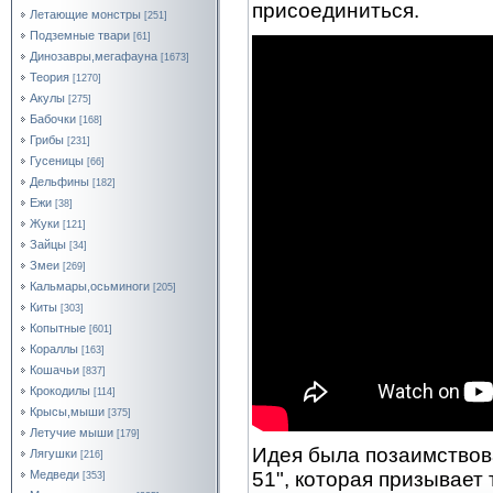
присоединиться.
Летающие монстры
[251]
Подземные твари
[61]
Динозавры,мегафауна
[1673]
Теория
[1270]
Акулы
[275]
Бабочки
[168]
Грибы
[231]
Гусеницы
[66]
Дельфины
[182]
Ежи
[38]
Жуки
[121]
Зайцы
[34]
Змеи
[269]
Кальмары,осьминоги
[205]
Киты
[303]
Копытные
[601]
Кораллы
[163]
Кошачьи
[837]
Крокодилы
[114]
Крысы,мыши
[375]
Летучие мыши
[179]
Идея была позаимствов
Лягушки
[216]
51", которая призывает
Медведи
[353]