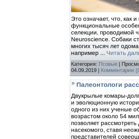
Это означает, что, как 
функциональные особен
селекции, проводимой ч
Neuroscience. Собаки с
многих тысяч лет одома
например
...
Читать дал
Категория:
Псовые
| Просмо
04.09.2019
|
Комментарии (
Палеонтологи расс
Двукрылые комары-долг
и эволюционную истори
одного из них ученые о
возрастом около 54 мил
позволяет рассмотреть
насекомого, ставя нео
представителей соверш