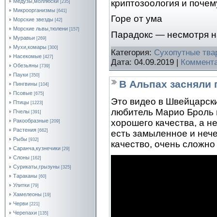
криптозоология и почем
Медузы,моллюски
[235]
Микроорганизмы
[641]
Горе от ума
Морские звезды
[42]
Морские львы,тюлени
[157]
Парадокс — несмотря н
Муравьи
[269]
Мухи,комары
[300]
Категория:
Сухопутные тва
Насекомые
[427]
Дата:
04.09.2019
|
Коммента
Обезьяны
[739]
Пауки
[350]
В Альпах засняли 
Пингвины
[104]
Псовые
[675]
Это видео в Швейцарск
Птицы
[1223]
любитель Марио Броль 
Пчелы
[391]
Ракообразные
хорошего качества, а н
[209]
Растения
[662]
есть замыленное и нече
Рыбы
[932]
качество, очень сложно
Саранча,кузнечики
[29]
Слоны
[162]
Сурикаты,грызуны
[325]
Тараканы
[60]
Улитки
[79]
Хамелеоны
[19]
Черви
[221]
Черепахи
[135]