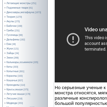
Летающие монстры
[251]
Подземные твари
[61]
Динозавры,мегафауна
[1673]
Теория
[1270]
Акулы
[275]
Бабочки
[168]
Грибы
[231]
Гусеницы
[66]
Дельфины
[182]
Ежи
[38]
Жуки
[121]
Зайцы
[34]
Змеи
[269]
Кальмары,осьминоги
[205]
Киты
[303]
Копытные
[601]
Кораллы
[163]
Кошачьи
[837]
Крокодилы
[114]
Но серьезные ученые к
Крысы,мыши
[375]
монстра относятся, мягк
Летучие мыши
[179]
различные конспиролог
Лягушки
[216]
большой популярностью.
Медведи
[353]