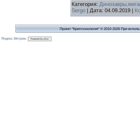
Категория:
Динозавры,мег
Sergo
| Дата:
04.09.2019
|
К
Проект "Криптозоология" © 2010-2026 При исполь