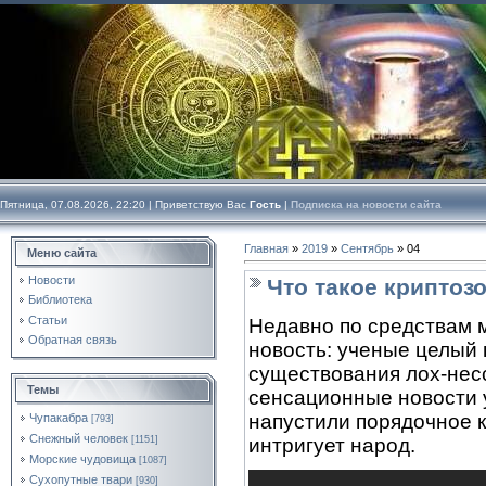
Пятница, 07.08.2026, 22:20 |
Приветствую Вас
Гость
|
Подписка на новости сайта
Главная
»
2019
»
Сентябрь
»
04
Меню сайта
Новости
Что такое криптоз
Библиотека
Статьи
Недавно по средствам 
Обратная связь
новость: ученые целый
существования лох-нес
Темы
сенсационные новости 
напустили порядочное к
Чупакабра
[793]
Снежный человек
[1151]
интригует народ.
Морские чудовища
[1087]
Сухопутные твари
[930]