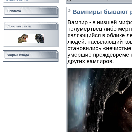
Вампиры бывают 
Реклама
Вампир - в низшей миф
Логотип сайта
полумертвец либо мерт
являющийся в облике л
людей, насылающий кош
становились «нечистые
умершие преждевременн
Форма входа
других вампиров.