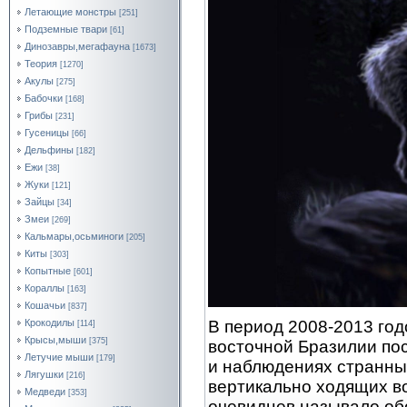
Летающие монстры
[251]
Подземные твари
[61]
Динозавры,мегафауна
[1673]
Теория
[1270]
Акулы
[275]
Бабочки
[168]
Грибы
[231]
Гусеницы
[66]
Дельфины
[182]
Ежи
[38]
Жуки
[121]
Зайцы
[34]
Змеи
[269]
Кальмары,осьминоги
[205]
Киты
[303]
Копытные
[601]
Кораллы
[163]
Кошачьи
[837]
В период 2008-2013 год
Крокодилы
[114]
Крысы,мыши
[375]
восточной Бразилии по
Летучие мыши
[179]
и наблюдениях странны
Лягушки
[216]
вертикально ходящих в
Медведи
[353]
очевидцев называло об