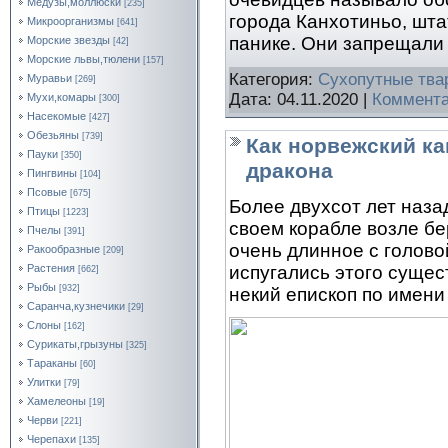
Медузы,моллюски
[235]
города Канхотиньо, шта
Микроорганизмы
[641]
панике. Они запрещали
Морские звезды
[42]
Морские львы,тюлени
[157]
Категория:
Сухопутные тва
Муравьи
[269]
Дата:
04.11.2020
|
Коммента
Мухи,комары
[300]
Насекомые
[427]
Обезьяны
[739]
Как норвежский ка
Пауки
[350]
дракона
Пингвины
[104]
Псовые
[675]
Более двухсот лет наза
Птицы
[1223]
своем корабле возле бе
Пчелы
[391]
очень длинное с голов
Ракообразные
[209]
Растения
испугались этого сущест
[662]
Рыбы
[932]
некий епископ по имени
Саранча,кузнечики
[29]
Слоны
[162]
Сурикаты,грызуны
[325]
Тараканы
[60]
Улитки
[79]
Хамелеоны
[19]
Черви
[221]
Черепахи
[135]