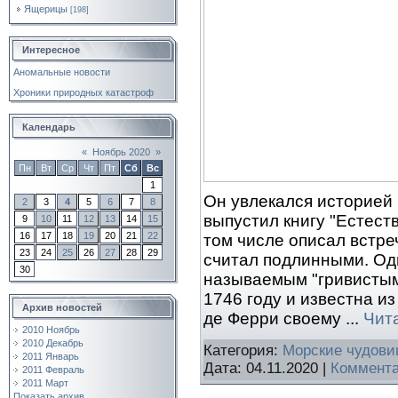
Ящерицы
[198]
Интересное
Аномальные новости
Хроники природных катастроф
Календарь
«
Ноябрь 2020
»
Пн
Вт
Ср
Чт
Пт
Сб
Вс
1
Он увлекался историей 
2
3
4
5
6
7
8
выпустил книгу "Естест
9
10
11
12
13
14
15
16
17
18
19
20
21
22
том числе описал встр
23
24
25
26
27
28
29
считал подлинными. Одн
30
называемым "гривистым
1746 году и известна и
Архив новостей
де Ферри своему
...
Чит
2010 Ноябрь
2010 Декабрь
Категория:
Морские чудов
2011 Январь
Дата:
04.11.2020
|
Коммента
2011 Февраль
2011 Март
Показать архив