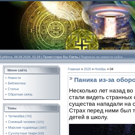
Суббота, 08.08.2026, 02:29 |
Приветствую Вас
Гость
|
Подписка на новости сайта
Главная
»
2020
»
Ноябрь
»
04
Меню сайта
Новости
Паника из-за обор
Библиотека
Статьи
Несколько лет назад во
Обратная связь
стали видеть странных 
существа нападали на о
Темы
Страх перед ними был т
детей в школу.
Чупакабра
[793]
Снежный человек
[1151]
Морские чудовища
[1087]
Сухопутные твари
[930]