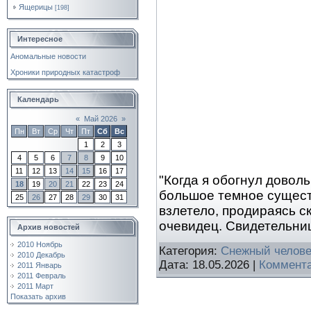
Ящерицы
[198]
Интересное
Аномальные новости
Хроники природных катастроф
Календарь
«
Май 2026
»
Пн
Вт
Ср
Чт
Пт
Сб
Вс
1
2
3
4
5
6
7
8
9
10
11
12
13
14
15
16
17
"Когда я обогнул довол
18
19
20
21
22
23
24
большое темное существ
25
26
27
28
29
30
31
взлетело, продираясь с
очевидец. Свидетельни
Архив новостей
2010 Ноябрь
Категория:
Снежный челове
2010 Декабрь
Дата:
18.05.2026
|
Коммента
2011 Январь
2011 Февраль
2011 Март
Показать архив