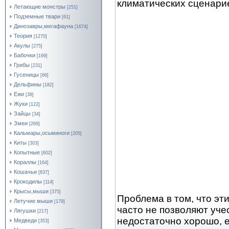
климатических сценари
Летающие монстры
[251]
Подземные твари
[61]
Динозавры,мегафауна
[1674]
Теория
[1270]
Акулы
[275]
Бабочки
[169]
Грибы
[231]
Гусеницы
[66]
Дельфины
[182]
Ежи
[38]
Жуки
[122]
Зайцы
[34]
Змеи
[269]
Кальмары,осьминоги
[205]
Киты
[303]
Копытные
[602]
Кораллы
[164]
Кошачьи
[837]
Крокодилы
[114]
Крысы,мыши
[375]
Проблема в том, что эт
Летучие мыши
[179]
часто не позволяют уче
Лягушки
[217]
недостаточно хорошо, 
Медведи
[353]