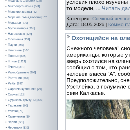
условия плохо изучены 
Медузы,моллюски
[235]
Микроорганизмы
[641]
то модели,
...
Читать да
Морские звезды
[42]
Морские львы,тюлени
[157]
Категория:
Снежный челове
Муравьи
[270]
Дата:
18.05.2026
|
Коммента
Мухи,комары
[301]
Насекомые
[427]
Охотящийся на оле
Обезьяны
[739]
Пауки
[350]
Снежного человека" сн
Пингвины
[104]
американцы, которые ут
Псовые
[675]
зверь охотился на оле
Птицы
[1223]
сообщил о том, что ран
Пчелы
[391]
Ракообразные
человек класса “А”, со
[209]
Растения
[663]
Предположительно, сне
Рыбы
[932]
Уэстлейка, в полумиле 
Саранча,кузнечики
[29]
реки Калкасье.
Слоны
[162]
Сурикаты,грызуны
[325]
Тараканы
[60]
Улитки
[79]
Хамелеоны
[19]
Черви
[221]
Черепахи
[135]