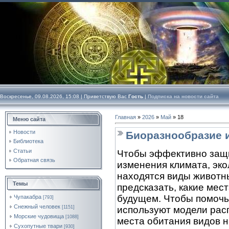
Воскресенье, 09.08.2026, 15:08 |
Приветствую Вас
Гость
|
Подписка на новости сайта
Главная
»
2026
»
Май
»
18
Меню сайта
Новости
Биоразнообразие 
Библиотека
Статьи
Чтобы эффективно защи
Обратная связь
изменения климата, эко
находятся виды животны
Темы
предсказать, какие мес
будущем. Чтобы помочь
Чупакабра
[793]
Снежный человек
[1151]
используют модели рас
Морские чудовища
[1088]
места обитания видов 
Сухопутные твари
[930]