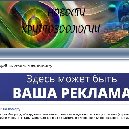
едчайшим окрасом сняли на камеру
и на камеру
штат Флорида, обнаружили редчайшего желтого представителя вида красный (виргин
йси Уоркман (Tracy Workman) впервые заметила во дворе необычного красного кардин