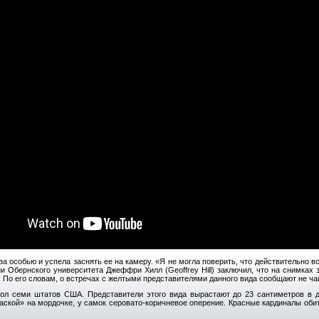
за особью и успела заснять ее на камеру. «Я не могла поверить, что действительно 
и Обернского университета Джеффри Хилл (Geoffrey Hill) заключил, что на снимках
. По его словам, о встречах с желтыми представителями данного вида сообщают не чащ
л семи штатов США. Представители этого вида вырастают до 23 сантиметров в д
маской» на мордочке, у самок серовато-коричневое оперение. Красные кардиналы об