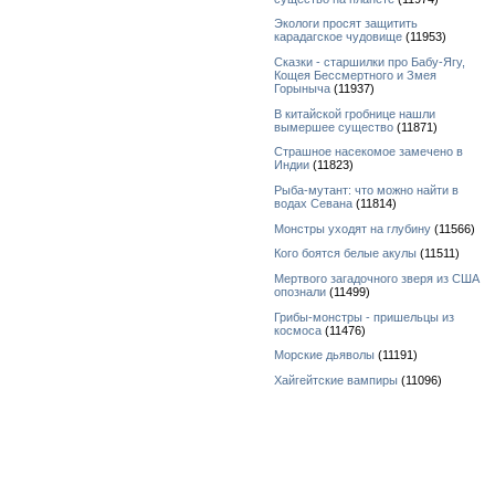
Экологи просят защитить
карадагское чудовище
(11953)
Сказки - старшилки про Бабу-Ягу,
Кощея Бессмертного и Змея
Горыныча
(11937)
В китайской гробнице нашли
вымершее существо
(11871)
Страшное насекомое замечено в
Индии
(11823)
Рыба-мутант: что можно найти в
водах Севана
(11814)
Монстры уходят на глубину
(11566)
Кого боятся белые акулы
(11511)
Мертвого загадочного зверя из США
опознали
(11499)
Грибы-монстры - пришельцы из
космоса
(11476)
Морские дьяволы
(11191)
Хайгейтские вампиры
(11096)