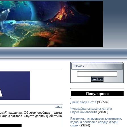
Поиск
Популярное
Дикие люди Китая
(35358)
13:31
Чупакабра напала на жителя
Одесской области
(24689)
ский) кардинал. Об этом сообщает газета
ала 3 октября. Спустя девять дней птица
Растения, питающиеся животными,
издавна вселяли в сердца людей
страх
(23776)