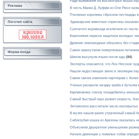
Ради выживания на высокогорье мыши нау
Реклама
В честь Манки Д. Луффи из One Piece назв
Пчелиные королевы сбросили пестициды в
Эдиакарские животные сприггины оказал
Логотип сайта
Сумчатого муравьеда исключили из числа 
Коричневая окраска защитила молодых чае
Древние земноводные обошлись без стади
Самки орангутанов пожертвовали питанием
Форма входа
Шмели высунули языки после еды
(84)
Эксперты опасаются, что Лох-Несское чуд
Нашли недостающее звено в эволюции пау
Самки гаичек изменили партнерам с боле
Ученые раскрыли загадку краба в бутылке
Карликовому соколу понадобилось меньше
Самый быстрый паук развил скорость, бли
Энтомологи рассчитали число неоткрытых
В музее нашли ранее утраченный самый б
Саблезубая кошка из Аризоны оказалась н
Объяснили двукратное уменьшение разме
Начало деменции у пожилых собак определ