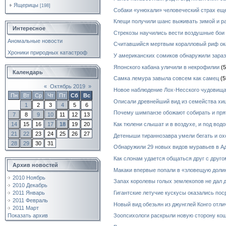
Ящерицы
[198]
Собаки «унюхали» человеческий страх ещ
Клещи получили шанс выживать зимой и р
Интересное
Стрекозы научились вести воздушные бои
Аномальные новости
Считавшийся мертвым коралловый риф ок
Хроники природных катастроф
У американских сомиков обнаружили зара
Японского кабана уличили в некрофилии
(5
Календарь
Самка лемура завыла совсем как самец
(5
«
Октябрь 2019
»
Новое наблюдение Лох-Несского чудовищ
Пн
Вт
Ср
Чт
Пт
Сб
Вс
Описали древнейший вид из семейства х
1
2
3
4
5
6
Почему шимпанзе обожают собирать и пря
7
8
9
10
11
12
13
14
15
16
17
18
19
20
Как тюлени слышат и в воздухе, и под водо
21
22
23
24
25
26
27
Детеныши тираннозавра умели бегать и ох
28
29
30
31
Обнаружили 29 новых видов муравьев в А
Как слонам удается общаться друг с друг
Архив новостей
Макаки впервые попали в «зловещую долин
2010 Ноябрь
Запах королевы голых землекопов не дал
2010 Декабрь
2011 Январь
Гигантские летучие кускусы оказались по
2011 Февраль
Новый вид обезьян из джунглей Конго отл
2011 Март
Показать архив
Зоопсихологи раскрыли новую сторону ко