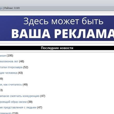
go
|
Рейтинг
:
0.0
/
0
Последние новости
ныши
(195)
миллионов лет
(48)
татки птерозавра
(52)
ции человека
(43)
49)
и, как считалось
(49)
3)
импанзе смягчить конкуренцию
(47)
 роющий образ жизни
(39)
кие представления с людьми
(47)
аламандр
(116)