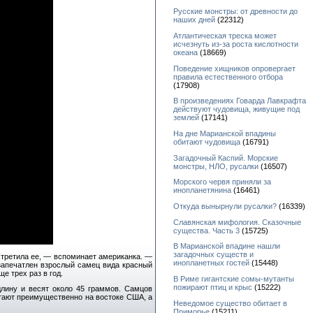
Русские монстры: от древности до
наших дней
(22312)
Атлантическая треска может
исчезнуть из-за роста кислотности
океана
(18669)
Поведение хищников опровергает
правила естественного отбора
(17908)
В произведениях Говарда Лавкрафта
действуют чудовища, живущие под
землей
(17141)
На дне Марианской впадины
обитают чудовища
(16791)
Загадочный Каспий. Морские
монстры, НЛО, русалки
(16507)
Морского червя приняли за
инопланетянина
(16461)
Откуда вынырнули русалки?
(16339)
Славянская мифология. Сказочные
существа. Часть 3
(15725)
В Марианской впадине нашли
загадочных существ и
встретила ее, — вспоминает американка. —
инопланетных гостей
(15448)
 запечатлен взрослый самец вида красный
е трех раз в год.
В Риме гигантские сомы-мутанты
пожирают птиц и крыс
(15222)
лину и весят около 45 граммов. Самцов
итают преимущественно на востоке США, а
Неведомое существо обитает в
Приморье
(15211)