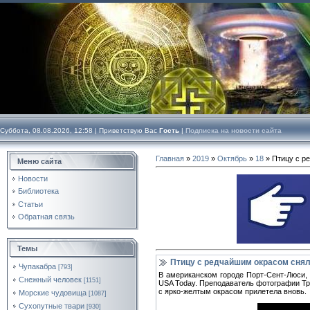
Суббота, 08.08.2026, 12:58 |
Приветствую Вас
Гость
|
Подписка на новости сайта
Главная
»
2019
»
Октябрь
»
18
» Птицу с р
Меню сайта
Новости
Библиотека
Статьи
Обратная связь
Темы
Птицу с редчайшим окрасом снял
Чупакабра
[793]
В американском городе Порт-Сент-Люси, 
Снежный человек
[1151]
USA Today. Преподаватель фотографии Тре
с ярко-желтым окрасом прилетела вновь.
Морские чудовища
[1087]
Сухопутные твари
[930]