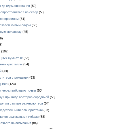
е до одомашнивания
(50)
аспространяться на север
(53)
 по правилам
(51)
азался живым садом
(53)
зную меланому
(45)
6)
5)
а
(102)
ищных сумчатых
(53)
тать кристаллы
(54)
й
(44)
отиться с рождения
(53)
дыгее
(123)
ом через вибрацию почвы
(50)
у» при виде аватаров сородичей
(58)
 другим самкам размножиться
(54)
средственными планеристами
(53)
ичился оранжевыми губами
(58)
шачьего вылизывания
(84)