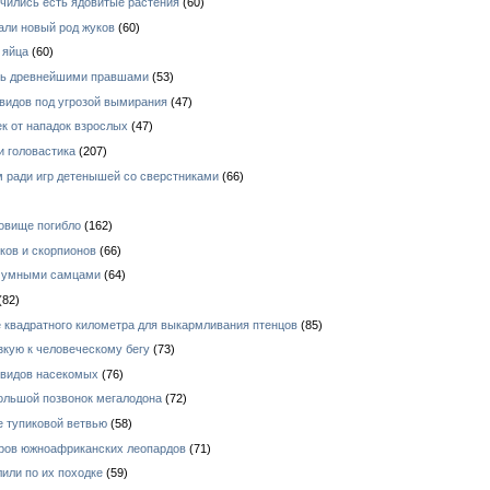
чились есть ядовитые растения
(60)
али новый род жуков
(60)
 яйца
(60)
ись древнейшими правшами
(53)
видов под угрозой вымирания
(47)
к от нападок взрослых
(47)
и головастика
(207)
 ради игр детенышей со сверстниками
(66)
овище погибло
(162)
ков и скорпионов
(66)
е умными самцами
(64)
(82)
 квадратного километра для выкармливания птенцов
(85)
зкую к человеческому бегу
(73)
 видов насекомых
(76)
ольшой позвонок мегалодона
(72)
е тупиковой ветвью
(58)
ров южноафриканских леопардов
(71)
или по их походке
(59)