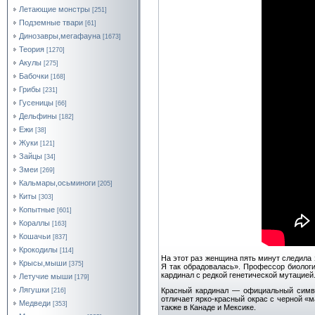
Летающие монстры
[251]
Подземные твари
[61]
Динозавры,мегафауна
[1673]
Теория
[1270]
Акулы
[275]
Бабочки
[168]
Грибы
[231]
Гусеницы
[66]
Дельфины
[182]
Ежи
[38]
Жуки
[121]
Зайцы
[34]
Змеи
[269]
Кальмары,осьминоги
[205]
Киты
[303]
Копытные
[601]
Кораллы
[163]
Кошачьи
[837]
Крокодилы
[114]
На этот раз женщина пять минут следила 
Крысы,мыши
[375]
Я так обрадовалась». Профессор биологи
кардинал с редкой генетической мутацией
Летучие мыши
[179]
Лягушки
Красный кардинал — официальный симво
[216]
отличает ярко-красный окрас с черной «
Медведи
[353]
также в Канаде и Мексике.