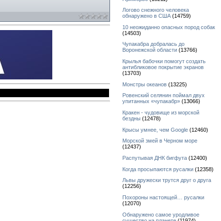
Логово снежного человека
обнаружено в США
(14759)
10 неожиданно опасных пород собак
(14503)
Чупакабра добралась до
Воронежской области
(13766)
Крылья бабочки помогут создать
антибликовое покрытие экранов
(13703)
Монстры океанов
(13225)
Ровенский селянин поймал двух
упитанных «чупакабр»
(13066)
Кракен - чудовище из морской
бездны
(12478)
Крысы умнее, чем Google
(12460)
Морской змей в Черном море
(12437)
Распутывая ДНК бигфута
(12400)
Когда просыпаются русалки
(12358)
Львы дружески трутся друг о друга
(12256)
Похороны настоящей… русалки
(12070)
Обнаружено самое уродливое
существо на планете
(11974)