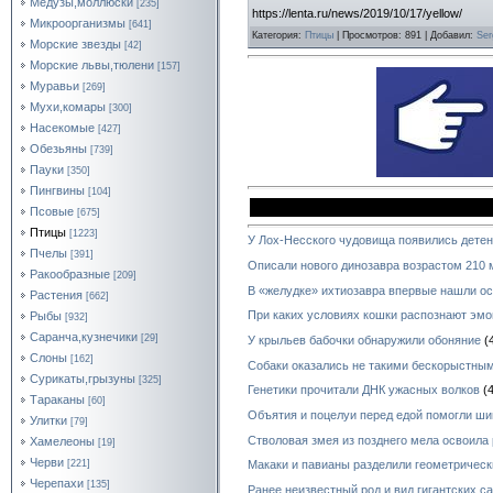
Медузы,моллюски
[235]
https://lenta.ru/news/2019/10/17/yellow/
Микроорганизмы
[641]
Категория
:
Птицы
|
Просмотров
: 891 |
Добавил
:
Ser
Морские звезды
[42]
Морские львы,тюлени
[157]
Муравьи
[269]
Мухи,комары
[300]
Насекомые
[427]
Обезьяны
[739]
Пауки
[350]
Пингвины
[104]
Псовые
[675]
Птицы
[1223]
У Лох-Несского чудовища появились дете
Пчелы
[391]
Описали нового динозавра возрастом 210 
Ракообразные
[209]
В «желудке» ихтиозавра впервые нашли ос
Растения
[662]
При каких условиях кошки распознают эмо
Рыбы
[932]
Саранча,кузнечики
[29]
У крыльев бабочки обнаружили обоняние
(
Слоны
[162]
Собаки оказались не такими бескорыстным
Сурикаты,грызуны
[325]
Генетики прочитали ДНК ужасных волков
(4
Тараканы
[60]
Объятия и поцелуи перед едой помогли ш
Улитки
[79]
Стволовая змея из позднего мела освоила
Хамелеоны
[19]
Черви
[221]
Макаки и павианы разделили геометричес
Черепахи
[135]
Ранее неизвестный род и вид гигантских с