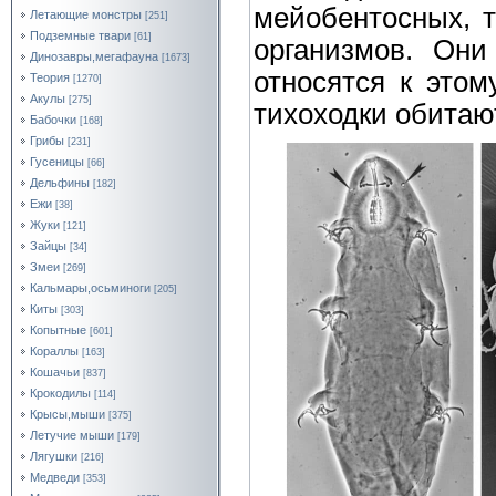
мейобентосных, т
Летающие монстры
[251]
Подземные твари
[61]
организмов. Они
Динозавры,мегафауна
[1673]
относятся к этом
Теория
[1270]
Акулы
[275]
тихоходки обитают
Бабочки
[168]
Грибы
[231]
Гусеницы
[66]
Дельфины
[182]
Ежи
[38]
Жуки
[121]
Зайцы
[34]
Змеи
[269]
Кальмары,осьминоги
[205]
Киты
[303]
Копытные
[601]
Кораллы
[163]
Кошачьи
[837]
Крокодилы
[114]
Крысы,мыши
[375]
Летучие мыши
[179]
Лягушки
[216]
Медведи
[353]