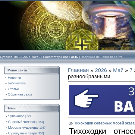
Суббота, 08.08.2026, 00:59 |
Приветствую Вас
Гость
|
Подписка на новости сайта
Главная
»
2026
»
Май
»
7
Меню сайта
разнообразными
Новости
Библиотека
Статьи
Обратная связь
Темы
Чупакабра
[793]
Снежный человек
[1151]
Тихоходки северных морей оказ
Морские чудовища
[1087]
Тихоходки отно
Сухопутные твари
[930]