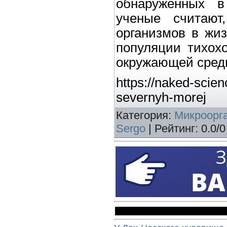
обнаруженных в
ученые считают
организмов в жиз
популяции тихохо
окружающей сред
https://naked-scien
severnyh-morej
Категория
:
Микроорг
Sergo
|
Рейтинг
:
0.0
/
0