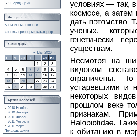
условиях — так, в
Ящерицы
[198]
космосе, а затем
Интересное
дать потомство. 
Аномальные новости
ученых, котор
Хроники природных катастроф
генетически пе
Календарь
существам.
«
Май 2026
»
Пн
Вт
Ср
Чт
Пт
Сб
Вс
Несмотря на шир
1
2
3
видовом состав
4
5
6
7
8
9
10
11
12
13
14
15
16
17
ограничены. По
18
19
20
21
22
23
24
устаревшими и н
25
26
27
28
29
30
31
некоторых видов
Архив новостей
прошлом веке то
2010 Ноябрь
признакам. При
2010 Декабрь
2011 Январь
Halobiotidae. Так
2011 Февраль
2011 Март
к обитанию в мор
Показать архив