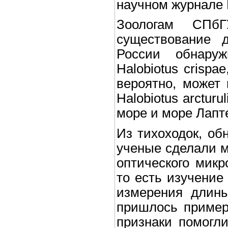
научном журнале P
Зоологам СПбГ
существование 
России обнару
Halobiotus crispa
вероятно, может 
Halobiotus arctur
море и море Лапт
Из тихоходок, об
ученые сделали м
оптического мик
то есть изучение
измерения длины
пришлось пример
признаки помогли