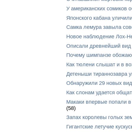
У американских сомиков 
Японского кабана уличил
Самка лемура завыла сов
Новое наблюдение Лох-Н
Описали древнейший вид 
Почему шимпанзе обожают
Как тюлени слышат и в во
Детеныши тираннозавра ум
Обнаружили 29 новых вид
Как слонам удается общат
Макаки впервые попали в
(58)
Запах королевы голых зе
Гигантские летучие куск