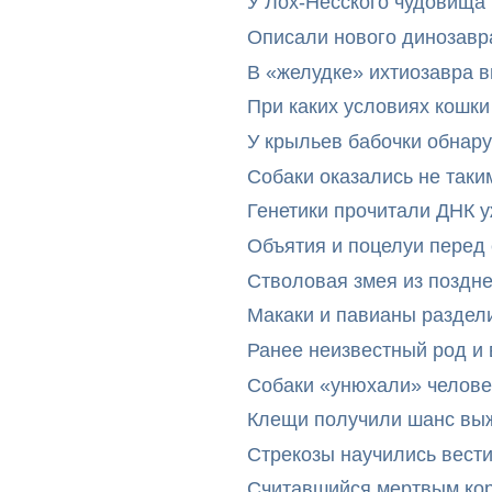
У Лох-Несского чудовища
Описали нового динозавр
В «желудке» ихтиозавра 
При каких условиях кошки
У крыльев бабочки обнар
Собаки оказались не таки
Генетики прочитали ДНК 
Объятия и поцелуи перед
Стволовая змея из поздн
Макаки и павианы раздел
Ранее неизвестный род и 
Собаки «унюхали» челове
Клещи получили шанс выж
Стрекозы научились вест
Считавшийся мертвым ко