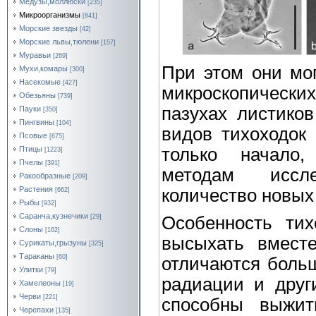
Медузы,моллюски
[235]
Микроорганизмы
[641]
Морские звезды
[42]
Морские львы,тюлени
[157]
Муравьи
[269]
При этом они мо
Мухи,комары
[300]
Насекомые
[427]
микроскопически
Обезьяны
[739]
пазухах листиков
Пауки
[350]
Пингвины
[104]
видов тихоходок 
Псовые
[675]
только начало,
Птицы
[1223]
Пчелы
[391]
методам иссл
Ракообразные
[209]
Растения
количество новых
[662]
Рыбы
[932]
Саранча,кузнечики
[29]
Особенность тих
Слоны
[162]
высыхать вмест
Сурикаты,грызуны
[325]
Тараканы
[60]
отличаются больш
Улитки
[79]
радиации и друг
Хамелеоны
[19]
Черви
[221]
способны выжит
Черепахи
[135]