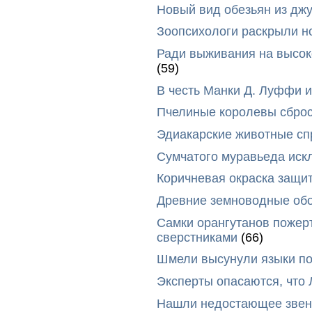
Новый вид обезьян из дж
Зоопсихологи раскрыли н
Ради выживания на высок
(59)
В честь Манки Д. Луффи и
Пчелиные королевы сброс
Эдиакарские животные сп
Сумчатого муравьеда иск
Коричневая окраска защи
Древние земноводные обо
Самки орангутанов пожер
сверстниками
(66)
Шмели высунули языки п
Эксперты опасаются, что
Нашли недостающее звено