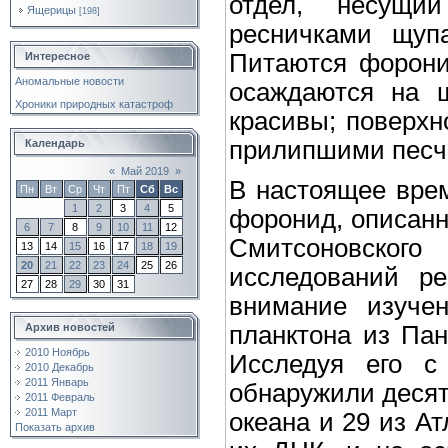
отдел, несущи
Ящерицы
[198]
ресничками щупа
Питаются форони
Интересное
Аномальные новости
осаждаются на щ
Хроники природных катастроф
красивы; поверхн
прилипшими песч
Календарь
«
Май 2019
»
В настоящее врем
Пн
Вт
Ср
Чт
Пт
Сб
Вс
1
2
3
4
5
форонид, описанн
6
7
8
9
10
11
12
Смитсоновског
13
14
15
16
17
18
19
20
21
22
23
24
25
26
исследований ре
27
28
29
30
31
внимание изуче
планктона из Пан
Архив новостей
2010 Ноябрь
Исследуя его с
2010 Декабрь
2011 Январь
обнаружили десят
2011 Февраль
2011 Март
океана и 29 из А
Показать архив