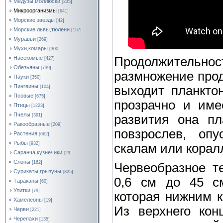
Медузы,моллюски
[235]
Микроорганизмы
[641]
Морские звезды
[42]
Морские львы,тюлени
[157]
Муравьи
[269]
Мухи,комары
[300]
Продолжительнос
Насекомые
[427]
Обезьяны
[739]
размножение прод
Пауки
[350]
Пингвины
выходит планктон
[104]
Псовые
[675]
прозрачно и име
Птицы
[1223]
Пчелы
развития она пл
[391]
Ракообразные
[209]
повзрослев, опу
Растения
[662]
Рыбы
[932]
скалам или корал
Саранча,кузнечики
[29]
Слоны
[162]
Червеобразное т
Сурикаты,грызуны
[325]
0,6 см до 45 см
Тараканы
[60]
Улитки
[79]
которая нижним к
Хамелеоны
[19]
Из верхнего кон
Черви
[221]
Черепахи
[135]