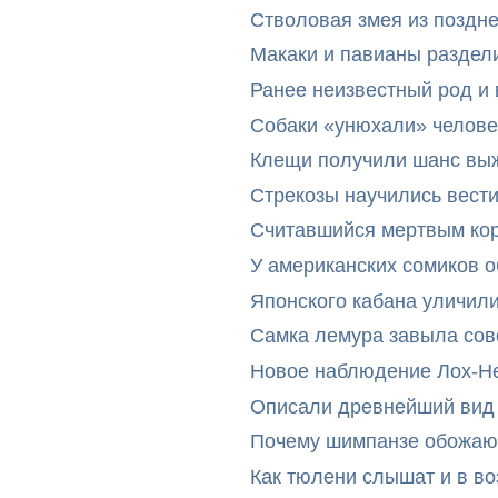
Стволовая змея из поздн
Макаки и павианы раздел
Ранее неизвестный род и 
Собаки «унюхали» челове
Клещи получили шанс выж
Стрекозы научились вест
Считавшийся мертвым ко
У американских сомиков 
Японского кабана уличил
Самка лемура завыла сов
Новое наблюдение Лох-Н
Описали древнейший вид 
Почему шимпанзе обожают
Как тюлени слышат и в во