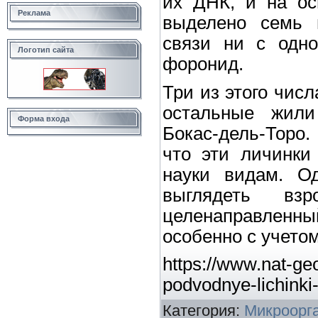
их ДНК, и на ос
Реклама
выделено семь 
связи ни с одно
Логотип сайта
форонид.
Три из этого числ
остальные жили
Форма входа
Бокас-дель-Торо.
что эти личинки
науки видам. Од
выглядеть в
целенаправленн
особенно с учетом
https://www.nat-g
podvodnye-lichinki
Категория
:
Микроорг