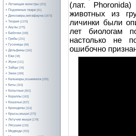
(лат. Phoronida
Летающие монстры
[251]
Подземные твари
[61]
животных из гр
Динозавры,мегафауна
[1673]
личинки были опи
Теория
[1270]
Акулы
[275]
лет биологам п
Бабочки
[168]
настолько не п
Грибы
[231]
Гусеницы
[66]
ошибочно призна
Дельфины
[182]
Ежи
[38]
Жуки
[121]
Зайцы
[34]
Змеи
[269]
Кальмары,осьминоги
[205]
Киты
[303]
Копытные
[601]
Кораллы
[163]
Кошачьи
[837]
Крокодилы
[114]
Крысы,мыши
[375]
Летучие мыши
[179]
Лягушки
[216]
Медведи
[353]