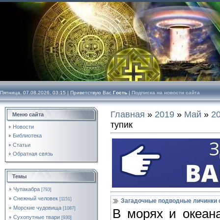
Пятница, 07.08.2026, 03:15 |
Приветствую Вас
Гость
|
Подписка на новости сайта
Главная
»
2019
»
Май
»
2
Меню сайта
тупик
Новости
Библиотека
Статьи
Обратная связь
Темы
Чупакабра
[793]
Снежный человек
[1151]
Загадочные подводные личинки с
Морские чудовища
[1087]
В морях и океан
Сухопутные твари
[930]