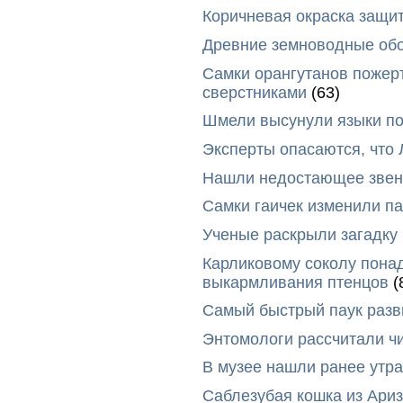
Коричневая окраска защи
Древние земноводные обо
Самки орангутанов пожер
сверстниками
(63)
Шмели высунули языки п
Эксперты опасаются, что
Нашли недостающее звено
Самки гаичек изменили п
Ученые раскрыли загадку 
Карликовому соколу пона
выкармливания птенцов
(
Самый быстрый паук разви
Энтомологи рассчитали ч
В музее нашли ранее утр
Саблезубая кошка из Ариз