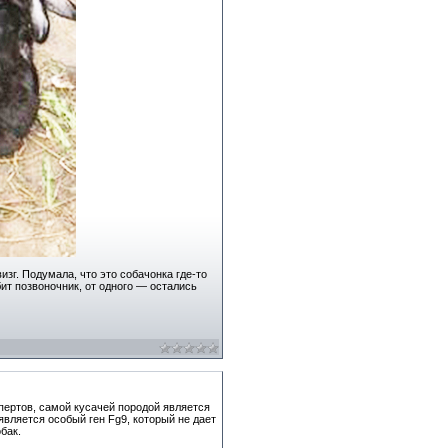
зг. Подумала, что это собачонка где-то
бит позвоночник, от одного — остались
пертов, самой кусачей породой является
вляется особый ген Fg9, который не дает
бак.