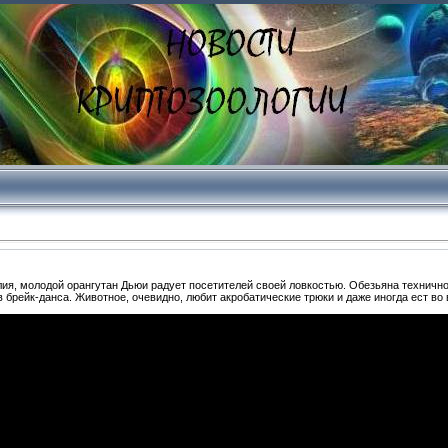
ия, молодой орангутан Дьюи радует посетителей своей ловкостью. Обезьяна технично
 брейк-данса. Животное, очевидно, любит акробатические трюки и даже иногда ест во