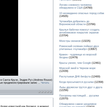
Логово снежного человека
обнаружено в США
(14760)
10 неожиданно опасных пород собак
(14505)
Чупакабра добралась до
Воронежской области
(13766)
Крылья бабочки помогут создать
антибликовое покрытие экранов
(13704)
Монстры океанов
(13225)
Ровенский селянин поймал двух
упитанных «чупакабр»
(13067)
Кракен - чудовище из морской
бездны
(12479)
Крысы умнее, чем Google
(12461)
Морской змей в Черном море
(12439)
Распутывая ДНК бигфута
(12400)
в Санта-Крузе, Эндрю Руз (Andrew Rouse)
Когда просыпаются русалки
(12358)
еные продемонстрировали запис
...
Читать
Львы дружески трутся друг о друга
(12256)
Похороны настоящей… русалки
(12070)
Обнаружено самое уродливое
более известной как богомол, в момент
существо на планете
(11974)