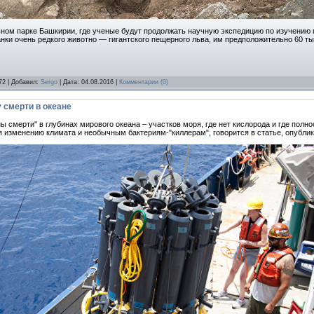
ом парке Башкирии, где ученые будут продолжать научную экспедицию по изучению п
ки очень редкого животно — гигантского пещерного льва, им предположительно 60 тыс
72 | Добавил:
Sergo
| Дата:
04.08.2016
|
Комментарии (0)
 смерти в океане
 смерти" в глубинах мирового океана – участков моря, где нет кислорода и где полно
 изменению климата и необычным бактериям-"киллерам", говорится в статье, опублик