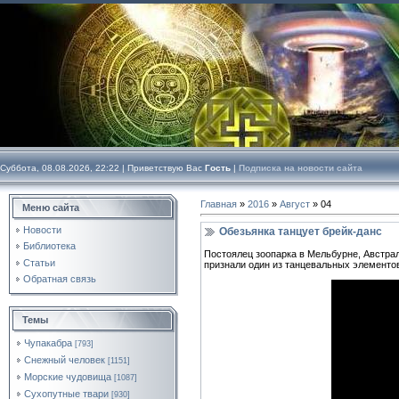
Суббота, 08.08.2026, 22:22 |
Приветствую Вас
Гость
|
Подписка на новости сайта
Главная
»
2016
»
Август
»
04
Меню сайта
Новости
Обезьянка танцует брейк-данс
Библиотека
Постоялец зоопарка в Мельбурне, Австрал
Статьи
признали один из танцевальных элементов
Обратная связь
Темы
Чупакабра
[793]
Снежный человек
[1151]
Морские чудовища
[1087]
Сухопутные твари
[930]