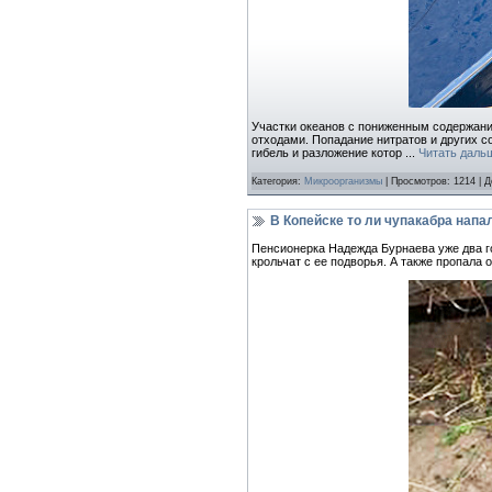
Участки океанов с пониженным содержани
отходами. Попадание нитратов и других с
гибель и разложение котор
...
Читать даль
Категория:
Микроорганизмы
| Просмотров: 1214 | 
В Копейске то ли чупакабра напал
Пенсионерка Надежда Бурнаева уже два го
крольчат с ее подворья. А также пропала 