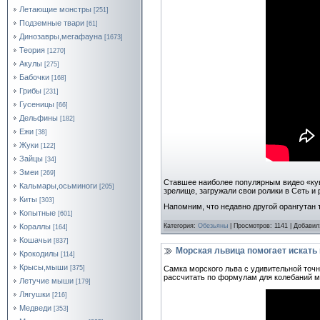
Летающие монстры
[251]
Подземные твари
[61]
Динозавры,мегафауна
[1673]
Теория
[1270]
Акулы
[275]
Бабочки
[168]
Грибы
[231]
Гусеницы
[66]
Дельфины
[182]
Ежи
[38]
Жуки
[122]
Зайцы
[34]
Змеи
[269]
Ставшее наиболее популярным видео «кув
Кальмары,осьминоги
[205]
зрелище, загружали свои ролики в Сеть и 
Киты
[303]
Напомним, что недавно другой орангутан 
Копытные
[601]
Категория:
Обезьяны
| Просмотров: 1141 | Добави
Кораллы
[164]
Кошачьи
[837]
Морская львица помогает искать
Крокодилы
[114]
Крысы,мыши
[375]
Самка морского льва с удивительной точн
рассчитать по формулам для колебаний м
Летучие мыши
[179]
Лягушки
[216]
Медведи
[353]