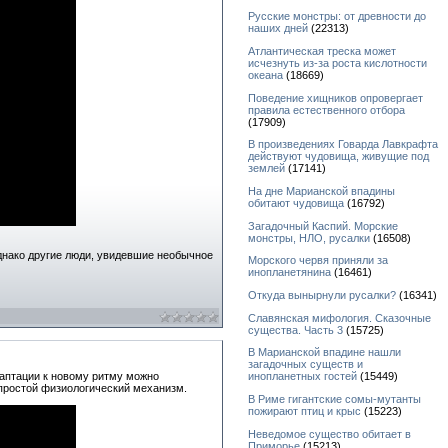
Русские монстры: от древности до
наших дней
(22313)
Атлантическая треска может
исчезнуть из-за роста кислотности
океана
(18669)
Поведение хищников опровергает
правила естественного отбора
(17909)
В произведениях Говарда Лавкрафта
действуют чудовища, живущие под
землей
(17141)
На дне Марианской впадины
обитают чудовища
(16792)
Загадочный Каспий. Морские
монстры, НЛО, русалки
(16508)
днако другие люди, увидевшие необычное
Морского червя приняли за
инопланетянина
(16461)
Откуда вынырнули русалки?
(16341)
Славянская мифология. Сказочные
существа. Часть 3
(15725)
В Марианской впадине нашли
загадочных существ и
инопланетных гостей
(15449)
даптации к новому ритму можно
 простой физиологический механизм.
В Риме гигантские сомы-мутанты
пожирают птиц и крыс
(15223)
Неведомое существо обитает в
Приморье
(15213)