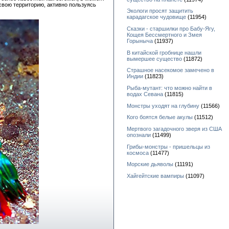
 свою территорию, активно пользуясь
Экологи просят защитить
карадагское чудовище
(11954)
Сказки - старшилки про Бабу-Ягу,
Кощея Бессмертного и Змея
Горыныча
(11937)
В китайской гробнице нашли
вымершее существо
(11872)
Страшное насекомое замечено в
Индии
(11823)
Рыба-мутант: что можно найти в
водах Севана
(11815)
Монстры уходят на глубину
(11566)
Кого боятся белые акулы
(11512)
Мертвого загадочного зверя из США
опознали
(11499)
Грибы-монстры - пришельцы из
космоса
(11477)
Морские дьяволы
(11191)
Хайгейтские вампиры
(11097)