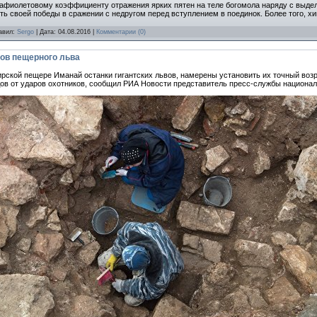
рафиолетовому коэффициенту отражения ярких пятен на теле богомола наряду с выд
ть своей победы в сражении с недругом перед вступлением в поединок. Более того, 
бавил:
Sergo
| Дата:
04.08.2016
|
Комментарии (0)
ков пещерного льва
ской пещере Иманай останки гигантских львов, намерены установить их точный возра
дов от ударов охотников, сообщил РИА Новости представитель пресс-службы национал