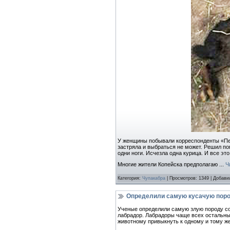
У женщины побывали корреспонденты «Перв
застряла и выбраться не может. Решил пом
одни ноги. Исчезла одна курица. И все эт
Многие жители Копейска предполагаю
...
Ч
Категория:
Чупакабра
| Просмотров: 1349 | Добави
Определили самую кусачую поро
Ученые определили самую злую породу со
лабрадор. Лабрадоры чаще всех остальных
животному привыкнуть к одному и тому ж