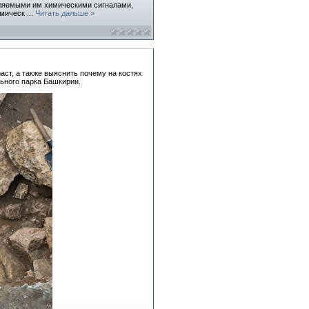
еляемыми им химическими сигналами,
химическ
...
Читать дальше »
ст, а также выяснить почему на костях
ьного парка Башкирии.