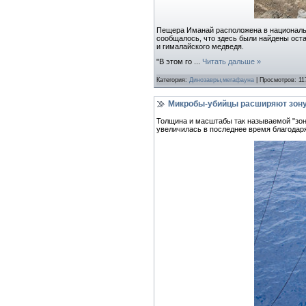
Пещера Иманай расположена в национальн
сообщалось, что здесь были найдены остан
и гималайского медведя.
"В этом го
...
Читать дальше »
Категория:
Динозавры,мегафауна
| Просмотров: 11
Микробы-убийцы расширяют зону
Толщина и масштабы так называемой "зоны
увеличилась в последнее время благодаря