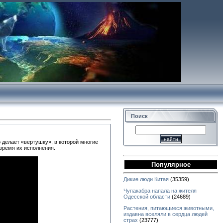
Поиск
 делает «вертушку», в которой многие
 время их исполнения.
Популярное
Дикие люди Китая
(35359)
Чупакабра напала на жителя
Одесской области
(24689)
Растения, питающиеся животными,
издавна вселяли в сердца людей
страх
(23777)