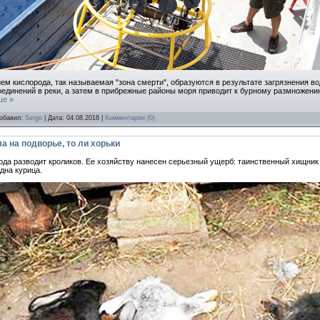
ем кислорода, так называемая "зона смерти", образуются в результате загрязнения
оединений в реки, а затем в прибрежные районы моря приводит к бурному размножени
ше »
Добавил:
Sergo
| Дата:
04.08.2016
|
Комментарии (0)
а на подворье, то ли хорьки
да разводит кроликов. Ее хозяйству нанесен серьезный ущерб: таинственный хищник 
одна курица.