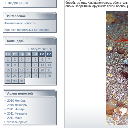
борьбы за еду. Как выяснилось, обитател
Ящерицы
[198]
своим запретным оружием: яркой боевой 
Интересное
Аномальные новости
Хроники природных катастроф
Календарь
«
Август 2016
»
Пн
Вт
Ср
Чт
Пт
Сб
Вс
1
2
3
4
5
6
7
8
9
10
11
12
13
14
15
16
17
18
19
20
21
22
23
24
25
26
27
28
29
30
31
Архив новостей
2010 Ноябрь
2010 Декабрь
2011 Январь
2011 Февраль
2011 Март
Показать архив