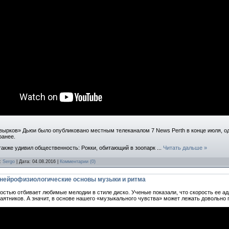
ырков» Дьюи было опубликовано местным телеканалом 7 News Perth в конце июля, о
ранее.
также удивил общественность: Рокки, обитающий в зоопарк
...
Читать дальше »
л:
Sergo
| Дата:
04.08.2016
|
Комментарии (0)
 нейрофизиологические основы музыки и ритма
остью отбивает любимые мелодии в стиле диско. Ученые показали, что скорость ее а
аятников. А значит, в основе нашего «музыкального чувства» может лежать довольно