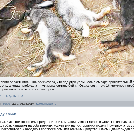
ого областного». Она рассказала, что под утро услышала в амбаре пронзительный ви
очь, а когда прибежала — увидела картину бойни. Оказалось, что у 16 кроликов пере
о произошло за очень короткое время.
итать дальше »
л:
Sergo
| Дата:
04.08.2016
|
Комментарии (0)
ду собак
бак. Об этом сообщили представители компании Animal Friends в США. По словам экс
 собак нападают на собственных хозяев или на посторонних людей. Причиной этому я
е покровителю. Лабрадоры являются самыми близкими родственниками диких видов со