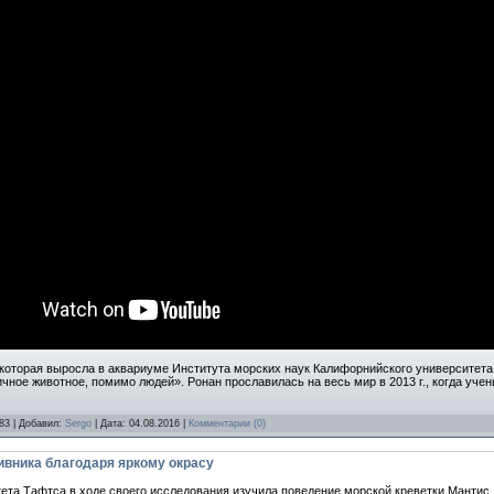
которая выросла в аквариуме Института морских наук Калифорнийского университета 
ичное животное, помимо людей». Ронан прославилась на весь мир в 2013 г., когда уч
83 | Добавил:
Sergo
| Дата:
04.08.2016
|
Комментарии (0)
вника благодаря яркому окрасу
ета Тафтса в ходе своего исследования изучила поведение морской креветки Мантис, 