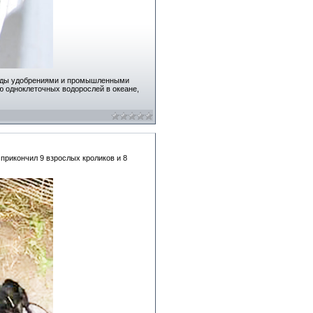
 воды удобрениями и промышленными
ю одноклеточных водорослей в океане,
прикончил 9 взрослых кроликов и 8