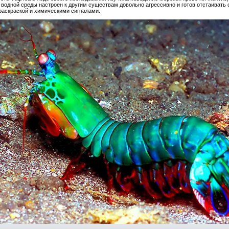
ь водной среды настроен к другим существам довольно агрессивно и готов отстаивать
раскраской и химическими сигналами.