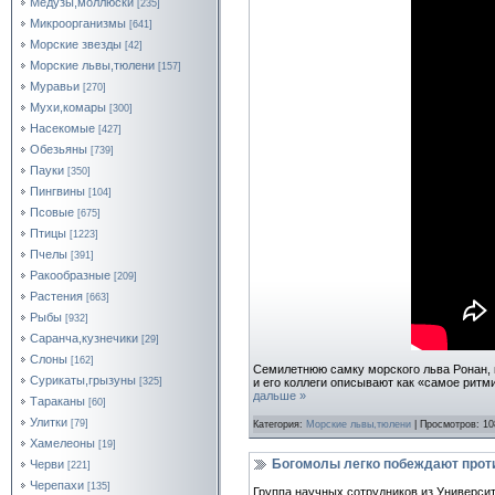
Медузы,моллюски
[235]
Микроорганизмы
[641]
Морские звезды
[42]
Морские львы,тюлени
[157]
Муравьи
[270]
Мухи,комары
[300]
Насекомые
[427]
Обезьяны
[739]
Пауки
[350]
Пингвины
[104]
Псовые
[675]
Птицы
[1223]
Пчелы
[391]
Ракообразные
[209]
Растения
[663]
Рыбы
[932]
Саранча,кузнечики
[29]
Слоны
[162]
Семилетнюю самку морского льва Ронан, 
Сурикаты,грызуны
и его коллеги описывают как «самое ритм
[325]
дальше »
Тараканы
[60]
Улитки
[79]
Категория:
Морские львы,тюлени
| Просмотров: 10
Хамелеоны
[19]
Богомолы легко побеждают проти
Черви
[221]
Черепахи
[135]
Группа научных сотрудников из Университ