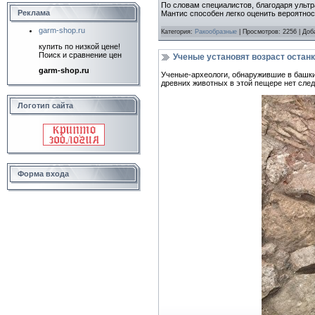
По словам специалистов, благодаря ульт
Реклама
Мантис способен легко оценить вероятнос
garm-shop.ru
Категория:
Ракообразные
| Просмотров: 2256 | До
купить по низкой цене!
Поиск и сравнение цен
Ученые установят возраст остан
garm-shop.ru
Ученые-археологи, обнаружившие в башкир
древних животных в этой пещере нет сле
Логотип сайта
Форма входа