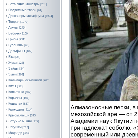
Летающие монстры
[251]
Подземные твари
[61]
Динозавры,мегафауна
[1674]
Теория
[1270]
Акулы
[275]
Бабочки
[169]
Грибы
[231]
Гусеницы
[66]
Дельфины
[182]
Ежи
[38]
Жуки
[122]
Зайцы
[34]
Змеи
[269]
Кальмары,осьминоги
[205]
Киты
[303]
Копытные
[602]
Кораллы
[164]
Кошачьи
[837]
Алмазоносные пески, в 
Крокодилы
[114]
мезозойской эре — от 2
Крысы,мыши
[375]
Академии наук Якутии п
Летучие мыши
[179]
принадлежат соболю. «Э
Лягушки
[217]
Медведи
современный или древн
[353]