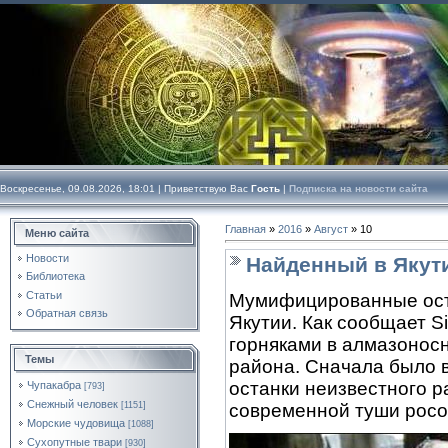
Воскресенье, 09.08.2026, 18:01 |
Приветствую Вас
Гость
|
Подписка на новости сайта
Главная
»
2016
»
Август
»
10
Меню сайта
Новости
Найденный в Якут
Библиотека
Статьи
Мумифицированные ост
Обратная связь
Якутии. Как сообщает S
горняками в алмазонос
Темы
района. Сначала было 
останки неизвестного р
Чупакабра
[793]
Снежный человек
[1151]
современной туши росо
Морские чудовища
[1088]
Сухопутные твари
[930]