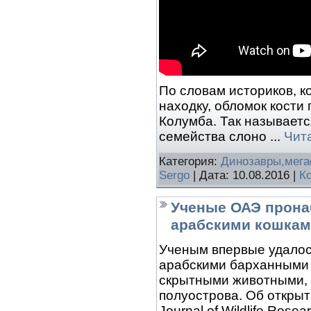
По словам историков, 
находку, обломок кост
Колумба. Так называет
семейства слоно
...
Чит
Категория:
Динозавры,мег
Sergo
| Дата:
10.08.2016
|
К
Ученые ОАЭ прона
арабскими кошка
Ученым впервые удалос
арабскими барханными ко
скрытными животными, 
полуострова. Об откры
Journal of Wildlife Rese