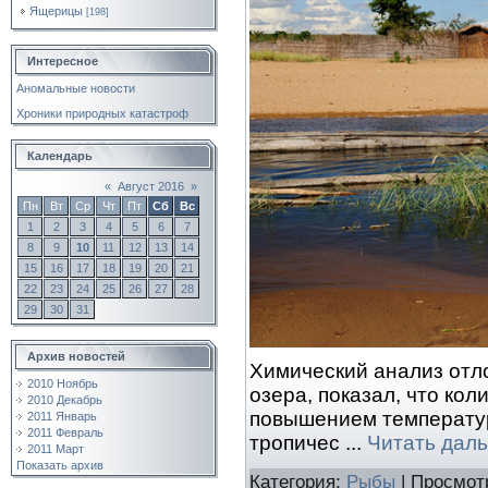
Ящерицы
[198]
Интересное
Аномальные новости
Хроники природных катастроф
Календарь
«
Август 2016
»
Пн
Вт
Ср
Чт
Пт
Сб
Вс
1
2
3
4
5
6
7
8
9
10
11
12
13
14
15
16
17
18
19
20
21
22
23
24
25
26
27
28
29
30
31
Архив новостей
Химический анализ отло
2010 Ноябрь
озера, показал, что ко
2010 Декабрь
повышением температур
2011 Январь
2011 Февраль
тропичес
...
Читать дал
2011 Март
Показать архив
Категория:
Рыбы
| Просмот