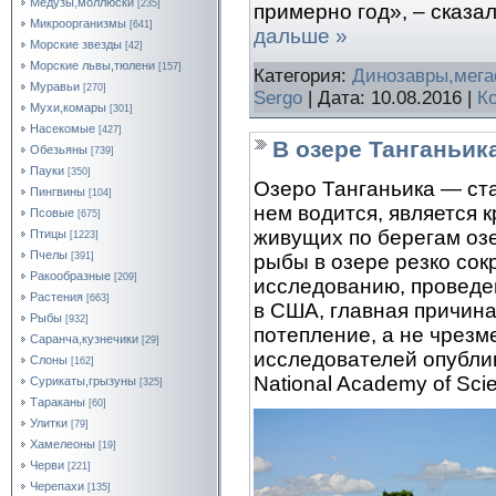
Медузы,моллюски
[235]
примерно год», – сказа
Микроорганизмы
[641]
дальше »
Морские звезды
[42]
Морские львы,тюлени
[157]
Категория:
Динозавры,мег
Муравьи
[270]
Sergo
| Дата:
10.08.2016
|
К
Мухи,комары
[301]
Насекомые
[427]
В озере Танганьи
Обезьяны
[739]
Пауки
[350]
Озеро Танганьика — ст
Пингвины
[104]
нем водится, является 
Псовые
[675]
живущих по берегам озе
Птицы
[1223]
Пчелы
[391]
рыбы в озере резко сок
Ракообразные
[209]
исследованию, проведе
Растения
[663]
в США, главная причин
Рыбы
[932]
потепление, а не чрез
Саранча,кузнечики
[29]
исследователей опублик
Слоны
[162]
National Academy of Sci
Сурикаты,грызуны
[325]
Тараканы
[60]
Улитки
[79]
Хамелеоны
[19]
Черви
[221]
Черепахи
[135]