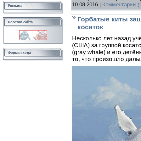
10.08.2016
|
Комментарии (
Реклама
Горбатые киты защ
Логотип сайта
косаток
Несколько лет назад у
(США) за группой косаток
(gray whale) и его дет
Форма входа
то, что произошло даль