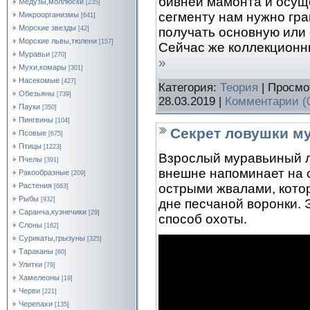
бивней мамонта и осущ
Медузы,моллюски
[235]
сегменту нам нужно гра
Микроорганизмы
[641]
Морские звезды
получать основную или 
[42]
Морские львы,тюлени
[157]
Сейчас же коллекционн
Муравьи
[270]
»
Мухи,комары
[301]
Насекомые
[427]
Категория:
Теория
| Просмо
Обезьяны
[739]
28.03.2019
|
Комментарии (
Пауки
[350]
Пингвины
[104]
Секрет ловушки м
Псовые
[675]
Птицы
[1223]
Взрослый муравьиный л
Пчелы
[391]
внешне напоминает на с
Ракообразные
[209]
Растения
острыми жвалами, котор
[663]
Рыбы
[932]
дне песчаной воронки.
Саранча,кузнечики
[29]
способ охоты.
Слоны
[162]
Сурикаты,грызуны
[325]
Тараканы
[60]
Улитки
[79]
Хамелеоны
[19]
Черви
[221]
Черепахи
[135]