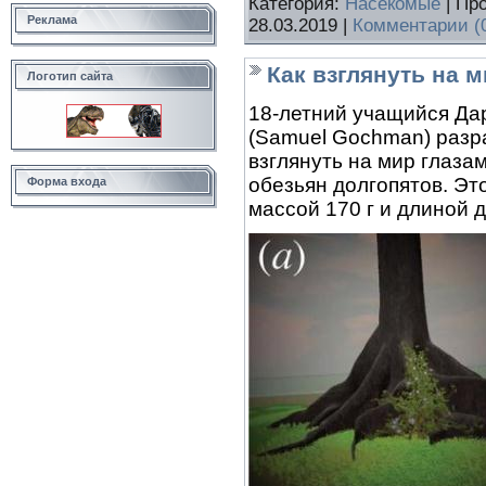
Категория:
Насекомые
| Пр
Реклама
28.03.2019
|
Комментарии (
Как взглянуть на 
Логотип сайта
18-летний учащийся Да
(Samuel Gochman) разр
взглянуть на мир глаза
обезьян долгопятов. Эт
Форма входа
массой 170 г и длиной д