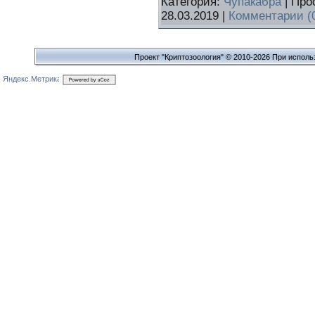
Категория:
Чупакабра
| Про
28.03.2019
|
Комментарии (
Проект "Криптозоология" © 2010-2026 При исполь