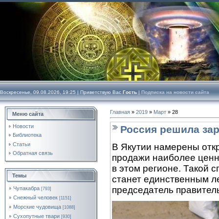
Воскресенье, 09.08.2026, 19:25 |
Приветствую Вас
Гость
|
Подписка на новости сайта
Главная
»
2019
»
Март
»
28
Меню сайта
Новости
Россия решила зар
Библиотека
Статьи
В Якутии намерены отк
Обратная связь
продажи наиболее ценн
в этом регионе. Такой 
Темы
станет единственным л
председатель правител
Чупакабра
[793]
Снежный человек
[1151]
Морские чудовища
[1088]
Сухопутные твари
[930]