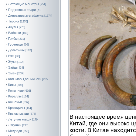
Летающие монстры
[251]
Подземные твари
[61]
Динозавры,мегафауна
[1674]
Теория
[1270]
Акулы
[275]
Бабочки
[169]
Грибы
[231]
Гусеницы
[66]
Дельфины
[182]
Ежи
[38]
Жуки
[122]
Зайцы
[34]
Змеи
[269]
Кальмары,осьминоги
[205]
Киты
[303]
Копытные
[602]
Кораллы
[164]
Кошачьи
[837]
Крокодилы
[114]
Крысы,мыши
[375]
В настоящее время цен
Летучие мыши
[179]
Китай, где они высоко 
Лягушки
[217]
кости. В Китае находит
Медведи
[353]