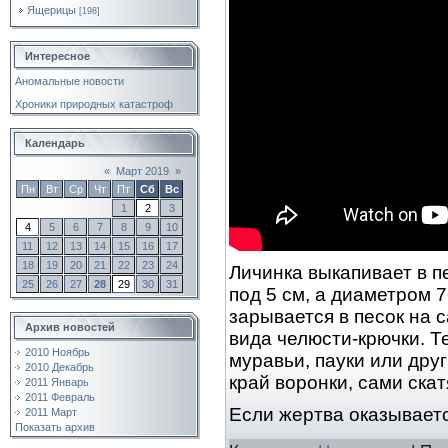
Ящерицы
[198]
Интересное
Аномальные новости
Хроники природных катастроф
Календарь
«
Март 2019
»
Пн
Вт
Ср
Чт
Пт
Сб
Вс
1
2
3
4
5
6
7
8
9
10
11
12
13
14
15
16
17
18
19
20
21
22
23
24
Личинка выкапивает в п
25
26
27
28
29
30
31
под 5 см, а диаметром 7
зарывается в песок на 
Архив новостей
вида челюсти-крючки. Т
2010 Ноябрь
муравьи, пауки или дру
2010 Декабрь
край воронки, сами скатя
2011 Январь
2011 Февраль
Если жертва оказывает
2011 Март
Показать архив