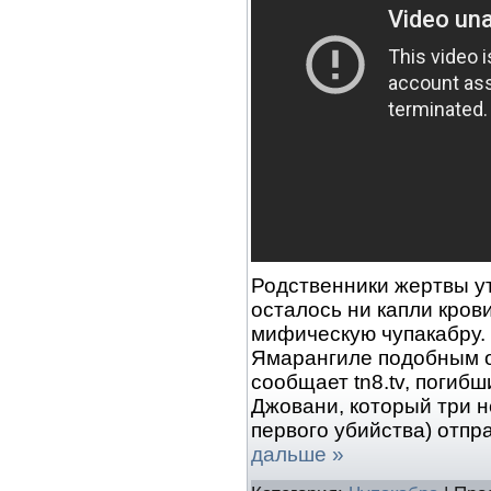
Родственники жертвы ут
осталось ни капли кров
мифическую чупакабру. 
Ямарангиле подобным о
сообщает tn8.tv, погиб
Джовани, который три н
первого убийства) отпр
дальше »