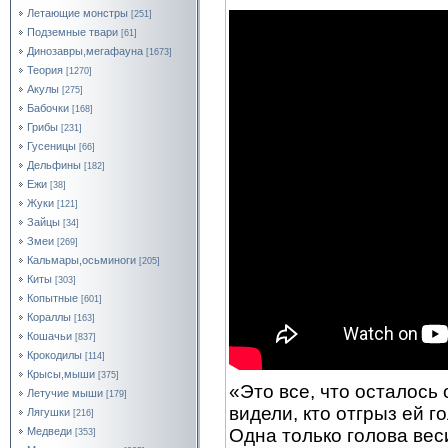
Летающие монстры
[251]
Подземные твари
[61]
Динозавры,мегафауна
[1673]
Теория
[1270]
Акулы
[275]
Бабочки
[168]
Грибы
[231]
Гусеницы
[66]
Дельфины
[182]
Ежи
[38]
Жуки
[121]
Зайцы
[34]
Змеи
[269]
Кальмары,осьминоги
[205]
Киты
[303]
Копытные
[601]
Кораллы
[163]
Кошачьи
[837]
Крокодилы
[114]
Крысы,мыши
[375]
«Это все, что осталось
Летучие мыши
[179]
видели, кто отгрыз ей г
Лягушки
[216]
Одна только голова вес
Медведи
[353]