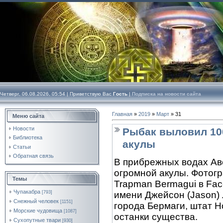
Четверг, 06.08.2026, 05:54 |
Приветствую Вас
Гость
|
Подписка на новости сайта
Главная
»
2019
»
Март
»
31
Меню сайта
Новости
Рыбак выловил 10
Библиотека
акулы
Статьи
Обратная связь
В прибрежных водах Ав
огромной акулы. Фотогр
Темы
Trapman Bermagui в Face
Чупакабра
[793]
имени Джейсон (Jason) 
Снежный человек
[1151]
города Бермаги, штат Н
Морские чудовища
[1087]
останки существа.
Сухопутные твари
[930]