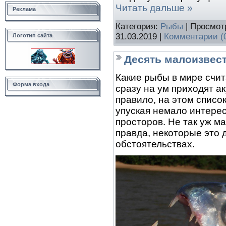
Читать дальше »
Реклама
Категория:
Рыбы
| Просмот
31.03.2019
|
Комментарии (
Логотип сайта
Десять малоизвес
Какие рыбы в мире счи
Форма входа
сразу на ум приходят ак
правило, на этом списо
упуская немало интере
просторов. Не так уж м
правда, некоторые это
обстоятельствах.