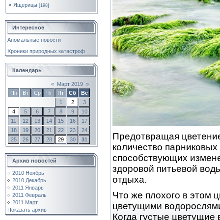
Ящерицы
[198]
Интересное
Аномальные новости
Хроники природных катастроф
Календарь
«
Март 2019
»
Пн
Вт
Ср
Чт
Пт
Сб
Вс
1
2
3
4
5
6
7
8
9
10
11
12
13
14
15
16
17
18
19
20
21
22
23
24
Предотвращая цветение
25
26
27
28
29
30
31
количество парниковых
способствующих измене
Архив новостей
здоровой питьевой вод
2010 Ноябрь
отдыха.
2010 Декабрь
2011 Январь
Что же плохого в этом 
2011 Февраль
2011 Март
цветущими водорослями
Показать архив
Когда густые цветущие 