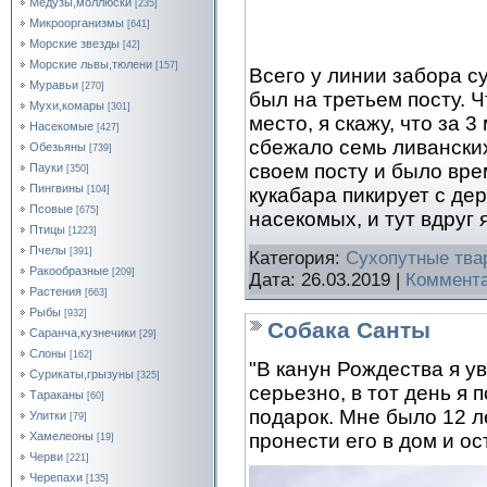
Медузы,моллюски
[235]
Микроорганизмы
[641]
Морские звезды
[42]
Морские львы,тюлени
[157]
Всего у линии забора с
Муравьи
[270]
был на третьем посту. 
Мухи,комары
[301]
место, я скажу, что за 
Насекомые
[427]
сбежало семь ливанских
Обезьяны
[739]
своем посту и было вре
Пауки
[350]
Пингвины
кукабара пикирует с дер
[104]
Псовые
[675]
насекомых, и тут вдру
Птицы
[1223]
Пчелы
[391]
Категория:
Сухопутные тва
Ракообразные
[209]
Дата:
26.03.2019
|
Коммента
Растения
[663]
Рыбы
[932]
Собака Санты
Саранча,кузнечики
[29]
Слоны
[162]
"В канун Рождества я у
Сурикаты,грызуны
[325]
серьезно, в тот день я
Тараканы
[60]
подарок. Мне было 12 л
Улитки
[79]
Хамелеоны
пронести его в дом и ос
[19]
Черви
[221]
Черепахи
[135]