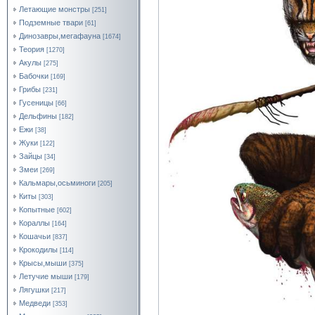
Летающие монстры
[251]
Подземные твари
[61]
Динозавры,мегафауна
[1674]
Теория
[1270]
Акулы
[275]
Бабочки
[169]
Грибы
[231]
Гусеницы
[66]
Дельфины
[182]
Ежи
[38]
Жуки
[122]
Зайцы
[34]
Змеи
[269]
Кальмары,осьминоги
[205]
Киты
[303]
Копытные
[602]
Кораллы
[164]
Кошачьи
[837]
Крокодилы
[114]
Крысы,мыши
[375]
Летучие мыши
[179]
Лягушки
[217]
Медведи
[353]