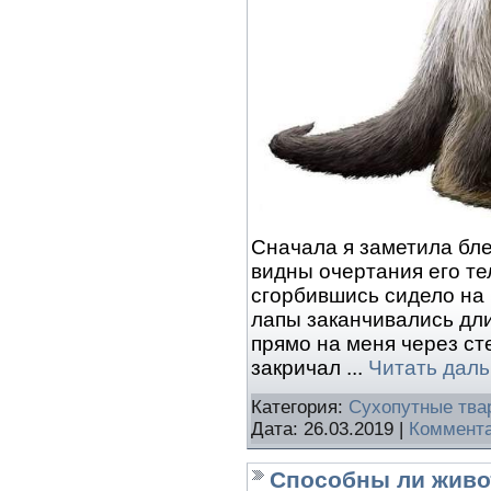
Сначала я заметила блес
видны очертания его те
сгорбившись сидело на 
лапы заканчивались дл
прямо на меня через ст
закричал
...
Читать дал
Категория:
Сухопутные тва
Дата:
26.03.2019
|
Коммента
Способны ли жив