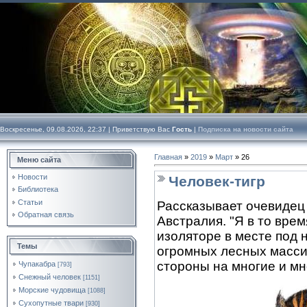
Воскресенье, 09.08.2026, 22:37 |
Приветствую Вас
Гость
|
Подписка на новости сайта
Главная
»
2019
»
Март
»
26
Меню сайта
Новости
Человек-тигр
Библиотека
Статьи
Рассказывает очевидец
Обратная связь
Австралия. "Я в то вре
изоляторе в месте под 
Темы
огромных лесных масси
стороны на многие и м
Чупакабра
[793]
Снежный человек
[1151]
Морские чудовища
[1088]
Сухопутные твари
[930]