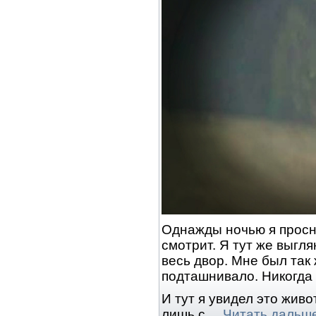
Однажды ночью я просну
смотрит. Я тут же выгл
весь двор. Мне был так
подташнивало. Никогда 
И тут я увидел это живо
лишь с
...
Читать дальш