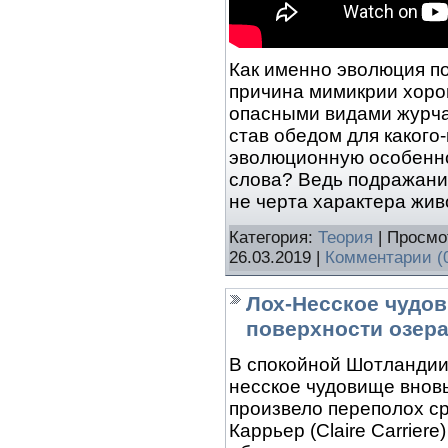
Как именно эволюция по
причина мимикрии хорош
опасными видами журча
став обедом для какого
эволюционную особенн
слова? Ведь подражание
не черта характера жи
Категория:
Теория
| Просмо
26.03.2019
|
Комментарии (
Лох-Несское чудов
поверхности озер
В спокойной Шотландии
несское чудовище вновь
произвело переполох с
Каррьер (Claire Carrier