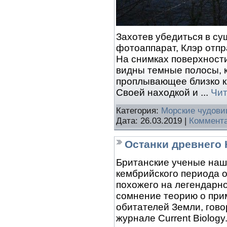
Захотев убедиться в су
фотоаппарат, Клэр отпр
На снимках поверхности
видны темные полосы, 
проплывающее близко к
Своей находкой и
...
Чит
Категория:
Морские чудов
Дата:
26.03.2019
|
Коммента
Останки древнего 
Британские ученые наш
кембрийского периода о
похожего на легендарног
сомнение теорию о при
обитателей Земли, гово
журнале Current Biology