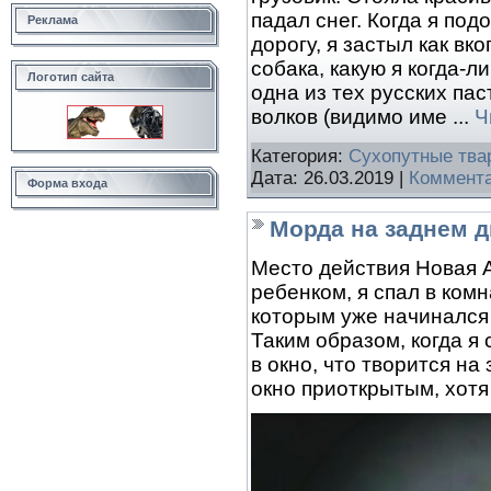
падал снег. Когда я по
Реклама
дорогу, я застыл как в
собака, какую я когда-л
Логотип сайта
одна из тех русских па
волков (видимо име
...
Ч
Категория:
Сухопутные тва
Дата:
26.03.2019
|
Коммента
Форма входа
Морда на заднем 
Место действия Новая А
ребенком, я спал в ком
которым уже начинался 
Таким образом, когда я 
в окно, что творится на
окно приоткрытым, хотя 