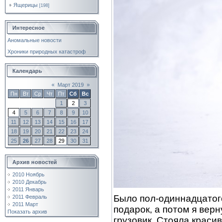
Ящерицы
[198]
Интересное
Аномальные новости
Хроники природных катастроф
Календарь
«
Март 2019
»
Пн
Вт
Ср
Чт
Пт
Сб
Вс
1
2
3
4
5
6
7
8
9
10
11
12
13
14
15
16
17
18
19
20
21
22
23
24
25
26
27
28
29
30
31
Архив новостей
2010 Ноябрь
2010 Декабрь
2011 Январь
Было пол-одиннадцатого
2011 Февраль
2011 Март
подарок, а потом я вер
Показать архив
грузовик. Стояла красив