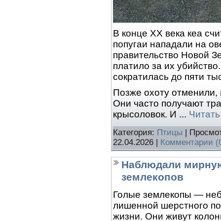
В конце XX века кеа сч
попугаи нападали на ове
правительство Новой Зе
платило за их убийство
сократилась до пяти ты
Позже охоту отменили, 
Они часто получают тра
крысоловок. И
...
Читать
Категория:
Птицы
| Просмот
22.04.2026
|
Комментарии (
Наблюдали мирную
землекопов
Голые землекопы — неб
лишенной шерстного по
жизни. Они живут коло