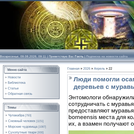
Воскресенье, 09.08.2026, 09:11 |
Приветствую Вас
Гость
|
Подписка на новости сайта
Главная
»
2026
»
Апрель
»
22
Меню сайта
Новости
Люди помогли оса
Библиотека
деревьев с мурав
Статьи
Обратная связь
Энтомологи обнаружили
сотрудничать с муравья
Темы
предоставляют муравьям 
Чупакабра
[793]
borneensis места для к
Снежный человек
[1151]
их, а взамен получают 
Морские чудовища
[1087]
Сухопутные твари
[930]