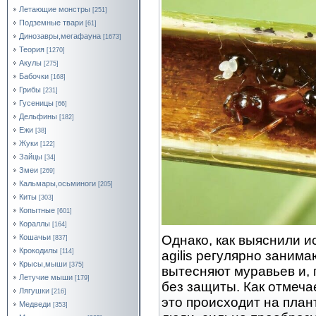
Летающие монстры
[251]
Подземные твари
[61]
Динозавры,мегафауна
[1673]
Теория
[1270]
Акулы
[275]
Бабочки
[168]
Грибы
[231]
Гусеницы
[66]
Дельфины
[182]
Ежи
[38]
Жуки
[122]
Зайцы
[34]
Змеи
[269]
Кальмары,осьминоги
[205]
Киты
[303]
Копытные
[601]
Кораллы
[164]
Однако, как выяснили и
Кошачьи
[837]
Крокодилы
[114]
agilis регулярно занима
Крысы,мыши
[375]
вытесняют муравьев и,
Летучие мыши
[179]
без защиты. Как отмеча
Лягушки
[216]
это происходит на план
Медведи
[353]