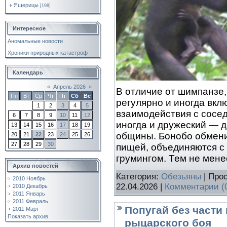
Ящерицы
[198]
Интересное
Аномальные новости
Хроники природных катастроф
Календарь
«
Апрель 2026
»
В отличие от шимпанзе,
Пн
Вт
Ср
Чт
Пт
Сб
Вс
регулярно и иногда вкл
1
2
3
4
5
взаимодействия с сосе
6
7
8
9
10
11
12
иногда и дружеский — д
13
14
15
16
17
18
19
общины. Бонобо обмени
20
21
22
23
24
25
26
27
28
29
30
пищей, объединяются с
грумингом. Тем не мене
Архив новостей
Категория:
Обезьяны
| Про
2010 Ноябрь
22.04.2026
|
Комментарии (
2010 Декабрь
2011 Январь
2011 Февраль
Попугай без части
2011 Март
Показать архив
рыцарского боя