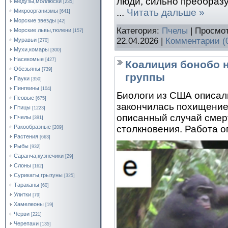
люди, сильно преобраз
Медузы,моллюски
[235]
...
Читать дальше »
Микроорганизмы
[641]
Морские звезды
[42]
Категория:
Пчелы
| Просмот
Морские львы,тюлени
[157]
22.04.2026
|
Комментарии (
Муравьи
[270]
Мухи,комары
[300]
Насекомые
[427]
Коалиция бонобо н
Обезьяны
[739]
группы
Пауки
[350]
Пингвины
[104]
Биологи из США описали
Псовые
[675]
закончилась похищение
Птицы
[1223]
описанный случай смер
Пчелы
[391]
Ракообразные
столкновения. Работа оп
[209]
Растения
[663]
Рыбы
[932]
Саранча,кузнечики
[29]
Слоны
[162]
Сурикаты,грызуны
[325]
Тараканы
[60]
Улитки
[79]
Хамелеоны
[19]
Черви
[221]
Черепахи
[135]