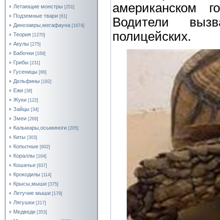
американском г
Летающие монстры
[251]
Подземные твари
[61]
Водители выз
Динозавры,мегафауна
[1674]
полицейских.
Теория
[1270]
Акулы
[275]
Бабочки
[169]
Грибы
[231]
Гусеницы
[66]
Дельфины
[182]
Ежи
[38]
Жуки
[122]
Зайцы
[34]
Змеи
[269]
Кальмары,осьминоги
[205]
Киты
[303]
Копытные
[602]
Кораллы
[164]
Кошачьи
[837]
Крокодилы
[114]
Крысы,мыши
[375]
Летучие мыши
[179]
Лягушки
[217]
Медведи
[353]