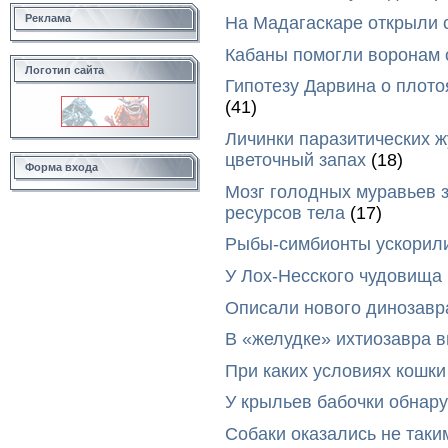
Реклама
На Мадагаскаре открыли 
Кабаны помогли воронам 
Логотип сайта
Гипотезу Дарвина о плото
(41)
Личинки паразитических ж
цветочный запах
(18)
Форма входа
Мозг голодных муравьев з
ресурсов тела
(17)
Рыбы-симбионты ускорили
У Лох-Несского чудовища
Описали нового динозавр
В «желудке» ихтиозавра 
При каких условиях кошки
У крыльев бабочки обнар
Собаки оказались не таки