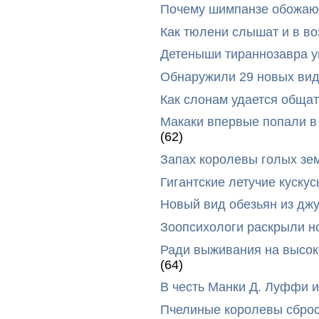
Почему шимпанзе обожают
Как тюлени слышат и в во
Детеныши тираннозавра ум
Обнаружили 29 новых вид
Как слонам удается общат
Макаки впервые попали в
(62)
Запах королевы голых зе
Гигантские летучие куск
Новый вид обезьян из дж
Зоопсихологи раскрыли н
Ради выживания на высок
(64)
В честь Манки Д. Луффи и
Пчелиные королевы сброс