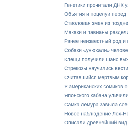
Генетики прочитали ДНК 
Объятия и поцелуи перед
Стволовая змея из поздн
Макаки и павианы раздел
Ранее неизвестный род и 
Собаки «унюхали» челове
Клещи получили шанс выж
Стрекозы научились вест
Считавшийся мертвым ко
У американских сомиков 
Японского кабана уличил
Самка лемура завыла сов
Новое наблюдение Лох-Н
Описали древнейший вид 