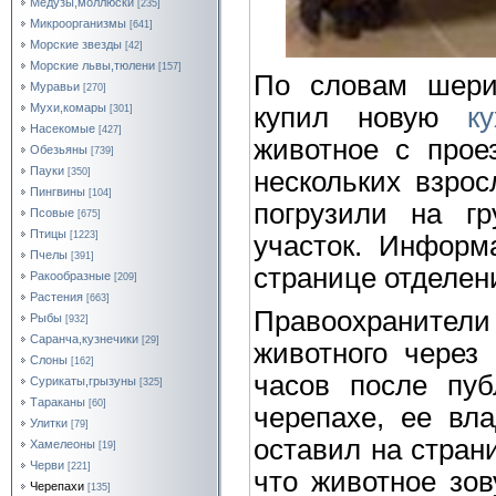
Медузы,моллюски
[235]
Микроорганизмы
[641]
Морские звезды
[42]
Морские львы,тюлени
[157]
По словам шери
Муравьи
[270]
Мухи,комары
купил новую
к
[301]
Насекомые
[427]
животное с прое
Обезьяны
[739]
Пауки
нескольких взрос
[350]
Пингвины
[104]
погрузили на гр
Псовые
[675]
Птицы
[1223]
участок. Информ
Пчелы
[391]
странице отделен
Ракообразные
[209]
Растения
[663]
Правоохранители
Рыбы
[932]
Саранча,кузнечики
[29]
животного через 
Слоны
[162]
часов после пуб
Сурикаты,грызуны
[325]
Тараканы
[60]
черепахе, ее вл
Улитки
[79]
оставил на стран
Хамелеоны
[19]
Черви
[221]
что животное зов
Черепахи
[135]