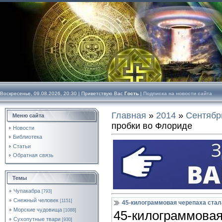
Воскресенье, 09.08.2026, 20:30 |
Приветствую Вас
Гость
|
Подписка на новости сайта
Главная
»
2014
»
Сентябр
Меню сайта
пробки во Флориде
Новости
Библиотека
Статьи
Обратная связь
Темы
Чупакабра
[793]
Снежный человек
[1151]
45-килограммовая черепаха стал
Морские чудовища
[1088]
45-килограммовая
Сухопутные твари
[930]