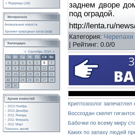
заднем дворе дом
Ящерицы
[198]
под оградой.
Интересное
http://lenta.ru/news
Аномальные новости
Хроники природных катастроф
Категория
:
Черепахи
|
Рейтинг
:
0.0
/
0
Календарь
«
Сентябрь 2014
»
Пн
Вт
Ср
Чт
Пт
Сб
Вс
1
2
3
4
5
6
7
8
9
10
11
12
13
14
15
16
17
18
19
20
21
22
23
24
25
26
27
28
29
30
Архив новостей
Криптозоолог запечатлел 
2010 Ноябрь
2010 Декабрь
Воссоздан скелет гигантс
2011 Январь
2011 Февраль
Бабочки по всему миру ст
2011 Март
Показать архив
Каких по запаху людей п