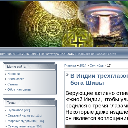
Пятница, 07.08.2026, 20:19 |
Приветствую Вас
Гость
|
Подписка на новости сайта
Главная
»
2014
»
Сентябрь
»
17
Меню сайта
Новости
В Индии трехглазо
Библиотека
бога Шивы
Статьи
Обратная связь
Верующие активно стек
южной Индии, чтобы уви
Темы
родился с тремя глазами
Чупакабра
[793]
Некоторые даже издалек
Снежный человек
[1151]
он является воплощени
Морские чудовища
[1087]
Сухопутные твари
[930]