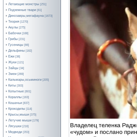
Летающие монстры
[251]
Подземные твари
[61]
Динозавры,мегафауна
[1673]
Теория
[1270]
Акулы
[275]
Бабочки
[168]
Грибы
[231]
Гусеницы
[66]
Дельфины
[182]
Ежи
[38]
Жуки
[121]
Зайцы
[34]
Змеи
[269]
Кальмары,осьминоги
[205]
Киты
[303]
Копытные
[601]
Кораллы
[163]
Кошачьи
[837]
Крокодилы
[114]
Крысы,мыши
[375]
Летучие мыши
[179]
Владелец теленка Радже
Лягушки
[216]
«чудом» и послано прин
Медведи
[353]