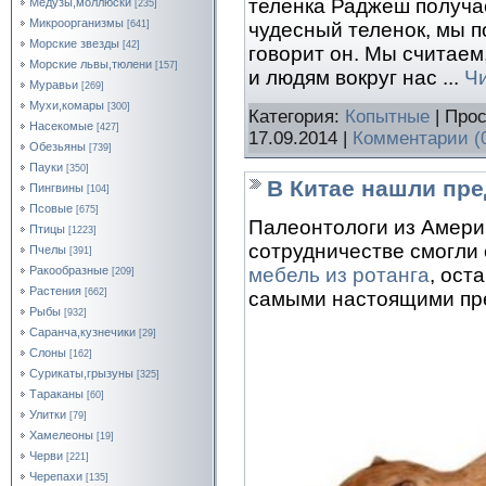
теленка Раджеш получ
Медузы,моллюски
[235]
Микроорганизмы
чудесный теленок, мы по
[641]
Морские звезды
[42]
говорит он. Мы считаем,
Морские львы,тюлени
[157]
и людям вокруг нас
...
Ч
Муравьи
[269]
Мухи,комары
[300]
Категория:
Копытные
| Прос
Насекомые
[427]
17.09.2014
|
Комментарии (
Обезьяны
[739]
Пауки
[350]
В Китае нашли пр
Пингвины
[104]
Псовые
[675]
Палеонтологи из Амери
Птицы
[1223]
сотрудничестве смогли 
Пчелы
[391]
Ракообразные
мебель из ротанга
, ост
[209]
Растения
[662]
самыми настоящими пр
Рыбы
[932]
Саранча,кузнечики
[29]
Слоны
[162]
Сурикаты,грызуны
[325]
Тараканы
[60]
Улитки
[79]
Хамелеоны
[19]
Черви
[221]
Черепахи
[135]