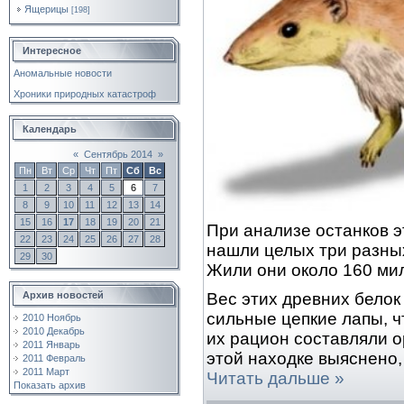
Ящерицы
[198]
Интересное
Аномальные новости
Хроники природных катастроф
Календарь
«
Сентябрь 2014
»
Пн
Вт
Ср
Чт
Пт
Сб
Вс
1
2
3
4
5
6
7
8
9
10
11
12
13
14
15
16
17
18
19
20
21
При анализе останков э
22
23
24
25
26
27
28
нашли целых три разны
29
30
Жили они около 160 мил
Архив новостей
Вес этих древних белок
сильные цепкие лапы, ч
2010 Ноябрь
2010 Декабрь
их рацион составляли о
2011 Январь
этой находке выяснено
2011 Февраль
2011 Март
Читать дальше »
Показать архив