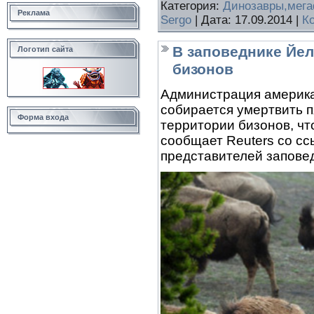
Категория:
Динозавры,мег
Реклама
Sergo
| Дата:
17.09.2014
|
К
В заповеднике Йе
Логотип сайта
бизонов
Администрация америка
собирается умертвить п
Форма входа
территории бизонов, чт
сообщает Reuters со с
представителей запове