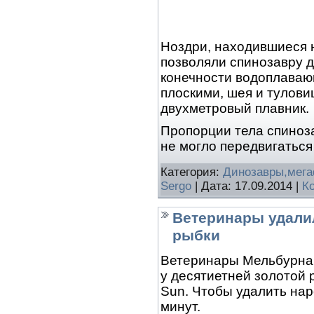
Ноздри, находившиеся н
позволяли спинозавру д
конечности водоплава
плоскими, шея и тулов
двухметровый плавник.
Пропорции тела спиноза
не могло передвигатьс
Категория:
Динозавры,мег
Sergo
| Дата:
17.09.2014
|
К
Ветеринары удалил
рыбки
Ветеринары Мельбурна 
у десятиетней золотой 
Sun. Чтобы удалить нар
минут.