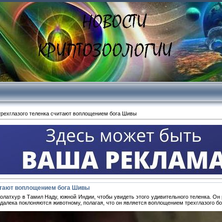
трехглазого теленка считают воплощением бога Шивы
итают воплощением бога Шивы
латхур в Тамил Наду, южной Индии, чтобы увидеть этого удивительного теленка. Он 
издалека поклоняются животному, полагая, что он является воплощением трехглазого б