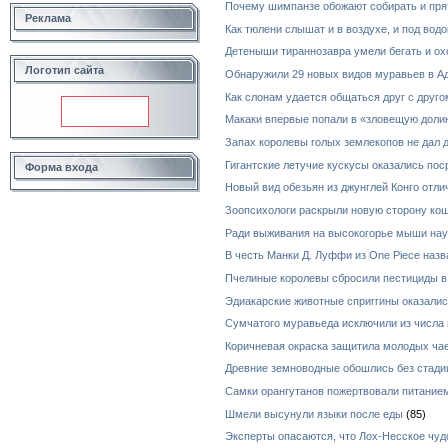
Почему шимпанзе обожают собирать и пря
Реклама
Как тюлени слышат и в воздухе, и под водо
Детеныши тираннозавра умели бегать и ох
Логотип сайта
Обнаружили 29 новых видов муравьев в А
Как слонам удается общаться друг с друг
Макаки впервые попали в «зловещую долин
Запах королевы голых землекопов не дал
Гигантские летучие кускусы оказались по
Форма входа
Новый вид обезьян из джунглей Конго отл
Зоопсихологи раскрыли новую сторону ко
Ради выживания на высокогорье мыши нау
В честь Манки Д. Луффи из One Piece назв
Пчелиные королевы сбросили пестициды в
Эдиакарские животные сприггины оказал
Сумчатого муравьеда исключили из числа 
Коричневая окраска защитила молодых чае
Древние земноводные обошлись без стади
Самки орангутанов пожертвовали питанием
Шмели высунули языки после еды
(85)
Эксперты опасаются, что Лох-Несское чуд