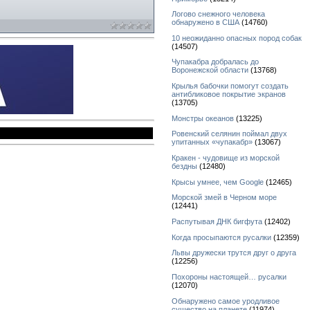
Логово снежного человека
обнаружено в США
(14760)
10 неожиданно опасных пород собак
(14507)
Чупакабра добралась до
Воронежской области
(13768)
Крылья бабочки помогут создать
антибликовое покрытие экранов
(13705)
Монстры океанов
(13225)
Ровенский селянин поймал двух
упитанных «чупакабр»
(13067)
Кракен - чудовище из морской
бездны
(12480)
Крысы умнее, чем Google
(12465)
Морской змей в Черном море
(12441)
Распутывая ДНК бигфута
(12402)
Когда просыпаются русалки
(12359)
Львы дружески трутся друг о друга
(12256)
Похороны настоящей… русалки
(12070)
Обнаружено самое уродливое
существо на планете
(11974)