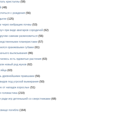
тать кристаллы
(58)
й
(48)
отиться с рождения
(56)
дыгее
(125)
ом через вибрацию почвы
(53)
у» при виде аватаров сородичей
(62)
 другим самкам размножиться
(56)
средственными планеристами
(57)
ичился оранжевыми губами
(61)
шачьего вылизывания
(86)
чились есть ядовитые растения
(63)
али новый род жуков
(62)
 яйца
(63)
ись древнейшими правшами
(56)
видов под угрозой вымирания
(50)
к от нападок взрослых
(51)
и головастика
(210)
 ради игр детенышей со сверстниками
(68)
овище погибло
(164)