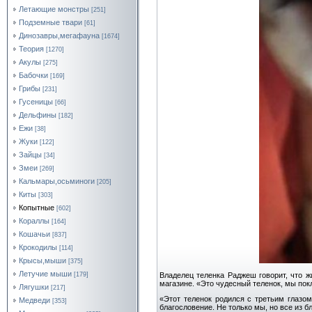
Летающие монстры
[251]
Подземные твари
[61]
Динозавры,мегафауна
[1674]
Теория
[1270]
Акулы
[275]
Бабочки
[169]
Грибы
[231]
Гусеницы
[66]
Дельфины
[182]
Ежи
[38]
Жуки
[122]
Зайцы
[34]
Змеи
[269]
Кальмары,осьминоги
[205]
Киты
[303]
Копытные
[602]
Кораллы
[164]
Кошачьи
[837]
Крокодилы
[114]
Крысы,мыши
[375]
Летучие мыши
Владелец теленка Раджеш говорит, что ж
[179]
магазине. «Это чудесный теленок, мы покл
Лягушки
[217]
«Этот теленок родился с третьим глазо
Медведи
[353]
благословение. Не только мы, но все из 