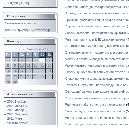
У Лох-Несского чудовища появились дете
Ящерицы
[198]
Описали нового динозавра возрастом 210 
В «желудке» ихтиозавра впервые нашли ос
Интересное
При каких условиях кошки распознают эмо
Аномальные новости
У крыльев бабочки обнаружили обоняние
(
Хроники природных катастроф
Собаки оказались не такими бескорыстным
Генетики прочитали ДНК ужасных волков
(4
Календарь
Объятия и поцелуи перед едой помогли ш
«
Сентябрь 2014
»
Стволовая змея из позднего мела освоила
Пн
Вт
Ср
Чт
Пт
Сб
Вс
Макаки и павианы разделили геометричес
1
2
3
4
5
6
7
8
9
10
11
12
13
14
Ранее неизвестный род и вид гигантских с
15
16
17
18
19
20
21
Собаки «унюхали» человеческий страх ещ
22
23
24
25
26
27
28
Клещи получили шанс выживать зимой и р
29
30
Стрекозы научились вести воздушные бои
Считавшийся мертвым коралловый риф ок
Архив новостей
У американских сомиков обнаружили зара
2010 Ноябрь
Японского кабана уличили в некрофилии
(5
2010 Декабрь
2011 Январь
Самка лемура завыла совсем как самец
(5
2011 Февраль
Новое наблюдение Лох-Несского чудовищ
2011 Март
Показать архив
Описали древнейший вид из семейства х