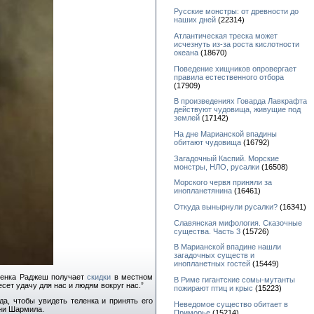
Русские монстры: от древности до
наших дней
(22314)
Атлантическая треска может
исчезнуть из-за роста кислотности
океана
(18670)
Поведение хищников опровергает
правила естественного отбора
(17909)
В произведениях Говарда Лавкрафта
действуют чудовища, живущие под
землей
(17142)
На дне Марианской впадины
обитают чудовища
(16792)
Загадочный Каспий. Морские
монстры, НЛО, русалки
(16508)
Морского червя приняли за
инопланетянина
(16461)
Откуда вынырнули русалки?
(16341)
Славянская мифология. Сказочные
существа. Часть 3
(15726)
В Марианской впадине нашли
загадочных существ и
инопланетных гостей
(15449)
еленка Раджеш получает
скидки
в местном
В Риме гигантские сомы-мутанты
есет удачу для нас и людям вокруг нас.”
пожирают птиц и крыс
(15223)
а, чтобы увидеть теленка и принять его
Неведомое существо обитает в
ени Шармила.
Приморье
(15214)