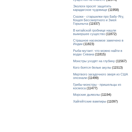
Экологи просят защитить
карадагское чудовище
(11958)
Сказки - старшилки про Бабу-Ягу,
Кощея Бессмертного и Змея
Горыныча
(11937)
В китайской гробнице нашли
вымершее существо
(11872)
Страшное насекомое замечено в
Индии
(11823)
Рыба-мутант: что можно найти в
водах Севана
(11815)
Монстры уходят на глубину
(11567)
Кого боятся белые акулы
(11513)
Мертвого загадочного зверя из США
опознали
(11499)
Грибы-монстры - пришельцы из
космоса
(11477)
Морские дьяволы
(11194)
Хайгейтские вампиры
(11097)