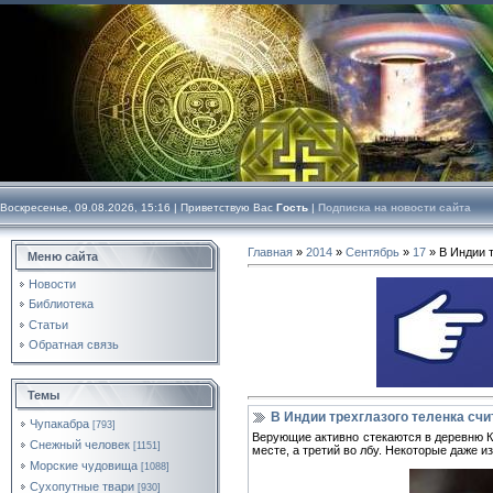
Воскресенье, 09.08.2026, 15:16 |
Приветствую Вас
Гость
|
Подписка на новости сайта
Главная
»
2014
»
Сентябрь
»
17
» В Индии 
Меню сайта
Новости
Библиотека
Статьи
Обратная связь
Темы
В Индии трехглазого теленка сч
Чупакабра
[793]
Верующие активно стекаются в деревню Ко
Снежный человек
[1151]
месте, а третий во лбу. Некоторые даже 
Морские чудовища
[1088]
Сухопутные твари
[930]