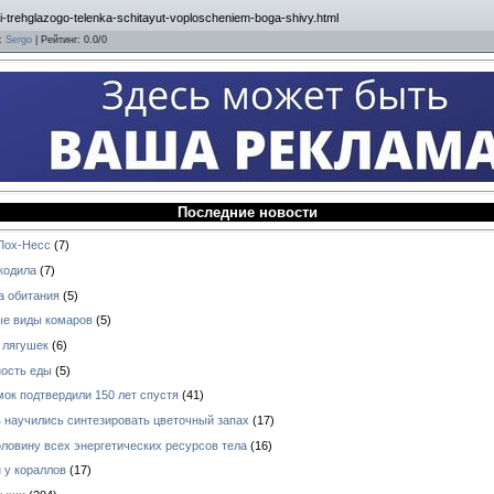
ii-trehglazogo-telenka-schitayut-voploscheniem-boga-shivy.html
:
Sergo
|
Рейтинг
:
0.0
/
0
Последние новости
 Лох-Несс
(7)
окодила
(7)
а обитания
(5)
ые виды комаров
(5)
 лягушек
(6)
ность еды
(5)
мок подтвердили 150 лет спустя
(41)
 научились синтезировать цветочный запах
(17)
оловину всех энергетических ресурсов тела
(16)
 у кораллов
(17)