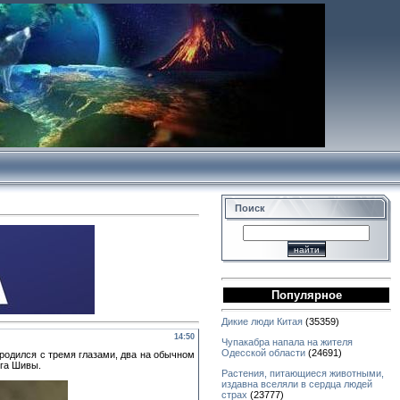
Поиск
Популярное
Дикие люди Китая
(35359)
14:50
Чупакабра напала на жителя
Одесской области
(24691)
родился с тремя глазами, два на обычном
ога Шивы.
Растения, питающиеся животными,
издавна вселяли в сердца людей
страх
(23777)