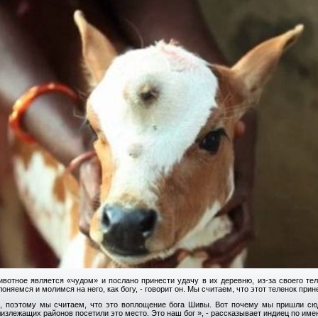
ивотное является «чудом» и послано принести удачу в их деревню, из-за своего т
оняемся и молимся на него, как богу, - говорит он. Мы считаем, что этот теленок прин
м, поэтому мы считаем, что это воплощение бога Шивы. Вот почему мы пришли сюд
близлежащих районов посетили это место. Это наш бог », - рассказывает индиец по им