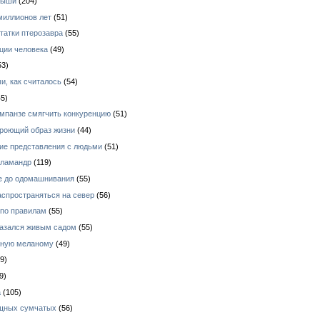
ныши
(204)
миллионов лет
(51)
татки птерозавра
(55)
ции человека
(49)
53)
и, как считалось
(54)
5)
импанзе смягчить конкуренцию
(51)
 роющий образ жизни
(44)
кие представления с людьми
(51)
аламандр
(119)
е до одомашнивания
(55)
аспространяться на север
(56)
 по правилам
(55)
азался живым садом
(55)
зную меланому
(49)
9)
9)
а
(105)
ищных сумчатых
(56)