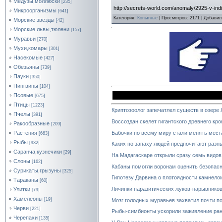
Медузы,моллюски
[235]
http://secrets-world.com/anomaly/2925-v-ind
Микроорганизмы
[641]
Категория
:
Копытные
|
Просмотров
: 2171 |
Добавил
Морские звезды
[42]
Морские львы,тюлени
[157]
Муравьи
[270]
Мухи,комары
[301]
Насекомые
[427]
Обезьяны
[739]
Пауки
[350]
Пингвины
[104]
Псовые
[675]
Птицы
[1223]
Криптозоолог запечатлел существ в озере
Пчелы
[391]
Воссоздан скелет гигантского древнего кр
Ракообразные
[209]
Бабочки по всему миру стали менять мест
Растения
[663]
Рыбы
[932]
Каких по запаху людей предпочитают разн
Саранча,кузнечики
[29]
На Мадагаскаре открыли сразу семь видов
Слоны
[162]
Кабаны помогли воронам оценить безопас
Сурикаты,грызуны
[325]
Гипотезу Дарвина о плотоядности камнело
Тараканы
[60]
Личинки паразитических жуков-нарывников
Улитки
[79]
Хамелеоны
[19]
Мозг голодных муравьев захватил почти п
Черви
[221]
Рыбы-симбионты ускорили заживление ран
Черепахи
[135]