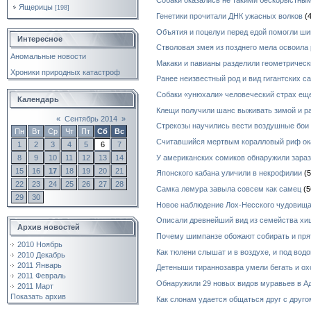
Собаки оказались не такими бескорыстным
Ящерицы
[198]
Генетики прочитали ДНК ужасных волков
(4
Объятия и поцелуи перед едой помогли ш
Интересное
Стволовая змея из позднего мела освоила
Аномальные новости
Макаки и павианы разделили геометричес
Хроники природных катастроф
Ранее неизвестный род и вид гигантских с
Собаки «унюхали» человеческий страх ещ
Календарь
Клещи получили шанс выживать зимой и р
«
Сентябрь 2014
»
Стрекозы научились вести воздушные бои
Пн
Вт
Ср
Чт
Пт
Сб
Вс
Считавшийся мертвым коралловый риф ок
1
2
3
4
5
6
7
У американских сомиков обнаружили зара
8
9
10
11
12
13
14
15
16
17
18
19
20
21
Японского кабана уличили в некрофилии
(5
22
23
24
25
26
27
28
Самка лемура завыла совсем как самец
(5
29
30
Новое наблюдение Лох-Несского чудовищ
Описали древнейший вид из семейства х
Архив новостей
Почему шимпанзе обожают собирать и пря
2010 Ноябрь
Как тюлени слышат и в воздухе, и под водо
2010 Декабрь
2011 Январь
Детеныши тираннозавра умели бегать и ох
2011 Февраль
Обнаружили 29 новых видов муравьев в А
2011 Март
Показать архив
Как слонам удается общаться друг с друг