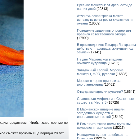
Русские монстры: от древности до
наших дней
(22313)
Атлантическая треска может
исчезнуть из-за роста кислотности
океана
(18669)
Поведение хищников опровергает
правила естественного отбора
(17909)
В произведениях Говарда Лавкрафта
действуют чудовища, живущие под
землей
(17141)
На дне Марианской впадины
обитают чудовища
(16792)
Загадочный Каспий. Морские
монстры, НЛО, русалки
(16508)
Морского червя приняли за
инопланетянина
(16461)
Откуда вынырнули русалки?
(16341)
Славянская мифология. Сказочные
существа. Часть 3
(15725)
В Марианской впадине нашли
загадочных существ и
инопланетных гостей
(15449)
ющим средством. Чтобы животное могло
В Риме гигантские сомы-мутанты
пожирают птиц и крыс
(15223)
ыба сможет прожить еще порядка 20 лет.
Неведомое существо обитает в
Приморье
(15213)