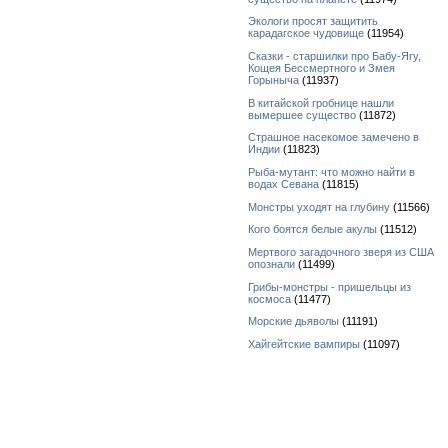
Экологи просят защитить
карадагское чудовище
(11954)
Сказки - старшилки про Бабу-Ягу,
Кощея Бессмертного и Змея
Горыныча
(11937)
В китайской гробнице нашли
вымершее существо
(11872)
Страшное насекомое замечено в
Индии
(11823)
Рыба-мутант: что можно найти в
водах Севана
(11815)
Монстры уходят на глубину
(11566)
Кого боятся белые акулы
(11512)
Мертвого загадочного зверя из США
опознали
(11499)
Грибы-монстры - пришельцы из
космоса
(11477)
Морские дьяволы
(11191)
Хайгейтские вампиры
(11097)