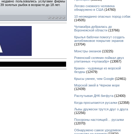
е недавно пользовались услугами фирмы
9 золотых рыбок в возрасте до 18 лет.
Логово снежного человека
обнаружено в США
(14760)
10 неожиданно опасных пород собак
(14505)
Чупакабра добралась до
Воронежской области
(13766)
Крылья бабочки помогут создать
антибликовое покрытие экранов
(13704)
Монстры океанов
(13225)
Ровенский селянин поймал двух
упитанных «чупакабр»
(13067)
Кракен - чудовище из морской
бездны
(12479)
Крысы умнее, чем Google
(12461)
Морской змей в Черном море
(12439)
Распутывая ДНК бигфута
(12400)
Когда просыпаются русалки
(12358)
Львы дружески трутся друг о друга
(12256)
Похороны настоящей… русалки
(12070)
Обнаружено самое уродливое
существо на планете
(11974)