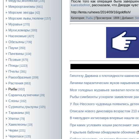
Медузы,моллюски
После того как операция была завершен
[235]
kaessbohrer
, рассказали, что Джордж чув
Микроорганизмы
[641]
http://lenta.ru/news/2014/09/16/goldfish/
Морские звезды
[42]
Морские львы,тюлени
Категория
:
Рыбы
|
Просмотров
: 1806 |
Добавил
:
Se
[157]
Муравьи
[270]
Мухи,комары
[300]
Насекомые
[427]
Обезьяны
[739]
Пауки
[350]
Пингвины
[104]
Псовые
[675]
Птицы
[1223]
Пчелы
[391]
Гипотезу Дарвина о плотоядности камнело
Ракообразные
[209]
Личинки паразитических жуков-нарывников
Растения
[663]
Рыбы
[932]
Мозг голодных муравьев захватил почти п
Саранча,кузнечики
[29]
Рыбы-симбионты ускорили заживление ран
Слоны
[162]
У Лох-Несского чудовища появились дете
Сурикаты,грызуны
[325]
Описали нового динозавра возрастом 210 
Тараканы
[60]
В «желудке» ихтиозавра впервые нашли ос
Улитки
[79]
Хамелеоны
При каких условиях кошки распознают эмо
[19]
Черви
[221]
У крыльев бабочки обнаружили обоняние
(
Черепахи
[135]