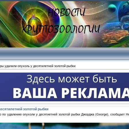
ры удалили опухоль у десятилетней золотой рыбки
есятилетней золотой рыбки
по удалению опухоли у десятиетней золотой рыбки Джорджа (George), сообщает Her