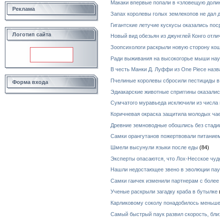
Макаки впервые попали в «зловещую долин
Реклама
Запах королевы голых землекопов не дал
Гигантские летучие кускусы оказались по
Логотип сайта
Новый вид обезьян из джунглей Конго отл
Зоопсихологи раскрыли новую сторону ко
Ради выживания на высокогорье мыши нау
В честь Манки Д. Луффи из One Piece назв
Пчелиные королевы сбросили пестициды в
Форма входа
Эдиакарские животные сприггины оказал
Сумчатого муравьеда исключили из числа 
Коричневая окраска защитила молодых чае
Древние земноводные обошлись без стади
Самки орангутанов пожертвовали питанием
Шмели высунули языки после еды
(84)
Эксперты опасаются, что Лох-Несское чуд
Нашли недостающее звено в эволюции пау
Самки гаичек изменили партнерам с боле
Ученые раскрыли загадку краба в бутылке
Карликовому соколу понадобилось меньше
Самый быстрый паук развил скорость, бли