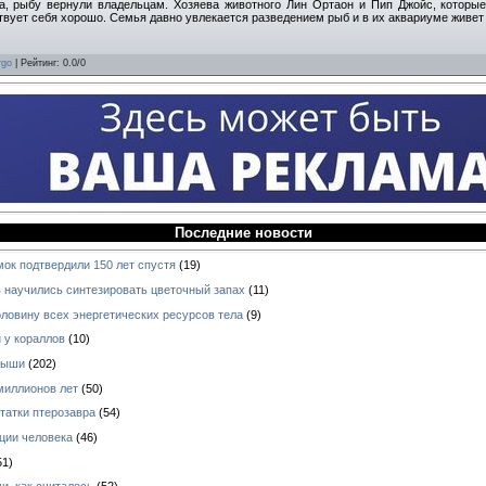
а, рыбу вернули владельцам. Хозяева животного Лин Ортаон и Пип Джойс, которы
ствует себя хорошо. Семья давно увлекается разведением рыб и в их аквариуме живет 3
rgo
|
Рейтинг
:
0.0
/
0
Последние новости
мок подтвердили 150 лет спустя
(19)
 научились синтезировать цветочный запах
(11)
оловину всех энергетических ресурсов тела
(9)
 у кораллов
(10)
ныши
(202)
миллионов лет
(50)
татки птерозавра
(54)
ции человека
(46)
51)