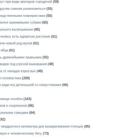
у» при виде аватаров сородичей
(59)
 другим самкам размножиться
(55)
средственными планеристами
(55)
ичился оранжевыми губами
(60)
шачьего вылизывания
(85)
чились есть ядовитые растения
(61)
али новый род жуков
(61)
 яйца
(61)
ись древнейшими правшами
(55)
видов под угрозой вымирания
(48)
к от нападок взрослых
(49)
и головастика
(209)
 ради игр детенышей со сверстниками
(66)
овище погибло
(163)
ков и скорпионов
(66)
е умными самцами
(64)
(82)
 квадратного километра для выкармливания птенцов
(85)
зкую к человеческому бегу
(73)