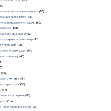
и, как считалось
(52)
5)
импанзе смягчить конкуренцию
(50)
 роющий образ жизни
(43)
кие представления с людьми
(50)
аламандр
(118)
е до одомашнивания
(52)
аспространяться на север
(54)
 по правилам
(53)
азался живым садом
(54)
зную меланому
(46)
8)
6)
а
(104)
ищных сумчатых
(54)
тать кристаллы
(55)
й
(47)
отиться с рождения
(54)
дыгее
(124)
ом через вибрацию почвы
(52)