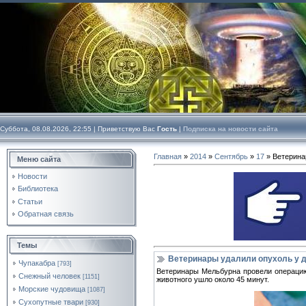
Суббота, 08.08.2026, 22:55 |
Приветствую Вас
Гость
|
Подписка на новости сайта
Главная
»
2014
»
Сентябрь
»
17
» Ветерина
Меню сайта
Новости
Библиотека
Статьи
Обратная связь
Темы
Ветеринары удалили опухоль у д
Чупакабра
[793]
Ветеринары Мельбурна провели операцию 
Снежный человек
[1151]
животного ушло около 45 минут.
Морские чудовища
[1087]
Сухопутные твари
[930]