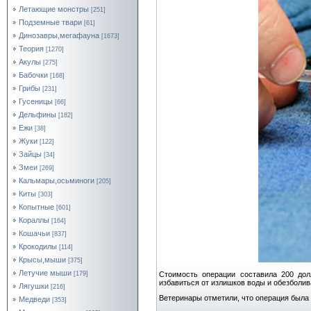
Летающие монстры
[251]
Подземные твари
[61]
Динозавры,мегафауна
[1673]
Теория
[1270]
Акулы
[275]
Бабочки
[168]
Грибы
[231]
Гусеницы
[66]
Дельфины
[182]
Ежи
[38]
Жуки
[122]
Зайцы
[34]
Змеи
[269]
Кальмары,осьминоги
[205]
Киты
[303]
Копытные
[601]
Кораллы
[164]
Кошачьи
[837]
Крокодилы
[114]
Крысы,мыши
[375]
Летучие мыши
Стоимость операции составила 200 дол
[179]
избавиться от излишков воды и обезболив
Лягушки
[216]
Ветеринары отметили, что операция была 
Медведи
[353]