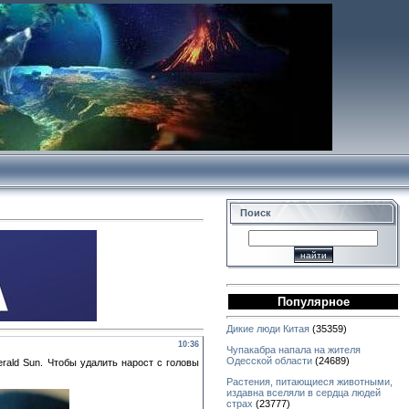
Поиск
Популярное
Дикие люди Китая
(35359)
10:36
Чупакабра напала на жителя
Одесской области
(24689)
ald Sun. Чтобы удалить нарост с головы
Растения, питающиеся животными,
издавна вселяли в сердца людей
страх
(23777)