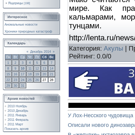
Ящерицы
[198]
мире. Как пра
кальмарами, мор
Интересное
тунцами.
Аномальные новости
Хроники природных катастроф
http://lenta.ru/new
Календарь
Категория
:
Акулы
|
П
«
Декабрь 2014
»
Рейтинг
:
0.0
/
0
Пн
Вт
Ср
Чт
Пт
Сб
Вс
1
2
3
4
5
6
7
8
9
10
11
12
13
14
15
16
17
18
19
20
21
22
23
24
25
26
27
28
29
30
31
Архив новостей
2010 Ноябрь
2010 Декабрь
У Лох-Несского чудовища
2011 Январь
2011 Февраль
Описали нового динозавр
2011 Март
Показать архив
В «желудке» ихтиозавра 