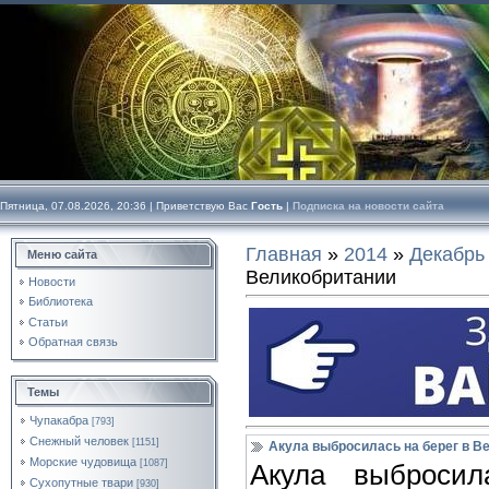
Пятница, 07.08.2026, 20:36 |
Приветствую Вас
Гость
|
Подписка на новости сайта
Главная
»
2014
»
Декабрь
Меню сайта
Великобритании
Новости
Библиотека
Статьи
Обратная связь
Темы
Чупакабра
[793]
Снежный человек
[1151]
Акула выбросилась на берег в В
Морские чудовища
[1087]
Акула выброси
Сухопутные твари
[930]