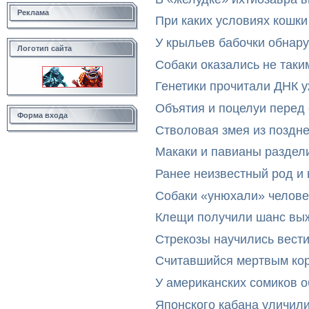
Реклама
При каких условиях кошки
У крыльев бабочки обнар
Логотип сайта
Собаки оказались не таки
Генетики прочитали ДНК 
Объятия и поцелуи перед
Форма входа
Стволовая змея из поздн
Макаки и павианы раздел
Ранее неизвестный род и 
Собаки «унюхали» челове
Клещи получили шанс выж
Стрекозы научились вест
Считавшийся мертвым ко
У американских сомиков 
Японского кабана уличил