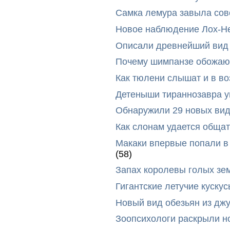
Самка лемура завыла сов
Новое наблюдение Лох-Н
Описали древнейший вид 
Почему шимпанзе обожают
Как тюлени слышат и в во
Детеныши тираннозавра ум
Обнаружили 29 новых вид
Как слонам удается общат
Макаки впервые попали в
(58)
Запах королевы голых зе
Гигантские летучие куск
Новый вид обезьян из дж
Зоопсихологи раскрыли н