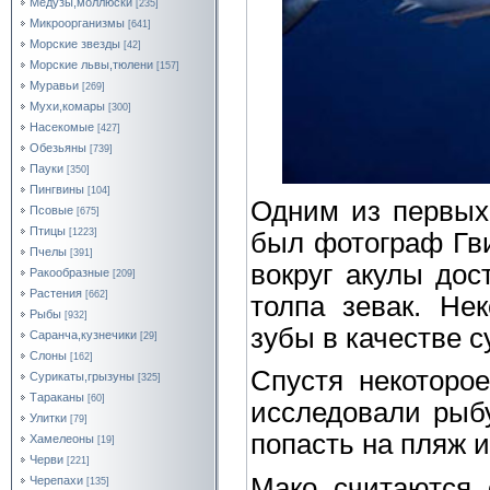
Медузы,моллюски
[235]
Микроорганизмы
[641]
Морские звезды
[42]
Морские львы,тюлени
[157]
Муравьи
[269]
Мухи,комары
[300]
Насекомые
[427]
Обезьяны
[739]
Пауки
[350]
Пингвины
[104]
Одним из первых,
Псовые
[675]
Птицы
[1223]
был фотограф Гви
Пчелы
[391]
вокруг акулы дос
Ракообразные
[209]
Растения
[662]
толпа зевак. Не
Рыбы
[932]
зубы в качестве с
Саранча,кузнечики
[29]
Слоны
[162]
Спустя некоторо
Сурикаты,грызуны
[325]
Тараканы
[60]
исследовали рыбу
Улитки
[79]
попасть на пляж и
Хамелеоны
[19]
Черви
[221]
Мако считаются 
Черепахи
[135]