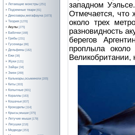
западном Уэльсе.
Летающие монстры
[251]
Подземные твари
[61]
Отмечается, что 
Динозавры,мегафауна
[1673]
около трех метр
Теория
[1270]
Акулы
[275]
разновидность аку
Бабочки
[168]
берегов Аргент
Грибы
[231]
Гусеницы
[66]
проплыла около 
Дельфины
[182]
Великобритании, 
Ежи
[38]
Жуки
[121]
Зайцы
[34]
Змеи
[269]
Кальмары,осьминоги
[205]
Киты
[303]
Копытные
[601]
Кораллы
[163]
Кошачьи
[837]
Крокодилы
[114]
Крысы,мыши
[375]
Летучие мыши
[179]
Лягушки
[216]
Медведи
[353]