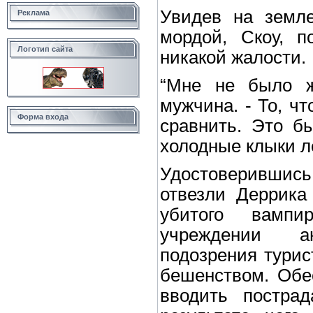
Увидев на земл
Реклама
мордой, Скоу, п
Логотип сайта
никакой жалости.
“Мне не было ж
мужчина. - То, чт
Форма входа
сравнить. Это б
холодные клыки л
Удостоверившись
отвезли Деррика
убитого вампи
учреждении а
подозрения турис
бешенством. Обе
вводить постра