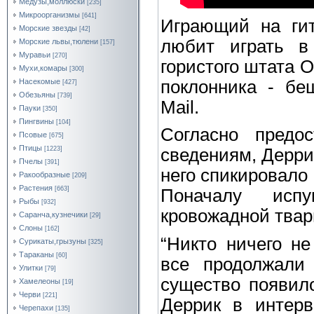
Медузы,моллюски
[235]
Микроорганизмы
[641]
Играющий на гит
Морские звезды
[42]
любит играть 
Морские львы,тюлени
[157]
Муравьи
[270]
гористого штата 
Мухи,комары
[300]
поклонника - бе
Насекомые
[427]
Обезьяны
[739]
Mail.
Пауки
[350]
Пингвины
[104]
Согласно предо
Псовые
[675]
Птицы
[1223]
сведениям, Деррик
Пчелы
[391]
него спикировало 
Ракообразные
[209]
Растения
[663]
Поначалу исп
Рыбы
[932]
кровожадной твари
Саранча,кузнечики
[29]
Слоны
[162]
“Никто ничего не
Сурикаты,грызуны
[325]
Тараканы
[60]
все продолжали
Улитки
[79]
существо появило
Хамелеоны
[19]
Черви
[221]
Деррик в интерв
Черепахи
[135]