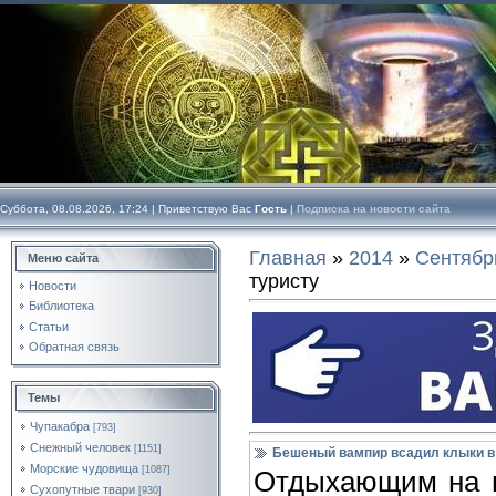
Суббота, 08.08.2026, 17:24 |
Приветствую Вас
Гость
|
Подписка на новости сайта
Главная
»
2014
»
Сентябр
Меню сайта
туристу
Новости
Библиотека
Статьи
Обратная связь
Темы
Чупакабра
[793]
Снежный человек
[1151]
Бешеный вампир всадил клыки в
Морские чудовища
[1087]
Отдыхающим на п
Сухопутные твари
[930]