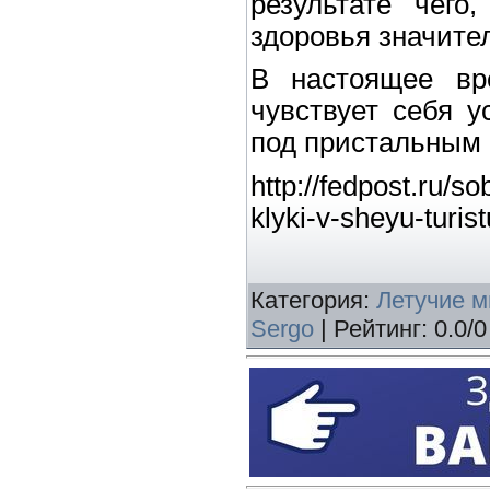
результате чего
здоровья значите
В настоящее вр
чувствует себя 
под пристальным
http://fedpost.ru/s
klyki-v-sheyu-turis
Категория
:
Летучие 
Sergo
|
Рейтинг
:
0.0
/
0