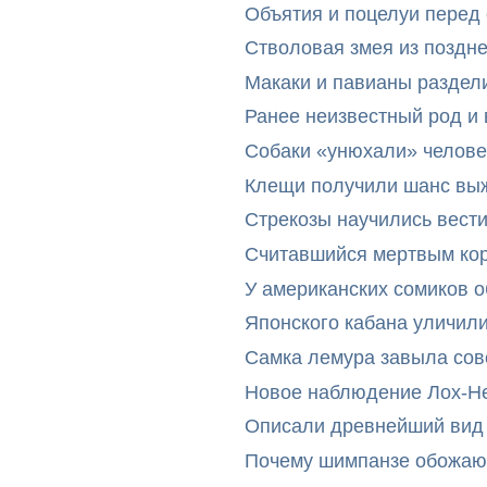
Объятия и поцелуи перед
Стволовая змея из поздн
Макаки и павианы раздел
Ранее неизвестный род и 
Собаки «унюхали» челове
Клещи получили шанс выж
Стрекозы научились вест
Считавшийся мертвым ко
У американских сомиков 
Японского кабана уличил
Самка лемура завыла сов
Новое наблюдение Лох-Н
Описали древнейший вид 
Почему шимпанзе обожают