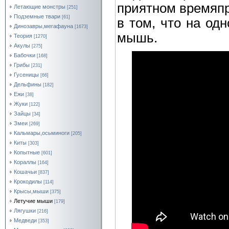
приятном времяпр
Летающие монстры
[251]
Подземные твари
[61]
в том, что на од
Динозавры,мегафауна
[1673]
мышь.
Теория
[1270]
Акулы
[275]
Бабочки
[168]
Грибы
[231]
Гусеницы
[66]
Дельфины
[182]
Ежи
[38]
Жуки
[122]
Зайцы
[34]
Змеи
[269]
Кальмары,осьминоги
[205]
Киты
[303]
Копытные
[601]
Кораллы
[164]
Кошачьи
[837]
Крокодилы
[114]
Крысы,мыши
[375]
Летучие мыши
[179]
Лягушки
[216]
Медведи
[353]