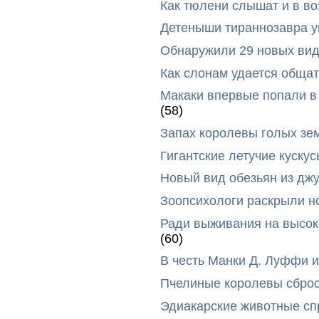
Как тюлени слышат и в во
Детеныши тираннозавра ум
Обнаружили 29 новых вид
Как слонам удается общат
Макаки впервые попали в
(58)
Запах королевы голых зе
Гигантские летучие куск
Новый вид обезьян из дж
Зоопсихологи раскрыли н
Ради выживания на высок
(60)
В честь Манки Д. Луффи и
Пчелиные королевы сброс
Эдиакарские животные сп