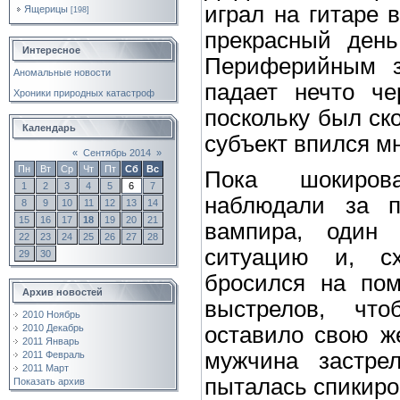
играл на гитаре 
Ящерицы
[198]
прекрасный день
Интересное
Периферийным з
Аномальные новости
падает нечто че
Хроники природных катастроф
поскольку был ско
Календарь
субъект впился м
«
Сентябрь 2014
»
Пн
Вт
Ср
Чт
Пт
Сб
Вс
Пока шокиров
1
2
3
4
5
6
7
наблюдали за п
8
9
10
11
12
13
14
15
16
17
18
19
20
21
вампира, один
22
23
24
25
26
27
28
ситуацию и, сх
29
30
бросился на пом
Архив новостей
выстрелов, чт
2010 Ноябрь
оставило свою же
2010 Декабрь
2011 Январь
мужчина застре
2011 Февраль
2011 Март
пыталась спикиров
Показать архив